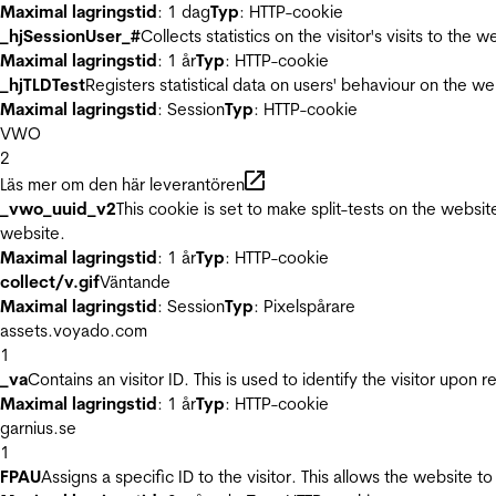
Maximal lagringstid
: 1 dag
Typ
: HTTP-cookie
_hjSessionUser_#
Collects statistics on the visitor's visits to t
Maximal lagringstid
: 1 år
Typ
: HTTP-cookie
_hjTLDTest
Registers statistical data on users' behaviour on the we
Maximal lagringstid
: Session
Typ
: HTTP-cookie
VWO
2
Läs mer om den här leverantören
_vwo_uuid_v2
This cookie is set to make split-tests on the websi
website.
Maximal lagringstid
: 1 år
Typ
: HTTP-cookie
collect/v.gif
Väntande
Maximal lagringstid
: Session
Typ
: Pixelspårare
assets.voyado.com
1
_va
Contains an visitor ID. This is used to identify the visitor upon 
Maximal lagringstid
: 1 år
Typ
: HTTP-cookie
garnius.se
1
FPAU
Assigns a specific ID to the visitor. This allows the website to