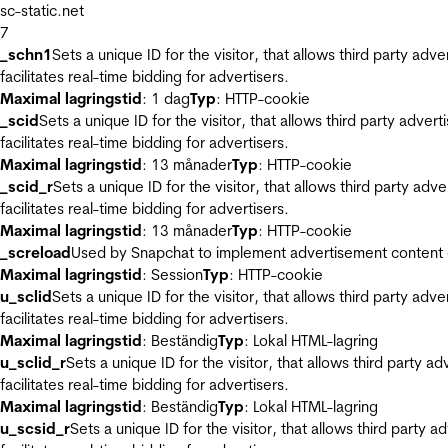
sc-static.net
7
_schn1
Sets a unique ID for the visitor, that allows third party adv
facilitates real-time bidding for advertisers.
Maximal lagringstid
: 1 dag
Typ
: HTTP-cookie
_scid
Sets a unique ID for the visitor, that allows third party adver
facilitates real-time bidding for advertisers.
Maximal lagringstid
: 13 månader
Typ
: HTTP-cookie
_scid_r
Sets a unique ID for the visitor, that allows third party adv
facilitates real-time bidding for advertisers.
Maximal lagringstid
: 13 månader
Typ
: HTTP-cookie
_screload
Used by Snapchat to implement advertisement content on 
Maximal lagringstid
: Session
Typ
: HTTP-cookie
u_sclid
Sets a unique ID for the visitor, that allows third party adv
facilitates real-time bidding for advertisers.
Maximal lagringstid
: Beständig
Typ
: Lokal HTML-lagring
u_sclid_r
Sets a unique ID for the visitor, that allows third party a
facilitates real-time bidding for advertisers.
Maximal lagringstid
: Beständig
Typ
: Lokal HTML-lagring
u_scsid_r
Sets a unique ID for the visitor, that allows third party 