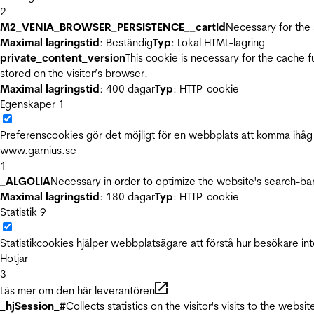
2
M2_VENIA_BROWSER_PERSISTENCE__cartId
Necessary for the 
Maximal lagringstid
: Beständig
Typ
: Lokal HTML-lagring
private_content_version
This cookie is necessary for the cache 
stored on the visitor’s browser.
Maximal lagringstid
: 400 dagar
Typ
: HTTP-cookie
Egenskaper
1
Preferenscookies gör det möjligt för en webbplats att komma ihåg i
www.garnius.se
1
_ALGOLIA
Necessary in order to optimize the website's search-bar
Maximal lagringstid
: 180 dagar
Typ
: HTTP-cookie
Statistik
9
Statistikcookies hjälper webbplatsägare att förstå hur besökare 
Hotjar
3
Läs mer om den här leverantören
_hjSession_#
Collects statistics on the visitor's visits to the we