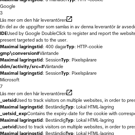
Google
3
Läs mer om den här leverantören
En del av de uppgifter som samlas in av denna leverantör är avsed
IDE
Used by Google DoubleClick to register and report the website u
present targeted ads to the user.
Maximal lagringstid
: 400 dagar
Typ
: HTTP-cookie
gmp\conversion#
Väntande
Maximal lagringstid
: Session
Typ
: Pixelspårare
ddm/activity/src=#
Väntande
Maximal lagringstid
: Session
Typ
: Pixelspårare
Microsoft
7
Läs mer om den här leverantören
_uetsid
Used to track visitors on multiple websites, in order to pr
Maximal lagringstid
: Beständig
Typ
: Lokal HTML-lagring
_uetsid_exp
Contains the expiry-date for the cookie with corres
Maximal lagringstid
: Beständig
Typ
: Lokal HTML-lagring
_uetvid
Used to track visitors on multiple websites, in order to pr
Maximal lagringstid
: Beständig
Typ
: Lokal HTML-lagring