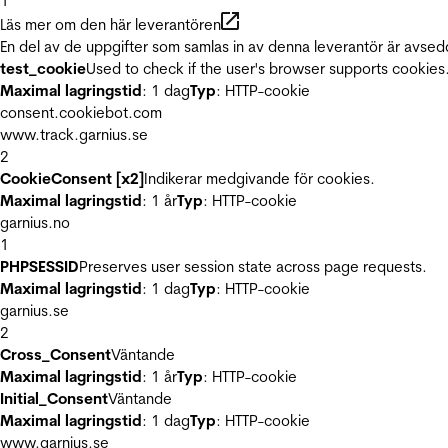
1
Läs mer om den här leverantören
En del av de uppgifter som samlas in av denna leverantör är avsed
test_cookie
Used to check if the user's browser supports cookies
Maximal lagringstid
: 1 dag
Typ
: HTTP-cookie
consent.cookiebot.com
www.track.garnius.se
2
CookieConsent [x2]
Indikerar medgivande för cookies.
Maximal lagringstid
: 1 år
Typ
: HTTP-cookie
garnius.no
1
PHPSESSID
Preserves user session state across page requests.
Maximal lagringstid
: 1 dag
Typ
: HTTP-cookie
garnius.se
2
Cross_Consent
Väntande
Maximal lagringstid
: 1 år
Typ
: HTTP-cookie
Initial_Consent
Väntande
Maximal lagringstid
: 1 dag
Typ
: HTTP-cookie
www.garnius.se