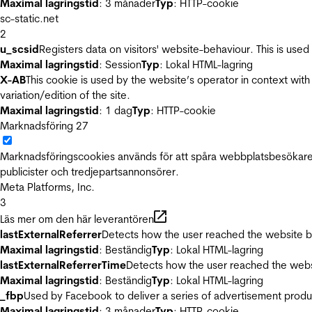
Maximal lagringstid
: 3 månader
Typ
: HTTP-cookie
sc-static.net
2
u_scsid
Registers data on visitors' website-behaviour. This is used 
Maximal lagringstid
: Session
Typ
: Lokal HTML-lagring
X-AB
This cookie is used by the website’s operator in context with 
variation/edition of the site.
Maximal lagringstid
: 1 dag
Typ
: HTTP-cookie
Marknadsföring
27
Marknadsföringscookies används för att spåra webbplatsbesökare.
publicister och tredjepartsannonsörer.
Meta Platforms, Inc.
3
Läs mer om den här leverantören
lastExternalReferrer
Detects how the user reached the website by 
Maximal lagringstid
: Beständig
Typ
: Lokal HTML-lagring
lastExternalReferrerTime
Detects how the user reached the websi
Maximal lagringstid
: Beständig
Typ
: Lokal HTML-lagring
_fbp
Used by Facebook to deliver a series of advertisement product
Maximal lagringstid
: 3 månader
Typ
: HTTP-cookie