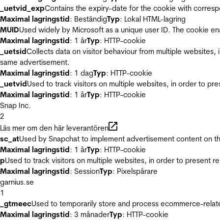
_uetvid_exp
Contains the expiry-date for the cookie with corres
Maximal lagringstid
: Beständig
Typ
: Lokal HTML-lagring
MUID
Used widely by Microsoft as a unique user ID. The cookie en
Maximal lagringstid
: 1 år
Typ
: HTTP-cookie
_uetsid
Collects data on visitor behaviour from multiple websites, 
same advertisement.
Maximal lagringstid
: 1 dag
Typ
: HTTP-cookie
_uetvid
Used to track visitors on multiple websites, in order to pr
Maximal lagringstid
: 1 år
Typ
: HTTP-cookie
Snap Inc.
2
Läs mer om den här leverantören
sc_at
Used by Snapchat to implement advertisement content on the w
Maximal lagringstid
: 1 år
Typ
: HTTP-cookie
p
Used to track visitors on multiple websites, in order to present 
Maximal lagringstid
: Session
Typ
: Pixelspårare
garnius.se
1
_gtmeec
Used to temporarily store and process ecommerce-related 
Maximal lagringstid
: 3 månader
Typ
: HTTP-cookie