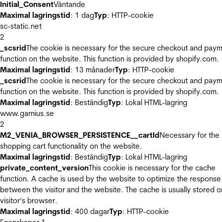
Initial_Consent
Väntande
Maximal lagringstid
: 1 dag
Typ
: HTTP-cookie
sc-static.net
2
_scsrid
The cookie is necessary for the secure checkout and pay
function on the website. This function is provided by shopify.com.
Maximal lagringstid
: 13 månader
Typ
: HTTP-cookie
_scsrid
The cookie is necessary for the secure checkout and pay
function on the website. This function is provided by shopify.com.
Maximal lagringstid
: Beständig
Typ
: Lokal HTML-lagring
www.garnius.se
2
M2_VENIA_BROWSER_PERSISTENCE__cartId
Necessary for the
shopping cart functionality on the website.
Maximal lagringstid
: Beständig
Typ
: Lokal HTML-lagring
private_content_version
This cookie is necessary for the cache
function. A cache is used by the website to optimize the response
between the visitor and the website. The cache is usually stored o
visitor’s browser.
Maximal lagringstid
: 400 dagar
Typ
: HTTP-cookie