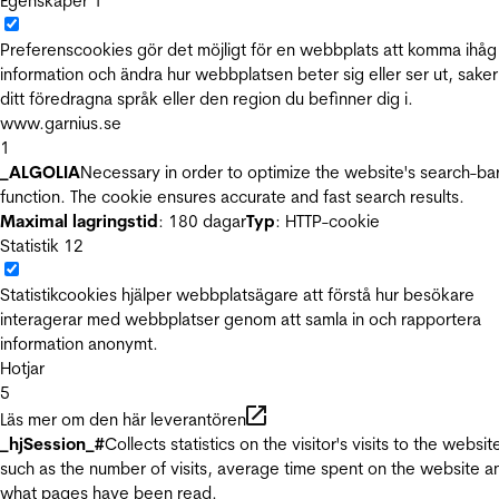
Egenskaper
1
Preferenscookies gör det möjligt för en webbplats att komma ihåg
information och ändra hur webbplatsen beter sig eller ser ut, sake
ditt föredragna språk eller den region du befinner dig i.
www.garnius.se
1
_ALGOLIA
Necessary in order to optimize the website's search-ba
function. The cookie ensures accurate and fast search results.
Maximal lagringstid
: 180 dagar
Typ
: HTTP-cookie
Statistik
12
Statistikcookies hjälper webbplatsägare att förstå hur besökare
interagerar med webbplatser genom att samla in och rapportera
information anonymt.
Hotjar
5
Läs mer om den här leverantören
_hjSession_#
Collects statistics on the visitor's visits to the websit
such as the number of visits, average time spent on the website a
what pages have been read.