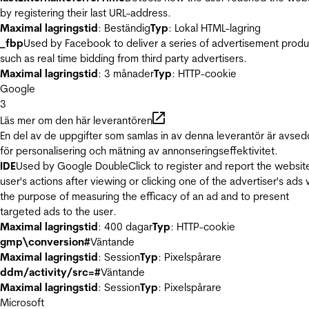
by registering their last URL-address.
Maximal lagringstid
: Beständig
Typ
: Lokal HTML-lagring
_fbp
Used by Facebook to deliver a series of advertisement produ
such as real time bidding from third party advertisers.
Maximal lagringstid
: 3 månader
Typ
: HTTP-cookie
Google
3
Läs mer om den här leverantören
En del av de uppgifter som samlas in av denna leverantör är avse
för personalisering och mätning av annonseringseffektivitet.
IDE
Used by Google DoubleClick to register and report the websit
user's actions after viewing or clicking one of the advertiser's ads 
the purpose of measuring the efficacy of an ad and to present
targeted ads to the user.
Maximal lagringstid
: 400 dagar
Typ
: HTTP-cookie
gmp\conversion#
Väntande
Maximal lagringstid
: Session
Typ
: Pixelspårare
ddm/activity/src=#
Väntande
Maximal lagringstid
: Session
Typ
: Pixelspårare
Microsoft