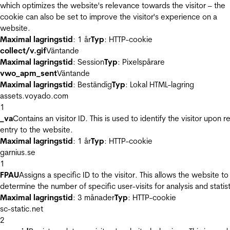
which optimizes the website's relevance towards the visitor – the
cookie can also be set to improve the visitor's experience on a
website.
Maximal lagringstid
: 1 år
Typ
: HTTP-cookie
collect/v.gif
Väntande
Maximal lagringstid
: Session
Typ
: Pixelspårare
vwo_apm_sent
Väntande
Maximal lagringstid
: Beständig
Typ
: Lokal HTML-lagring
assets.voyado.com
1
_va
Contains an visitor ID. This is used to identify the visitor upon r
entry to the website.
Maximal lagringstid
: 1 år
Typ
: HTTP-cookie
garnius.se
1
FPAU
Assigns a specific ID to the visitor. This allows the website to
determine the number of specific user-visits for analysis and statist
Maximal lagringstid
: 3 månader
Typ
: HTTP-cookie
sc-static.net
2