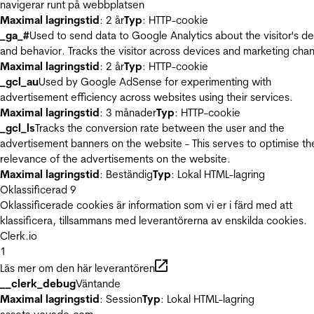
navigerar runt på webbplatsen
Maximal lagringstid
: 2 år
Typ
: HTTP-cookie
_ga_#
Used to send data to Google Analytics about the visitor's d
and behavior. Tracks the visitor across devices and marketing chan
Maximal lagringstid
: 2 år
Typ
: HTTP-cookie
_gcl_au
Used by Google AdSense for experimenting with
advertisement efficiency across websites using their services.
Maximal lagringstid
: 3 månader
Typ
: HTTP-cookie
_gcl_ls
Tracks the conversion rate between the user and the
advertisement banners on the website - This serves to optimise th
relevance of the advertisements on the website.
Maximal lagringstid
: Beständig
Typ
: Lokal HTML-lagring
Oklassificerad
9
Oklassificerade cookies är information som vi er i färd med att
klassificera, tillsammans med leverantörerna av enskilda cookies.
Clerk.io
1
Läs mer om den här leverantören
__clerk_debug
Väntande
Maximal lagringstid
: Session
Typ
: Lokal HTML-lagring