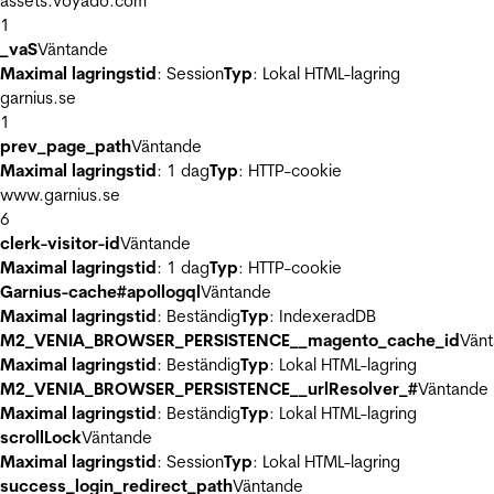
assets.voyado.com
1
_vaS
Väntande
Maximal lagringstid
: Session
Typ
: Lokal HTML-lagring
garnius.se
1
prev_page_path
Väntande
Maximal lagringstid
: 1 dag
Typ
: HTTP-cookie
www.garnius.se
6
clerk-visitor-id
Väntande
Maximal lagringstid
: 1 dag
Typ
: HTTP-cookie
Garnius-cache#apollogql
Väntande
Maximal lagringstid
: Beständig
Typ
: IndexeradDB
M2_VENIA_BROWSER_PERSISTENCE__magento_cache_id
Vän
Maximal lagringstid
: Beständig
Typ
: Lokal HTML-lagring
M2_VENIA_BROWSER_PERSISTENCE__urlResolver_#
Väntande
Maximal lagringstid
: Beständig
Typ
: Lokal HTML-lagring
scrollLock
Väntande
Maximal lagringstid
: Session
Typ
: Lokal HTML-lagring
success_login_redirect_path
Väntande