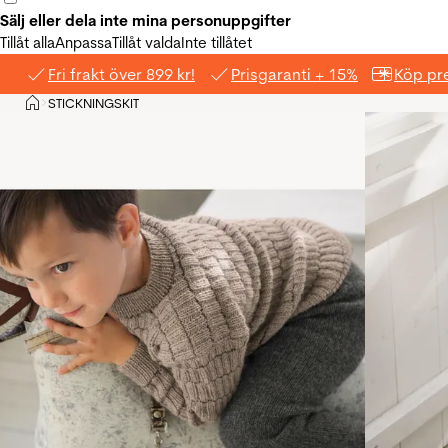
Sälj eller dela inte mina personuppgifter
Tillåt alla
Anpassa
Tillåt valda
Inte tillåtet
Fri frakt över 899 kr!
Prisgaranti + 15%
Köp pre
Hem
STICKNINGSKIT
>