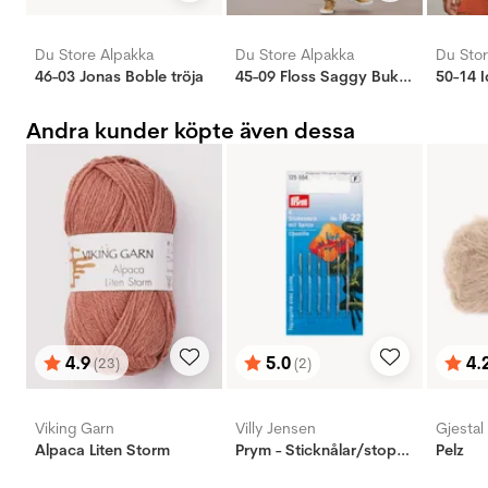
Du Store Alpakka
Du Store Alpakka
Du Stor
46-03 Jonas Boble tröja
45-09 Floss Saggy Bukse
50-14 I
Andra kunder köpte även dessa
4.9
5.0
4.
(23)
(2)
Betyg:
utav 5 stjärnor
Betyg:
utav 5 stjärnor
Bety
utav 
Viking Garn
Villy Jensen
Gjestal
Alpaca Liten Storm
Prym - Sticknålar/stoppnålar (6st) - 18-22
Pelz