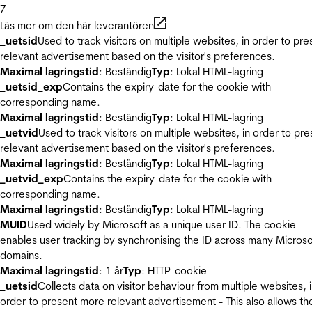
7
Läs mer om den här leverantören
_uetsid
Used to track visitors on multiple websites, in order to pre
relevant advertisement based on the visitor's preferences.
Maximal lagringstid
: Beständig
Typ
: Lokal HTML-lagring
_uetsid_exp
Contains the expiry-date for the cookie with
corresponding name.
Maximal lagringstid
: Beständig
Typ
: Lokal HTML-lagring
_uetvid
Used to track visitors on multiple websites, in order to pre
relevant advertisement based on the visitor's preferences.
Maximal lagringstid
: Beständig
Typ
: Lokal HTML-lagring
_uetvid_exp
Contains the expiry-date for the cookie with
corresponding name.
Maximal lagringstid
: Beständig
Typ
: Lokal HTML-lagring
MUID
Used widely by Microsoft as a unique user ID. The cookie
enables user tracking by synchronising the ID across many Microso
domains.
Maximal lagringstid
: 1 år
Typ
: HTTP-cookie
_uetsid
Collects data on visitor behaviour from multiple websites, 
order to present more relevant advertisement - This also allows th