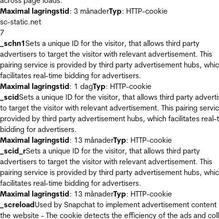
across page loads.
Maximal lagringstid
: 3 månader
Typ
: HTTP-cookie
sc-static.net
7
_schn1
Sets a unique ID for the visitor, that allows third party
advertisers to target the visitor with relevant advertisement. This
pairing service is provided by third party advertisement hubs, whi
facilitates real-time bidding for advertisers.
Maximal lagringstid
: 1 dag
Typ
: HTTP-cookie
_scid
Sets a unique ID for the visitor, that allows third party advert
to target the visitor with relevant advertisement. This pairing servic
provided by third party advertisement hubs, which facilitates real-
bidding for advertisers.
Maximal lagringstid
: 13 månader
Typ
: HTTP-cookie
_scid_r
Sets a unique ID for the visitor, that allows third party
advertisers to target the visitor with relevant advertisement. This
pairing service is provided by third party advertisement hubs, whi
facilitates real-time bidding for advertisers.
Maximal lagringstid
: 13 månader
Typ
: HTTP-cookie
_screload
Used by Snapchat to implement advertisement content
the website - The cookie detects the efficiency of the ads and col