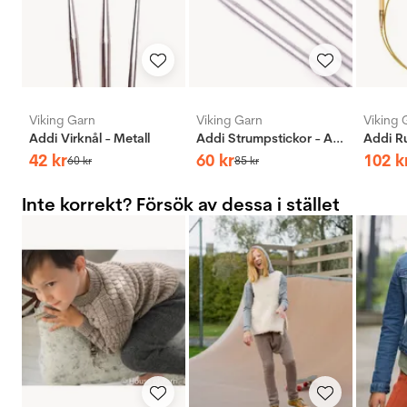
Viking Garn
Viking Garn
Viking 
Addi Virknål - Metall
Addi Strumpstickor - Aluminium
42
kr
60
kr
102
k
60
kr
85
kr
Inte korrekt? Försök av dessa i stället