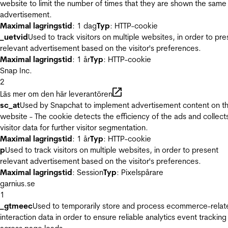
website to limit the number of times that they are shown the same
advertisement.
Maximal lagringstid
: 1 dag
Typ
: HTTP-cookie
_uetvid
Used to track visitors on multiple websites, in order to pre
relevant advertisement based on the visitor's preferences.
Maximal lagringstid
: 1 år
Typ
: HTTP-cookie
Snap Inc.
2
Läs mer om den här leverantören
sc_at
Used by Snapchat to implement advertisement content on t
website - The cookie detects the efficiency of the ads and collect
visitor data for further visitor segmentation.
Maximal lagringstid
: 1 år
Typ
: HTTP-cookie
p
Used to track visitors on multiple websites, in order to present
relevant advertisement based on the visitor's preferences.
Maximal lagringstid
: Session
Typ
: Pixelspårare
garnius.se
1
_gtmeec
Used to temporarily store and process ecommerce-relat
interaction data in order to ensure reliable analytics event tracking