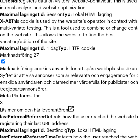
u_scsid
Registers data on visitors' website-behaviour. This is used 
internal analysis and website optimization.
Maximal lagringstid
: Session
Typ
: Lokal HTML-lagring
X-AB
This cookie is used by the website’s operator in context with
multi-variate testing. This is a tool used to combine or change con
on the website. This allows the website to find the best
variation/edition of the site.
Maximal lagringstid
: 1 dag
Typ
: HTTP-cookie
Marknadsföring
27
Marknadsföringscookies används för att spåra webbplatsbesökare
Syftet är att visa annonser som är relevanta och engagerande för
enskilda användaren och därmed mer värdefulla för publicister och
tredjepartsannonsörer.
Meta Platforms, Inc.
3
Läs mer om den här leverantören
lastExternalReferrer
Detects how the user reached the website 
registering their last URL-address.
Maximal lagringstid
: Beständig
Typ
: Lokal HTML-lagring
lastExternalReferrerTime
Detects how the user reached the web