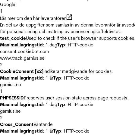
Google
1
Läs mer om den här leverantören
En del av de uppgifter som samlas in av denna leverantör är avse
för personalisering och mätning av annonseringseffektivitet.
test_cookie
Used to check if the user's browser supports cookies
Maximal lagringstid
: 1 dag
Typ
: HTTP-cookie
consent.cookiebot.com
www.track.garnius.se
2
CookieConsent [x2]
Indikerar medgivande för cookies.
Maximal lagringstid
: 1 år
Typ
: HTTP-cookie
garnius.no
1
PHPSESSID
Preserves user session state across page requests.
Maximal lagringstid
: 1 dag
Typ
: HTTP-cookie
garnius.se
2
Cross_Consent
Väntande
Maximal lagringstid
: 1 år
Typ
: HTTP-cookie