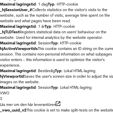
Maximal lagringstid
: 1 dag
Typ
: HTTP-cookie
_hjSessionUser_#
Collects statistics on the visitor's visits to the
website, such as the number of visits, average time spent on the
website and what pages have been read.
Maximal lagringstid
: 1 år
Typ
: HTTP-cookie
_hjTLDTest
Registers statistical data on users' behaviour on the
website. Used for internal analytics by the website operator.
Maximal lagringstid
: Session
Typ
: HTTP-cookie
hjActiveViewportIds
This cookie contains an ID string on the curr
session. This contains non-personal information on what subpages
visitor enters – this information is used to optimize the visitor's
experience.
Maximal lagringstid
: Beständig
Typ
: Lokal HTML-lagring
hjViewportId
Saves the user's screen size in order to adjust the si
images on the website.
Maximal lagringstid
: Session
Typ
: Lokal HTML-lagring
VWO
3
Läs mer om den här leverantören
_vwo_uuid_v2
This cookie is set to make split-tests on the websit