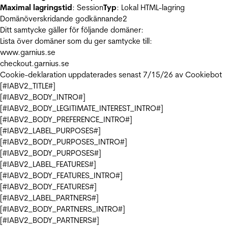
Maximal lagringstid
: Session
Typ
: Lokal HTML-lagring
Domänöverskridande godkännande
2
Ditt samtycke gäller för följande domäner:
Lista över domäner som du ger samtycke till:
www.garnius.se
checkout.garnius.se
Cookie-deklaration uppdaterades senast 7/15/26 av
Cookiebot
[#IABV2_TITLE#]
[#IABV2_BODY_INTRO#]
[#IABV2_BODY_LEGITIMATE_INTEREST_INTRO#]
[#IABV2_BODY_PREFERENCE_INTRO#]
[#IABV2_LABEL_PURPOSES#]
[#IABV2_BODY_PURPOSES_INTRO#]
[#IABV2_BODY_PURPOSES#]
[#IABV2_LABEL_FEATURES#]
[#IABV2_BODY_FEATURES_INTRO#]
[#IABV2_BODY_FEATURES#]
[#IABV2_LABEL_PARTNERS#]
[#IABV2_BODY_PARTNERS_INTRO#]
[#IABV2_BODY_PARTNERS#]