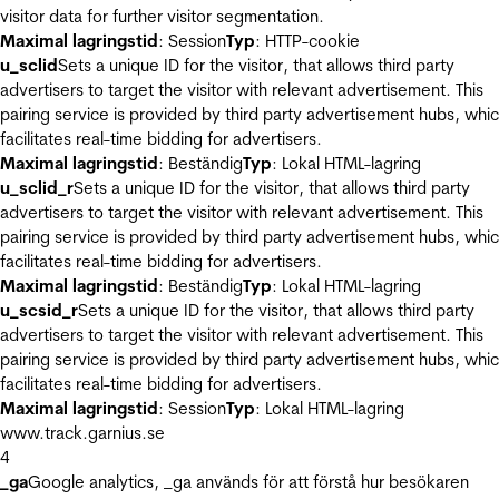
visitor data for further visitor segmentation.
Maximal lagringstid
: Session
Typ
: HTTP-cookie
u_sclid
Sets a unique ID for the visitor, that allows third party
advertisers to target the visitor with relevant advertisement. This
pairing service is provided by third party advertisement hubs, whi
facilitates real-time bidding for advertisers.
Maximal lagringstid
: Beständig
Typ
: Lokal HTML-lagring
u_sclid_r
Sets a unique ID for the visitor, that allows third party
advertisers to target the visitor with relevant advertisement. This
pairing service is provided by third party advertisement hubs, whi
facilitates real-time bidding for advertisers.
Maximal lagringstid
: Beständig
Typ
: Lokal HTML-lagring
u_scsid_r
Sets a unique ID for the visitor, that allows third party
advertisers to target the visitor with relevant advertisement. This
pairing service is provided by third party advertisement hubs, whi
facilitates real-time bidding for advertisers.
Maximal lagringstid
: Session
Typ
: Lokal HTML-lagring
www.track.garnius.se
4
_ga
Google analytics, _ga används för att förstå hur besökaren