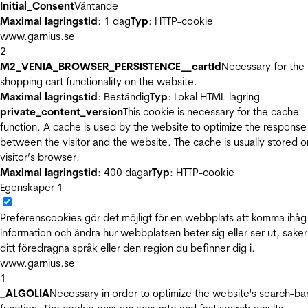
Initial_Consent
Väntande
Maximal lagringstid
: 1 dag
Typ
: HTTP-cookie
www.garnius.se
2
M2_VENIA_BROWSER_PERSISTENCE__cartId
Necessary for the
shopping cart functionality on the website.
Maximal lagringstid
: Beständig
Typ
: Lokal HTML-lagring
private_content_version
This cookie is necessary for the cache
function. A cache is used by the website to optimize the response
between the visitor and the website. The cache is usually stored o
visitor’s browser.
Maximal lagringstid
: 400 dagar
Typ
: HTTP-cookie
Egenskaper
1
Preferenscookies gör det möjligt för en webbplats att komma ihåg
information och ändra hur webbplatsen beter sig eller ser ut, sake
ditt föredragna språk eller den region du befinner dig i.
www.garnius.se
1
_ALGOLIA
Necessary in order to optimize the website's search-ba