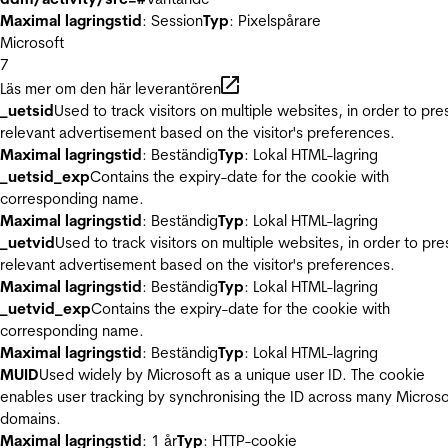
Maximal lagringstid
: Session
Typ
: Pixelspårare
Microsoft
7
Läs mer om den här leverantören
_uetsid
Used to track visitors on multiple websites, in order to pre
relevant advertisement based on the visitor's preferences.
Maximal lagringstid
: Beständig
Typ
: Lokal HTML-lagring
_uetsid_exp
Contains the expiry-date for the cookie with
corresponding name.
Maximal lagringstid
: Beständig
Typ
: Lokal HTML-lagring
_uetvid
Used to track visitors on multiple websites, in order to pre
relevant advertisement based on the visitor's preferences.
Maximal lagringstid
: Beständig
Typ
: Lokal HTML-lagring
_uetvid_exp
Contains the expiry-date for the cookie with
corresponding name.
Maximal lagringstid
: Beständig
Typ
: Lokal HTML-lagring
MUID
Used widely by Microsoft as a unique user ID. The cookie
enables user tracking by synchronising the ID across many Microso
domains.
Maximal lagringstid
: 1 år
Typ
: HTTP-cookie