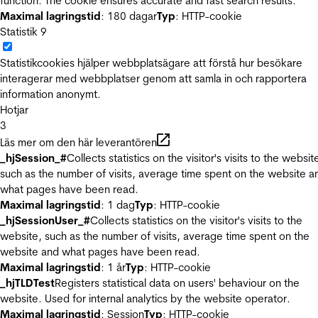
function. The cookie ensures accurate and fast search results.
Maximal lagringstid
: 180 dagar
Typ
: HTTP-cookie
Statistik
9
Statistikcookies hjälper webbplatsägare att förstå hur besökare
interagerar med webbplatser genom att samla in och rapportera
information anonymt.
Hotjar
3
Läs mer om den här leverantören
_hjSession_#
Collects statistics on the visitor's visits to the websit
such as the number of visits, average time spent on the website a
what pages have been read.
Maximal lagringstid
: 1 dag
Typ
: HTTP-cookie
_hjSessionUser_#
Collects statistics on the visitor's visits to the
website, such as the number of visits, average time spent on the
website and what pages have been read.
Maximal lagringstid
: 1 år
Typ
: HTTP-cookie
_hjTLDTest
Registers statistical data on users' behaviour on the
website. Used for internal analytics by the website operator.
Maximal lagringstid
: Session
Typ
: HTTP-cookie