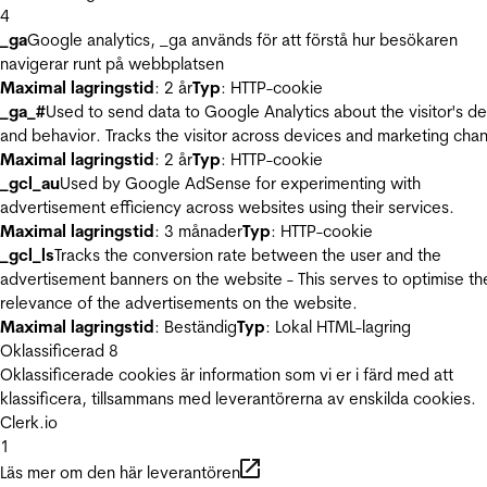
4
_ga
Google analytics, _ga används för att förstå hur besökaren
navigerar runt på webbplatsen
Maximal lagringstid
: 2 år
Typ
: HTTP-cookie
_ga_#
Used to send data to Google Analytics about the visitor's d
and behavior. Tracks the visitor across devices and marketing chan
Maximal lagringstid
: 2 år
Typ
: HTTP-cookie
_gcl_au
Used by Google AdSense for experimenting with
advertisement efficiency across websites using their services.
Maximal lagringstid
: 3 månader
Typ
: HTTP-cookie
_gcl_ls
Tracks the conversion rate between the user and the
advertisement banners on the website - This serves to optimise th
relevance of the advertisements on the website.
Maximal lagringstid
: Beständig
Typ
: Lokal HTML-lagring
Oklassificerad
8
Oklassificerade cookies är information som vi er i färd med att
klassificera, tillsammans med leverantörerna av enskilda cookies.
Clerk.io
1
Läs mer om den här leverantören