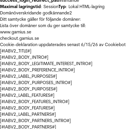
success_login_redirect_path
Väntande
Maximal lagringstid
: Session
Typ
: Lokal HTML-lagring
Domänöverskridande godkännande
2
Ditt samtycke gäller för följande domäner:
Lista över domäner som du ger samtycke till:
www.garnius.se
checkout.garnius.se
Cookie-deklaration uppdaterades senast 6/15/26 av
Cookiebot
[#IABV2_TITLE#]
[#IABV2_BODY_INTRO#]
[#IABV2_BODY_LEGITIMATE_INTEREST_INTRO#]
[#IABV2_BODY_PREFERENCE_INTRO#]
[#IABV2_LABEL_PURPOSES#]
[#IABV2_BODY_PURPOSES_INTRO#]
[#IABV2_BODY_PURPOSES#]
[#IABV2_LABEL_FEATURES#]
[#IABV2_BODY_FEATURES_INTRO#]
[#IABV2_BODY_FEATURES#]
[#IABV2_LABEL_PARTNERS#]
[#IABV2_BODY_PARTNERS_INTRO#]
[#IABV2_BODY_PARTNERS#]