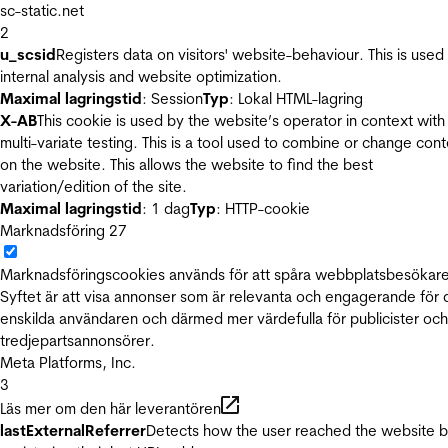
sc-static.net
2
u_scsid
Registers data on visitors' website-behaviour. This is used 
internal analysis and website optimization.
Maximal lagringstid
: Session
Typ
: Lokal HTML-lagring
X-AB
This cookie is used by the website’s operator in context with
multi-variate testing. This is a tool used to combine or change con
on the website. This allows the website to find the best
variation/edition of the site.
Maximal lagringstid
: 1 dag
Typ
: HTTP-cookie
Marknadsföring
27
Marknadsföringscookies används för att spåra webbplatsbesökare
Syftet är att visa annonser som är relevanta och engagerande för
enskilda användaren och därmed mer värdefulla för publicister och
tredjepartsannonsörer.
Meta Platforms, Inc.
3
Läs mer om den här leverantören
lastExternalReferrer
Detects how the user reached the website 