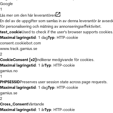
Google
1
Läs mer om den här leverantören
En del av de uppgifter som samlas in av denna leverantör är avse
för personalisering och mätning av annonseringseffektivitet.
test_cookie
Used to check if the user's browser supports cookies
Maximal lagringstid
: 1 dag
Typ
: HTTP-cookie
consent.cookiebot.com
www.track.garnius.se
2
CookieConsent [x2]
Indikerar medgivande för cookies.
Maximal lagringstid
: 1 år
Typ
: HTTP-cookie
garnius.no
1
PHPSESSID
Preserves user session state across page requests.
Maximal lagringstid
: 1 dag
Typ
: HTTP-cookie
garnius.se
2
Cross_Consent
Väntande
Maximal lagringstid
: 1 år
Typ
: HTTP-cookie