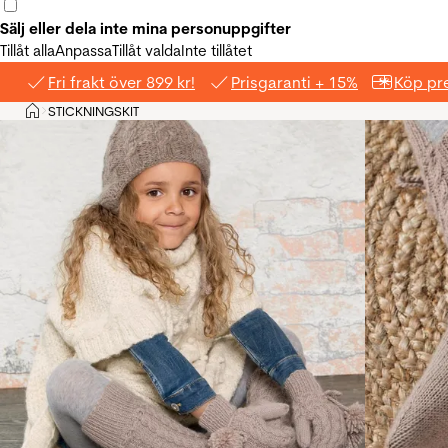
Sälj eller dela inte mina personuppgifter
Tillåt alla
Anpassa
Tillåt valda
Inte tillåtet
Fri frakt över 899 kr!
Prisgaranti + 15%
Köp pre
Hem
STICKNINGSKIT
>