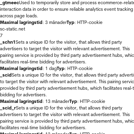
_gtmeec
Used to temporarily store and process ecommerce-relat
interaction data in order to ensure reliable analytics event tracking
across page loads.
Maximal lagringstid
: 3 månader
Typ
: HTTP-cookie
sc-static.net
7
_schn1
Sets a unique ID for the visitor, that allows third party
advertisers to target the visitor with relevant advertisement. This
pairing service is provided by third party advertisement hubs, whi
facilitates real-time bidding for advertisers.
Maximal lagringstid
: 1 dag
Typ
: HTTP-cookie
_scid
Sets a unique ID for the visitor, that allows third party advert
to target the visitor with relevant advertisement. This pairing servic
provided by third party advertisement hubs, which facilitates real-
bidding for advertisers.
Maximal lagringstid
: 13 månader
Typ
: HTTP-cookie
_scid_r
Sets a unique ID for the visitor, that allows third party
advertisers to target the visitor with relevant advertisement. This
pairing service is provided by third party advertisement hubs, whi
facilitates real-time bidding for advertisers.