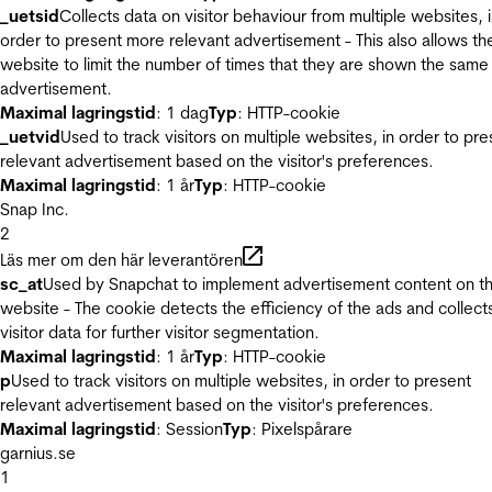
_uetsid
Collects data on visitor behaviour from multiple websites, 
order to present more relevant advertisement - This also allows th
website to limit the number of times that they are shown the same
advertisement.
Maximal lagringstid
: 1 dag
Typ
: HTTP-cookie
_uetvid
Used to track visitors on multiple websites, in order to pre
relevant advertisement based on the visitor's preferences.
Maximal lagringstid
: 1 år
Typ
: HTTP-cookie
Snap Inc.
2
Läs mer om den här leverantören
sc_at
Used by Snapchat to implement advertisement content on t
website - The cookie detects the efficiency of the ads and collect
visitor data for further visitor segmentation.
Maximal lagringstid
: 1 år
Typ
: HTTP-cookie
p
Used to track visitors on multiple websites, in order to present
relevant advertisement based on the visitor's preferences.
Maximal lagringstid
: Session
Typ
: Pixelspårare
garnius.se
1