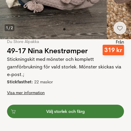
1
/
2
Du Store Alpakka
Från
49-17 Nina Knestrømper
319
kr
Stickningskit med mönster och komplett
garnförbrukning för vald storlek. Mönster skickas via
e-post.;
Stickfasthet:
22 maskor
Visa mer information
Välj storlek och färg