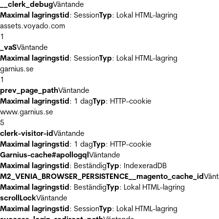
__clerk_debug
Väntande
Maximal lagringstid
: Session
Typ
: Lokal HTML-lagring
assets.voyado.com
1
_vaS
Väntande
Maximal lagringstid
: Session
Typ
: Lokal HTML-lagring
garnius.se
1
prev_page_path
Väntande
Maximal lagringstid
: 1 dag
Typ
: HTTP-cookie
www.garnius.se
5
clerk-visitor-id
Väntande
Maximal lagringstid
: 1 dag
Typ
: HTTP-cookie
Garnius-cache#apollogql
Väntande
Maximal lagringstid
: Beständig
Typ
: IndexeradDB
M2_VENIA_BROWSER_PERSISTENCE__magento_cache_id
Vän
Maximal lagringstid
: Beständig
Typ
: Lokal HTML-lagring
scrollLock
Väntande
Maximal lagringstid
: Session
Typ
: Lokal HTML-lagring