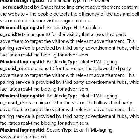
Maximal lagringstid
: 13 månader
Typ
: HTTP-cookie
_screload
Used by Snapchat to implement advertisement content
the website - The cookie detects the efficiency of the ads and col
visitor data for further visitor segmentation.
Maximal lagringstid
: Session
Typ
: HTTP-cookie
u_sclid
Sets a unique ID for the visitor, that allows third party
advertisers to target the visitor with relevant advertisement. This
pairing service is provided by third party advertisement hubs, whi
facilitates real-time bidding for advertisers.
Maximal lagringstid
: Beständig
Typ
: Lokal HTML-lagring
u_sclid_r
Sets a unique ID for the visitor, that allows third party
advertisers to target the visitor with relevant advertisement. This
pairing service is provided by third party advertisement hubs, whi
facilitates real-time bidding for advertisers.
Maximal lagringstid
: Beständig
Typ
: Lokal HTML-lagring
u_scsid_r
Sets a unique ID for the visitor, that allows third party
advertisers to target the visitor with relevant advertisement. This
pairing service is provided by third party advertisement hubs, whi
facilitates real-time bidding for advertisers.
Maximal lagringstid
: Session
Typ
: Lokal HTML-lagring
www.track.garnius.se