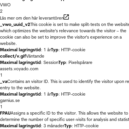
VWO
2
Läs mer om den här leverantören
_vwo_uuid_v2
This cookie is set to make split-tests on the websit
which optimizes the website's relevance towards the visitor – the
cookie can also be set to improve the visitor's experience on a
website.
Maximal lagringstid
: 1 år
Typ
: HTTP-cookie
collect/v.gif
Väntande
Maximal lagringstid
: Session
Typ
: Pixelspårare
assets.voyado.com
1
_va
Contains an visitor ID. This is used to identify the visitor upon r
entry to the website.
Maximal lagringstid
: 1 år
Typ
: HTTP-cookie
garnius.se
1
FPAU
Assigns a specific ID to the visitor. This allows the website to
determine the number of specific user-visits for analysis and statist
Maximal lagringstid
: 3 månader
Typ
: HTTP-cookie