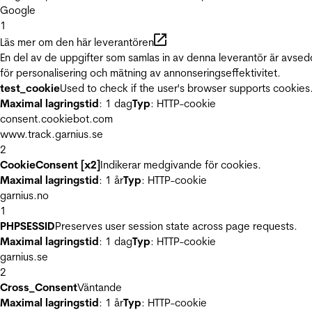
Google
1
Läs mer om den här leverantören
En del av de uppgifter som samlas in av denna leverantör är avse
för personalisering och mätning av annonseringseffektivitet.
test_cookie
Used to check if the user's browser supports cookies
Maximal lagringstid
: 1 dag
Typ
: HTTP-cookie
consent.cookiebot.com
www.track.garnius.se
2
CookieConsent [x2]
Indikerar medgivande för cookies.
Maximal lagringstid
: 1 år
Typ
: HTTP-cookie
garnius.no
1
PHPSESSID
Preserves user session state across page requests.
Maximal lagringstid
: 1 dag
Typ
: HTTP-cookie
garnius.se
2
Cross_Consent
Väntande
Maximal lagringstid
: 1 år
Typ
: HTTP-cookie