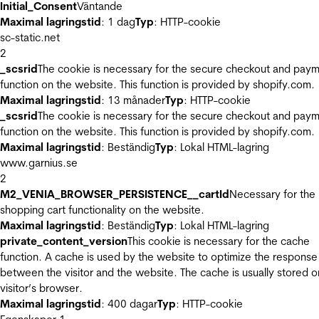
Initial_Consent
Väntande
Maximal lagringstid
: 1 dag
Typ
: HTTP-cookie
sc-static.net
2
_scsrid
The cookie is necessary for the secure checkout and pay
function on the website. This function is provided by shopify.com.
Maximal lagringstid
: 13 månader
Typ
: HTTP-cookie
_scsrid
The cookie is necessary for the secure checkout and pay
function on the website. This function is provided by shopify.com.
Maximal lagringstid
: Beständig
Typ
: Lokal HTML-lagring
www.garnius.se
2
M2_VENIA_BROWSER_PERSISTENCE__cartId
Necessary for the
shopping cart functionality on the website.
Maximal lagringstid
: Beständig
Typ
: Lokal HTML-lagring
private_content_version
This cookie is necessary for the cache
function. A cache is used by the website to optimize the response
between the visitor and the website. The cache is usually stored o
visitor’s browser.
Maximal lagringstid
: 400 dagar
Typ
: HTTP-cookie