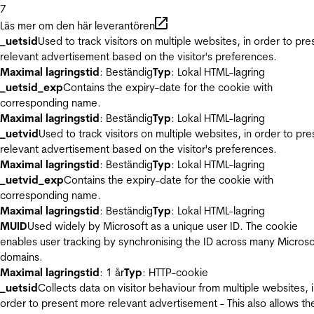
7
Läs mer om den här leverantören
_uetsid
Used to track visitors on multiple websites, in order to pre
relevant advertisement based on the visitor's preferences.
Maximal lagringstid
: Beständig
Typ
: Lokal HTML-lagring
_uetsid_exp
Contains the expiry-date for the cookie with
corresponding name.
Maximal lagringstid
: Beständig
Typ
: Lokal HTML-lagring
_uetvid
Used to track visitors on multiple websites, in order to pre
relevant advertisement based on the visitor's preferences.
Maximal lagringstid
: Beständig
Typ
: Lokal HTML-lagring
_uetvid_exp
Contains the expiry-date for the cookie with
corresponding name.
Maximal lagringstid
: Beständig
Typ
: Lokal HTML-lagring
MUID
Used widely by Microsoft as a unique user ID. The cookie
enables user tracking by synchronising the ID across many Microso
domains.
Maximal lagringstid
: 1 år
Typ
: HTTP-cookie
_uetsid
Collects data on visitor behaviour from multiple websites, 
order to present more relevant advertisement - This also allows th