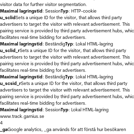
visitor data for further visitor segmentation.
Maximal lagringstid
: Session
Typ
: HTTP-cookie
u_sclid
Sets a unique ID for the visitor, that allows third party
advertisers to target the visitor with relevant advertisement. This
pairing service is provided by third party advertisement hubs, whi
facilitates real-time bidding for advertisers.
Maximal lagringstid
: Beständig
Typ
: Lokal HTML-lagring
u_sclid_r
Sets a unique ID for the visitor, that allows third party
advertisers to target the visitor with relevant advertisement. This
pairing service is provided by third party advertisement hubs, whi
facilitates real-time bidding for advertisers.
Maximal lagringstid
: Beständig
Typ
: Lokal HTML-lagring
u_scsid_r
Sets a unique ID for the visitor, that allows third party
advertisers to target the visitor with relevant advertisement. This
pairing service is provided by third party advertisement hubs, whi
facilitates real-time bidding for advertisers.
Maximal lagringstid
: Session
Typ
: Lokal HTML-lagring
www.track.garnius.se
4
_ga
Google analytics, _ga används för att förstå hur besökaren