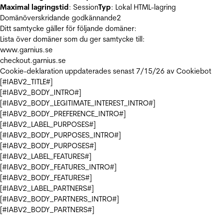
Maximal lagringstid
: Session
Typ
: Lokal HTML-lagring
Domänöverskridande godkännande
2
Ditt samtycke gäller för följande domäner:
Lista över domäner som du ger samtycke till:
www.garnius.se
checkout.garnius.se
Cookie-deklaration uppdaterades senast 7/15/26 av
Cookiebot
[#IABV2_TITLE#]
[#IABV2_BODY_INTRO#]
[#IABV2_BODY_LEGITIMATE_INTEREST_INTRO#]
[#IABV2_BODY_PREFERENCE_INTRO#]
[#IABV2_LABEL_PURPOSES#]
[#IABV2_BODY_PURPOSES_INTRO#]
[#IABV2_BODY_PURPOSES#]
[#IABV2_LABEL_FEATURES#]
[#IABV2_BODY_FEATURES_INTRO#]
[#IABV2_BODY_FEATURES#]
[#IABV2_LABEL_PARTNERS#]
[#IABV2_BODY_PARTNERS_INTRO#]
[#IABV2_BODY_PARTNERS#]