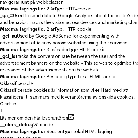
navigerar runt på webbplatsen
Maximal lagringstid
: 2 år
Typ
: HTTP-cookie
_ga_#
Used to send data to Google Analytics about the visitor's d
and behavior. Tracks the visitor across devices and marketing chan
Maximal lagringstid
: 2 år
Typ
: HTTP-cookie
_gcl_au
Used by Google AdSense for experimenting with
advertisement efficiency across websites using their services.
Maximal lagringstid
: 3 månader
Typ
: HTTP-cookie
_gcl_ls
Tracks the conversion rate between the user and the
advertisement banners on the website - This serves to optimise th
relevance of the advertisements on the website.
Maximal lagringstid
: Beständig
Typ
: Lokal HTML-lagring
Oklassificerad
9
Oklassificerade cookies är information som vi er i färd med att
klassificera, tillsammans med leverantörerna av enskilda cookies.
Clerk.io
1
Läs mer om den här leverantören
__clerk_debug
Väntande
Maximal lagringstid
: Session
Typ
: Lokal HTML-lagring