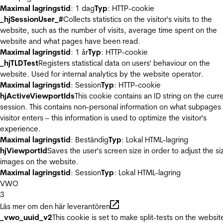
Maximal lagringstid
: 1 dag
Typ
: HTTP-cookie
_hjSessionUser_#
Collects statistics on the visitor's visits to the
website, such as the number of visits, average time spent on the
website and what pages have been read.
Maximal lagringstid
: 1 år
Typ
: HTTP-cookie
_hjTLDTest
Registers statistical data on users' behaviour on the
website. Used for internal analytics by the website operator.
Maximal lagringstid
: Session
Typ
: HTTP-cookie
hjActiveViewportIds
This cookie contains an ID string on the curr
session. This contains non-personal information on what subpages
visitor enters – this information is used to optimize the visitor's
experience.
Maximal lagringstid
: Beständig
Typ
: Lokal HTML-lagring
hjViewportId
Saves the user's screen size in order to adjust the si
images on the website.
Maximal lagringstid
: Session
Typ
: Lokal HTML-lagring
VWO
3
Läs mer om den här leverantören
_vwo_uuid_v2
This cookie is set to make split-tests on the websit