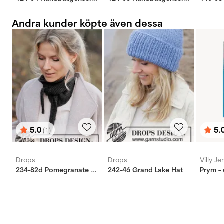
Andra kunder köpte även dessa
5.0
5.
(1)
Betyg:
utav 5 stjärnor
Bety
utav 
Drops
Drops
Villy J
234-82d Pomegranate Shawl
242-46 Grand Lake Hat