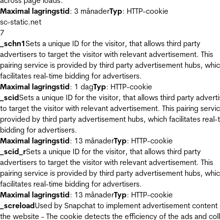
across page loads.
Maximal lagringstid
: 3 månader
Typ
: HTTP-cookie
sc-static.net
7
_schn1
Sets a unique ID for the visitor, that allows third party
advertisers to target the visitor with relevant advertisement. This
pairing service is provided by third party advertisement hubs, whi
facilitates real-time bidding for advertisers.
Maximal lagringstid
: 1 dag
Typ
: HTTP-cookie
_scid
Sets a unique ID for the visitor, that allows third party advert
to target the visitor with relevant advertisement. This pairing servic
provided by third party advertisement hubs, which facilitates real-
bidding for advertisers.
Maximal lagringstid
: 13 månader
Typ
: HTTP-cookie
_scid_r
Sets a unique ID for the visitor, that allows third party
advertisers to target the visitor with relevant advertisement. This
pairing service is provided by third party advertisement hubs, whi
facilitates real-time bidding for advertisers.
Maximal lagringstid
: 13 månader
Typ
: HTTP-cookie
_screload
Used by Snapchat to implement advertisement content
the website - The cookie detects the efficiency of the ads and col