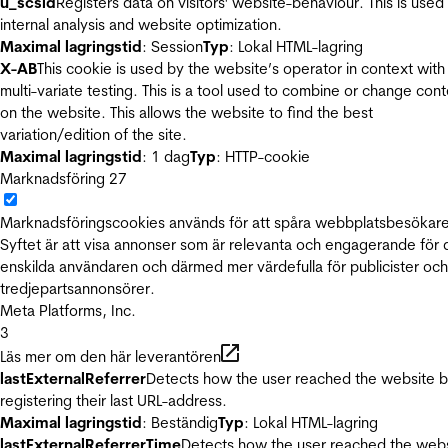
u_scsid
Registers data on visitors' website-behaviour. This is used 
internal analysis and website optimization.
Maximal lagringstid
: Session
Typ
: Lokal HTML-lagring
X-AB
This cookie is used by the website’s operator in context with
multi-variate testing. This is a tool used to combine or change con
on the website. This allows the website to find the best
variation/edition of the site.
Maximal lagringstid
: 1 dag
Typ
: HTTP-cookie
Marknadsföring
27
Marknadsföringscookies används för att spåra webbplatsbesökare
Syftet är att visa annonser som är relevanta och engagerande för
enskilda användaren och därmed mer värdefulla för publicister och
tredjepartsannonsörer.
Meta Platforms, Inc.
3
Läs mer om den här leverantören
lastExternalReferrer
Detects how the user reached the website 
registering their last URL-address.
Maximal lagringstid
: Beständig
Typ
: Lokal HTML-lagring
lastExternalReferrerTime
Detects how the user reached the web