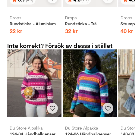
Betyg:
utav 5 stjärnor
Betyg:
utav 5 stjärnor
Bety
utav 
Drops
Drops
Drops
Rundsticka - Aluminium
Rundsticka - Trä
Strumps
22
kr
32
kr
40
kr
Inte korrekt? Försök av dessa i stället
Du Store Alpakka
Du Store Alpakka
Du Stor
124-04 Håndballgenseren
124-06 Håndballgenseren
140-03