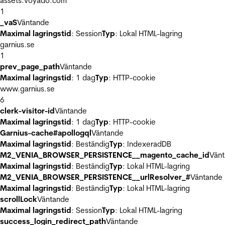
assets.voyado.com
1
_vaS
Väntande
Maximal lagringstid
: Session
Typ
: Lokal HTML-lagring
garnius.se
1
prev_page_path
Väntande
Maximal lagringstid
: 1 dag
Typ
: HTTP-cookie
www.garnius.se
6
clerk-visitor-id
Väntande
Maximal lagringstid
: 1 dag
Typ
: HTTP-cookie
Garnius-cache#apollogql
Väntande
Maximal lagringstid
: Beständig
Typ
: IndexeradDB
M2_VENIA_BROWSER_PERSISTENCE__magento_cache_id
Vän
Maximal lagringstid
: Beständig
Typ
: Lokal HTML-lagring
M2_VENIA_BROWSER_PERSISTENCE__urlResolver_#
Väntande
Maximal lagringstid
: Beständig
Typ
: Lokal HTML-lagring
scrollLock
Väntande
Maximal lagringstid
: Session
Typ
: Lokal HTML-lagring
success_login_redirect_path
Väntande