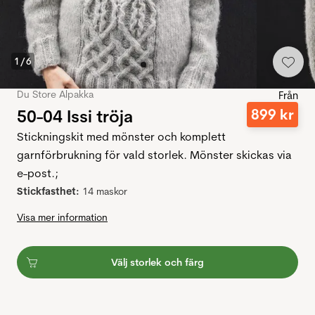
1
/
6
Du Store Alpakka
Från
50-04 Issi tröja
899
kr
Stickningskit med mönster och komplett
garnförbrukning för vald storlek. Mönster skickas via
e-post.;
Stickfasthet:
14 maskor
Visa mer information
Välj storlek och färg