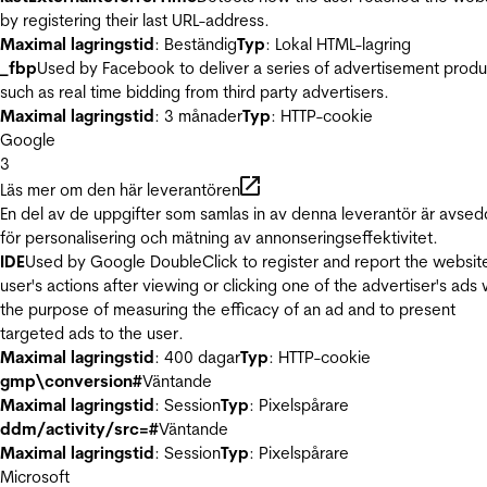
by registering their last URL-address.
Maximal lagringstid
: Beständig
Typ
: Lokal HTML-lagring
_fbp
Used by Facebook to deliver a series of advertisement produ
such as real time bidding from third party advertisers.
Maximal lagringstid
: 3 månader
Typ
: HTTP-cookie
Google
3
Läs mer om den här leverantören
En del av de uppgifter som samlas in av denna leverantör är avse
för personalisering och mätning av annonseringseffektivitet.
IDE
Used by Google DoubleClick to register and report the websit
user's actions after viewing or clicking one of the advertiser's ads 
the purpose of measuring the efficacy of an ad and to present
targeted ads to the user.
Maximal lagringstid
: 400 dagar
Typ
: HTTP-cookie
gmp\conversion#
Väntande
Maximal lagringstid
: Session
Typ
: Pixelspårare
ddm/activity/src=#
Väntande
Maximal lagringstid
: Session
Typ
: Pixelspårare
Microsoft