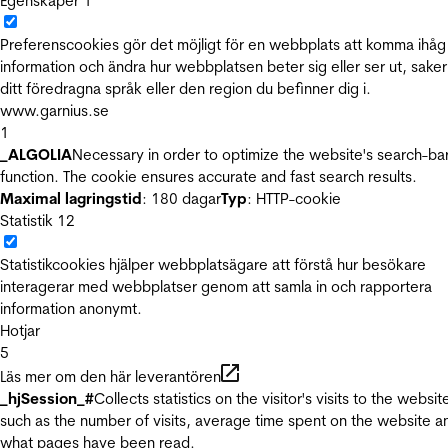
Egenskaper
1
Preferenscookies gör det möjligt för en webbplats att komma ihåg
information och ändra hur webbplatsen beter sig eller ser ut, sake
ditt föredragna språk eller den region du befinner dig i.
www.garnius.se
1
_ALGOLIA
Necessary in order to optimize the website's search-ba
function. The cookie ensures accurate and fast search results.
Maximal lagringstid
: 180 dagar
Typ
: HTTP-cookie
Statistik
12
Statistikcookies hjälper webbplatsägare att förstå hur besökare
interagerar med webbplatser genom att samla in och rapportera
information anonymt.
Hotjar
5
Läs mer om den här leverantören
_hjSession_#
Collects statistics on the visitor's visits to the websit
such as the number of visits, average time spent on the website a
what pages have been read.