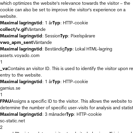
which optimizes the website's relevance towards the visitor – the
cookie can also be set to improve the visitor's experience on a
website.
Maximal lagringstid
: 1 år
Typ
: HTTP-cookie
collect/v.gif
Väntande
Maximal lagringstid
: Session
Typ
: Pixelspårare
vwo_apm_sent
Väntande
Maximal lagringstid
: Beständig
Typ
: Lokal HTML-lagring
assets.voyado.com
1
_va
Contains an visitor ID. This is used to identify the visitor upon r
entry to the website.
Maximal lagringstid
: 1 år
Typ
: HTTP-cookie
garnius.se
1
FPAU
Assigns a specific ID to the visitor. This allows the website to
determine the number of specific user-visits for analysis and statist
Maximal lagringstid
: 3 månader
Typ
: HTTP-cookie
sc-static.net
2