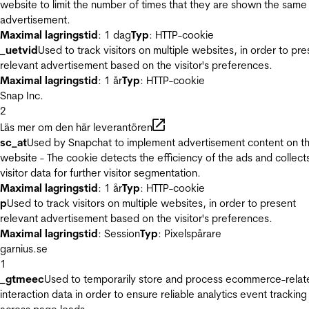
website to limit the number of times that they are shown the same
advertisement.
Maximal lagringstid
: 1 dag
Typ
: HTTP-cookie
_uetvid
Used to track visitors on multiple websites, in order to pre
relevant advertisement based on the visitor's preferences.
Maximal lagringstid
: 1 år
Typ
: HTTP-cookie
Snap Inc.
2
Läs mer om den här leverantören
sc_at
Used by Snapchat to implement advertisement content on t
website - The cookie detects the efficiency of the ads and collect
visitor data for further visitor segmentation.
Maximal lagringstid
: 1 år
Typ
: HTTP-cookie
p
Used to track visitors on multiple websites, in order to present
relevant advertisement based on the visitor's preferences.
Maximal lagringstid
: Session
Typ
: Pixelspårare
garnius.se
1
_gtmeec
Used to temporarily store and process ecommerce-relat
interaction data in order to ensure reliable analytics event tracking