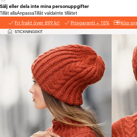
Sälj eller dela inte mina personuppgifter
Tillåt alla
Anpassa
Tillåt valda
Inte tillåtet
Fri frakt över 899 kr!
Prisgaranti + 15%
Köp pre
Hem
STICKNINGSKIT
>