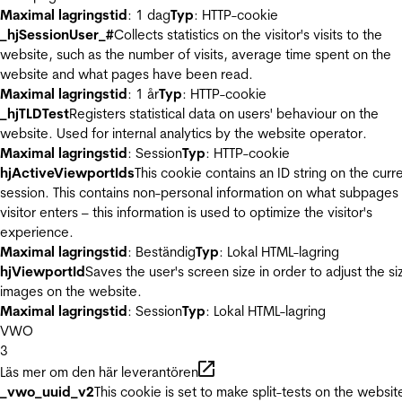
Maximal lagringstid
: 1 dag
Typ
: HTTP-cookie
_hjSessionUser_#
Collects statistics on the visitor's visits to the
website, such as the number of visits, average time spent on the
website and what pages have been read.
Maximal lagringstid
: 1 år
Typ
: HTTP-cookie
_hjTLDTest
Registers statistical data on users' behaviour on the
website. Used for internal analytics by the website operator.
Maximal lagringstid
: Session
Typ
: HTTP-cookie
hjActiveViewportIds
This cookie contains an ID string on the curr
session. This contains non-personal information on what subpages
visitor enters – this information is used to optimize the visitor's
experience.
Maximal lagringstid
: Beständig
Typ
: Lokal HTML-lagring
hjViewportId
Saves the user's screen size in order to adjust the si
images on the website.
Maximal lagringstid
: Session
Typ
: Lokal HTML-lagring
VWO
3
Läs mer om den här leverantören
_vwo_uuid_v2
This cookie is set to make split-tests on the websit