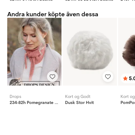
Andra kunder köpte även dessa
5.
Bety
utav 
Drops
Kort og Godt
Kort o
234-82h Pomegranate Shawl
Dusk Stor Hvit
PomPon