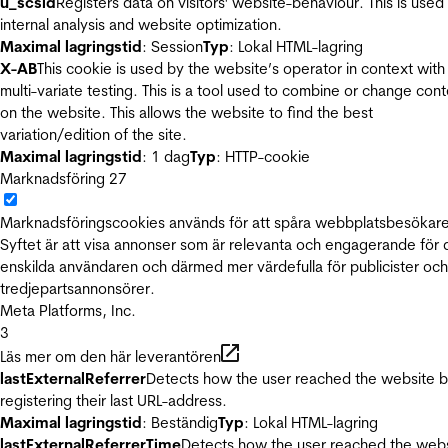
u_scsid
Registers data on visitors' website-behaviour. This is used 
internal analysis and website optimization.
Maximal lagringstid
: Session
Typ
: Lokal HTML-lagring
X-AB
This cookie is used by the website’s operator in context with
multi-variate testing. This is a tool used to combine or change con
on the website. This allows the website to find the best
variation/edition of the site.
Maximal lagringstid
: 1 dag
Typ
: HTTP-cookie
Marknadsföring
27
Marknadsföringscookies används för att spåra webbplatsbesökare
Syftet är att visa annonser som är relevanta och engagerande för
enskilda användaren och därmed mer värdefulla för publicister och
tredjepartsannonsörer.
Meta Platforms, Inc.
3
Läs mer om den här leverantören
lastExternalReferrer
Detects how the user reached the website 
registering their last URL-address.
Maximal lagringstid
: Beständig
Typ
: Lokal HTML-lagring
lastExternalReferrerTime
Detects how the user reached the web