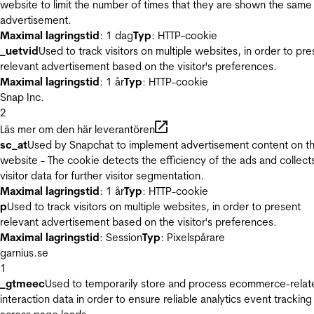
website to limit the number of times that they are shown the same
advertisement.
Maximal lagringstid
: 1 dag
Typ
: HTTP-cookie
_uetvid
Used to track visitors on multiple websites, in order to pre
relevant advertisement based on the visitor's preferences.
Maximal lagringstid
: 1 år
Typ
: HTTP-cookie
Snap Inc.
2
Läs mer om den här leverantören
sc_at
Used by Snapchat to implement advertisement content on t
website - The cookie detects the efficiency of the ads and collect
visitor data for further visitor segmentation.
Maximal lagringstid
: 1 år
Typ
: HTTP-cookie
p
Used to track visitors on multiple websites, in order to present
relevant advertisement based on the visitor's preferences.
Maximal lagringstid
: Session
Typ
: Pixelspårare
garnius.se
1
_gtmeec
Used to temporarily store and process ecommerce-relat
interaction data in order to ensure reliable analytics event tracking