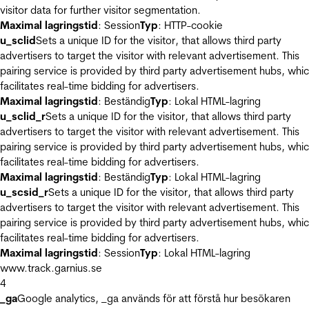
visitor data for further visitor segmentation.
Maximal lagringstid
: Session
Typ
: HTTP-cookie
u_sclid
Sets a unique ID for the visitor, that allows third party
advertisers to target the visitor with relevant advertisement. This
pairing service is provided by third party advertisement hubs, whi
facilitates real-time bidding for advertisers.
Maximal lagringstid
: Beständig
Typ
: Lokal HTML-lagring
u_sclid_r
Sets a unique ID for the visitor, that allows third party
advertisers to target the visitor with relevant advertisement. This
pairing service is provided by third party advertisement hubs, whi
facilitates real-time bidding for advertisers.
Maximal lagringstid
: Beständig
Typ
: Lokal HTML-lagring
u_scsid_r
Sets a unique ID for the visitor, that allows third party
advertisers to target the visitor with relevant advertisement. This
pairing service is provided by third party advertisement hubs, whi
facilitates real-time bidding for advertisers.
Maximal lagringstid
: Session
Typ
: Lokal HTML-lagring
www.track.garnius.se
4
_ga
Google analytics, _ga används för att förstå hur besökaren