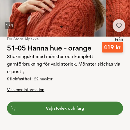
1
/
4
Du Store Alpakka
Från
51-05 Hanna hue - orange
419
kr
Stickningskit med mönster och komplett
garnförbrukning för vald storlek. Mönster skickas via
e-post.;
Stickfasthet:
22 maskor
Visa mer information
Välj storlek och färg