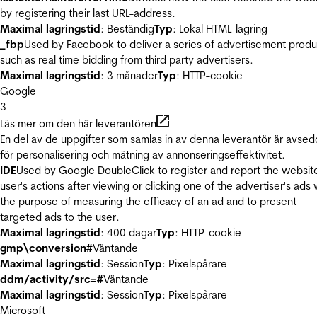
by registering their last URL-address.
Maximal lagringstid
: Beständig
Typ
: Lokal HTML-lagring
_fbp
Used by Facebook to deliver a series of advertisement produ
such as real time bidding from third party advertisers.
Maximal lagringstid
: 3 månader
Typ
: HTTP-cookie
Google
3
Läs mer om den här leverantören
En del av de uppgifter som samlas in av denna leverantör är avse
för personalisering och mätning av annonseringseffektivitet.
IDE
Used by Google DoubleClick to register and report the websit
user's actions after viewing or clicking one of the advertiser's ads 
the purpose of measuring the efficacy of an ad and to present
targeted ads to the user.
Maximal lagringstid
: 400 dagar
Typ
: HTTP-cookie
gmp\conversion#
Väntande
Maximal lagringstid
: Session
Typ
: Pixelspårare
ddm/activity/src=#
Väntande
Maximal lagringstid
: Session
Typ
: Pixelspårare
Microsoft