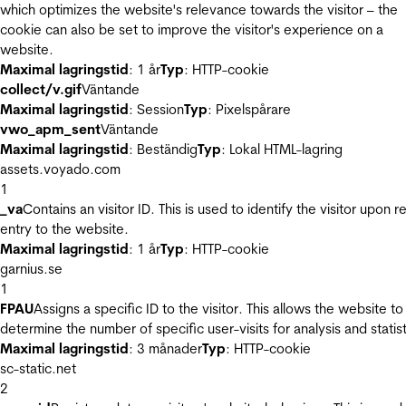
which optimizes the website's relevance towards the visitor – the
cookie can also be set to improve the visitor's experience on a
website.
Maximal lagringstid
: 1 år
Typ
: HTTP-cookie
collect/v.gif
Väntande
Maximal lagringstid
: Session
Typ
: Pixelspårare
vwo_apm_sent
Väntande
Maximal lagringstid
: Beständig
Typ
: Lokal HTML-lagring
assets.voyado.com
1
_va
Contains an visitor ID. This is used to identify the visitor upon r
entry to the website.
Maximal lagringstid
: 1 år
Typ
: HTTP-cookie
garnius.se
1
FPAU
Assigns a specific ID to the visitor. This allows the website to
determine the number of specific user-visits for analysis and statist
Maximal lagringstid
: 3 månader
Typ
: HTTP-cookie
sc-static.net
2