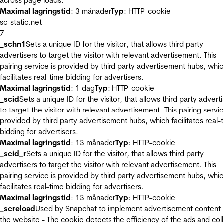
across page loads.
Maximal lagringstid
: 3 månader
Typ
: HTTP-cookie
sc-static.net
7
_schn1
Sets a unique ID for the visitor, that allows third party
advertisers to target the visitor with relevant advertisement. This
pairing service is provided by third party advertisement hubs, whi
facilitates real-time bidding for advertisers.
Maximal lagringstid
: 1 dag
Typ
: HTTP-cookie
_scid
Sets a unique ID for the visitor, that allows third party advert
to target the visitor with relevant advertisement. This pairing servic
provided by third party advertisement hubs, which facilitates real-
bidding for advertisers.
Maximal lagringstid
: 13 månader
Typ
: HTTP-cookie
_scid_r
Sets a unique ID for the visitor, that allows third party
advertisers to target the visitor with relevant advertisement. This
pairing service is provided by third party advertisement hubs, whi
facilitates real-time bidding for advertisers.
Maximal lagringstid
: 13 månader
Typ
: HTTP-cookie
_screload
Used by Snapchat to implement advertisement content
the website - The cookie detects the efficiency of the ads and col