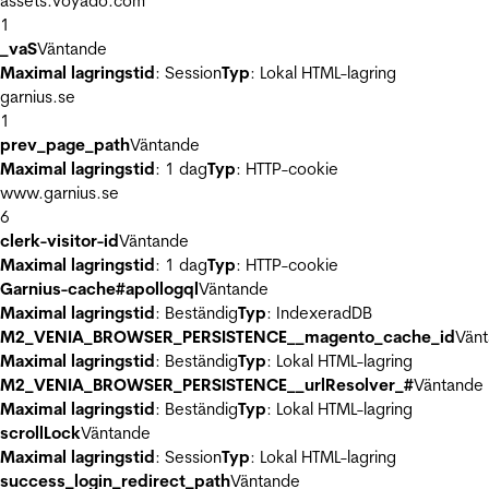
assets.voyado.com
1
_vaS
Väntande
Maximal lagringstid
: Session
Typ
: Lokal HTML-lagring
garnius.se
1
prev_page_path
Väntande
Maximal lagringstid
: 1 dag
Typ
: HTTP-cookie
www.garnius.se
6
clerk-visitor-id
Väntande
Maximal lagringstid
: 1 dag
Typ
: HTTP-cookie
Garnius-cache#apollogql
Väntande
Maximal lagringstid
: Beständig
Typ
: IndexeradDB
M2_VENIA_BROWSER_PERSISTENCE__magento_cache_id
Vän
Maximal lagringstid
: Beständig
Typ
: Lokal HTML-lagring
M2_VENIA_BROWSER_PERSISTENCE__urlResolver_#
Väntande
Maximal lagringstid
: Beständig
Typ
: Lokal HTML-lagring
scrollLock
Väntande
Maximal lagringstid
: Session
Typ
: Lokal HTML-lagring
success_login_redirect_path
Väntande