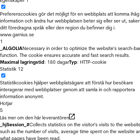
Egenskaper
1
Preferenscookies gör det möjligt för en webbplats att komma ihåg
information och ändra hur webbplatsen beter sig eller ser ut, sake
ditt föredragna språk eller den region du befinner dig i.
www.garnius.se
1
_ALGOLIA
Necessary in order to optimize the website's search-ba
function. The cookie ensures accurate and fast search results.
Maximal lagringstid
: 180 dagar
Typ
: HTTP-cookie
Statistik
12
Statistikcookies hjälper webbplatsägare att förstå hur besökare
interagerar med webbplatser genom att samla in och rapportera
information anonymt.
Hotjar
5
Läs mer om den här leverantören
_hjSession_#
Collects statistics on the visitor's visits to the websit
such as the number of visits, average time spent on the website a
what pages have been read.