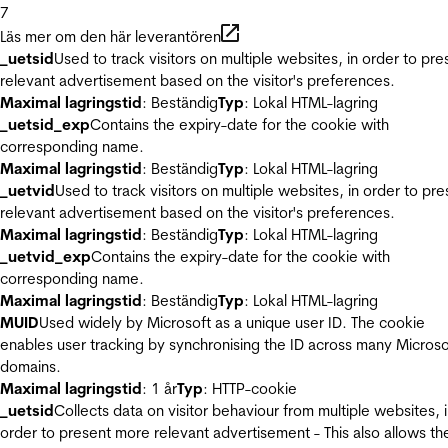
7
Läs mer om den här leverantören
_uetsid
Used to track visitors on multiple websites, in order to pre
relevant advertisement based on the visitor's preferences.
Maximal lagringstid
: Beständig
Typ
: Lokal HTML-lagring
_uetsid_exp
Contains the expiry-date for the cookie with
corresponding name.
Maximal lagringstid
: Beständig
Typ
: Lokal HTML-lagring
_uetvid
Used to track visitors on multiple websites, in order to pre
relevant advertisement based on the visitor's preferences.
Maximal lagringstid
: Beständig
Typ
: Lokal HTML-lagring
_uetvid_exp
Contains the expiry-date for the cookie with
corresponding name.
Maximal lagringstid
: Beständig
Typ
: Lokal HTML-lagring
MUID
Used widely by Microsoft as a unique user ID. The cookie
enables user tracking by synchronising the ID across many Microso
domains.
Maximal lagringstid
: 1 år
Typ
: HTTP-cookie
_uetsid
Collects data on visitor behaviour from multiple websites, 
order to present more relevant advertisement - This also allows th