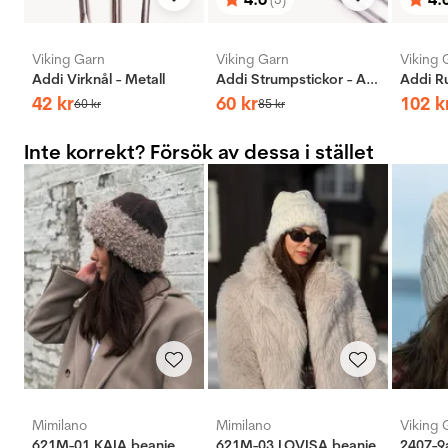
Betyg:
utav 5 stjärnor
Bety
utav 
Viking Garn
Viking Garn
Viking 
Addi Virknål - Metall
Addi Strumpstickor - Aluminium
42
kr
60
kr
102
k
60
kr
85
kr
Inte korrekt? Försök av dessa i stället
Mimilano
Mimilano
Viking 
621M-01 KAIA beanie
621M-03 LOVISA beanie
2407-9a