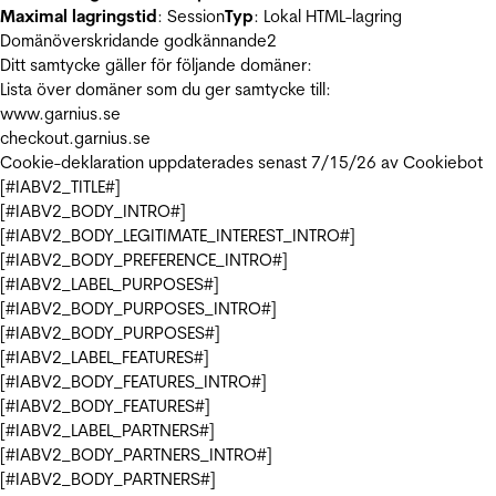
Maximal lagringstid
: Session
Typ
: Lokal HTML-lagring
Domänöverskridande godkännande
2
Ditt samtycke gäller för följande domäner:
Lista över domäner som du ger samtycke till:
www.garnius.se
checkout.garnius.se
Cookie-deklaration uppdaterades senast 7/15/26 av
Cookiebot
[#IABV2_TITLE#]
[#IABV2_BODY_INTRO#]
[#IABV2_BODY_LEGITIMATE_INTEREST_INTRO#]
[#IABV2_BODY_PREFERENCE_INTRO#]
[#IABV2_LABEL_PURPOSES#]
[#IABV2_BODY_PURPOSES_INTRO#]
[#IABV2_BODY_PURPOSES#]
[#IABV2_LABEL_FEATURES#]
[#IABV2_BODY_FEATURES_INTRO#]
[#IABV2_BODY_FEATURES#]
[#IABV2_LABEL_PARTNERS#]
[#IABV2_BODY_PARTNERS_INTRO#]
[#IABV2_BODY_PARTNERS#]