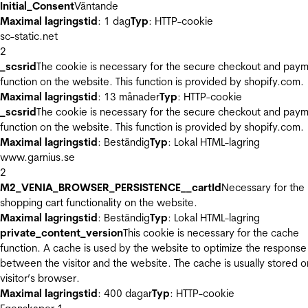
Initial_Consent
Väntande
Maximal lagringstid
: 1 dag
Typ
: HTTP-cookie
sc-static.net
2
_scsrid
The cookie is necessary for the secure checkout and pay
function on the website. This function is provided by shopify.com.
Maximal lagringstid
: 13 månader
Typ
: HTTP-cookie
_scsrid
The cookie is necessary for the secure checkout and pay
function on the website. This function is provided by shopify.com.
Maximal lagringstid
: Beständig
Typ
: Lokal HTML-lagring
www.garnius.se
2
M2_VENIA_BROWSER_PERSISTENCE__cartId
Necessary for the
shopping cart functionality on the website.
Maximal lagringstid
: Beständig
Typ
: Lokal HTML-lagring
private_content_version
This cookie is necessary for the cache
function. A cache is used by the website to optimize the response
between the visitor and the website. The cache is usually stored o
visitor’s browser.
Maximal lagringstid
: 400 dagar
Typ
: HTTP-cookie