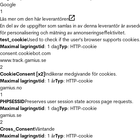
Google
1
Läs mer om den här leverantören
En del av de uppgifter som samlas in av denna leverantör är avse
för personalisering och mätning av annonseringseffektivitet.
test_cookie
Used to check if the user's browser supports cookies
Maximal lagringstid
: 1 dag
Typ
: HTTP-cookie
consent.cookiebot.com
www.track.garnius.se
2
CookieConsent [x2]
Indikerar medgivande för cookies.
Maximal lagringstid
: 1 år
Typ
: HTTP-cookie
garnius.no
1
PHPSESSID
Preserves user session state across page requests.
Maximal lagringstid
: 1 dag
Typ
: HTTP-cookie
garnius.se
2
Cross_Consent
Väntande
Maximal lagringstid
: 1 år
Typ
: HTTP-cookie