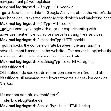
navigerar runt på webbplatsen
Maximal lagringstid
: 2 år
Typ
: HTTP-cookie
_ga_#
Used to send data to Google Analytics about the visitor's d
and behavior. Tracks the visitor across devices and marketing chan
Maximal lagringstid
: 2 år
Typ
: HTTP-cookie
_gcl_au
Used by Google AdSense for experimenting with
advertisement efficiency across websites using their services.
Maximal lagringstid
: 3 månader
Typ
: HTTP-cookie
_gcl_ls
Tracks the conversion rate between the user and the
advertisement banners on the website - This serves to optimise th
relevance of the advertisements on the website.
Maximal lagringstid
: Beständig
Typ
: Lokal HTML-lagring
Oklassificerad
9
Oklassificerade cookies är information som vi er i färd med att
klassificera, tillsammans med leverantörerna av enskilda cookies.
Clerk.io
1
Läs mer om den här leverantören
__clerk_debug
Väntande
Maximal lagringstid
: Session
Typ
: Lokal HTML-lagring