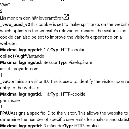
VWO
2
Läs mer om den här leverantören
_vwo_uuid_v2
This cookie is set to make split-tests on the websit
which optimizes the website's relevance towards the visitor – the
cookie can also be set to improve the visitor's experience on a
website.
Maximal lagringstid
: 1 år
Typ
: HTTP-cookie
collect/v.gif
Väntande
Maximal lagringstid
: Session
Typ
: Pixelspårare
assets.voyado.com
1
_va
Contains an visitor ID. This is used to identify the visitor upon r
entry to the website.
Maximal lagringstid
: 1 år
Typ
: HTTP-cookie
garnius.se
1
FPAU
Assigns a specific ID to the visitor. This allows the website to
determine the number of specific user-visits for analysis and statist
Maximal lagringstid
: 3 månader
Typ
: HTTP-cookie