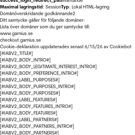
success_login_redirect_path
Väntande
Maximal lagringstid
: Session
Typ
: Lokal HTML-lagring
Domänöverskridande godkännande
2
Ditt samtycke gäller för följande domäner:
Lista över domäner som du ger samtycke till:
www.garnius.se
checkout.garnius.se
Cookie-deklaration uppdaterades senast 6/15/26 av
Cookiebot
[#IABV2_TITLE#]
[#IABV2_BODY_INTRO#]
[#IABV2_BODY_LEGITIMATE_INTEREST_INTRO#]
[#IABV2_BODY_PREFERENCE_INTRO#]
[#IABV2_LABEL_PURPOSES#]
[#IABV2_BODY_PURPOSES_INTRO#]
[#IABV2_BODY_PURPOSES#]
[#IABV2_LABEL_FEATURES#]
[#IABV2_BODY_FEATURES_INTRO#]
[#IABV2_BODY_FEATURES#]
[#IABV2_LABEL_PARTNERS#]
[#IABV2_BODY_PARTNERS_INTRO#]
[#IABV2_BODY_PARTNERS#]