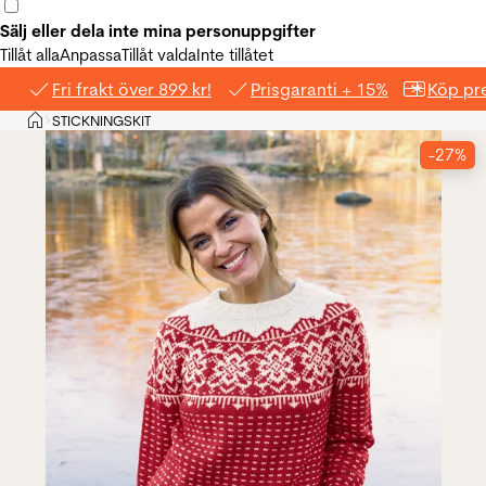
Sälj eller dela inte mina personuppgifter
Tillåt alla
Anpassa
Tillåt valda
Inte tillåtet
Fri frakt över 899 kr!
Prisgaranti + 15%
Köp pre
Hem
STICKNINGSKIT
>
-27%