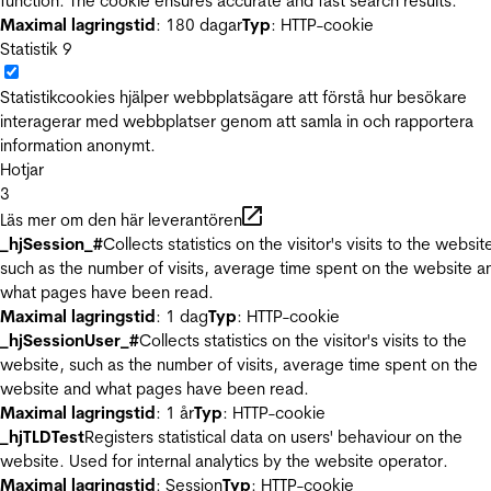
function. The cookie ensures accurate and fast search results.
Maximal lagringstid
: 180 dagar
Typ
: HTTP-cookie
Statistik
9
Statistikcookies hjälper webbplatsägare att förstå hur besökare
interagerar med webbplatser genom att samla in och rapportera
information anonymt.
Hotjar
3
Läs mer om den här leverantören
_hjSession_#
Collects statistics on the visitor's visits to the websit
such as the number of visits, average time spent on the website a
what pages have been read.
Maximal lagringstid
: 1 dag
Typ
: HTTP-cookie
_hjSessionUser_#
Collects statistics on the visitor's visits to the
website, such as the number of visits, average time spent on the
website and what pages have been read.
Maximal lagringstid
: 1 år
Typ
: HTTP-cookie
_hjTLDTest
Registers statistical data on users' behaviour on the
website. Used for internal analytics by the website operator.
Maximal lagringstid
: Session
Typ
: HTTP-cookie