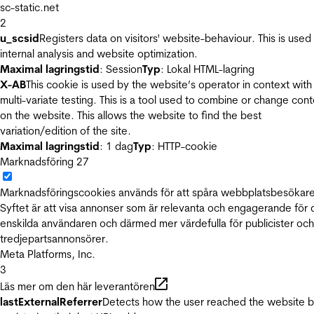
sc-static.net
2
u_scsid
Registers data on visitors' website-behaviour. This is used 
internal analysis and website optimization.
Maximal lagringstid
: Session
Typ
: Lokal HTML-lagring
X-AB
This cookie is used by the website’s operator in context with
multi-variate testing. This is a tool used to combine or change con
on the website. This allows the website to find the best
variation/edition of the site.
Maximal lagringstid
: 1 dag
Typ
: HTTP-cookie
Marknadsföring
27
Marknadsföringscookies används för att spåra webbplatsbesökare
Syftet är att visa annonser som är relevanta och engagerande för
enskilda användaren och därmed mer värdefulla för publicister och
tredjepartsannonsörer.
Meta Platforms, Inc.
3
Läs mer om den här leverantören
lastExternalReferrer
Detects how the user reached the website 