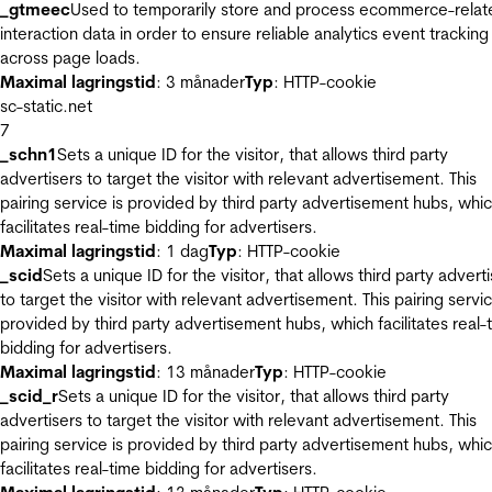
_gtmeec
Used to temporarily store and process ecommerce-relat
interaction data in order to ensure reliable analytics event tracking
across page loads.
Maximal lagringstid
: 3 månader
Typ
: HTTP-cookie
sc-static.net
7
_schn1
Sets a unique ID for the visitor, that allows third party
advertisers to target the visitor with relevant advertisement. This
pairing service is provided by third party advertisement hubs, whi
facilitates real-time bidding for advertisers.
Maximal lagringstid
: 1 dag
Typ
: HTTP-cookie
_scid
Sets a unique ID for the visitor, that allows third party advert
to target the visitor with relevant advertisement. This pairing servic
provided by third party advertisement hubs, which facilitates real-
bidding for advertisers.
Maximal lagringstid
: 13 månader
Typ
: HTTP-cookie
_scid_r
Sets a unique ID for the visitor, that allows third party
advertisers to target the visitor with relevant advertisement. This
pairing service is provided by third party advertisement hubs, whi
facilitates real-time bidding for advertisers.