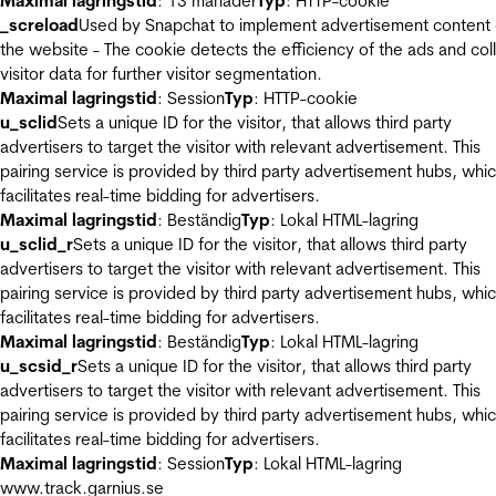
Maximal lagringstid
: 13 månader
Typ
: HTTP-cookie
_screload
Used by Snapchat to implement advertisement content
the website - The cookie detects the efficiency of the ads and col
visitor data for further visitor segmentation.
Maximal lagringstid
: Session
Typ
: HTTP-cookie
u_sclid
Sets a unique ID for the visitor, that allows third party
advertisers to target the visitor with relevant advertisement. This
pairing service is provided by third party advertisement hubs, whi
facilitates real-time bidding for advertisers.
Maximal lagringstid
: Beständig
Typ
: Lokal HTML-lagring
u_sclid_r
Sets a unique ID for the visitor, that allows third party
advertisers to target the visitor with relevant advertisement. This
pairing service is provided by third party advertisement hubs, whi
facilitates real-time bidding for advertisers.
Maximal lagringstid
: Beständig
Typ
: Lokal HTML-lagring
u_scsid_r
Sets a unique ID for the visitor, that allows third party
advertisers to target the visitor with relevant advertisement. This
pairing service is provided by third party advertisement hubs, whi
facilitates real-time bidding for advertisers.
Maximal lagringstid
: Session
Typ
: Lokal HTML-lagring
www.track.garnius.se