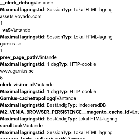
__clerk_debug
Väntande
Maximal lagringstid
: Session
Typ
: Lokal HTML-lagring
assets.voyado.com
1
_vaS
Väntande
Maximal lagringstid
: Session
Typ
: Lokal HTML-lagring
garnius.se
1
prev_page_path
Väntande
Maximal lagringstid
: 1 dag
Typ
: HTTP-cookie
www.garnius.se
5
clerk-visitor-id
Väntande
Maximal lagringstid
: 1 dag
Typ
: HTTP-cookie
Garnius-cache#apollogql
Väntande
Maximal lagringstid
: Beständig
Typ
: IndexeradDB
M2_VENIA_BROWSER_PERSISTENCE__magento_cache_id
Vän
Maximal lagringstid
: Beständig
Typ
: Lokal HTML-lagring
scrollLock
Väntande
Maximal lagringstid
: Session
Typ
: Lokal HTML-lagring