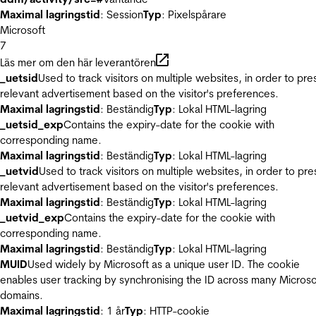
Maximal lagringstid
: Session
Typ
: Pixelspårare
Microsoft
7
Läs mer om den här leverantören
_uetsid
Used to track visitors on multiple websites, in order to pre
relevant advertisement based on the visitor's preferences.
Maximal lagringstid
: Beständig
Typ
: Lokal HTML-lagring
_uetsid_exp
Contains the expiry-date for the cookie with
corresponding name.
Maximal lagringstid
: Beständig
Typ
: Lokal HTML-lagring
_uetvid
Used to track visitors on multiple websites, in order to pre
relevant advertisement based on the visitor's preferences.
Maximal lagringstid
: Beständig
Typ
: Lokal HTML-lagring
_uetvid_exp
Contains the expiry-date for the cookie with
corresponding name.
Maximal lagringstid
: Beständig
Typ
: Lokal HTML-lagring
MUID
Used widely by Microsoft as a unique user ID. The cookie
enables user tracking by synchronising the ID across many Microso
domains.
Maximal lagringstid
: 1 år
Typ
: HTTP-cookie