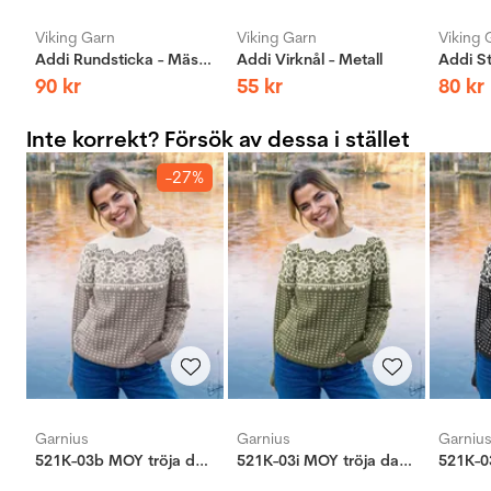
Viking Garn
Viking Garn
Viking 
Addi Rundsticka - Mässing
Addi Virknål - Metall
90
kr
55
kr
80
kr
Inte korrekt? Försök av dessa i stället
-27%
Garnius
Garnius
Garniu
521K-03b MOY tröja dame
521K-03i MOY tröja dame