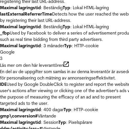
registering their last URL-address.
Maximal lagringstid
: Beständig
Typ
: Lokal HTML-lagring
lastExternalReferrerTime
Detects how the user reached the web
by registering their last URL-address.
Maximal lagringstid
: Beständig
Typ
: Lokal HTML-lagring
_fbp
Used by Facebook to deliver a series of advertisement produ
such as real time bidding from third party advertisers.
Maximal lagringstid
: 3 månader
Typ
: HTTP-cookie
Google
3
Läs mer om den här leverantören
En del av de uppgifter som samlas in av denna leverantör är avse
för personalisering och mätning av annonseringseffektivitet.
IDE
Used by Google DoubleClick to register and report the websit
user's actions after viewing or clicking one of the advertiser's ads 
the purpose of measuring the efficacy of an ad and to present
targeted ads to the user.
Maximal lagringstid
: 400 dagar
Typ
: HTTP-cookie
gmp\conversion#
Väntande
Maximal lagringstid
: Session
Typ
: Pixelspårare
ddm/activity/src=#
Väntande