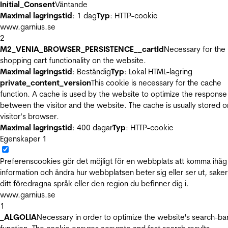
Initial_Consent
Väntande
Maximal lagringstid
: 1 dag
Typ
: HTTP-cookie
www.garnius.se
2
M2_VENIA_BROWSER_PERSISTENCE__cartId
Necessary for the
shopping cart functionality on the website.
Maximal lagringstid
: Beständig
Typ
: Lokal HTML-lagring
private_content_version
This cookie is necessary for the cache
function. A cache is used by the website to optimize the response
between the visitor and the website. The cache is usually stored o
visitor’s browser.
Maximal lagringstid
: 400 dagar
Typ
: HTTP-cookie
Egenskaper
1
Preferenscookies gör det möjligt för en webbplats att komma ihåg
information och ändra hur webbplatsen beter sig eller ser ut, sake
ditt föredragna språk eller den region du befinner dig i.
www.garnius.se
1
_ALGOLIA
Necessary in order to optimize the website's search-ba