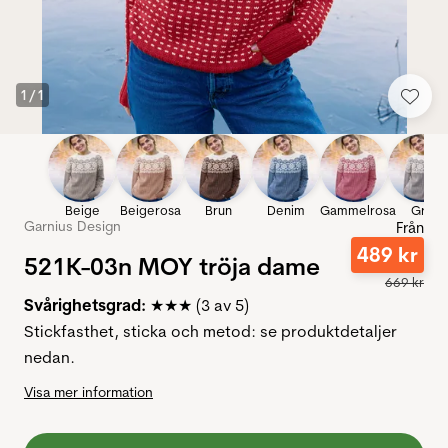
1
/
1
Beige
Beigerosa
Brun
Denim
Gammelrosa
Grå
Garnius Design
Från
489
kr
521K-03n MOY tröja dame
669
kr
Svår
ighetsgrad
:
★★★ (3 av 5)
Stickfasthet, sticka och metod: se produktdetaljer
nedan.
Visa mer information