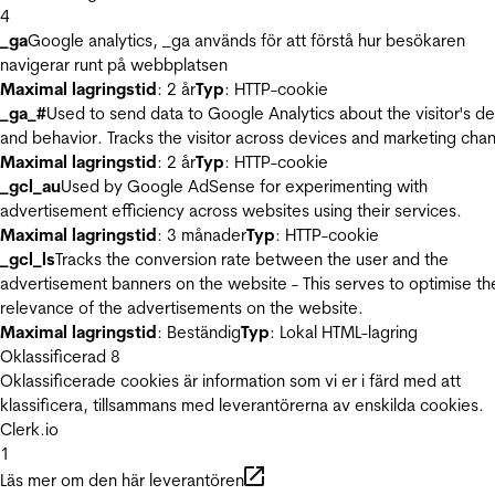
4
_ga
Google analytics, _ga används för att förstå hur besökaren
navigerar runt på webbplatsen
Maximal lagringstid
: 2 år
Typ
: HTTP-cookie
_ga_#
Used to send data to Google Analytics about the visitor's d
and behavior. Tracks the visitor across devices and marketing chan
Maximal lagringstid
: 2 år
Typ
: HTTP-cookie
_gcl_au
Used by Google AdSense for experimenting with
advertisement efficiency across websites using their services.
Maximal lagringstid
: 3 månader
Typ
: HTTP-cookie
_gcl_ls
Tracks the conversion rate between the user and the
advertisement banners on the website - This serves to optimise th
relevance of the advertisements on the website.
Maximal lagringstid
: Beständig
Typ
: Lokal HTML-lagring
Oklassificerad
8
Oklassificerade cookies är information som vi er i färd med att
klassificera, tillsammans med leverantörerna av enskilda cookies.
Clerk.io
1
Läs mer om den här leverantören