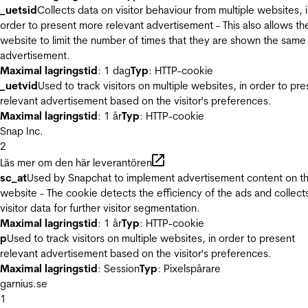
_uetsid
Collects data on visitor behaviour from multiple websites, 
order to present more relevant advertisement - This also allows th
website to limit the number of times that they are shown the same
advertisement.
Maximal lagringstid
: 1 dag
Typ
: HTTP-cookie
_uetvid
Used to track visitors on multiple websites, in order to pre
relevant advertisement based on the visitor's preferences.
Maximal lagringstid
: 1 år
Typ
: HTTP-cookie
Snap Inc.
2
Läs mer om den här leverantören
sc_at
Used by Snapchat to implement advertisement content on t
website - The cookie detects the efficiency of the ads and collect
visitor data for further visitor segmentation.
Maximal lagringstid
: 1 år
Typ
: HTTP-cookie
p
Used to track visitors on multiple websites, in order to present
relevant advertisement based on the visitor's preferences.
Maximal lagringstid
: Session
Typ
: Pixelspårare
garnius.se
1