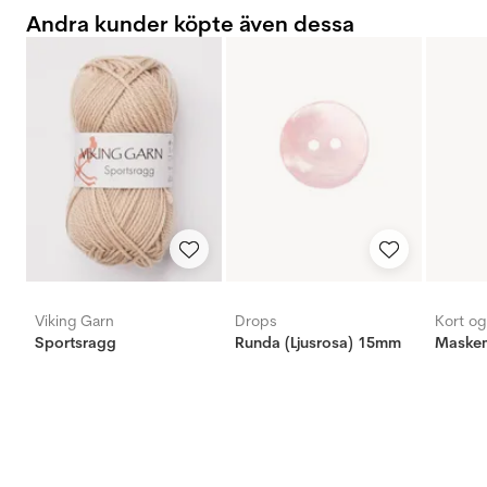
Andra kunder köpte även dessa
Viking Garn
Drops
Kort o
Sportsragg
Runda (Ljusrosa) 15mm