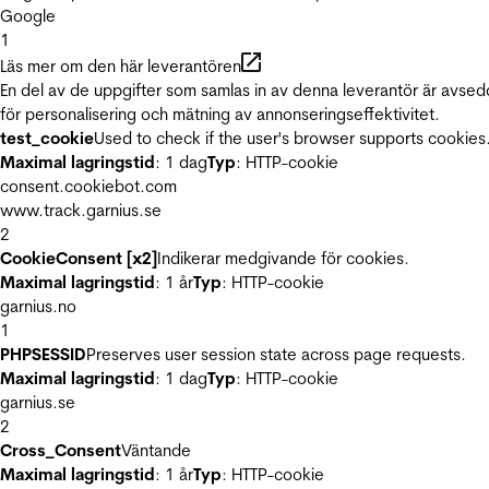
Google
1
Läs mer om den här leverantören
En del av de uppgifter som samlas in av denna leverantör är avse
för personalisering och mätning av annonseringseffektivitet.
test_cookie
Used to check if the user's browser supports cookies
Maximal lagringstid
: 1 dag
Typ
: HTTP-cookie
consent.cookiebot.com
www.track.garnius.se
2
CookieConsent [x2]
Indikerar medgivande för cookies.
Maximal lagringstid
: 1 år
Typ
: HTTP-cookie
garnius.no
1
PHPSESSID
Preserves user session state across page requests.
Maximal lagringstid
: 1 dag
Typ
: HTTP-cookie
garnius.se
2
Cross_Consent
Väntande
Maximal lagringstid
: 1 år
Typ
: HTTP-cookie