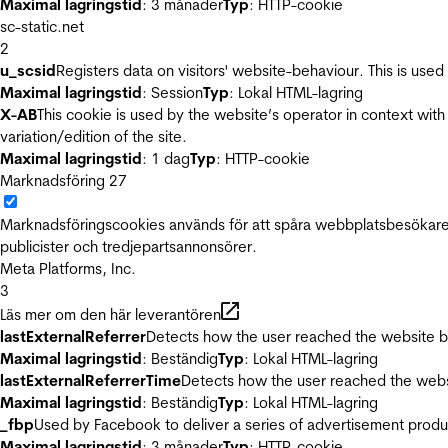
Maximal lagringstid
: 3 månader
Typ
: HTTP-cookie
sc-static.net
2
u_scsid
Registers data on visitors' website-behaviour. This is used 
Maximal lagringstid
: Session
Typ
: Lokal HTML-lagring
X-AB
This cookie is used by the website’s operator in context with 
variation/edition of the site.
Maximal lagringstid
: 1 dag
Typ
: HTTP-cookie
Marknadsföring
27
Marknadsföringscookies används för att spåra webbplatsbesökare.
publicister och tredjepartsannonsörer.
Meta Platforms, Inc.
3
Läs mer om den här leverantören
lastExternalReferrer
Detects how the user reached the website by 
Maximal lagringstid
: Beständig
Typ
: Lokal HTML-lagring
lastExternalReferrerTime
Detects how the user reached the websi
Maximal lagringstid
: Beständig
Typ
: Lokal HTML-lagring
_fbp
Used by Facebook to deliver a series of advertisement product
Maximal lagringstid
: 3 månader
Typ
: HTTP-cookie