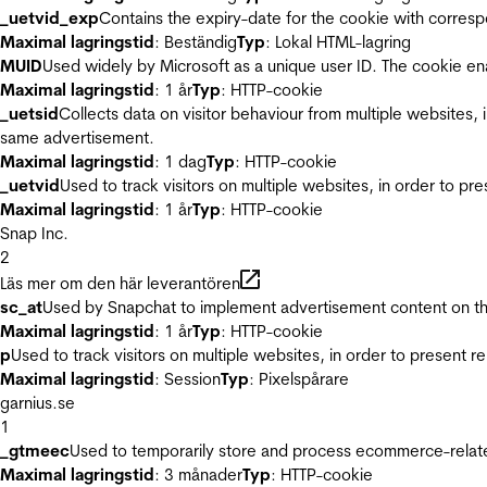
_uetvid_exp
Contains the expiry-date for the cookie with corres
Maximal lagringstid
: Beständig
Typ
: Lokal HTML-lagring
MUID
Used widely by Microsoft as a unique user ID. The cookie en
Maximal lagringstid
: 1 år
Typ
: HTTP-cookie
_uetsid
Collects data on visitor behaviour from multiple websites, 
same advertisement.
Maximal lagringstid
: 1 dag
Typ
: HTTP-cookie
_uetvid
Used to track visitors on multiple websites, in order to pr
Maximal lagringstid
: 1 år
Typ
: HTTP-cookie
Snap Inc.
2
Läs mer om den här leverantören
sc_at
Used by Snapchat to implement advertisement content on the w
Maximal lagringstid
: 1 år
Typ
: HTTP-cookie
p
Used to track visitors on multiple websites, in order to present 
Maximal lagringstid
: Session
Typ
: Pixelspårare
garnius.se
1
_gtmeec
Used to temporarily store and process ecommerce-related 
Maximal lagringstid
: 3 månader
Typ
: HTTP-cookie