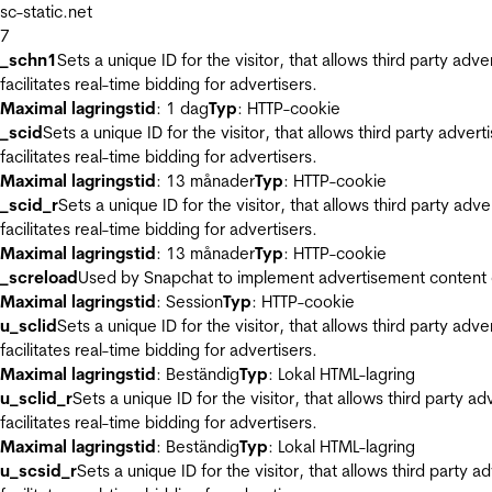
sc-static.net
7
_schn1
Sets a unique ID for the visitor, that allows third party adv
facilitates real-time bidding for advertisers.
Maximal lagringstid
: 1 dag
Typ
: HTTP-cookie
_scid
Sets a unique ID for the visitor, that allows third party adver
facilitates real-time bidding for advertisers.
Maximal lagringstid
: 13 månader
Typ
: HTTP-cookie
_scid_r
Sets a unique ID for the visitor, that allows third party adv
facilitates real-time bidding for advertisers.
Maximal lagringstid
: 13 månader
Typ
: HTTP-cookie
_screload
Used by Snapchat to implement advertisement content on 
Maximal lagringstid
: Session
Typ
: HTTP-cookie
u_sclid
Sets a unique ID for the visitor, that allows third party adv
facilitates real-time bidding for advertisers.
Maximal lagringstid
: Beständig
Typ
: Lokal HTML-lagring
u_sclid_r
Sets a unique ID for the visitor, that allows third party a
facilitates real-time bidding for advertisers.
Maximal lagringstid
: Beständig
Typ
: Lokal HTML-lagring
u_scsid_r
Sets a unique ID for the visitor, that allows third party 