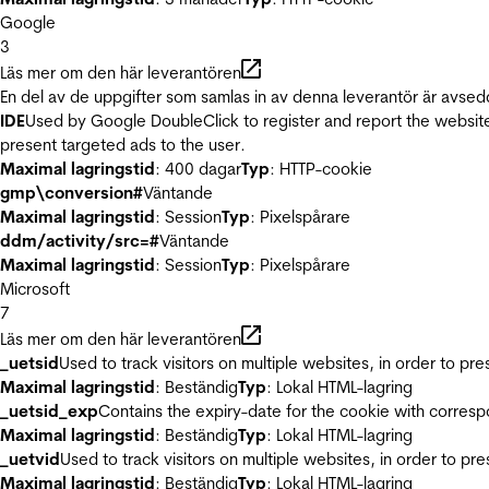
Google
3
Läs mer om den här leverantören
En del av de uppgifter som samlas in av denna leverantör är avsed
IDE
Used by Google DoubleClick to register and report the website u
present targeted ads to the user.
Maximal lagringstid
: 400 dagar
Typ
: HTTP-cookie
gmp\conversion#
Väntande
Maximal lagringstid
: Session
Typ
: Pixelspårare
ddm/activity/src=#
Väntande
Maximal lagringstid
: Session
Typ
: Pixelspårare
Microsoft
7
Läs mer om den här leverantören
_uetsid
Used to track visitors on multiple websites, in order to pr
Maximal lagringstid
: Beständig
Typ
: Lokal HTML-lagring
_uetsid_exp
Contains the expiry-date for the cookie with corres
Maximal lagringstid
: Beständig
Typ
: Lokal HTML-lagring
_uetvid
Used to track visitors on multiple websites, in order to pr
Maximal lagringstid
: Beständig
Typ
: Lokal HTML-lagring