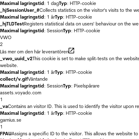
Maximal lagringstid
: 1 dag
Typ
: HTTP-cookie
_hjSessionUser_#
Collects statistics on the visitor's visits to t
Maximal lagringstid
: 1 år
Typ
: HTTP-cookie
_hjTLDTest
Registers statistical data on users' behaviour on the we
Maximal lagringstid
: Session
Typ
: HTTP-cookie
VWO
2
Läs mer om den här leverantören
_vwo_uuid_v2
This cookie is set to make split-tests on the websi
website.
Maximal lagringstid
: 1 år
Typ
: HTTP-cookie
collect/v.gif
Väntande
Maximal lagringstid
: Session
Typ
: Pixelspårare
assets.voyado.com
1
_va
Contains an visitor ID. This is used to identify the visitor upon 
Maximal lagringstid
: 1 år
Typ
: HTTP-cookie
garnius.se
1
FPAU
Assigns a specific ID to the visitor. This allows the website to