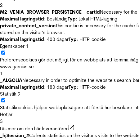
2
M2_VENIA_BROWSER_PERSISTENCE__cartId
Necessary for the 
Maximal lagringstid
: Beständig
Typ
: Lokal HTML-lagring
private_content_version
This cookie is necessary for the cache 
stored on the visitor’s browser.
Maximal lagringstid
: 400 dagar
Typ
: HTTP-cookie
Egenskaper
1
Preferenscookies gör det möjligt för en webbplats att komma ihåg i
www.garnius.se
1
_ALGOLIA
Necessary in order to optimize the website's search-bar
Maximal lagringstid
: 180 dagar
Typ
: HTTP-cookie
Statistik
9
Statistikcookies hjälper webbplatsägare att förstå hur besökare 
Hotjar
3
Läs mer om den här leverantören
_hjSession_#
Collects statistics on the visitor's visits to the we