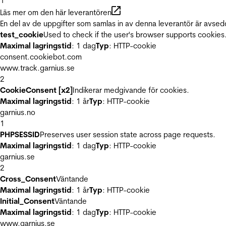
1
Läs mer om den här leverantören
En del av de uppgifter som samlas in av denna leverantör är avsed
test_cookie
Used to check if the user's browser supports cookies
Maximal lagringstid
: 1 dag
Typ
: HTTP-cookie
consent.cookiebot.com
www.track.garnius.se
2
CookieConsent [x2]
Indikerar medgivande för cookies.
Maximal lagringstid
: 1 år
Typ
: HTTP-cookie
garnius.no
1
PHPSESSID
Preserves user session state across page requests.
Maximal lagringstid
: 1 dag
Typ
: HTTP-cookie
garnius.se
2
Cross_Consent
Väntande
Maximal lagringstid
: 1 år
Typ
: HTTP-cookie
Initial_Consent
Väntande
Maximal lagringstid
: 1 dag
Typ
: HTTP-cookie
www.garnius.se