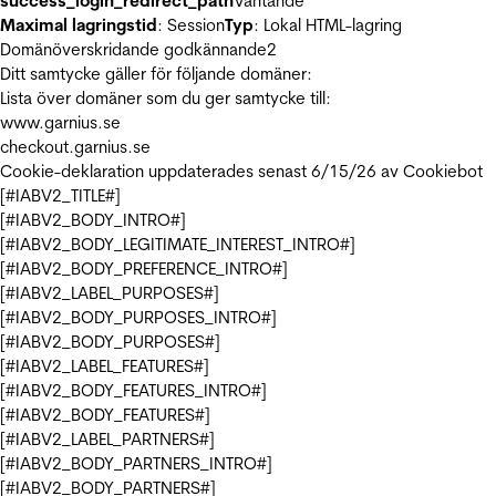
success_login_redirect_path
Väntande
Maximal lagringstid
: Session
Typ
: Lokal HTML-lagring
Domänöverskridande godkännande
2
Ditt samtycke gäller för följande domäner:
Lista över domäner som du ger samtycke till:
www.garnius.se
checkout.garnius.se
Cookie-deklaration uppdaterades senast 6/15/26 av
Cookiebot
[#IABV2_TITLE#]
[#IABV2_BODY_INTRO#]
[#IABV2_BODY_LEGITIMATE_INTEREST_INTRO#]
[#IABV2_BODY_PREFERENCE_INTRO#]
[#IABV2_LABEL_PURPOSES#]
[#IABV2_BODY_PURPOSES_INTRO#]
[#IABV2_BODY_PURPOSES#]
[#IABV2_LABEL_FEATURES#]
[#IABV2_BODY_FEATURES_INTRO#]
[#IABV2_BODY_FEATURES#]
[#IABV2_LABEL_PARTNERS#]
[#IABV2_BODY_PARTNERS_INTRO#]
[#IABV2_BODY_PARTNERS#]