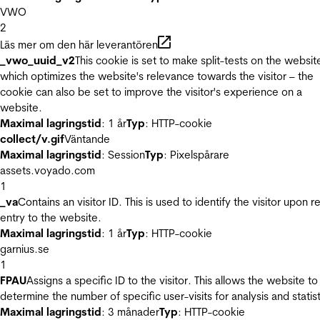
VWO
2
Läs mer om den här leverantören
_vwo_uuid_v2
This cookie is set to make split-tests on the websit
which optimizes the website's relevance towards the visitor – the
cookie can also be set to improve the visitor's experience on a
website.
Maximal lagringstid
: 1 år
Typ
: HTTP-cookie
collect/v.gif
Väntande
Maximal lagringstid
: Session
Typ
: Pixelspårare
assets.voyado.com
1
_va
Contains an visitor ID. This is used to identify the visitor upon r
entry to the website.
Maximal lagringstid
: 1 år
Typ
: HTTP-cookie
garnius.se
1
FPAU
Assigns a specific ID to the visitor. This allows the website to
determine the number of specific user-visits for analysis and statist
Maximal lagringstid
: 3 månader
Typ
: HTTP-cookie