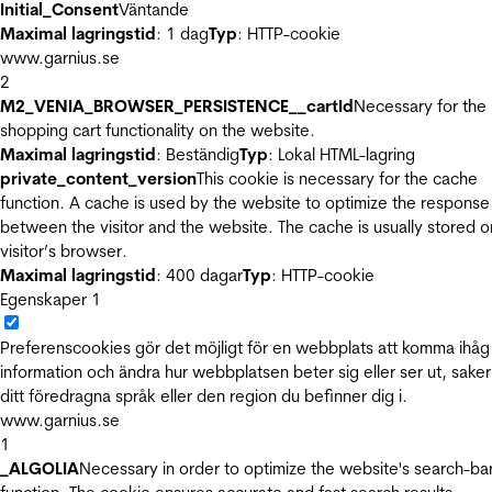
Initial_Consent
Väntande
Maximal lagringstid
: 1 dag
Typ
: HTTP-cookie
www.garnius.se
2
M2_VENIA_BROWSER_PERSISTENCE__cartId
Necessary for the
shopping cart functionality on the website.
Maximal lagringstid
: Beständig
Typ
: Lokal HTML-lagring
private_content_version
This cookie is necessary for the cache
function. A cache is used by the website to optimize the response
between the visitor and the website. The cache is usually stored o
visitor’s browser.
Maximal lagringstid
: 400 dagar
Typ
: HTTP-cookie
Egenskaper
1
Preferenscookies gör det möjligt för en webbplats att komma ihåg
information och ändra hur webbplatsen beter sig eller ser ut, sake
ditt föredragna språk eller den region du befinner dig i.
www.garnius.se
1
_ALGOLIA
Necessary in order to optimize the website's search-ba