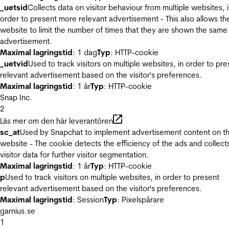
_uetsid
Collects data on visitor behaviour from multiple websites, 
order to present more relevant advertisement - This also allows th
website to limit the number of times that they are shown the same
advertisement.
Maximal lagringstid
: 1 dag
Typ
: HTTP-cookie
_uetvid
Used to track visitors on multiple websites, in order to pre
relevant advertisement based on the visitor's preferences.
Maximal lagringstid
: 1 år
Typ
: HTTP-cookie
Snap Inc.
2
Läs mer om den här leverantören
sc_at
Used by Snapchat to implement advertisement content on t
website - The cookie detects the efficiency of the ads and collect
visitor data for further visitor segmentation.
Maximal lagringstid
: 1 år
Typ
: HTTP-cookie
p
Used to track visitors on multiple websites, in order to present
relevant advertisement based on the visitor's preferences.
Maximal lagringstid
: Session
Typ
: Pixelspårare
garnius.se
1