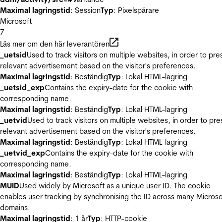
Maximal lagringstid
: Session
Typ
: Pixelspårare
Microsoft
7
Läs mer om den här leverantören
_uetsid
Used to track visitors on multiple websites, in order to pre
relevant advertisement based on the visitor's preferences.
Maximal lagringstid
: Beständig
Typ
: Lokal HTML-lagring
_uetsid_exp
Contains the expiry-date for the cookie with
corresponding name.
Maximal lagringstid
: Beständig
Typ
: Lokal HTML-lagring
_uetvid
Used to track visitors on multiple websites, in order to pre
relevant advertisement based on the visitor's preferences.
Maximal lagringstid
: Beständig
Typ
: Lokal HTML-lagring
_uetvid_exp
Contains the expiry-date for the cookie with
corresponding name.
Maximal lagringstid
: Beständig
Typ
: Lokal HTML-lagring
MUID
Used widely by Microsoft as a unique user ID. The cookie
enables user tracking by synchronising the ID across many Microso
domains.
Maximal lagringstid
: 1 år
Typ
: HTTP-cookie