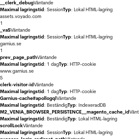
__clerk_debug
Väntande
Maximal lagringstid
: Session
Typ
: Lokal HTML-lagring
assets.voyado.com
1
_vaS
Väntande
Maximal lagringstid
: Session
Typ
: Lokal HTML-lagring
garnius.se
1
prev_page_path
Väntande
Maximal lagringstid
: 1 dag
Typ
: HTTP-cookie
www.garnius.se
5
clerk-visitor-id
Väntande
Maximal lagringstid
: 1 dag
Typ
: HTTP-cookie
Garnius-cache#apollogql
Väntande
Maximal lagringstid
: Beständig
Typ
: IndexeradDB
M2_VENIA_BROWSER_PERSISTENCE__magento_cache_id
Vän
Maximal lagringstid
: Beständig
Typ
: Lokal HTML-lagring
scrollLock
Väntande
Maximal lagringstid
: Session
Typ
: Lokal HTML-lagring