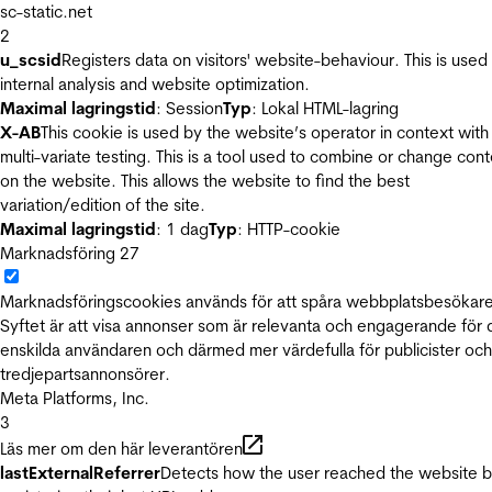
sc-static.net
2
u_scsid
Registers data on visitors' website-behaviour. This is used 
internal analysis and website optimization.
Maximal lagringstid
: Session
Typ
: Lokal HTML-lagring
X-AB
This cookie is used by the website’s operator in context with
multi-variate testing. This is a tool used to combine or change con
on the website. This allows the website to find the best
variation/edition of the site.
Maximal lagringstid
: 1 dag
Typ
: HTTP-cookie
Marknadsföring
27
Marknadsföringscookies används för att spåra webbplatsbesökare
Syftet är att visa annonser som är relevanta och engagerande för
enskilda användaren och därmed mer värdefulla för publicister och
tredjepartsannonsörer.
Meta Platforms, Inc.
3
Läs mer om den här leverantören
lastExternalReferrer
Detects how the user reached the website 