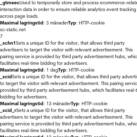
_gtmeec
Used to temporarily store and process ecommerce-relat
interaction data in order to ensure reliable analytics event tracking
across page loads.
Maximal lagringstid
: 3 månader
Typ
: HTTP-cookie
sc-static.net
7
_schn1
Sets a unique ID for the visitor, that allows third party
advertisers to target the visitor with relevant advertisement. This
pairing service is provided by third party advertisement hubs, whi
facilitates real-time bidding for advertisers.
Maximal lagringstid
: 1 dag
Typ
: HTTP-cookie
_scid
Sets a unique ID for the visitor, that allows third party advert
to target the visitor with relevant advertisement. This pairing servic
provided by third party advertisement hubs, which facilitates real-
bidding for advertisers.
Maximal lagringstid
: 13 månader
Typ
: HTTP-cookie
_scid_r
Sets a unique ID for the visitor, that allows third party
advertisers to target the visitor with relevant advertisement. This
pairing service is provided by third party advertisement hubs, whi
facilitates real-time bidding for advertisers.