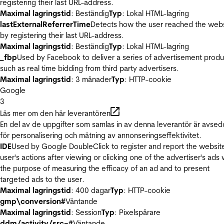
registering their last URL-address.
Maximal lagringstid
: Beständig
Typ
: Lokal HTML-lagring
lastExternalReferrerTime
Detects how the user reached the web
by registering their last URL-address.
Maximal lagringstid
: Beständig
Typ
: Lokal HTML-lagring
_fbp
Used by Facebook to deliver a series of advertisement produ
such as real time bidding from third party advertisers.
Maximal lagringstid
: 3 månader
Typ
: HTTP-cookie
Google
3
Läs mer om den här leverantören
En del av de uppgifter som samlas in av denna leverantör är avse
för personalisering och mätning av annonseringseffektivitet.
IDE
Used by Google DoubleClick to register and report the websit
user's actions after viewing or clicking one of the advertiser's ads 
the purpose of measuring the efficacy of an ad and to present
targeted ads to the user.
Maximal lagringstid
: 400 dagar
Typ
: HTTP-cookie
gmp\conversion#
Väntande
Maximal lagringstid
: Session
Typ
: Pixelspårare
ddm/activity/src=#
Väntande