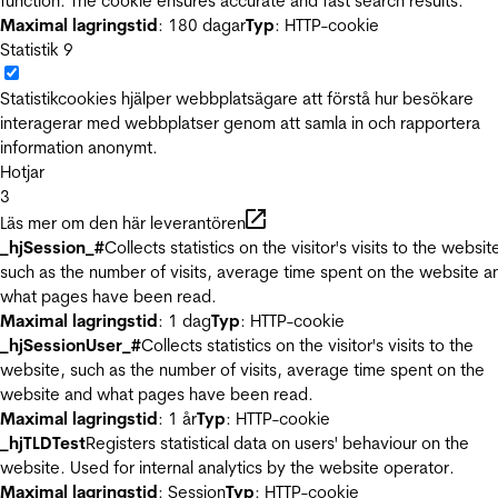
function. The cookie ensures accurate and fast search results.
Maximal lagringstid
: 180 dagar
Typ
: HTTP-cookie
Statistik
9
Statistikcookies hjälper webbplatsägare att förstå hur besökare
interagerar med webbplatser genom att samla in och rapportera
information anonymt.
Hotjar
3
Läs mer om den här leverantören
_hjSession_#
Collects statistics on the visitor's visits to the websit
such as the number of visits, average time spent on the website a
what pages have been read.
Maximal lagringstid
: 1 dag
Typ
: HTTP-cookie
_hjSessionUser_#
Collects statistics on the visitor's visits to the
website, such as the number of visits, average time spent on the
website and what pages have been read.
Maximal lagringstid
: 1 år
Typ
: HTTP-cookie
_hjTLDTest
Registers statistical data on users' behaviour on the
website. Used for internal analytics by the website operator.
Maximal lagringstid
: Session
Typ
: HTTP-cookie