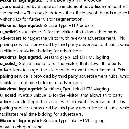
Maximal lagringstid
: 13 månader
Typ
: HTTP-cookie
_screload
Used by Snapchat to implement advertisement content
the website - The cookie detects the efficiency of the ads and col
visitor data for further visitor segmentation.
Maximal lagringstid
: Session
Typ
: HTTP-cookie
u_sclid
Sets a unique ID for the visitor, that allows third party
advertisers to target the visitor with relevant advertisement. This
pairing service is provided by third party advertisement hubs, whi
facilitates real-time bidding for advertisers.
Maximal lagringstid
: Beständig
Typ
: Lokal HTML-lagring
u_sclid_r
Sets a unique ID for the visitor, that allows third party
advertisers to target the visitor with relevant advertisement. This
pairing service is provided by third party advertisement hubs, whi
facilitates real-time bidding for advertisers.
Maximal lagringstid
: Beständig
Typ
: Lokal HTML-lagring
u_scsid_r
Sets a unique ID for the visitor, that allows third party
advertisers to target the visitor with relevant advertisement. This
pairing service is provided by third party advertisement hubs, whi
facilitates real-time bidding for advertisers.
Maximal lagringstid
: Session
Typ
: Lokal HTML-lagring
www.track.garnius.se