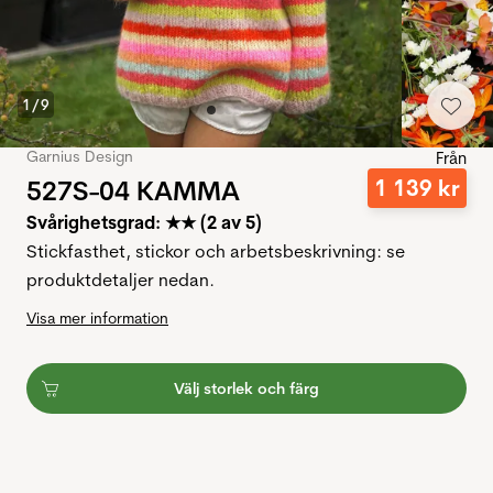
1
/
9
Garnius Design
Från
527S-04 KAMMA
1
139
kr
Svårighetsgrad: ★★ (2 av 5)
Stickfasthet, stickor och arbetsbeskrivning: se
produktdetaljer nedan.
Visa mer information
Välj storlek och färg