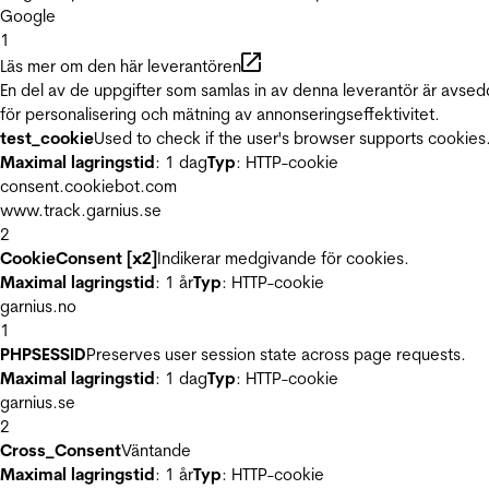
Google
1
Läs mer om den här leverantören
En del av de uppgifter som samlas in av denna leverantör är avse
för personalisering och mätning av annonseringseffektivitet.
test_cookie
Used to check if the user's browser supports cookies
Maximal lagringstid
: 1 dag
Typ
: HTTP-cookie
consent.cookiebot.com
www.track.garnius.se
2
CookieConsent [x2]
Indikerar medgivande för cookies.
Maximal lagringstid
: 1 år
Typ
: HTTP-cookie
garnius.no
1
PHPSESSID
Preserves user session state across page requests.
Maximal lagringstid
: 1 dag
Typ
: HTTP-cookie
garnius.se
2
Cross_Consent
Väntande
Maximal lagringstid
: 1 år
Typ
: HTTP-cookie