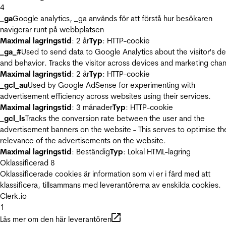
4
_ga
Google analytics, _ga används för att förstå hur besökaren
navigerar runt på webbplatsen
Maximal lagringstid
: 2 år
Typ
: HTTP-cookie
_ga_#
Used to send data to Google Analytics about the visitor's d
and behavior. Tracks the visitor across devices and marketing chan
Maximal lagringstid
: 2 år
Typ
: HTTP-cookie
_gcl_au
Used by Google AdSense for experimenting with
advertisement efficiency across websites using their services.
Maximal lagringstid
: 3 månader
Typ
: HTTP-cookie
_gcl_ls
Tracks the conversion rate between the user and the
advertisement banners on the website - This serves to optimise th
relevance of the advertisements on the website.
Maximal lagringstid
: Beständig
Typ
: Lokal HTML-lagring
Oklassificerad
8
Oklassificerade cookies är information som vi er i färd med att
klassificera, tillsammans med leverantörerna av enskilda cookies.
Clerk.io
1
Läs mer om den här leverantören