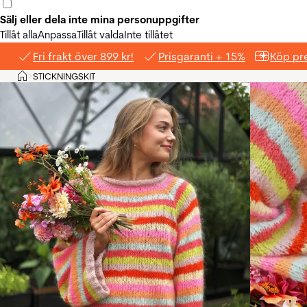
Sälj eller dela inte mina personuppgifter
Tillåt alla
Anpassa
Tillåt valda
Inte tillåtet
Fri frakt över 899 kr!
Prisgaranti + 15%
Köp pre
Hem
STICKNINGSKIT
>