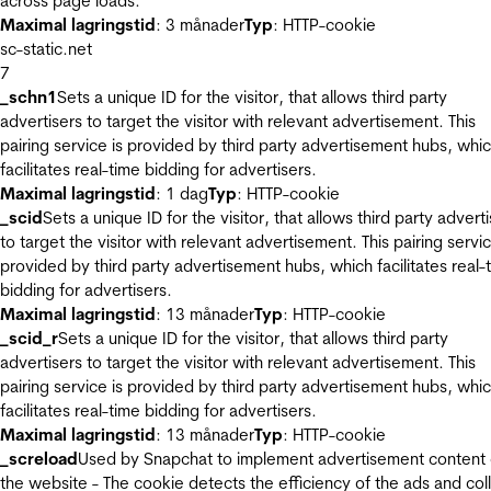
across page loads.
Maximal lagringstid
: 3 månader
Typ
: HTTP-cookie
sc-static.net
7
_schn1
Sets a unique ID for the visitor, that allows third party
advertisers to target the visitor with relevant advertisement. This
pairing service is provided by third party advertisement hubs, whi
facilitates real-time bidding for advertisers.
Maximal lagringstid
: 1 dag
Typ
: HTTP-cookie
_scid
Sets a unique ID for the visitor, that allows third party advert
to target the visitor with relevant advertisement. This pairing servic
provided by third party advertisement hubs, which facilitates real-
bidding for advertisers.
Maximal lagringstid
: 13 månader
Typ
: HTTP-cookie
_scid_r
Sets a unique ID for the visitor, that allows third party
advertisers to target the visitor with relevant advertisement. This
pairing service is provided by third party advertisement hubs, whi
facilitates real-time bidding for advertisers.
Maximal lagringstid
: 13 månader
Typ
: HTTP-cookie
_screload
Used by Snapchat to implement advertisement content
the website - The cookie detects the efficiency of the ads and col