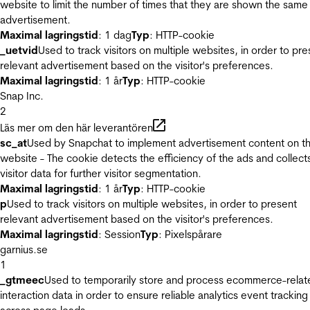
website to limit the number of times that they are shown the same
advertisement.
Maximal lagringstid
: 1 dag
Typ
: HTTP-cookie
_uetvid
Used to track visitors on multiple websites, in order to pre
relevant advertisement based on the visitor's preferences.
Maximal lagringstid
: 1 år
Typ
: HTTP-cookie
Snap Inc.
2
Läs mer om den här leverantören
sc_at
Used by Snapchat to implement advertisement content on t
website - The cookie detects the efficiency of the ads and collect
visitor data for further visitor segmentation.
Maximal lagringstid
: 1 år
Typ
: HTTP-cookie
p
Used to track visitors on multiple websites, in order to present
relevant advertisement based on the visitor's preferences.
Maximal lagringstid
: Session
Typ
: Pixelspårare
garnius.se
1
_gtmeec
Used to temporarily store and process ecommerce-relat
interaction data in order to ensure reliable analytics event tracking