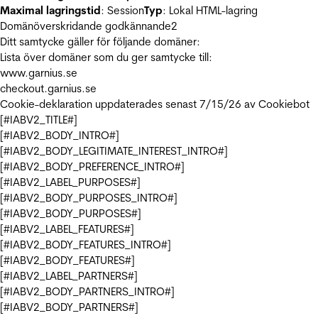
Maximal lagringstid
: Session
Typ
: Lokal HTML-lagring
Domänöverskridande godkännande
2
Ditt samtycke gäller för följande domäner:
Lista över domäner som du ger samtycke till:
www.garnius.se
checkout.garnius.se
Cookie-deklaration uppdaterades senast 7/15/26 av
Cookiebot
[#IABV2_TITLE#]
[#IABV2_BODY_INTRO#]
[#IABV2_BODY_LEGITIMATE_INTEREST_INTRO#]
[#IABV2_BODY_PREFERENCE_INTRO#]
[#IABV2_LABEL_PURPOSES#]
[#IABV2_BODY_PURPOSES_INTRO#]
[#IABV2_BODY_PURPOSES#]
[#IABV2_LABEL_FEATURES#]
[#IABV2_BODY_FEATURES_INTRO#]
[#IABV2_BODY_FEATURES#]
[#IABV2_LABEL_PARTNERS#]
[#IABV2_BODY_PARTNERS_INTRO#]
[#IABV2_BODY_PARTNERS#]