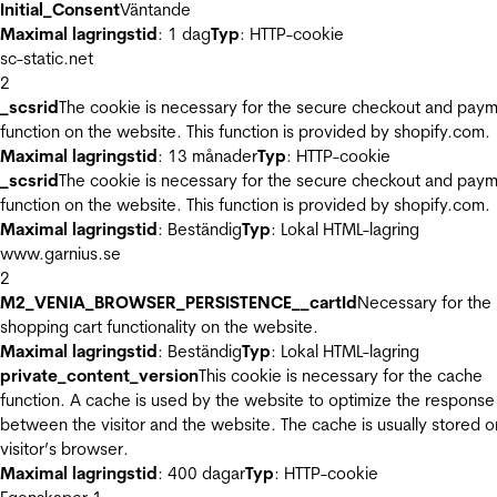
Initial_Consent
Väntande
Maximal lagringstid
: 1 dag
Typ
: HTTP-cookie
sc-static.net
2
_scsrid
The cookie is necessary for the secure checkout and pay
function on the website. This function is provided by shopify.com.
Maximal lagringstid
: 13 månader
Typ
: HTTP-cookie
_scsrid
The cookie is necessary for the secure checkout and pay
function on the website. This function is provided by shopify.com.
Maximal lagringstid
: Beständig
Typ
: Lokal HTML-lagring
www.garnius.se
2
M2_VENIA_BROWSER_PERSISTENCE__cartId
Necessary for the
shopping cart functionality on the website.
Maximal lagringstid
: Beständig
Typ
: Lokal HTML-lagring
private_content_version
This cookie is necessary for the cache
function. A cache is used by the website to optimize the response
between the visitor and the website. The cache is usually stored o
visitor’s browser.
Maximal lagringstid
: 400 dagar
Typ
: HTTP-cookie