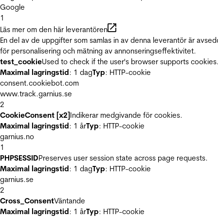
Google
1
Läs mer om den här leverantören
En del av de uppgifter som samlas in av denna leverantör är avse
för personalisering och mätning av annonseringseffektivitet.
test_cookie
Used to check if the user's browser supports cookies
Maximal lagringstid
: 1 dag
Typ
: HTTP-cookie
consent.cookiebot.com
www.track.garnius.se
2
CookieConsent [x2]
Indikerar medgivande för cookies.
Maximal lagringstid
: 1 år
Typ
: HTTP-cookie
garnius.no
1
PHPSESSID
Preserves user session state across page requests.
Maximal lagringstid
: 1 dag
Typ
: HTTP-cookie
garnius.se
2
Cross_Consent
Väntande
Maximal lagringstid
: 1 år
Typ
: HTTP-cookie