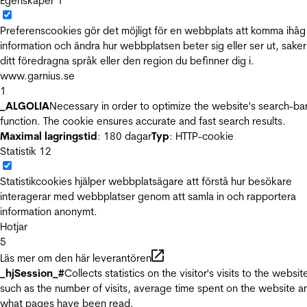
Egenskaper
1
Preferenscookies gör det möjligt för en webbplats att komma ihåg
information och ändra hur webbplatsen beter sig eller ser ut, sake
ditt föredragna språk eller den region du befinner dig i.
www.garnius.se
1
_ALGOLIA
Necessary in order to optimize the website's search-ba
function. The cookie ensures accurate and fast search results.
Maximal lagringstid
: 180 dagar
Typ
: HTTP-cookie
Statistik
12
Statistikcookies hjälper webbplatsägare att förstå hur besökare
interagerar med webbplatser genom att samla in och rapportera
information anonymt.
Hotjar
5
Läs mer om den här leverantören
_hjSession_#
Collects statistics on the visitor's visits to the websit
such as the number of visits, average time spent on the website a
what pages have been read.