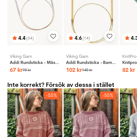
4.4
4.6
4.
(34)
(14)
Betyg:
utav 5 stjärnor
Betyg:
utav 5 stjärnor
Bety
utav 
Viking Garn
Viking Garn
KnitPro
Addi Rundsticka - Mässing
Addi Rundsticka - Bambus
67
kr
102
kr
82
kr
95
kr
145
kr
Inte korrekt? Försök av dessa i stället
-55%
-55%