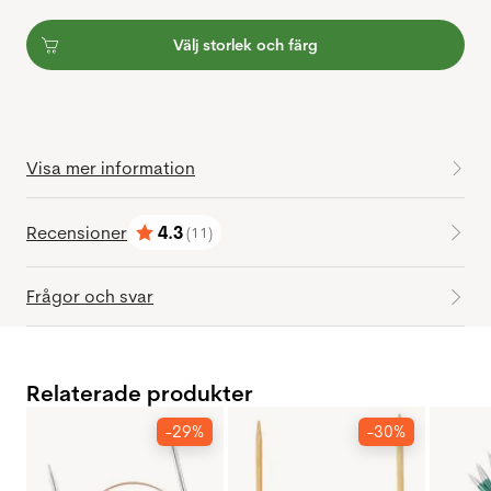
Välj storlek och färg
Visa mer information
Recensioner
4.3
(11)
Betyg:
utav 5 stjärnor
Frågor och svar
Relaterade produkter
-29%
-30%