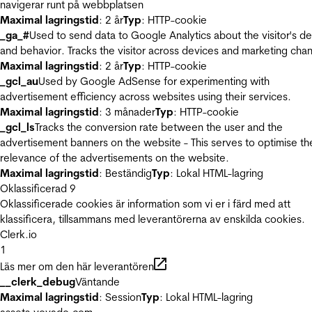
navigerar runt på webbplatsen
Maximal lagringstid
: 2 år
Typ
: HTTP-cookie
_ga_#
Used to send data to Google Analytics about the visitor's d
and behavior. Tracks the visitor across devices and marketing chan
Maximal lagringstid
: 2 år
Typ
: HTTP-cookie
_gcl_au
Used by Google AdSense for experimenting with
advertisement efficiency across websites using their services.
Maximal lagringstid
: 3 månader
Typ
: HTTP-cookie
_gcl_ls
Tracks the conversion rate between the user and the
advertisement banners on the website - This serves to optimise th
relevance of the advertisements on the website.
Maximal lagringstid
: Beständig
Typ
: Lokal HTML-lagring
Oklassificerad
9
Oklassificerade cookies är information som vi er i färd med att
klassificera, tillsammans med leverantörerna av enskilda cookies.
Clerk.io
1
Läs mer om den här leverantören
__clerk_debug
Väntande
Maximal lagringstid
: Session
Typ
: Lokal HTML-lagring