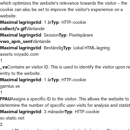
which optimizes the website's relevance towards the visitor – the
cookie can also be set to improve the visitor's experience on a
website.
Maximal lagringstid
: 1 år
Typ
: HTTP-cookie
collect/v.gif
Väntande
Maximal lagringstid
: Session
Typ
: Pixelspårare
vwo_apm_sent
Väntande
Maximal lagringstid
: Beständig
Typ
: Lokal HTML-lagring
assets.voyado.com
1
_va
Contains an visitor ID. This is used to identify the visitor upon r
entry to the website.
Maximal lagringstid
: 1 år
Typ
: HTTP-cookie
garnius.se
1
FPAU
Assigns a specific ID to the visitor. This allows the website to
determine the number of specific user-visits for analysis and statist
Maximal lagringstid
: 3 månader
Typ
: HTTP-cookie
sc-static.net
2