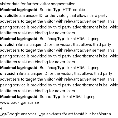
visitor data for further visitor segmentation.
Maximal lagringstid
: Session
Typ
: HTTP-cookie
u_sclid
Sets a unique ID for the visitor, that allows third party
advertisers to target the visitor with relevant advertisement. This
pairing service is provided by third party advertisement hubs, whi
facilitates real-time bidding for advertisers.
Maximal lagringstid
: Beständig
Typ
: Lokal HTML-lagring
u_sclid_r
Sets a unique ID for the visitor, that allows third party
advertisers to target the visitor with relevant advertisement. This
pairing service is provided by third party advertisement hubs, whi
facilitates real-time bidding for advertisers.
Maximal lagringstid
: Beständig
Typ
: Lokal HTML-lagring
u_scsid_r
Sets a unique ID for the visitor, that allows third party
advertisers to target the visitor with relevant advertisement. This
pairing service is provided by third party advertisement hubs, whi
facilitates real-time bidding for advertisers.
Maximal lagringstid
: Session
Typ
: Lokal HTML-lagring
www.track.garnius.se
4
_ga
Google analytics, _ga används för att förstå hur besökaren