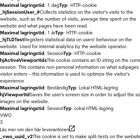
Maximal lagringstid
: 1 dag
Typ
: HTTP-cookie
_hjSessionUser_#
Collects statistics on the visitor's visits to the
website, such as the number of visits, average time spent on the
website and what pages have been read.
Maximal lagringstid
: 1 år
Typ
: HTTP-cookie
_hjTLDTest
Registers statistical data on users' behaviour on the
website. Used for internal analytics by the website operator.
Maximal lagringstid
: Session
Typ
: HTTP-cookie
hjActiveViewportIds
This cookie contains an ID string on the curr
session. This contains non-personal information on what subpages
visitor enters – this information is used to optimize the visitor's
experience.
Maximal lagringstid
: Beständig
Typ
: Lokal HTML-lagring
hjViewportId
Saves the user's screen size in order to adjust the si
images on the website.
Maximal lagringstid
: Session
Typ
: Lokal HTML-lagring
VWO
3
Läs mer om den här leverantören
_vwo_uuid_v2
This cookie is set to make split-tests on the websit