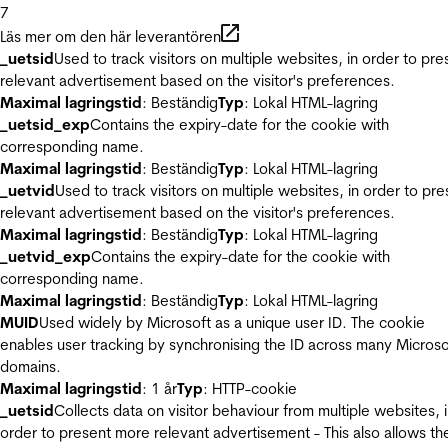
7
Läs mer om den här leverantören
_uetsid
Used to track visitors on multiple websites, in order to pre
relevant advertisement based on the visitor's preferences.
Maximal lagringstid
: Beständig
Typ
: Lokal HTML-lagring
_uetsid_exp
Contains the expiry-date for the cookie with
corresponding name.
Maximal lagringstid
: Beständig
Typ
: Lokal HTML-lagring
_uetvid
Used to track visitors on multiple websites, in order to pre
relevant advertisement based on the visitor's preferences.
Maximal lagringstid
: Beständig
Typ
: Lokal HTML-lagring
_uetvid_exp
Contains the expiry-date for the cookie with
corresponding name.
Maximal lagringstid
: Beständig
Typ
: Lokal HTML-lagring
MUID
Used widely by Microsoft as a unique user ID. The cookie
enables user tracking by synchronising the ID across many Microso
domains.
Maximal lagringstid
: 1 år
Typ
: HTTP-cookie
_uetsid
Collects data on visitor behaviour from multiple websites, 
order to present more relevant advertisement - This also allows th