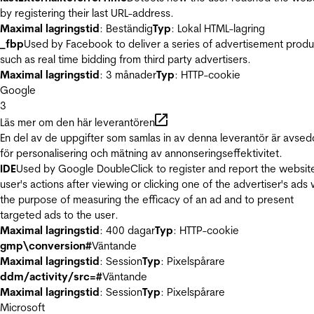
by registering their last URL-address.
Maximal lagringstid
: Beständig
Typ
: Lokal HTML-lagring
_fbp
Used by Facebook to deliver a series of advertisement produ
such as real time bidding from third party advertisers.
Maximal lagringstid
: 3 månader
Typ
: HTTP-cookie
Google
3
Läs mer om den här leverantören
En del av de uppgifter som samlas in av denna leverantör är avse
för personalisering och mätning av annonseringseffektivitet.
IDE
Used by Google DoubleClick to register and report the websit
user's actions after viewing or clicking one of the advertiser's ads 
the purpose of measuring the efficacy of an ad and to present
targeted ads to the user.
Maximal lagringstid
: 400 dagar
Typ
: HTTP-cookie
gmp\conversion#
Väntande
Maximal lagringstid
: Session
Typ
: Pixelspårare
ddm/activity/src=#
Väntande
Maximal lagringstid
: Session
Typ
: Pixelspårare
Microsoft