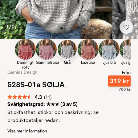
1
/
7
Dammigt
Gammelrosa
Grå
Laxrosa
Ljus blå
Ljus gråbl
rött
Garnius Design
Från
319
kr
528S-01a SØLJA
709
kr
Snittbetyg:
4.3
(
röster:
11
)
Svårighetsgrad: ★★★ (3 av 5)
Stickfasthet, stickor och beskrivning: se
produktdetaljer nedan.
Visa mer information