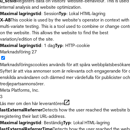
u_scsid
Registers data on visitors' website-behaviour. This is used 
internal analysis and website optimization.
Maximal lagringstid
: Session
Typ
: Lokal HTML-lagring
X-AB
This cookie is used by the website’s operator in context with
multi-variate testing. This is a tool used to combine or change con
on the website. This allows the website to find the best
variation/edition of the site.
Maximal lagringstid
: 1 dag
Typ
: HTTP-cookie
Marknadsföring
27
Marknadsföringscookies används för att spåra webbplatsbesökare
Syftet är att visa annonser som är relevanta och engagerande för
enskilda användaren och därmed mer värdefulla för publicister och
tredjepartsannonsörer.
Meta Platforms, Inc.
3
Läs mer om den här leverantören
lastExternalReferrer
Detects how the user reached the website 
registering their last URL-address.
Maximal lagringstid
: Beständig
Typ
: Lokal HTML-lagring
lastExternalReferrerTime
Detects how the user reached the web