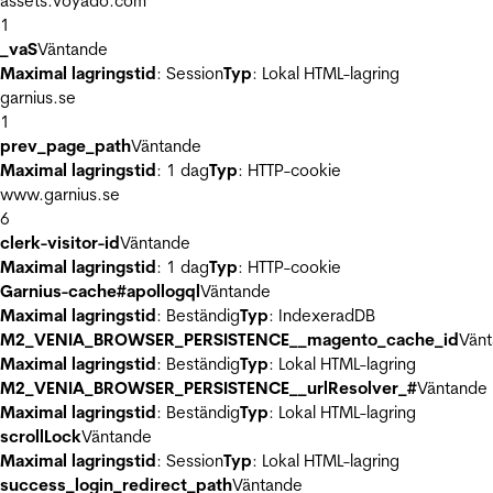
assets.voyado.com
1
_vaS
Väntande
Maximal lagringstid
: Session
Typ
: Lokal HTML-lagring
garnius.se
1
prev_page_path
Väntande
Maximal lagringstid
: 1 dag
Typ
: HTTP-cookie
www.garnius.se
6
clerk-visitor-id
Väntande
Maximal lagringstid
: 1 dag
Typ
: HTTP-cookie
Garnius-cache#apollogql
Väntande
Maximal lagringstid
: Beständig
Typ
: IndexeradDB
M2_VENIA_BROWSER_PERSISTENCE__magento_cache_id
Vän
Maximal lagringstid
: Beständig
Typ
: Lokal HTML-lagring
M2_VENIA_BROWSER_PERSISTENCE__urlResolver_#
Väntande
Maximal lagringstid
: Beständig
Typ
: Lokal HTML-lagring
scrollLock
Väntande
Maximal lagringstid
: Session
Typ
: Lokal HTML-lagring
success_login_redirect_path
Väntande