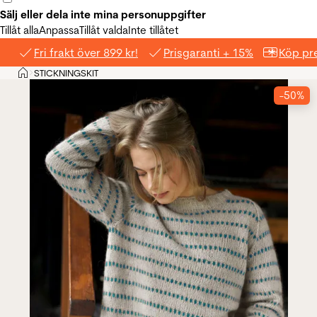
Sälj eller dela inte mina personuppgifter
Tillåt alla
Anpassa
Tillåt valda
Inte tillåtet
Fri frakt över 899 kr!
Prisgaranti + 15%
Köp pre
Hem
STICKNINGSKIT
>
-50%