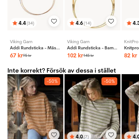
4.4
4.6
4.
(34)
(14)
Betyg:
utav 5 stjärnor
Betyg:
utav 5 stjärnor
Bety
utav 
Viking Garn
Viking Garn
KnitPro
Addi Rundsticka - Mässing
Addi Rundsticka - Bambus
67
kr
102
kr
82
kr
95
kr
145
kr
Inte korrekt? Försök av dessa i stället
-50%
-50%
4.0
4.
(7)