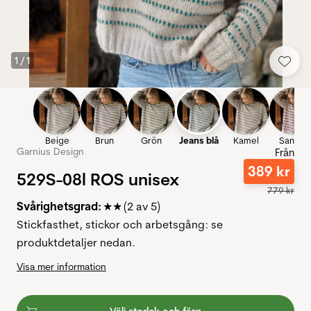
1
/
1
Beige
Brun
Grön
Jeans blå
Kamel
Sandig
Garnius Design
Från
389
kr
529S-08l ROS unisex
779
kr
Svårighetsgrad:
★★ (2 av 5)
Stickfasthet, stickor och arbetsgång: se
produktdetaljer nedan.
Visa mer information