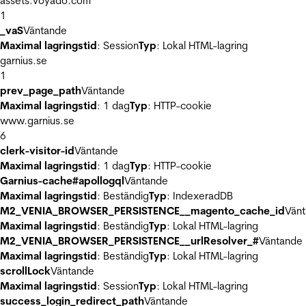
assets.voyado.com
1
_vaS
Väntande
Maximal lagringstid
: Session
Typ
: Lokal HTML-lagring
garnius.se
1
prev_page_path
Väntande
Maximal lagringstid
: 1 dag
Typ
: HTTP-cookie
www.garnius.se
6
clerk-visitor-id
Väntande
Maximal lagringstid
: 1 dag
Typ
: HTTP-cookie
Garnius-cache#apollogql
Väntande
Maximal lagringstid
: Beständig
Typ
: IndexeradDB
M2_VENIA_BROWSER_PERSISTENCE__magento_cache_id
Vän
Maximal lagringstid
: Beständig
Typ
: Lokal HTML-lagring
M2_VENIA_BROWSER_PERSISTENCE__urlResolver_#
Väntande
Maximal lagringstid
: Beständig
Typ
: Lokal HTML-lagring
scrollLock
Väntande
Maximal lagringstid
: Session
Typ
: Lokal HTML-lagring
success_login_redirect_path
Väntande