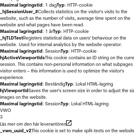
Maximal lagringstid
: 1 dag
Typ
: HTTP-cookie
_hjSessionUser_#
Collects statistics on the visitor's visits to the
website, such as the number of visits, average time spent on the
website and what pages have been read.
Maximal lagringstid
: 1 år
Typ
: HTTP-cookie
_hjTLDTest
Registers statistical data on users' behaviour on the
website. Used for internal analytics by the website operator.
Maximal lagringstid
: Session
Typ
: HTTP-cookie
hjActiveViewportIds
This cookie contains an ID string on the curr
session. This contains non-personal information on what subpages
visitor enters – this information is used to optimize the visitor's
experience.
Maximal lagringstid
: Beständig
Typ
: Lokal HTML-lagring
hjViewportId
Saves the user's screen size in order to adjust the si
images on the website.
Maximal lagringstid
: Session
Typ
: Lokal HTML-lagring
VWO
3
Läs mer om den här leverantören
_vwo_uuid_v2
This cookie is set to make split-tests on the websit