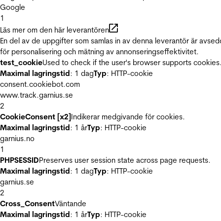
Google
1
Läs mer om den här leverantören
En del av de uppgifter som samlas in av denna leverantör är avse
för personalisering och mätning av annonseringseffektivitet.
test_cookie
Used to check if the user's browser supports cookies
Maximal lagringstid
: 1 dag
Typ
: HTTP-cookie
consent.cookiebot.com
www.track.garnius.se
2
CookieConsent [x2]
Indikerar medgivande för cookies.
Maximal lagringstid
: 1 år
Typ
: HTTP-cookie
garnius.no
1
PHPSESSID
Preserves user session state across page requests.
Maximal lagringstid
: 1 dag
Typ
: HTTP-cookie
garnius.se
2
Cross_Consent
Väntande
Maximal lagringstid
: 1 år
Typ
: HTTP-cookie