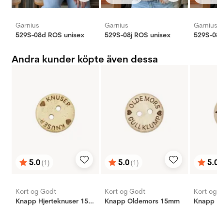
Betyg:
utav 5 stjärnor
Bety
utav 
Garnius
Garnius
Garniu
529S-08d ROS unisex
529S-08j ROS unisex
529S-0
Andra kunder köpte även dessa
5.0
5.0
5.
(1)
(1)
Betyg:
utav 5 stjärnor
Betyg:
utav 5 stjärnor
Bety
utav 
Kort og Godt
Kort og Godt
Kort o
Knapp Hjerteknuser 15mm
Knapp Oldemors 15mm
Knapp 