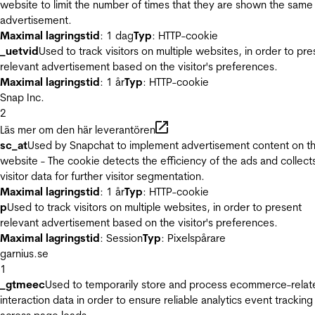
website to limit the number of times that they are shown the same
advertisement.
Maximal lagringstid
: 1 dag
Typ
: HTTP-cookie
_uetvid
Used to track visitors on multiple websites, in order to pre
relevant advertisement based on the visitor's preferences.
Maximal lagringstid
: 1 år
Typ
: HTTP-cookie
Snap Inc.
2
Läs mer om den här leverantören
sc_at
Used by Snapchat to implement advertisement content on t
website - The cookie detects the efficiency of the ads and collect
visitor data for further visitor segmentation.
Maximal lagringstid
: 1 år
Typ
: HTTP-cookie
p
Used to track visitors on multiple websites, in order to present
relevant advertisement based on the visitor's preferences.
Maximal lagringstid
: Session
Typ
: Pixelspårare
garnius.se
1
_gtmeec
Used to temporarily store and process ecommerce-relat
interaction data in order to ensure reliable analytics event tracking