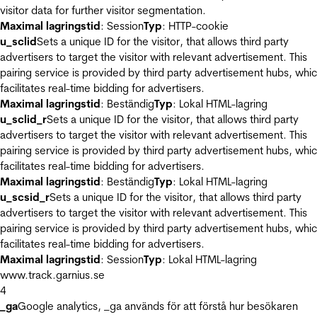
visitor data for further visitor segmentation.
Maximal lagringstid
: Session
Typ
: HTTP-cookie
u_sclid
Sets a unique ID for the visitor, that allows third party
advertisers to target the visitor with relevant advertisement. This
pairing service is provided by third party advertisement hubs, whi
facilitates real-time bidding for advertisers.
Maximal lagringstid
: Beständig
Typ
: Lokal HTML-lagring
u_sclid_r
Sets a unique ID for the visitor, that allows third party
advertisers to target the visitor with relevant advertisement. This
pairing service is provided by third party advertisement hubs, whi
facilitates real-time bidding for advertisers.
Maximal lagringstid
: Beständig
Typ
: Lokal HTML-lagring
u_scsid_r
Sets a unique ID for the visitor, that allows third party
advertisers to target the visitor with relevant advertisement. This
pairing service is provided by third party advertisement hubs, whi
facilitates real-time bidding for advertisers.
Maximal lagringstid
: Session
Typ
: Lokal HTML-lagring
www.track.garnius.se
4
_ga
Google analytics, _ga används för att förstå hur besökaren