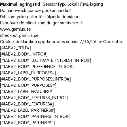
Maximal lagringstid
: Session
Typ
: Lokal HTML-lagring
Domänöverskridande godkännande
2
Ditt samtycke gäller för följande domäner:
Lista över domäner som du ger samtycke till:
www.garnius.se
checkout.garnius.se
Cookie-deklaration uppdaterades senast 7/15/26 av
Cookiebot
[#IABV2_TITLE#]
[#IABV2_BODY_INTRO#]
[#IABV2_BODY_LEGITIMATE_INTEREST_INTRO#]
[#IABV2_BODY_PREFERENCE_INTRO#]
[#IABV2_LABEL_PURPOSES#]
[#IABV2_BODY_PURPOSES_INTRO#]
[#IABV2_BODY_PURPOSES#]
[#IABV2_LABEL_FEATURES#]
[#IABV2_BODY_FEATURES_INTRO#]
[#IABV2_BODY_FEATURES#]
[#IABV2_LABEL_PARTNERS#]
[#IABV2_BODY_PARTNERS_INTRO#]
[#IABV2_BODY_PARTNERS#]