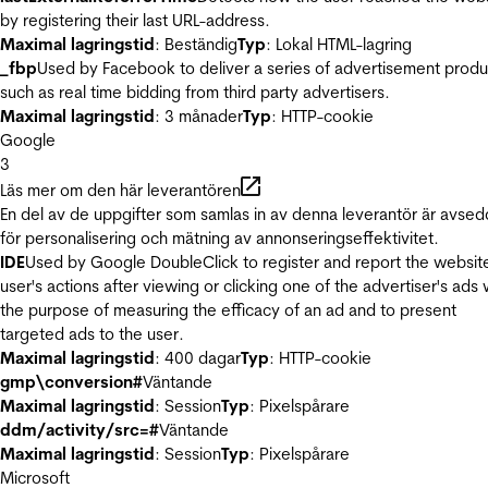
by registering their last URL-address.
Maximal lagringstid
: Beständig
Typ
: Lokal HTML-lagring
_fbp
Used by Facebook to deliver a series of advertisement produ
such as real time bidding from third party advertisers.
Maximal lagringstid
: 3 månader
Typ
: HTTP-cookie
Google
3
Läs mer om den här leverantören
En del av de uppgifter som samlas in av denna leverantör är avse
för personalisering och mätning av annonseringseffektivitet.
IDE
Used by Google DoubleClick to register and report the websit
user's actions after viewing or clicking one of the advertiser's ads 
the purpose of measuring the efficacy of an ad and to present
targeted ads to the user.
Maximal lagringstid
: 400 dagar
Typ
: HTTP-cookie
gmp\conversion#
Väntande
Maximal lagringstid
: Session
Typ
: Pixelspårare
ddm/activity/src=#
Väntande
Maximal lagringstid
: Session
Typ
: Pixelspårare
Microsoft