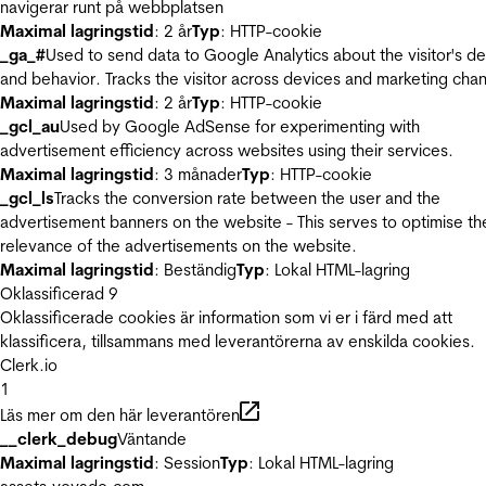
navigerar runt på webbplatsen
Maximal lagringstid
: 2 år
Typ
: HTTP-cookie
_ga_#
Used to send data to Google Analytics about the visitor's d
and behavior. Tracks the visitor across devices and marketing chan
Maximal lagringstid
: 2 år
Typ
: HTTP-cookie
_gcl_au
Used by Google AdSense for experimenting with
advertisement efficiency across websites using their services.
Maximal lagringstid
: 3 månader
Typ
: HTTP-cookie
_gcl_ls
Tracks the conversion rate between the user and the
advertisement banners on the website - This serves to optimise th
relevance of the advertisements on the website.
Maximal lagringstid
: Beständig
Typ
: Lokal HTML-lagring
Oklassificerad
9
Oklassificerade cookies är information som vi er i färd med att
klassificera, tillsammans med leverantörerna av enskilda cookies.
Clerk.io
1
Läs mer om den här leverantören
__clerk_debug
Väntande
Maximal lagringstid
: Session
Typ
: Lokal HTML-lagring