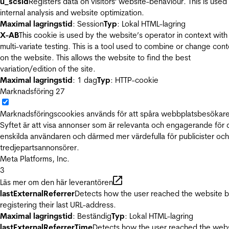
u_scsid
Registers data on visitors' website-behaviour. This is used 
internal analysis and website optimization.
Maximal lagringstid
: Session
Typ
: Lokal HTML-lagring
X-AB
This cookie is used by the website’s operator in context with
multi-variate testing. This is a tool used to combine or change con
on the website. This allows the website to find the best
variation/edition of the site.
Maximal lagringstid
: 1 dag
Typ
: HTTP-cookie
Marknadsföring
27
Marknadsföringscookies används för att spåra webbplatsbesökare
Syftet är att visa annonser som är relevanta och engagerande för
enskilda användaren och därmed mer värdefulla för publicister och
tredjepartsannonsörer.
Meta Platforms, Inc.
3
Läs mer om den här leverantören
lastExternalReferrer
Detects how the user reached the website 
registering their last URL-address.
Maximal lagringstid
: Beständig
Typ
: Lokal HTML-lagring
lastExternalReferrerTime
Detects how the user reached the web