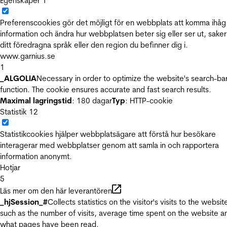
Egenskaper
1
Preferenscookies gör det möjligt för en webbplats att komma ihåg
information och ändra hur webbplatsen beter sig eller ser ut, sake
ditt föredragna språk eller den region du befinner dig i.
www.garnius.se
1
_ALGOLIA
Necessary in order to optimize the website's search-ba
function. The cookie ensures accurate and fast search results.
Maximal lagringstid
: 180 dagar
Typ
: HTTP-cookie
Statistik
12
Statistikcookies hjälper webbplatsägare att förstå hur besökare
interagerar med webbplatser genom att samla in och rapportera
information anonymt.
Hotjar
5
Läs mer om den här leverantören
_hjSession_#
Collects statistics on the visitor's visits to the websit
such as the number of visits, average time spent on the website a
what pages have been read.