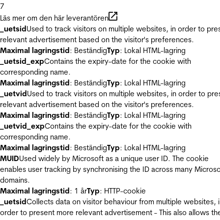
7
Läs mer om den här leverantören
_uetsid
Used to track visitors on multiple websites, in order to pre
relevant advertisement based on the visitor's preferences.
Maximal lagringstid
: Beständig
Typ
: Lokal HTML-lagring
_uetsid_exp
Contains the expiry-date for the cookie with
corresponding name.
Maximal lagringstid
: Beständig
Typ
: Lokal HTML-lagring
_uetvid
Used to track visitors on multiple websites, in order to pre
relevant advertisement based on the visitor's preferences.
Maximal lagringstid
: Beständig
Typ
: Lokal HTML-lagring
_uetvid_exp
Contains the expiry-date for the cookie with
corresponding name.
Maximal lagringstid
: Beständig
Typ
: Lokal HTML-lagring
MUID
Used widely by Microsoft as a unique user ID. The cookie
enables user tracking by synchronising the ID across many Microso
domains.
Maximal lagringstid
: 1 år
Typ
: HTTP-cookie
_uetsid
Collects data on visitor behaviour from multiple websites, 
order to present more relevant advertisement - This also allows th