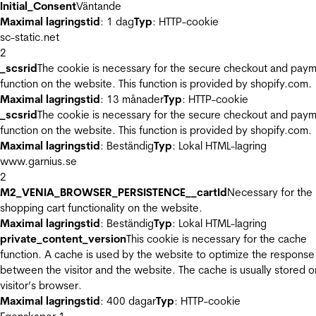
Initial_Consent
Väntande
Maximal lagringstid
: 1 dag
Typ
: HTTP-cookie
sc-static.net
2
_scsrid
The cookie is necessary for the secure checkout and pay
function on the website. This function is provided by shopify.com.
Maximal lagringstid
: 13 månader
Typ
: HTTP-cookie
_scsrid
The cookie is necessary for the secure checkout and pay
function on the website. This function is provided by shopify.com.
Maximal lagringstid
: Beständig
Typ
: Lokal HTML-lagring
www.garnius.se
2
M2_VENIA_BROWSER_PERSISTENCE__cartId
Necessary for the
shopping cart functionality on the website.
Maximal lagringstid
: Beständig
Typ
: Lokal HTML-lagring
private_content_version
This cookie is necessary for the cache
function. A cache is used by the website to optimize the response
between the visitor and the website. The cache is usually stored o
visitor’s browser.
Maximal lagringstid
: 400 dagar
Typ
: HTTP-cookie