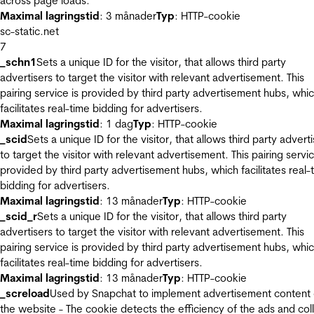
across page loads.
Maximal lagringstid
: 3 månader
Typ
: HTTP-cookie
sc-static.net
7
_schn1
Sets a unique ID for the visitor, that allows third party
advertisers to target the visitor with relevant advertisement. This
pairing service is provided by third party advertisement hubs, whi
facilitates real-time bidding for advertisers.
Maximal lagringstid
: 1 dag
Typ
: HTTP-cookie
_scid
Sets a unique ID for the visitor, that allows third party advert
to target the visitor with relevant advertisement. This pairing servic
provided by third party advertisement hubs, which facilitates real-
bidding for advertisers.
Maximal lagringstid
: 13 månader
Typ
: HTTP-cookie
_scid_r
Sets a unique ID for the visitor, that allows third party
advertisers to target the visitor with relevant advertisement. This
pairing service is provided by third party advertisement hubs, whi
facilitates real-time bidding for advertisers.
Maximal lagringstid
: 13 månader
Typ
: HTTP-cookie
_screload
Used by Snapchat to implement advertisement content
the website - The cookie detects the efficiency of the ads and col