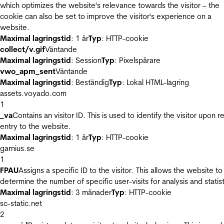
which optimizes the website's relevance towards the visitor – the
cookie can also be set to improve the visitor's experience on a
website.
Maximal lagringstid
: 1 år
Typ
: HTTP-cookie
collect/v.gif
Väntande
Maximal lagringstid
: Session
Typ
: Pixelspårare
vwo_apm_sent
Väntande
Maximal lagringstid
: Beständig
Typ
: Lokal HTML-lagring
assets.voyado.com
1
_va
Contains an visitor ID. This is used to identify the visitor upon r
entry to the website.
Maximal lagringstid
: 1 år
Typ
: HTTP-cookie
garnius.se
1
FPAU
Assigns a specific ID to the visitor. This allows the website to
determine the number of specific user-visits for analysis and statist
Maximal lagringstid
: 3 månader
Typ
: HTTP-cookie
sc-static.net
2