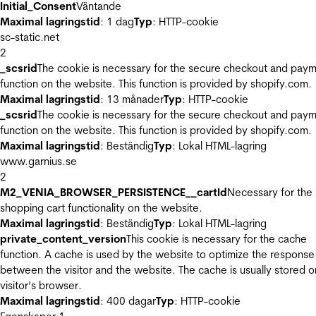
Initial_Consent
Väntande
Maximal lagringstid
: 1 dag
Typ
: HTTP-cookie
sc-static.net
2
_scsrid
The cookie is necessary for the secure checkout and pay
function on the website. This function is provided by shopify.com.
Maximal lagringstid
: 13 månader
Typ
: HTTP-cookie
_scsrid
The cookie is necessary for the secure checkout and pay
function on the website. This function is provided by shopify.com.
Maximal lagringstid
: Beständig
Typ
: Lokal HTML-lagring
www.garnius.se
2
M2_VENIA_BROWSER_PERSISTENCE__cartId
Necessary for the
shopping cart functionality on the website.
Maximal lagringstid
: Beständig
Typ
: Lokal HTML-lagring
private_content_version
This cookie is necessary for the cache
function. A cache is used by the website to optimize the response
between the visitor and the website. The cache is usually stored o
visitor’s browser.
Maximal lagringstid
: 400 dagar
Typ
: HTTP-cookie