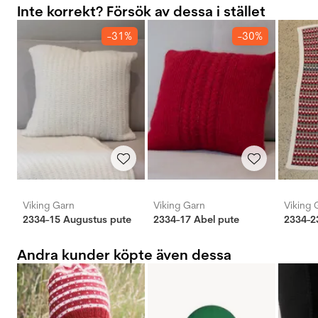
Inte korrekt? Försök av dessa i stället
-31%
-30%
Viking Garn
Viking Garn
Viking 
2334-15 Augustus pute
2334-17 Abel pute
2334-2
Andra kunder köpte även dessa