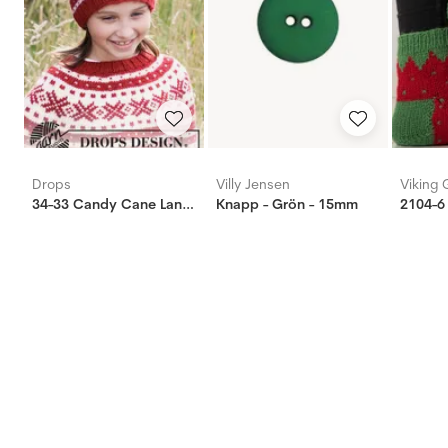
Drops
Villy Jensen
Viking 
34-33 Candy Cane Lane hat
Knapp - Grön - 15mm
2104-6