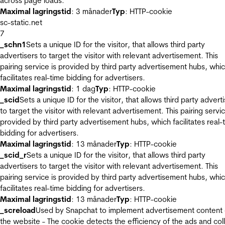
across page loads.
Maximal lagringstid
: 3 månader
Typ
: HTTP-cookie
sc-static.net
7
_schn1
Sets a unique ID for the visitor, that allows third party
advertisers to target the visitor with relevant advertisement. This
pairing service is provided by third party advertisement hubs, whi
facilitates real-time bidding for advertisers.
Maximal lagringstid
: 1 dag
Typ
: HTTP-cookie
_scid
Sets a unique ID for the visitor, that allows third party advert
to target the visitor with relevant advertisement. This pairing servic
provided by third party advertisement hubs, which facilitates real-
bidding for advertisers.
Maximal lagringstid
: 13 månader
Typ
: HTTP-cookie
_scid_r
Sets a unique ID for the visitor, that allows third party
advertisers to target the visitor with relevant advertisement. This
pairing service is provided by third party advertisement hubs, whi
facilitates real-time bidding for advertisers.
Maximal lagringstid
: 13 månader
Typ
: HTTP-cookie
_screload
Used by Snapchat to implement advertisement content
the website - The cookie detects the efficiency of the ads and col