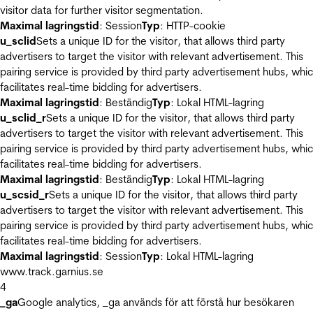
visitor data for further visitor segmentation.
Maximal lagringstid
: Session
Typ
: HTTP-cookie
u_sclid
Sets a unique ID for the visitor, that allows third party
advertisers to target the visitor with relevant advertisement. This
pairing service is provided by third party advertisement hubs, whi
facilitates real-time bidding for advertisers.
Maximal lagringstid
: Beständig
Typ
: Lokal HTML-lagring
u_sclid_r
Sets a unique ID for the visitor, that allows third party
advertisers to target the visitor with relevant advertisement. This
pairing service is provided by third party advertisement hubs, whi
facilitates real-time bidding for advertisers.
Maximal lagringstid
: Beständig
Typ
: Lokal HTML-lagring
u_scsid_r
Sets a unique ID for the visitor, that allows third party
advertisers to target the visitor with relevant advertisement. This
pairing service is provided by third party advertisement hubs, whi
facilitates real-time bidding for advertisers.
Maximal lagringstid
: Session
Typ
: Lokal HTML-lagring
www.track.garnius.se
4
_ga
Google analytics, _ga används för att förstå hur besökaren