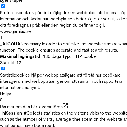
Egenskaper
1
Preferenscookies gör det möjligt för en webbplats att komma ihåg
information och ändra hur webbplatsen beter sig eller ser ut, sake
ditt föredragna språk eller den region du befinner dig i.
www.garnius.se
1
_ALGOLIA
Necessary in order to optimize the website's search-ba
function. The cookie ensures accurate and fast search results.
Maximal lagringstid
: 180 dagar
Typ
: HTTP-cookie
Statistik
12
Statistikcookies hjälper webbplatsägare att förstå hur besökare
interagerar med webbplatser genom att samla in och rapportera
information anonymt.
Hotjar
5
Läs mer om den här leverantören
_hjSession_#
Collects statistics on the visitor's visits to the websit
such as the number of visits, average time spent on the website a
what pages have been read.