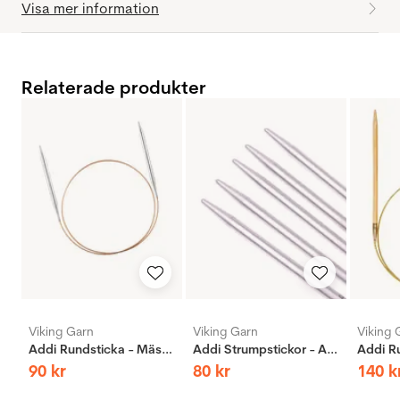
Visa mer information
Relaterade produkter
Viking Garn
Viking Garn
Viking 
Addi Rundsticka - Mässing
Addi Strumpstickor - Aluminium
90
kr
80
kr
140
k