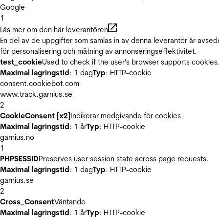
Google
1
Läs mer om den här leverantören
En del av de uppgifter som samlas in av denna leverantör är avse
för personalisering och mätning av annonseringseffektivitet.
test_cookie
Used to check if the user's browser supports cookies
Maximal lagringstid
: 1 dag
Typ
: HTTP-cookie
consent.cookiebot.com
www.track.garnius.se
2
CookieConsent [x2]
Indikerar medgivande för cookies.
Maximal lagringstid
: 1 år
Typ
: HTTP-cookie
garnius.no
1
PHPSESSID
Preserves user session state across page requests.
Maximal lagringstid
: 1 dag
Typ
: HTTP-cookie
garnius.se
2
Cross_Consent
Väntande
Maximal lagringstid
: 1 år
Typ
: HTTP-cookie