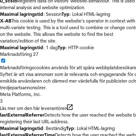
u_scsid
Registers data on visitors' website-behaviour. This is used 
internal analysis and website optimization.
Maximal lagringstid
: Session
Typ
: Lokal HTML-lagring
X-AB
This cookie is used by the website’s operator in context with
multi-variate testing. This is a tool used to combine or change con
on the website. This allows the website to find the best
variation/edition of the site.
Maximal lagringstid
: 1 dag
Typ
: HTTP-cookie
Marknadsföring
27
Marknadsföringscookies används för att spåra webbplatsbesökare
Syftet är att visa annonser som är relevanta och engagerande för
enskilda användaren och därmed mer värdefulla för publicister och
tredjepartsannonsörer.
Meta Platforms, Inc.
3
Läs mer om den här leverantören
lastExternalReferrer
Detects how the user reached the website 
registering their last URL-address.
Maximal lagringstid
: Beständig
Typ
: Lokal HTML-lagring
lastExternalReferrerTime
Detects how the user reached the web