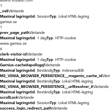
assets.voyado.com
1
_vaS
Väntande
Maximal lagringstid
: Session
Typ
: Lokal HTML-lagring
garnius.se
1
prev_page_path
Väntande
Maximal lagringstid
: 1 dag
Typ
: HTTP-cookie
www.garnius.se
6
clerk-visitor-id
Väntande
Maximal lagringstid
: 1 dag
Typ
: HTTP-cookie
Garnius-cache#apollogql
Väntande
Maximal lagringstid
: Beständig
Typ
: IndexeradDB
M2_VENIA_BROWSER_PERSISTENCE__magento_cache_id
Vän
Maximal lagringstid
: Beständig
Typ
: Lokal HTML-lagring
M2_VENIA_BROWSER_PERSISTENCE__urlResolver_#
Väntande
Maximal lagringstid
: Beständig
Typ
: Lokal HTML-lagring
scrollLock
Väntande
Maximal lagringstid
: Session
Typ
: Lokal HTML-lagring
success_login_redirect_path
Väntande