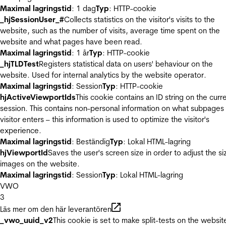
Maximal lagringstid
: 1 dag
Typ
: HTTP-cookie
_hjSessionUser_#
Collects statistics on the visitor's visits to the
website, such as the number of visits, average time spent on the
website and what pages have been read.
Maximal lagringstid
: 1 år
Typ
: HTTP-cookie
_hjTLDTest
Registers statistical data on users' behaviour on the
website. Used for internal analytics by the website operator.
Maximal lagringstid
: Session
Typ
: HTTP-cookie
hjActiveViewportIds
This cookie contains an ID string on the curr
session. This contains non-personal information on what subpages
visitor enters – this information is used to optimize the visitor's
experience.
Maximal lagringstid
: Beständig
Typ
: Lokal HTML-lagring
hjViewportId
Saves the user's screen size in order to adjust the si
images on the website.
Maximal lagringstid
: Session
Typ
: Lokal HTML-lagring
VWO
3
Läs mer om den här leverantören
_vwo_uuid_v2
This cookie is set to make split-tests on the websit