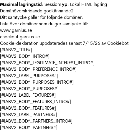
Maximal lagringstid
: Session
Typ
: Lokal HTML-lagring
Domänöverskridande godkännande
2
Ditt samtycke gäller för följande domäner:
Lista över domäner som du ger samtycke till:
www.garnius.se
checkout.garnius.se
Cookie-deklaration uppdaterades senast 7/15/26 av
Cookiebot
[#IABV2_TITLE#]
[#IABV2_BODY_INTRO#]
[#IABV2_BODY_LEGITIMATE_INTEREST_INTRO#]
[#IABV2_BODY_PREFERENCE_INTRO#]
[#IABV2_LABEL_PURPOSES#]
[#IABV2_BODY_PURPOSES_INTRO#]
[#IABV2_BODY_PURPOSES#]
[#IABV2_LABEL_FEATURES#]
[#IABV2_BODY_FEATURES_INTRO#]
[#IABV2_BODY_FEATURES#]
[#IABV2_LABEL_PARTNERS#]
[#IABV2_BODY_PARTNERS_INTRO#]
[#IABV2_BODY_PARTNERS#]