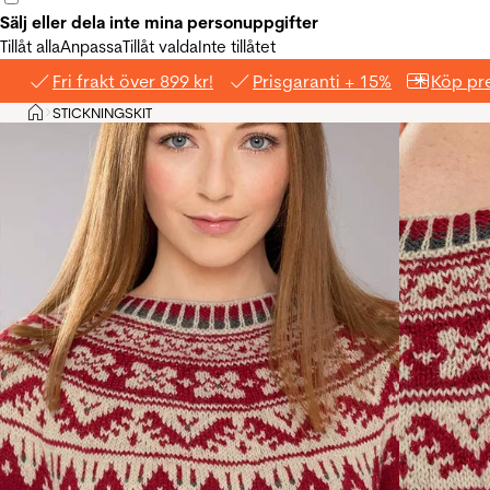
Sälj eller dela inte mina personuppgifter
Tillåt alla
Anpassa
Tillåt valda
Inte tillåtet
Fri frakt över 899 kr!
Prisgaranti + 15%
Köp pre
Hem
STICKNINGSKIT
>