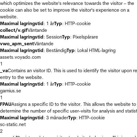
which optimizes the website's relevance towards the visitor – the
cookie can also be set to improve the visitor's experience on a
website.
Maximal lagringstid
: 1 år
Typ
: HTTP-cookie
collect/v.gif
Väntande
Maximal lagringstid
: Session
Typ
: Pixelspårare
vwo_apm_sent
Väntande
Maximal lagringstid
: Beständig
Typ
: Lokal HTML-lagring
assets.voyado.com
1
_va
Contains an visitor ID. This is used to identify the visitor upon r
entry to the website.
Maximal lagringstid
: 1 år
Typ
: HTTP-cookie
garnius.se
1
FPAU
Assigns a specific ID to the visitor. This allows the website to
determine the number of specific user-visits for analysis and statist
Maximal lagringstid
: 3 månader
Typ
: HTTP-cookie
sc-static.net
2