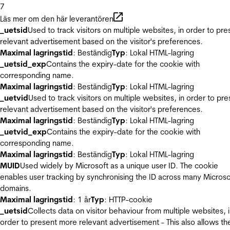
7
Läs mer om den här leverantören
_uetsid
Used to track visitors on multiple websites, in order to pre
relevant advertisement based on the visitor's preferences.
Maximal lagringstid
: Beständig
Typ
: Lokal HTML-lagring
_uetsid_exp
Contains the expiry-date for the cookie with
corresponding name.
Maximal lagringstid
: Beständig
Typ
: Lokal HTML-lagring
_uetvid
Used to track visitors on multiple websites, in order to pre
relevant advertisement based on the visitor's preferences.
Maximal lagringstid
: Beständig
Typ
: Lokal HTML-lagring
_uetvid_exp
Contains the expiry-date for the cookie with
corresponding name.
Maximal lagringstid
: Beständig
Typ
: Lokal HTML-lagring
MUID
Used widely by Microsoft as a unique user ID. The cookie
enables user tracking by synchronising the ID across many Microso
domains.
Maximal lagringstid
: 1 år
Typ
: HTTP-cookie
_uetsid
Collects data on visitor behaviour from multiple websites, 
order to present more relevant advertisement - This also allows th