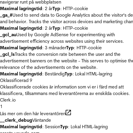
navigerar runt på webbplatsen
Maximal lagringstid
: 2 år
Typ
: HTTP-cookie
_ga_#
Used to send data to Google Analytics about the visitor's d
and behavior. Tracks the visitor across devices and marketing chan
Maximal lagringstid
: 2 år
Typ
: HTTP-cookie
_gcl_au
Used by Google AdSense for experimenting with
advertisement efficiency across websites using their services.
Maximal lagringstid
: 3 månader
Typ
: HTTP-cookie
_gcl_ls
Tracks the conversion rate between the user and the
advertisement banners on the website - This serves to optimise th
relevance of the advertisements on the website.
Maximal lagringstid
: Beständig
Typ
: Lokal HTML-lagring
Oklassificerad
9
Oklassificerade cookies är information som vi er i färd med att
klassificera, tillsammans med leverantörerna av enskilda cookies.
Clerk.io
1
Läs mer om den här leverantören
__clerk_debug
Väntande
Maximal lagringstid
: Session
Typ
: Lokal HTML-lagring