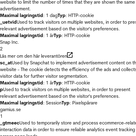
website to limit the number of times that they are shown the same
advertisement.
Maximal lagringstid
: 1 dag
Typ
: HTTP-cookie
_uetvid
Used to track visitors on multiple websites, in order to pre
relevant advertisement based on the visitor's preferences.
Maximal lagringstid
: 1 år
Typ
: HTTP-cookie
Snap Inc.
2
Läs mer om den här leverantören
sc_at
Used by Snapchat to implement advertisement content on t
website - The cookie detects the efficiency of the ads and collect
visitor data for further visitor segmentation.
Maximal lagringstid
: 1 år
Typ
: HTTP-cookie
p
Used to track visitors on multiple websites, in order to present
relevant advertisement based on the visitor's preferences.
Maximal lagringstid
: Session
Typ
: Pixelspårare
garnius.se
1
_gtmeec
Used to temporarily store and process ecommerce-relat
interaction data in order to ensure reliable analytics event tracking