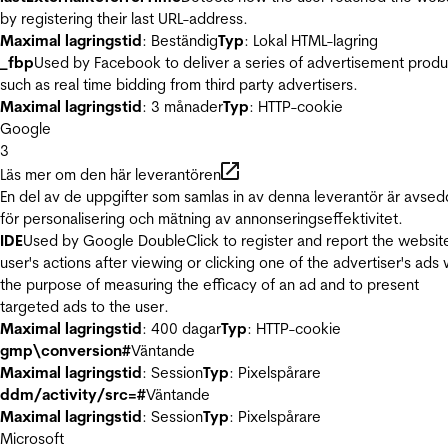
by registering their last URL-address.
Maximal lagringstid
: Beständig
Typ
: Lokal HTML-lagring
_fbp
Used by Facebook to deliver a series of advertisement produ
such as real time bidding from third party advertisers.
Maximal lagringstid
: 3 månader
Typ
: HTTP-cookie
Google
3
Läs mer om den här leverantören
En del av de uppgifter som samlas in av denna leverantör är avse
för personalisering och mätning av annonseringseffektivitet.
IDE
Used by Google DoubleClick to register and report the websit
user's actions after viewing or clicking one of the advertiser's ads 
the purpose of measuring the efficacy of an ad and to present
targeted ads to the user.
Maximal lagringstid
: 400 dagar
Typ
: HTTP-cookie
gmp\conversion#
Väntande
Maximal lagringstid
: Session
Typ
: Pixelspårare
ddm/activity/src=#
Väntande
Maximal lagringstid
: Session
Typ
: Pixelspårare
Microsoft