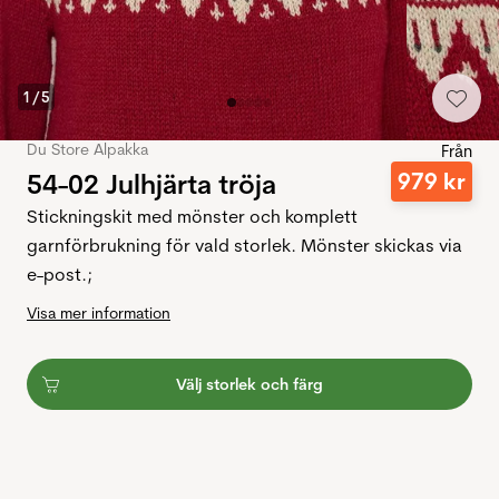
1
/
5
Du Store Alpakka
Från
54-02 Julhjärta tröja
979
kr
Stickningskit med mönster och komplett
garnförbrukning för vald storlek. Mönster skickas via
e-post.;
Visa mer information
Välj storlek och färg