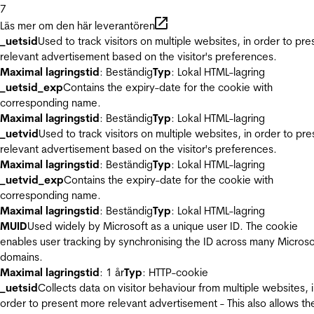
7
Läs mer om den här leverantören
_uetsid
Used to track visitors on multiple websites, in order to pre
relevant advertisement based on the visitor's preferences.
Maximal lagringstid
: Beständig
Typ
: Lokal HTML-lagring
_uetsid_exp
Contains the expiry-date for the cookie with
corresponding name.
Maximal lagringstid
: Beständig
Typ
: Lokal HTML-lagring
_uetvid
Used to track visitors on multiple websites, in order to pre
relevant advertisement based on the visitor's preferences.
Maximal lagringstid
: Beständig
Typ
: Lokal HTML-lagring
_uetvid_exp
Contains the expiry-date for the cookie with
corresponding name.
Maximal lagringstid
: Beständig
Typ
: Lokal HTML-lagring
MUID
Used widely by Microsoft as a unique user ID. The cookie
enables user tracking by synchronising the ID across many Microso
domains.
Maximal lagringstid
: 1 år
Typ
: HTTP-cookie
_uetsid
Collects data on visitor behaviour from multiple websites, 
order to present more relevant advertisement - This also allows th