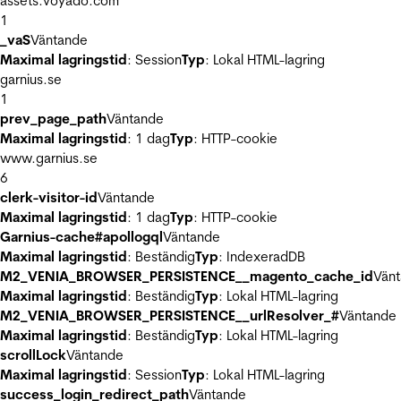
assets.voyado.com
1
_vaS
Väntande
Maximal lagringstid
: Session
Typ
: Lokal HTML-lagring
garnius.se
1
prev_page_path
Väntande
Maximal lagringstid
: 1 dag
Typ
: HTTP-cookie
www.garnius.se
6
clerk-visitor-id
Väntande
Maximal lagringstid
: 1 dag
Typ
: HTTP-cookie
Garnius-cache#apollogql
Väntande
Maximal lagringstid
: Beständig
Typ
: IndexeradDB
M2_VENIA_BROWSER_PERSISTENCE__magento_cache_id
Vän
Maximal lagringstid
: Beständig
Typ
: Lokal HTML-lagring
M2_VENIA_BROWSER_PERSISTENCE__urlResolver_#
Väntande
Maximal lagringstid
: Beständig
Typ
: Lokal HTML-lagring
scrollLock
Väntande
Maximal lagringstid
: Session
Typ
: Lokal HTML-lagring
success_login_redirect_path
Väntande