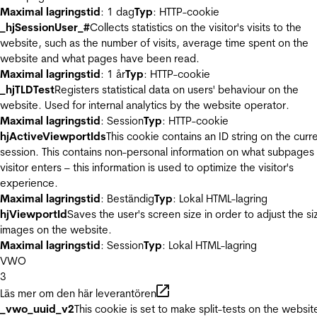
Maximal lagringstid
: 1 dag
Typ
: HTTP-cookie
_hjSessionUser_#
Collects statistics on the visitor's visits to the
website, such as the number of visits, average time spent on the
website and what pages have been read.
Maximal lagringstid
: 1 år
Typ
: HTTP-cookie
_hjTLDTest
Registers statistical data on users' behaviour on the
website. Used for internal analytics by the website operator.
Maximal lagringstid
: Session
Typ
: HTTP-cookie
hjActiveViewportIds
This cookie contains an ID string on the curr
session. This contains non-personal information on what subpages
visitor enters – this information is used to optimize the visitor's
experience.
Maximal lagringstid
: Beständig
Typ
: Lokal HTML-lagring
hjViewportId
Saves the user's screen size in order to adjust the si
images on the website.
Maximal lagringstid
: Session
Typ
: Lokal HTML-lagring
VWO
3
Läs mer om den här leverantören
_vwo_uuid_v2
This cookie is set to make split-tests on the websit