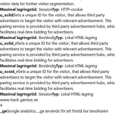
visitor data for further visitor segmentation.
Maximal lagringstid
: Session
Typ
: HTTP-cookie
u_sclid
Sets a unique ID for the visitor, that allows third party
advertisers to target the visitor with relevant advertisement. This
pairing service is provided by third party advertisement hubs, whi
facilitates real-time bidding for advertisers.
Maximal lagringstid
: Beständig
Typ
: Lokal HTML-lagring
u_sclid_r
Sets a unique ID for the visitor, that allows third party
advertisers to target the visitor with relevant advertisement. This
pairing service is provided by third party advertisement hubs, whi
facilitates real-time bidding for advertisers.
Maximal lagringstid
: Beständig
Typ
: Lokal HTML-lagring
u_scsid_r
Sets a unique ID for the visitor, that allows third party
advertisers to target the visitor with relevant advertisement. This
pairing service is provided by third party advertisement hubs, whi
facilitates real-time bidding for advertisers.
Maximal lagringstid
: Session
Typ
: Lokal HTML-lagring
www.track.garnius.se
4
_ga
Google analytics, _ga används för att förstå hur besökaren