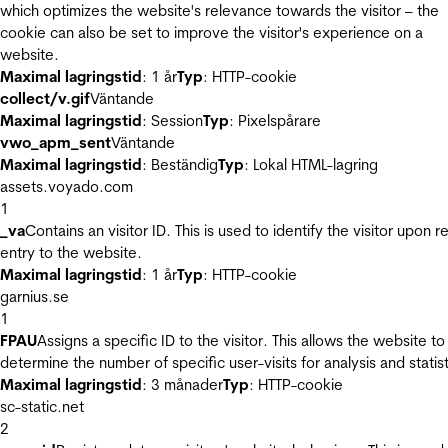
which optimizes the website's relevance towards the visitor – the
cookie can also be set to improve the visitor's experience on a
website.
Maximal lagringstid
: 1 år
Typ
: HTTP-cookie
collect/v.gif
Väntande
Maximal lagringstid
: Session
Typ
: Pixelspårare
vwo_apm_sent
Väntande
Maximal lagringstid
: Beständig
Typ
: Lokal HTML-lagring
assets.voyado.com
1
_va
Contains an visitor ID. This is used to identify the visitor upon r
entry to the website.
Maximal lagringstid
: 1 år
Typ
: HTTP-cookie
garnius.se
1
FPAU
Assigns a specific ID to the visitor. This allows the website to
determine the number of specific user-visits for analysis and statist
Maximal lagringstid
: 3 månader
Typ
: HTTP-cookie
sc-static.net
2