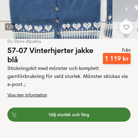
1
/
3
Du Store Alpakka
57-07 Vinterhjerter jakke
Från
1
119
kr
blå
Stickningskit med mönster och komplett
garnförbrukning för vald storlek. Mönster skickas via
e-post.;
Visa mer information
Välj storlek och färg