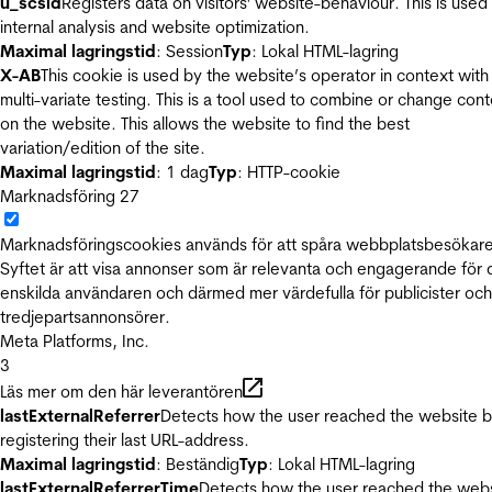
u_scsid
Registers data on visitors' website-behaviour. This is used 
internal analysis and website optimization.
Maximal lagringstid
: Session
Typ
: Lokal HTML-lagring
X-AB
This cookie is used by the website’s operator in context with
multi-variate testing. This is a tool used to combine or change con
on the website. This allows the website to find the best
variation/edition of the site.
Maximal lagringstid
: 1 dag
Typ
: HTTP-cookie
Marknadsföring
27
Marknadsföringscookies används för att spåra webbplatsbesökare
Syftet är att visa annonser som är relevanta och engagerande för
enskilda användaren och därmed mer värdefulla för publicister och
tredjepartsannonsörer.
Meta Platforms, Inc.
3
Läs mer om den här leverantören
lastExternalReferrer
Detects how the user reached the website 
registering their last URL-address.
Maximal lagringstid
: Beständig
Typ
: Lokal HTML-lagring
lastExternalReferrerTime
Detects how the user reached the web