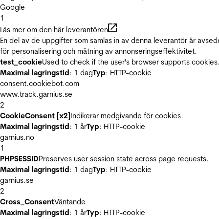
Google
1
Läs mer om den här leverantören
En del av de uppgifter som samlas in av denna leverantör är avse
för personalisering och mätning av annonseringseffektivitet.
test_cookie
Used to check if the user's browser supports cookies
Maximal lagringstid
: 1 dag
Typ
: HTTP-cookie
consent.cookiebot.com
www.track.garnius.se
2
CookieConsent [x2]
Indikerar medgivande för cookies.
Maximal lagringstid
: 1 år
Typ
: HTTP-cookie
garnius.no
1
PHPSESSID
Preserves user session state across page requests.
Maximal lagringstid
: 1 dag
Typ
: HTTP-cookie
garnius.se
2
Cross_Consent
Väntande
Maximal lagringstid
: 1 år
Typ
: HTTP-cookie