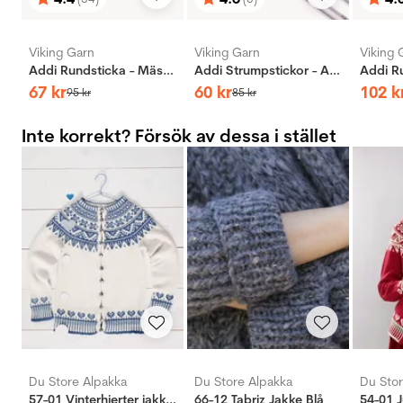
Betyg:
utav 5 stjärnor
Betyg:
utav 5 stjärnor
Bety
utav 
Viking Garn
Viking Garn
Viking 
Addi Rundsticka - Mässing
Addi Strumpstickor - Aluminium
67
kr
60
kr
102
k
95
kr
85
kr
Inte korrekt? Försök av dessa i stället
Du Store Alpakka
Du Store Alpakka
Du Stor
57-01 Vinterhjerter jakke natur
66-12 Tabriz Jakke Blå
54-01 J