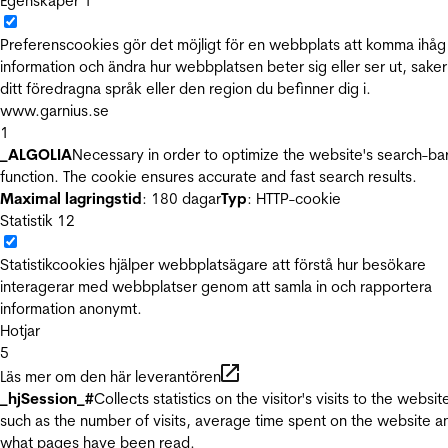
Egenskaper
1
Preferenscookies gör det möjligt för en webbplats att komma ihåg
information och ändra hur webbplatsen beter sig eller ser ut, sake
ditt föredragna språk eller den region du befinner dig i.
www.garnius.se
1
_ALGOLIA
Necessary in order to optimize the website's search-ba
function. The cookie ensures accurate and fast search results.
Maximal lagringstid
: 180 dagar
Typ
: HTTP-cookie
Statistik
12
Statistikcookies hjälper webbplatsägare att förstå hur besökare
interagerar med webbplatser genom att samla in och rapportera
information anonymt.
Hotjar
5
Läs mer om den här leverantören
_hjSession_#
Collects statistics on the visitor's visits to the websit
such as the number of visits, average time spent on the website a
what pages have been read.