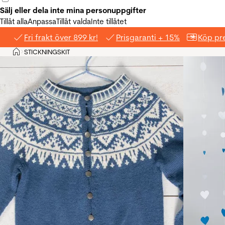
Sälj eller dela inte mina personuppgifter
Tillåt alla
Anpassa
Tillåt valda
Inte tillåtet
Fri frakt över 899 kr!
Prisgaranti + 15%
Köp pre
Hem
STICKNINGSKIT
>