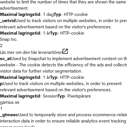
website to limit the number of times that they are shown the same
advertisement.
Maximal lagringstid
: 1 dag
Typ
: HTTP-cookie
_uetvid
Used to track visitors on multiple websites, in order to pre
relevant advertisement based on the visitor's preferences.
Maximal lagringstid
: 1 år
Typ
: HTTP-cookie
Snap Inc.
2
Läs mer om den här leverantören
sc_at
Used by Snapchat to implement advertisement content on t
website - The cookie detects the efficiency of the ads and collect
visitor data for further visitor segmentation.
Maximal lagringstid
: 1 år
Typ
: HTTP-cookie
p
Used to track visitors on multiple websites, in order to present
relevant advertisement based on the visitor's preferences.
Maximal lagringstid
: Session
Typ
: Pixelspårare
garnius.se
1
_gtmeec
Used to temporarily store and process ecommerce-relat
interaction data in order to ensure reliable analytics event tracking