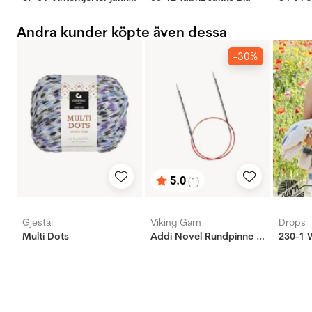
Andra kunder köpte även dessa
-30%
5.0
(1)
Betyg:
utav 5 stjärnor
Gjestal
Viking Garn
Drops
Multi Dots
Addi Novel Rundpinne - Messing
230-1 W