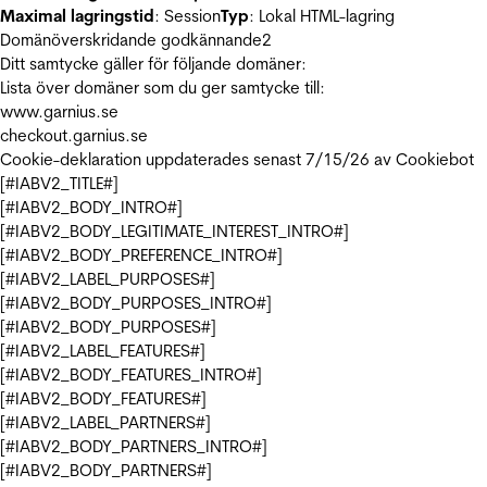
Maximal lagringstid
: Session
Typ
: Lokal HTML-lagring
Domänöverskridande godkännande
2
Ditt samtycke gäller för följande domäner:
Lista över domäner som du ger samtycke till:
www.garnius.se
checkout.garnius.se
Cookie-deklaration uppdaterades senast 7/15/26 av
Cookiebot
[#IABV2_TITLE#]
[#IABV2_BODY_INTRO#]
[#IABV2_BODY_LEGITIMATE_INTEREST_INTRO#]
[#IABV2_BODY_PREFERENCE_INTRO#]
[#IABV2_LABEL_PURPOSES#]
[#IABV2_BODY_PURPOSES_INTRO#]
[#IABV2_BODY_PURPOSES#]
[#IABV2_LABEL_FEATURES#]
[#IABV2_BODY_FEATURES_INTRO#]
[#IABV2_BODY_FEATURES#]
[#IABV2_LABEL_PARTNERS#]
[#IABV2_BODY_PARTNERS_INTRO#]
[#IABV2_BODY_PARTNERS#]