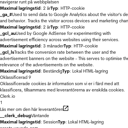
navigerar runt på webbplatsen
Maximal lagringstid
: 2 år
Typ
: HTTP-cookie
_ga_#
Used to send data to Google Analytics about the visitor's d
and behavior. Tracks the visitor across devices and marketing chan
Maximal lagringstid
: 2 år
Typ
: HTTP-cookie
_gcl_au
Used by Google AdSense for experimenting with
advertisement efficiency across websites using their services.
Maximal lagringstid
: 3 månader
Typ
: HTTP-cookie
_gcl_ls
Tracks the conversion rate between the user and the
advertisement banners on the website - This serves to optimise th
relevance of the advertisements on the website.
Maximal lagringstid
: Beständig
Typ
: Lokal HTML-lagring
Oklassificerad
9
Oklassificerade cookies är information som vi er i färd med att
klassificera, tillsammans med leverantörerna av enskilda cookies.
Clerk.io
1
Läs mer om den här leverantören
__clerk_debug
Väntande
Maximal lagringstid
: Session
Typ
: Lokal HTML-lagring