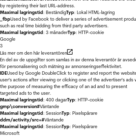
by registering their last URL-address.
Maximal lagringstid
: Beständig
Typ
: Lokal HTML-lagring
_fbp
Used by Facebook to deliver a series of advertisement produ
such as real time bidding from third party advertisers.
Maximal lagringstid
: 3 månader
Typ
: HTTP-cookie
Google
3
Läs mer om den här leverantören
En del av de uppgifter som samlas in av denna leverantör är avse
för personalisering och mätning av annonseringseffektivitet.
IDE
Used by Google DoubleClick to register and report the websit
user's actions after viewing or clicking one of the advertiser's ads 
the purpose of measuring the efficacy of an ad and to present
targeted ads to the user.
Maximal lagringstid
: 400 dagar
Typ
: HTTP-cookie
gmp\conversion#
Väntande
Maximal lagringstid
: Session
Typ
: Pixelspårare
ddm/activity/src=#
Väntande
Maximal lagringstid
: Session
Typ
: Pixelspårare
Microsoft