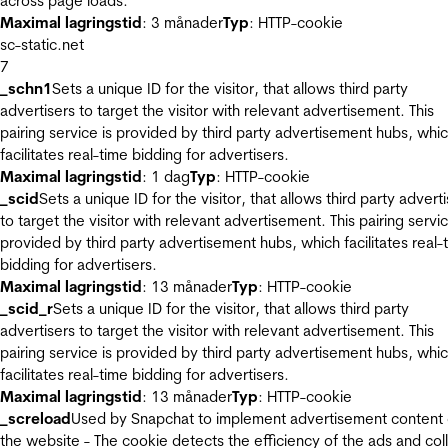
across page loads.
Maximal lagringstid
: 3 månader
Typ
: HTTP-cookie
sc-static.net
7
_schn1
Sets a unique ID for the visitor, that allows third party
advertisers to target the visitor with relevant advertisement. This
pairing service is provided by third party advertisement hubs, whi
facilitates real-time bidding for advertisers.
Maximal lagringstid
: 1 dag
Typ
: HTTP-cookie
_scid
Sets a unique ID for the visitor, that allows third party advert
to target the visitor with relevant advertisement. This pairing servic
provided by third party advertisement hubs, which facilitates real-
bidding for advertisers.
Maximal lagringstid
: 13 månader
Typ
: HTTP-cookie
_scid_r
Sets a unique ID for the visitor, that allows third party
advertisers to target the visitor with relevant advertisement. This
pairing service is provided by third party advertisement hubs, whi
facilitates real-time bidding for advertisers.
Maximal lagringstid
: 13 månader
Typ
: HTTP-cookie
_screload
Used by Snapchat to implement advertisement content
the website - The cookie detects the efficiency of the ads and col