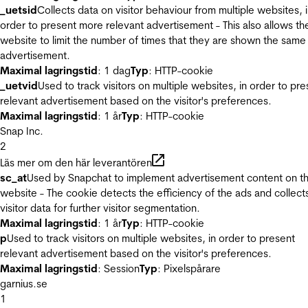
_uetsid
Collects data on visitor behaviour from multiple websites, 
order to present more relevant advertisement - This also allows th
website to limit the number of times that they are shown the same
advertisement.
Maximal lagringstid
: 1 dag
Typ
: HTTP-cookie
_uetvid
Used to track visitors on multiple websites, in order to pre
relevant advertisement based on the visitor's preferences.
Maximal lagringstid
: 1 år
Typ
: HTTP-cookie
Snap Inc.
2
Läs mer om den här leverantören
sc_at
Used by Snapchat to implement advertisement content on t
website - The cookie detects the efficiency of the ads and collect
visitor data for further visitor segmentation.
Maximal lagringstid
: 1 år
Typ
: HTTP-cookie
p
Used to track visitors on multiple websites, in order to present
relevant advertisement based on the visitor's preferences.
Maximal lagringstid
: Session
Typ
: Pixelspårare
garnius.se
1