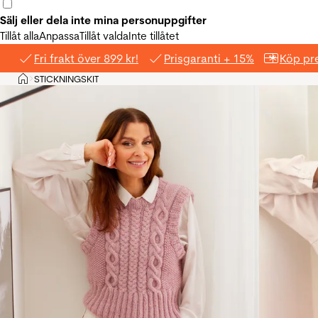
Sälj eller dela inte mina personuppgifter
Tillåt alla
Anpassa
Tillåt valda
Inte tillåtet
Fri frakt över 899 kr!
Prisgaranti + 15%
Köp pre
Hem
STICKNINGSKIT
>