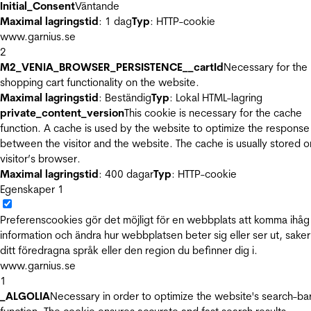
Initial_Consent
Väntande
Maximal lagringstid
: 1 dag
Typ
: HTTP-cookie
www.garnius.se
2
M2_VENIA_BROWSER_PERSISTENCE__cartId
Necessary for the
shopping cart functionality on the website.
Maximal lagringstid
: Beständig
Typ
: Lokal HTML-lagring
private_content_version
This cookie is necessary for the cache
function. A cache is used by the website to optimize the response
between the visitor and the website. The cache is usually stored o
visitor’s browser.
Maximal lagringstid
: 400 dagar
Typ
: HTTP-cookie
Egenskaper
1
Preferenscookies gör det möjligt för en webbplats att komma ihåg
information och ändra hur webbplatsen beter sig eller ser ut, sake
ditt föredragna språk eller den region du befinner dig i.
www.garnius.se
1
_ALGOLIA
Necessary in order to optimize the website's search-ba