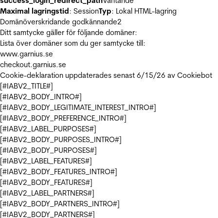
success_login_redirect_path
Väntande
Maximal lagringstid
: Session
Typ
: Lokal HTML-lagring
Domänöverskridande godkännande
2
Ditt samtycke gäller för följande domäner:
Lista över domäner som du ger samtycke till:
www.garnius.se
checkout.garnius.se
Cookie-deklaration uppdaterades senast 6/15/26 av
Cookiebot
[#IABV2_TITLE#]
[#IABV2_BODY_INTRO#]
[#IABV2_BODY_LEGITIMATE_INTEREST_INTRO#]
[#IABV2_BODY_PREFERENCE_INTRO#]
[#IABV2_LABEL_PURPOSES#]
[#IABV2_BODY_PURPOSES_INTRO#]
[#IABV2_BODY_PURPOSES#]
[#IABV2_LABEL_FEATURES#]
[#IABV2_BODY_FEATURES_INTRO#]
[#IABV2_BODY_FEATURES#]
[#IABV2_LABEL_PARTNERS#]
[#IABV2_BODY_PARTNERS_INTRO#]
[#IABV2_BODY_PARTNERS#]