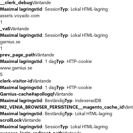
__clerk_debug
Väntande
Maximal lagringstid
: Session
Typ
: Lokal HTML-lagring
assets.voyado.com
1
_vaS
Väntande
Maximal lagringstid
: Session
Typ
: Lokal HTML-lagring
garnius.se
1
prev_page_path
Väntande
Maximal lagringstid
: 1 dag
Typ
: HTTP-cookie
www.garnius.se
5
clerk-visitor-id
Väntande
Maximal lagringstid
: 1 dag
Typ
: HTTP-cookie
Garnius-cache#apollogql
Väntande
Maximal lagringstid
: Beständig
Typ
: IndexeradDB
M2_VENIA_BROWSER_PERSISTENCE__magento_cache_id
Vän
Maximal lagringstid
: Beständig
Typ
: Lokal HTML-lagring
scrollLock
Väntande
Maximal lagringstid
: Session
Typ
: Lokal HTML-lagring