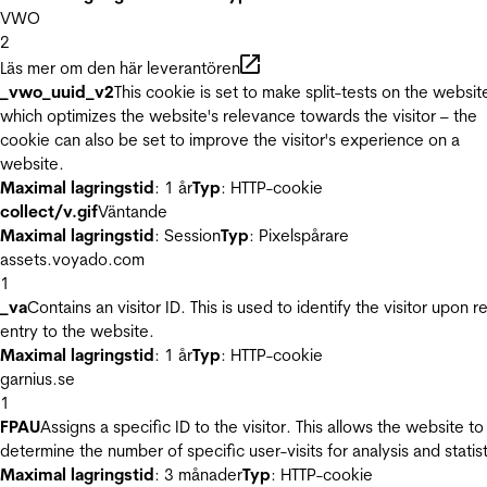
VWO
2
Läs mer om den här leverantören
_vwo_uuid_v2
This cookie is set to make split-tests on the websit
which optimizes the website's relevance towards the visitor – the
cookie can also be set to improve the visitor's experience on a
website.
Maximal lagringstid
: 1 år
Typ
: HTTP-cookie
collect/v.gif
Väntande
Maximal lagringstid
: Session
Typ
: Pixelspårare
assets.voyado.com
1
_va
Contains an visitor ID. This is used to identify the visitor upon r
entry to the website.
Maximal lagringstid
: 1 år
Typ
: HTTP-cookie
garnius.se
1
FPAU
Assigns a specific ID to the visitor. This allows the website to
determine the number of specific user-visits for analysis and statist
Maximal lagringstid
: 3 månader
Typ
: HTTP-cookie