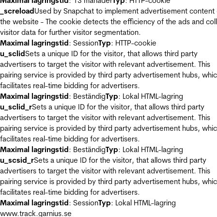
Maximal lagringstid
: 13 månader
Typ
: HTTP-cookie
_screload
Used by Snapchat to implement advertisement content
the website - The cookie detects the efficiency of the ads and col
visitor data for further visitor segmentation.
Maximal lagringstid
: Session
Typ
: HTTP-cookie
u_sclid
Sets a unique ID for the visitor, that allows third party
advertisers to target the visitor with relevant advertisement. This
pairing service is provided by third party advertisement hubs, whi
facilitates real-time bidding for advertisers.
Maximal lagringstid
: Beständig
Typ
: Lokal HTML-lagring
u_sclid_r
Sets a unique ID for the visitor, that allows third party
advertisers to target the visitor with relevant advertisement. This
pairing service is provided by third party advertisement hubs, whi
facilitates real-time bidding for advertisers.
Maximal lagringstid
: Beständig
Typ
: Lokal HTML-lagring
u_scsid_r
Sets a unique ID for the visitor, that allows third party
advertisers to target the visitor with relevant advertisement. This
pairing service is provided by third party advertisement hubs, whi
facilitates real-time bidding for advertisers.
Maximal lagringstid
: Session
Typ
: Lokal HTML-lagring
www.track.garnius.se