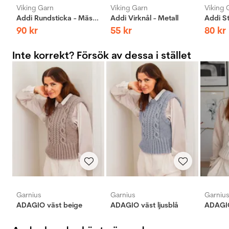
Viking Garn
Viking Garn
Viking 
Addi Rundsticka - Mässing
Addi Virknål - Metall
90
kr
55
kr
80
kr
Inte korrekt? Försök av dessa i stället
Garnius
Garnius
Garniu
ADAGIO väst beige
ADAGIO väst ljusblå
ADAGIO