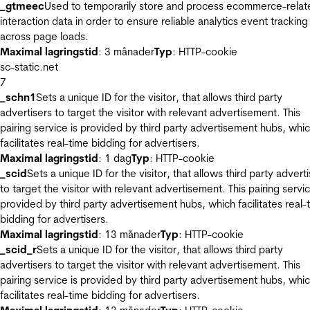
_gtmeec
Used to temporarily store and process ecommerce-relat
interaction data in order to ensure reliable analytics event tracking
across page loads.
Maximal lagringstid
: 3 månader
Typ
: HTTP-cookie
sc-static.net
7
_schn1
Sets a unique ID for the visitor, that allows third party
advertisers to target the visitor with relevant advertisement. This
pairing service is provided by third party advertisement hubs, whi
facilitates real-time bidding for advertisers.
Maximal lagringstid
: 1 dag
Typ
: HTTP-cookie
_scid
Sets a unique ID for the visitor, that allows third party advert
to target the visitor with relevant advertisement. This pairing servic
provided by third party advertisement hubs, which facilitates real-
bidding for advertisers.
Maximal lagringstid
: 13 månader
Typ
: HTTP-cookie
_scid_r
Sets a unique ID for the visitor, that allows third party
advertisers to target the visitor with relevant advertisement. This
pairing service is provided by third party advertisement hubs, whi
facilitates real-time bidding for advertisers.