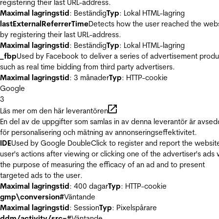
registering their last URL-address.
Maximal lagringstid
: Beständig
Typ
: Lokal HTML-lagring
lastExternalReferrerTime
Detects how the user reached the web
by registering their last URL-address.
Maximal lagringstid
: Beständig
Typ
: Lokal HTML-lagring
_fbp
Used by Facebook to deliver a series of advertisement produ
such as real time bidding from third party advertisers.
Maximal lagringstid
: 3 månader
Typ
: HTTP-cookie
Google
3
Läs mer om den här leverantören
En del av de uppgifter som samlas in av denna leverantör är avse
för personalisering och mätning av annonseringseffektivitet.
IDE
Used by Google DoubleClick to register and report the websit
user's actions after viewing or clicking one of the advertiser's ads 
the purpose of measuring the efficacy of an ad and to present
targeted ads to the user.
Maximal lagringstid
: 400 dagar
Typ
: HTTP-cookie
gmp\conversion#
Väntande
Maximal lagringstid
: Session
Typ
: Pixelspårare
ddm/activity/src=#
Väntande