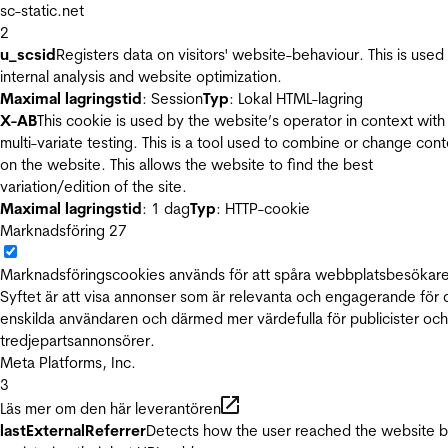
sc-static.net
2
u_scsid
Registers data on visitors' website-behaviour. This is used 
internal analysis and website optimization.
Maximal lagringstid
: Session
Typ
: Lokal HTML-lagring
X-AB
This cookie is used by the website’s operator in context with
multi-variate testing. This is a tool used to combine or change con
on the website. This allows the website to find the best
variation/edition of the site.
Maximal lagringstid
: 1 dag
Typ
: HTTP-cookie
Marknadsföring
27
Marknadsföringscookies används för att spåra webbplatsbesökare
Syftet är att visa annonser som är relevanta och engagerande för
enskilda användaren och därmed mer värdefulla för publicister och
tredjepartsannonsörer.
Meta Platforms, Inc.
3
Läs mer om den här leverantören
lastExternalReferrer
Detects how the user reached the website 