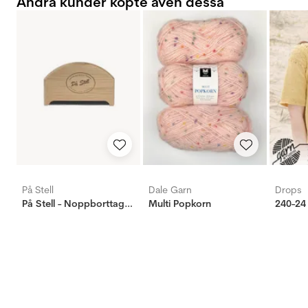
Andra kunder köpte även dessa
På Stell
Dale Garn
Drops
På Stell - Noppborttagare
Multi Popkorn
240-24