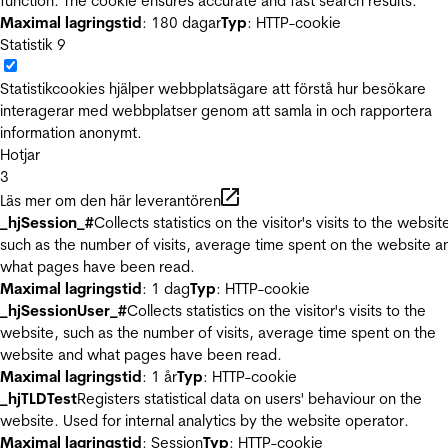
function. The cookie ensures accurate and fast search results.
Maximal lagringstid
: 180 dagar
Typ
: HTTP-cookie
Statistik
9
Statistikcookies hjälper webbplatsägare att förstå hur besökare
interagerar med webbplatser genom att samla in och rapportera
information anonymt.
Hotjar
3
Läs mer om den här leverantören
_hjSession_#
Collects statistics on the visitor's visits to the websit
such as the number of visits, average time spent on the website a
what pages have been read.
Maximal lagringstid
: 1 dag
Typ
: HTTP-cookie
_hjSessionUser_#
Collects statistics on the visitor's visits to the
website, such as the number of visits, average time spent on the
website and what pages have been read.
Maximal lagringstid
: 1 år
Typ
: HTTP-cookie
_hjTLDTest
Registers statistical data on users' behaviour on the
website. Used for internal analytics by the website operator.
Maximal lagringstid
: Session
Typ
: HTTP-cookie