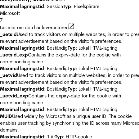
Maximal lagringstid
: Session
Typ
: Pixelspårare
Microsoft
7
Läs mer om den här leverantören
_uetsid
Used to track visitors on multiple websites, in order to pre
relevant advertisement based on the visitor's preferences.
Maximal lagringstid
: Beständig
Typ
: Lokal HTML-lagring
_uetsid_exp
Contains the expiry-date for the cookie with
corresponding name.
Maximal lagringstid
: Beständig
Typ
: Lokal HTML-lagring
_uetvid
Used to track visitors on multiple websites, in order to pre
relevant advertisement based on the visitor's preferences.
Maximal lagringstid
: Beständig
Typ
: Lokal HTML-lagring
_uetvid_exp
Contains the expiry-date for the cookie with
corresponding name.
Maximal lagringstid
: Beständig
Typ
: Lokal HTML-lagring
MUID
Used widely by Microsoft as a unique user ID. The cookie
enables user tracking by synchronising the ID across many Microso
domains.
Maximal lagringstid
: 1 år
Typ
: HTTP-cookie