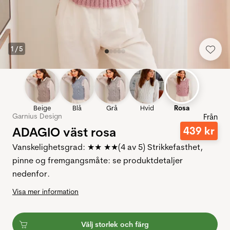
1
/
5
Beige
Blå
Grå
Hvid
Rosa
Garnius Design
Från
ADAGIO väst rosa
439
kr
Vanskelighetsgrad: ★★ ★★(4 av 5) Strikkefasthet,
pinne og fremgangsmåte: se produktdetaljer
nedenfor.
Visa mer information
Välj storlek och färg