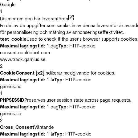
Google
1
Läs mer om den här leverantören
En del av de uppgifter som samlas in av denna leverantör är avse
för personalisering och mätning av annonseringseffektivitet.
test_cookie
Used to check if the user's browser supports cookies
Maximal lagringstid
: 1 dag
Typ
: HTTP-cookie
consent.cookiebot.com
www.track.garnius.se
2
CookieConsent [x2]
Indikerar medgivande för cookies.
Maximal lagringstid
: 1 år
Typ
: HTTP-cookie
garnius.no
1
PHPSESSID
Preserves user session state across page requests.
Maximal lagringstid
: 1 dag
Typ
: HTTP-cookie
garnius.se
2
Cross_Consent
Väntande
Maximal lagringstid
: 1 år
Typ
: HTTP-cookie