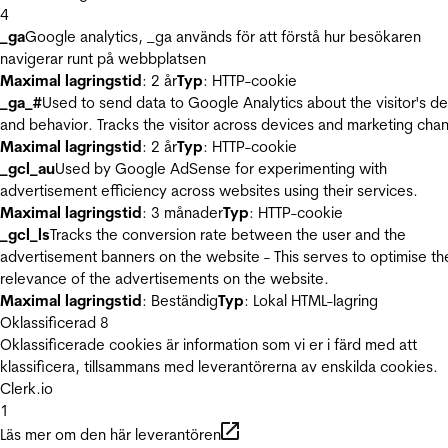
4
_ga
Google analytics, _ga används för att förstå hur besökaren
navigerar runt på webbplatsen
Maximal lagringstid
: 2 år
Typ
: HTTP-cookie
_ga_#
Used to send data to Google Analytics about the visitor's d
and behavior. Tracks the visitor across devices and marketing chan
Maximal lagringstid
: 2 år
Typ
: HTTP-cookie
_gcl_au
Used by Google AdSense for experimenting with
advertisement efficiency across websites using their services.
Maximal lagringstid
: 3 månader
Typ
: HTTP-cookie
_gcl_ls
Tracks the conversion rate between the user and the
advertisement banners on the website - This serves to optimise th
relevance of the advertisements on the website.
Maximal lagringstid
: Beständig
Typ
: Lokal HTML-lagring
Oklassificerad
8
Oklassificerade cookies är information som vi er i färd med att
klassificera, tillsammans med leverantörerna av enskilda cookies.
Clerk.io
1
Läs mer om den här leverantören