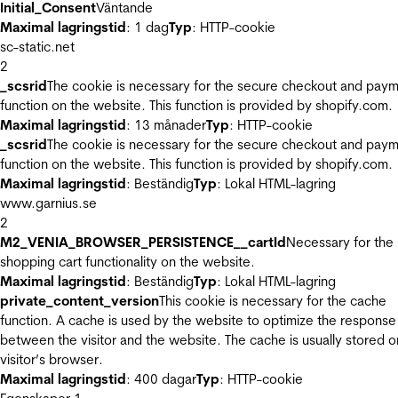
Initial_Consent
Väntande
Maximal lagringstid
: 1 dag
Typ
: HTTP-cookie
sc-static.net
2
_scsrid
The cookie is necessary for the secure checkout and pay
function on the website. This function is provided by shopify.com.
Maximal lagringstid
: 13 månader
Typ
: HTTP-cookie
_scsrid
The cookie is necessary for the secure checkout and pay
function on the website. This function is provided by shopify.com.
Maximal lagringstid
: Beständig
Typ
: Lokal HTML-lagring
www.garnius.se
2
M2_VENIA_BROWSER_PERSISTENCE__cartId
Necessary for the
shopping cart functionality on the website.
Maximal lagringstid
: Beständig
Typ
: Lokal HTML-lagring
private_content_version
This cookie is necessary for the cache
function. A cache is used by the website to optimize the response
between the visitor and the website. The cache is usually stored o
visitor’s browser.
Maximal lagringstid
: 400 dagar
Typ
: HTTP-cookie