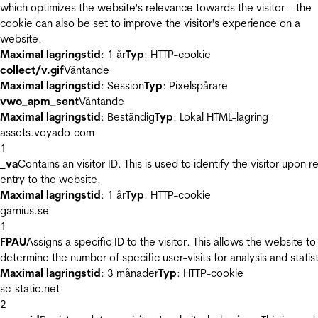
which optimizes the website's relevance towards the visitor – the
cookie can also be set to improve the visitor's experience on a
website.
Maximal lagringstid
: 1 år
Typ
: HTTP-cookie
collect/v.gif
Väntande
Maximal lagringstid
: Session
Typ
: Pixelspårare
vwo_apm_sent
Väntande
Maximal lagringstid
: Beständig
Typ
: Lokal HTML-lagring
assets.voyado.com
1
_va
Contains an visitor ID. This is used to identify the visitor upon r
entry to the website.
Maximal lagringstid
: 1 år
Typ
: HTTP-cookie
garnius.se
1
FPAU
Assigns a specific ID to the visitor. This allows the website to
determine the number of specific user-visits for analysis and statist
Maximal lagringstid
: 3 månader
Typ
: HTTP-cookie
sc-static.net
2