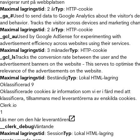
navigerar runt på webbplatsen
Maximal lagringstid
: 2 år
Typ
: HTTP-cookie
_ga_#
Used to send data to Google Analytics about the visitor's d
and behavior. Tracks the visitor across devices and marketing chan
Maximal lagringstid
: 2 år
Typ
: HTTP-cookie
_gcl_au
Used by Google AdSense for experimenting with
advertisement efficiency across websites using their services.
Maximal lagringstid
: 3 månader
Typ
: HTTP-cookie
_gcl_ls
Tracks the conversion rate between the user and the
advertisement banners on the website - This serves to optimise th
relevance of the advertisements on the website.
Maximal lagringstid
: Beständig
Typ
: Lokal HTML-lagring
Oklassificerad
9
Oklassificerade cookies är information som vi er i färd med att
klassificera, tillsammans med leverantörerna av enskilda cookies.
Clerk.io
1
Läs mer om den här leverantören
__clerk_debug
Väntande
Maximal lagringstid
: Session
Typ
: Lokal HTML-lagring