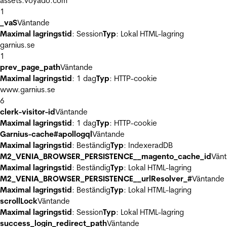
assets.voyado.com
1
_vaS
Väntande
Maximal lagringstid
: Session
Typ
: Lokal HTML-lagring
garnius.se
1
prev_page_path
Väntande
Maximal lagringstid
: 1 dag
Typ
: HTTP-cookie
www.garnius.se
6
clerk-visitor-id
Väntande
Maximal lagringstid
: 1 dag
Typ
: HTTP-cookie
Garnius-cache#apollogql
Väntande
Maximal lagringstid
: Beständig
Typ
: IndexeradDB
M2_VENIA_BROWSER_PERSISTENCE__magento_cache_id
Vän
Maximal lagringstid
: Beständig
Typ
: Lokal HTML-lagring
M2_VENIA_BROWSER_PERSISTENCE__urlResolver_#
Väntande
Maximal lagringstid
: Beständig
Typ
: Lokal HTML-lagring
scrollLock
Väntande
Maximal lagringstid
: Session
Typ
: Lokal HTML-lagring
success_login_redirect_path
Väntande