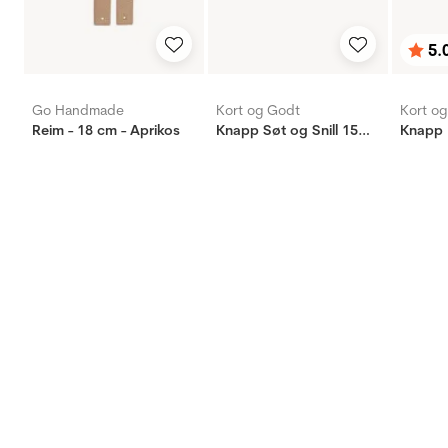
5.
Bety
utav 
Go Handmade
Kort og Godt
Kort o
Reim - 18 cm - Aprikos
Knapp Søt og Snill 15mm