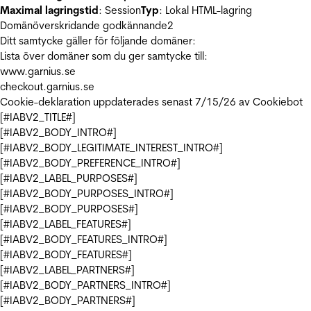
Maximal lagringstid
: Session
Typ
: Lokal HTML-lagring
Domänöverskridande godkännande
2
Ditt samtycke gäller för följande domäner:
Lista över domäner som du ger samtycke till:
www.garnius.se
checkout.garnius.se
Cookie-deklaration uppdaterades senast 7/15/26 av
Cookiebot
[#IABV2_TITLE#]
[#IABV2_BODY_INTRO#]
[#IABV2_BODY_LEGITIMATE_INTEREST_INTRO#]
[#IABV2_BODY_PREFERENCE_INTRO#]
[#IABV2_LABEL_PURPOSES#]
[#IABV2_BODY_PURPOSES_INTRO#]
[#IABV2_BODY_PURPOSES#]
[#IABV2_LABEL_FEATURES#]
[#IABV2_BODY_FEATURES_INTRO#]
[#IABV2_BODY_FEATURES#]
[#IABV2_LABEL_PARTNERS#]
[#IABV2_BODY_PARTNERS_INTRO#]
[#IABV2_BODY_PARTNERS#]