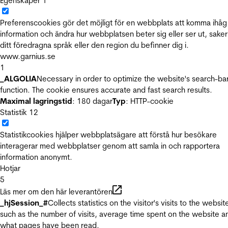
Egenskaper
1
Preferenscookies gör det möjligt för en webbplats att komma ihåg
information och ändra hur webbplatsen beter sig eller ser ut, sake
ditt föredragna språk eller den region du befinner dig i.
www.garnius.se
1
_ALGOLIA
Necessary in order to optimize the website's search-ba
function. The cookie ensures accurate and fast search results.
Maximal lagringstid
: 180 dagar
Typ
: HTTP-cookie
Statistik
12
Statistikcookies hjälper webbplatsägare att förstå hur besökare
interagerar med webbplatser genom att samla in och rapportera
information anonymt.
Hotjar
5
Läs mer om den här leverantören
_hjSession_#
Collects statistics on the visitor's visits to the websit
such as the number of visits, average time spent on the website a
what pages have been read.