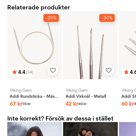
Relaterade produkter
-29%
-30%
4.4
4.
(34)
Betyg:
utav 5 stjärnor
Bety
utav 
Viking Garn
Viking Garn
Viking 
Addi Rundsticka - Mässing
Addi Virknål - Metall
67
kr
42
kr
60
kr
95
kr
60
kr
Inte korrekt? Försök av dessa i stället