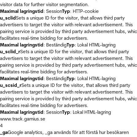
visitor data for further visitor segmentation.
Maximal lagringstid
: Session
Typ
: HTTP-cookie
u_sclid
Sets a unique ID for the visitor, that allows third party
advertisers to target the visitor with relevant advertisement. This
pairing service is provided by third party advertisement hubs, whi
facilitates real-time bidding for advertisers.
Maximal lagringstid
: Beständig
Typ
: Lokal HTML-lagring
u_sclid_r
Sets a unique ID for the visitor, that allows third party
advertisers to target the visitor with relevant advertisement. This
pairing service is provided by third party advertisement hubs, whi
facilitates real-time bidding for advertisers.
Maximal lagringstid
: Beständig
Typ
: Lokal HTML-lagring
u_scsid_r
Sets a unique ID for the visitor, that allows third party
advertisers to target the visitor with relevant advertisement. This
pairing service is provided by third party advertisement hubs, whi
facilitates real-time bidding for advertisers.
Maximal lagringstid
: Session
Typ
: Lokal HTML-lagring
www.track.garnius.se
4
_ga
Google analytics, _ga används för att förstå hur besökaren