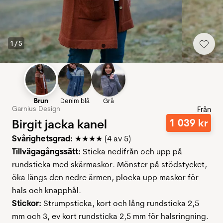
1
/
5
Brun
Denim blå
Grå
Garnius Design
Från
Birgit jacka kanel
1
039
kr
Svårighetsgrad:
★★★★ (4 av 5)
Tillvägagångssätt:
Sticka nedifrån och upp på
rundsticka med skärmaskor. Mönster på stödstycket,
öka längs den nedre ärmen, plocka upp maskor för
hals och knapphål.
Stickor:
Strumpsticka, kort och lång rundsticka 2,5
mm och 3, ev kort rundsticka 2,5 mm för halsringning.