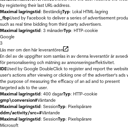
by registering their last URL-address.
Maximal lagringstid
: Beständig
Typ
: Lokal HTML-lagring
_fbp
Used by Facebook to deliver a series of advertisement produ
such as real time bidding from third party advertisers.
Maximal lagringstid
: 3 månader
Typ
: HTTP-cookie
Google
3
Läs mer om den här leverantören
En del av de uppgifter som samlas in av denna leverantör är avse
för personalisering och mätning av annonseringseffektivitet.
IDE
Used by Google DoubleClick to register and report the websit
user's actions after viewing or clicking one of the advertiser's ads 
the purpose of measuring the efficacy of an ad and to present
targeted ads to the user.
Maximal lagringstid
: 400 dagar
Typ
: HTTP-cookie
gmp\conversion#
Väntande
Maximal lagringstid
: Session
Typ
: Pixelspårare
ddm/activity/src=#
Väntande
Maximal lagringstid
: Session
Typ
: Pixelspårare
Microsoft