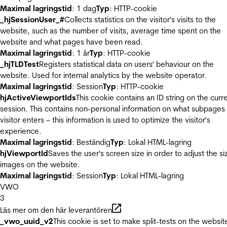
Maximal lagringstid
: 1 dag
Typ
: HTTP-cookie
_hjSessionUser_#
Collects statistics on the visitor's visits to the
website, such as the number of visits, average time spent on the
website and what pages have been read.
Maximal lagringstid
: 1 år
Typ
: HTTP-cookie
_hjTLDTest
Registers statistical data on users' behaviour on the
website. Used for internal analytics by the website operator.
Maximal lagringstid
: Session
Typ
: HTTP-cookie
hjActiveViewportIds
This cookie contains an ID string on the curr
session. This contains non-personal information on what subpages
visitor enters – this information is used to optimize the visitor's
experience.
Maximal lagringstid
: Beständig
Typ
: Lokal HTML-lagring
hjViewportId
Saves the user's screen size in order to adjust the si
images on the website.
Maximal lagringstid
: Session
Typ
: Lokal HTML-lagring
VWO
3
Läs mer om den här leverantören
_vwo_uuid_v2
This cookie is set to make split-tests on the websit