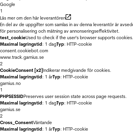
Google
1
Läs mer om den här leverantören
En del av de uppgifter som samlas in av denna leverantör är avse
för personalisering och mätning av annonseringseffektivitet.
test_cookie
Used to check if the user's browser supports cookies
Maximal lagringstid
: 1 dag
Typ
: HTTP-cookie
consent.cookiebot.com
www.track.garnius.se
2
CookieConsent [x2]
Indikerar medgivande för cookies.
Maximal lagringstid
: 1 år
Typ
: HTTP-cookie
garnius.no
1
PHPSESSID
Preserves user session state across page requests.
Maximal lagringstid
: 1 dag
Typ
: HTTP-cookie
garnius.se
2
Cross_Consent
Väntande
Maximal lagringstid
: 1 år
Typ
: HTTP-cookie