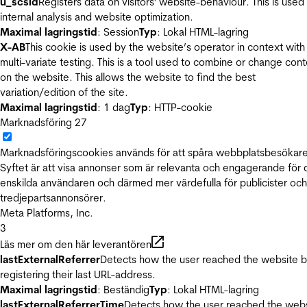
u_scsid
Registers data on visitors' website-behaviour. This is used 
internal analysis and website optimization.
Maximal lagringstid
: Session
Typ
: Lokal HTML-lagring
X-AB
This cookie is used by the website’s operator in context with
multi-variate testing. This is a tool used to combine or change con
on the website. This allows the website to find the best
variation/edition of the site.
Maximal lagringstid
: 1 dag
Typ
: HTTP-cookie
Marknadsföring
27
Marknadsföringscookies används för att spåra webbplatsbesökare
Syftet är att visa annonser som är relevanta och engagerande för
enskilda användaren och därmed mer värdefulla för publicister och
tredjepartsannonsörer.
Meta Platforms, Inc.
3
Läs mer om den här leverantören
lastExternalReferrer
Detects how the user reached the website 
registering their last URL-address.
Maximal lagringstid
: Beständig
Typ
: Lokal HTML-lagring
lastExternalReferrerTime
Detects how the user reached the web