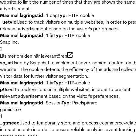
website to limit the number of times that they are shown the same
advertisement.
Maximal lagringstid
: 1 dag
Typ
: HTTP-cookie
_uetvid
Used to track visitors on multiple websites, in order to pre
relevant advertisement based on the visitor's preferences.
Maximal lagringstid
: 1 år
Typ
: HTTP-cookie
Snap Inc.
2
Läs mer om den här leverantören
sc_at
Used by Snapchat to implement advertisement content on t
website - The cookie detects the efficiency of the ads and collect
visitor data for further visitor segmentation.
Maximal lagringstid
: 1 år
Typ
: HTTP-cookie
p
Used to track visitors on multiple websites, in order to present
relevant advertisement based on the visitor's preferences.
Maximal lagringstid
: Session
Typ
: Pixelspårare
garnius.se
1
_gtmeec
Used to temporarily store and process ecommerce-relat
interaction data in order to ensure reliable analytics event tracking