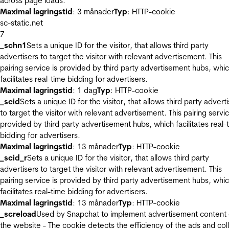
across page loads.
Maximal lagringstid
: 3 månader
Typ
: HTTP-cookie
sc-static.net
7
_schn1
Sets a unique ID for the visitor, that allows third party
advertisers to target the visitor with relevant advertisement. This
pairing service is provided by third party advertisement hubs, whi
facilitates real-time bidding for advertisers.
Maximal lagringstid
: 1 dag
Typ
: HTTP-cookie
_scid
Sets a unique ID for the visitor, that allows third party advert
to target the visitor with relevant advertisement. This pairing servic
provided by third party advertisement hubs, which facilitates real-
bidding for advertisers.
Maximal lagringstid
: 13 månader
Typ
: HTTP-cookie
_scid_r
Sets a unique ID for the visitor, that allows third party
advertisers to target the visitor with relevant advertisement. This
pairing service is provided by third party advertisement hubs, whi
facilitates real-time bidding for advertisers.
Maximal lagringstid
: 13 månader
Typ
: HTTP-cookie
_screload
Used by Snapchat to implement advertisement content
the website - The cookie detects the efficiency of the ads and col