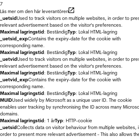
7
Läs mer om den här leverantören
_uetsid
Used to track visitors on multiple websites, in order to pre
relevant advertisement based on the visitor's preferences.
Maximal lagringstid
: Beständig
Typ
: Lokal HTML-lagring
_uetsid_exp
Contains the expiry-date for the cookie with
corresponding name.
Maximal lagringstid
: Beständig
Typ
: Lokal HTML-lagring
_uetvid
Used to track visitors on multiple websites, in order to pre
relevant advertisement based on the visitor's preferences.
Maximal lagringstid
: Beständig
Typ
: Lokal HTML-lagring
_uetvid_exp
Contains the expiry-date for the cookie with
corresponding name.
Maximal lagringstid
: Beständig
Typ
: Lokal HTML-lagring
MUID
Used widely by Microsoft as a unique user ID. The cookie
enables user tracking by synchronising the ID across many Microso
domains.
Maximal lagringstid
: 1 år
Typ
: HTTP-cookie
_uetsid
Collects data on visitor behaviour from multiple websites, 
order to present more relevant advertisement - This also allows th