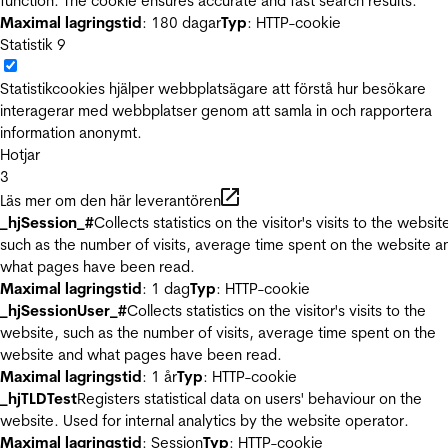
function. The cookie ensures accurate and fast search results.
Maximal lagringstid
: 180 dagar
Typ
: HTTP-cookie
Statistik
9
Statistikcookies hjälper webbplatsägare att förstå hur besökare
interagerar med webbplatser genom att samla in och rapportera
information anonymt.
Hotjar
3
Läs mer om den här leverantören
_hjSession_#
Collects statistics on the visitor's visits to the websit
such as the number of visits, average time spent on the website a
what pages have been read.
Maximal lagringstid
: 1 dag
Typ
: HTTP-cookie
_hjSessionUser_#
Collects statistics on the visitor's visits to the
website, such as the number of visits, average time spent on the
website and what pages have been read.
Maximal lagringstid
: 1 år
Typ
: HTTP-cookie
_hjTLDTest
Registers statistical data on users' behaviour on the
website. Used for internal analytics by the website operator.
Maximal lagringstid
: Session
Typ
: HTTP-cookie