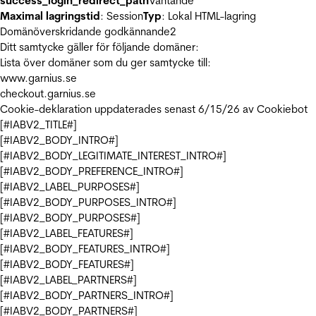
success_login_redirect_path
Väntande
Maximal lagringstid
: Session
Typ
: Lokal HTML-lagring
Domänöverskridande godkännande
2
Ditt samtycke gäller för följande domäner:
Lista över domäner som du ger samtycke till:
www.garnius.se
checkout.garnius.se
Cookie-deklaration uppdaterades senast 6/15/26 av
Cookiebot
[#IABV2_TITLE#]
[#IABV2_BODY_INTRO#]
[#IABV2_BODY_LEGITIMATE_INTEREST_INTRO#]
[#IABV2_BODY_PREFERENCE_INTRO#]
[#IABV2_LABEL_PURPOSES#]
[#IABV2_BODY_PURPOSES_INTRO#]
[#IABV2_BODY_PURPOSES#]
[#IABV2_LABEL_FEATURES#]
[#IABV2_BODY_FEATURES_INTRO#]
[#IABV2_BODY_FEATURES#]
[#IABV2_LABEL_PARTNERS#]
[#IABV2_BODY_PARTNERS_INTRO#]
[#IABV2_BODY_PARTNERS#]