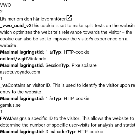
VWO
2
Läs mer om den här leverantören
_vwo_uuid_v2
This cookie is set to make split-tests on the websit
which optimizes the website's relevance towards the visitor – the
cookie can also be set to improve the visitor's experience on a
website.
Maximal lagringstid
: 1 år
Typ
: HTTP-cookie
collect/v.gif
Väntande
Maximal lagringstid
: Session
Typ
: Pixelspårare
assets.voyado.com
1
_va
Contains an visitor ID. This is used to identify the visitor upon r
entry to the website.
Maximal lagringstid
: 1 år
Typ
: HTTP-cookie
garnius.se
1
FPAU
Assigns a specific ID to the visitor. This allows the website to
determine the number of specific user-visits for analysis and statist
Maximal lagringstid
: 3 månader
Typ
: HTTP-cookie