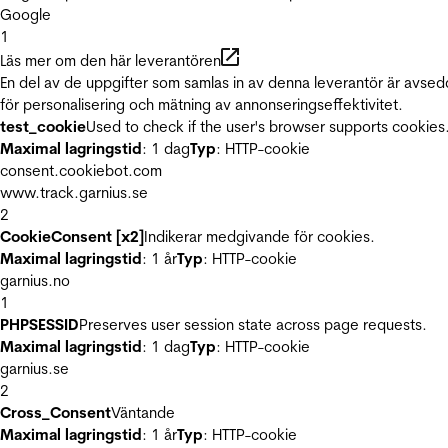
Google
1
Läs mer om den här leverantören
En del av de uppgifter som samlas in av denna leverantör är avse
för personalisering och mätning av annonseringseffektivitet.
test_cookie
Used to check if the user's browser supports cookies
Maximal lagringstid
: 1 dag
Typ
: HTTP-cookie
consent.cookiebot.com
www.track.garnius.se
2
CookieConsent [x2]
Indikerar medgivande för cookies.
Maximal lagringstid
: 1 år
Typ
: HTTP-cookie
garnius.no
1
PHPSESSID
Preserves user session state across page requests.
Maximal lagringstid
: 1 dag
Typ
: HTTP-cookie
garnius.se
2
Cross_Consent
Väntande
Maximal lagringstid
: 1 år
Typ
: HTTP-cookie