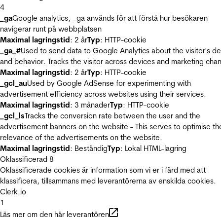
4
_ga
Google analytics, _ga används för att förstå hur besökaren
navigerar runt på webbplatsen
Maximal lagringstid
: 2 år
Typ
: HTTP-cookie
_ga_#
Used to send data to Google Analytics about the visitor's d
and behavior. Tracks the visitor across devices and marketing chan
Maximal lagringstid
: 2 år
Typ
: HTTP-cookie
_gcl_au
Used by Google AdSense for experimenting with
advertisement efficiency across websites using their services.
Maximal lagringstid
: 3 månader
Typ
: HTTP-cookie
_gcl_ls
Tracks the conversion rate between the user and the
advertisement banners on the website - This serves to optimise th
relevance of the advertisements on the website.
Maximal lagringstid
: Beständig
Typ
: Lokal HTML-lagring
Oklassificerad
8
Oklassificerade cookies är information som vi er i färd med att
klassificera, tillsammans med leverantörerna av enskilda cookies.
Clerk.io
1
Läs mer om den här leverantören