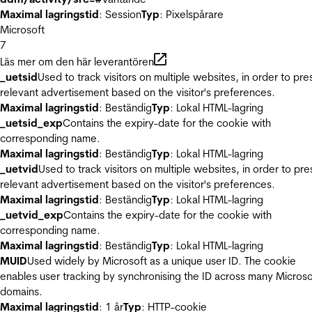
Maximal lagringstid
: Session
Typ
: Pixelspårare
Microsoft
7
Läs mer om den här leverantören
_uetsid
Used to track visitors on multiple websites, in order to pre
relevant advertisement based on the visitor's preferences.
Maximal lagringstid
: Beständig
Typ
: Lokal HTML-lagring
_uetsid_exp
Contains the expiry-date for the cookie with
corresponding name.
Maximal lagringstid
: Beständig
Typ
: Lokal HTML-lagring
_uetvid
Used to track visitors on multiple websites, in order to pre
relevant advertisement based on the visitor's preferences.
Maximal lagringstid
: Beständig
Typ
: Lokal HTML-lagring
_uetvid_exp
Contains the expiry-date for the cookie with
corresponding name.
Maximal lagringstid
: Beständig
Typ
: Lokal HTML-lagring
MUID
Used widely by Microsoft as a unique user ID. The cookie
enables user tracking by synchronising the ID across many Microso
domains.
Maximal lagringstid
: 1 år
Typ
: HTTP-cookie