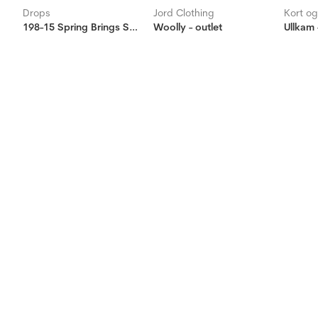
Drops
Jord Clothing
Kort o
198-15 Spring Brings Sokker
Woolly - outlet
Ullkam 