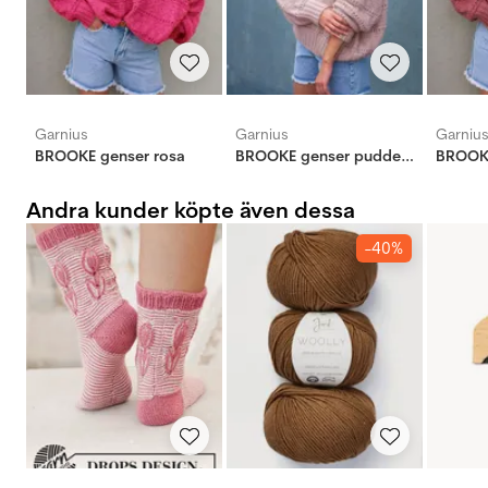
Garnius
Garnius
Garniu
BROOKE genser rosa
BROOKE genser pudderrosa
BROOKE
Andra kunder köpte även dessa
-40%