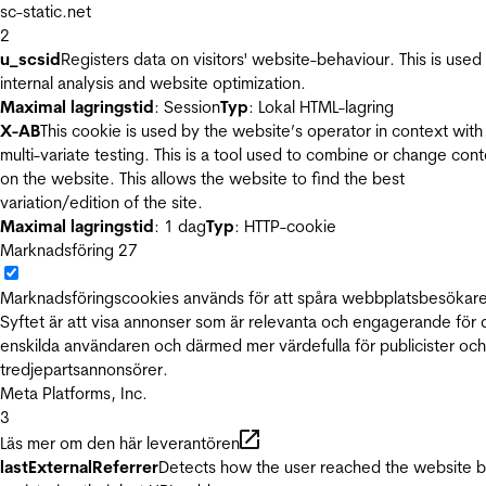
sc-static.net
2
u_scsid
Registers data on visitors' website-behaviour. This is used 
internal analysis and website optimization.
Maximal lagringstid
: Session
Typ
: Lokal HTML-lagring
X-AB
This cookie is used by the website’s operator in context with
multi-variate testing. This is a tool used to combine or change con
on the website. This allows the website to find the best
variation/edition of the site.
Maximal lagringstid
: 1 dag
Typ
: HTTP-cookie
Marknadsföring
27
Marknadsföringscookies används för att spåra webbplatsbesökare
Syftet är att visa annonser som är relevanta och engagerande för
enskilda användaren och därmed mer värdefulla för publicister och
tredjepartsannonsörer.
Meta Platforms, Inc.
3
Läs mer om den här leverantören
lastExternalReferrer
Detects how the user reached the website 