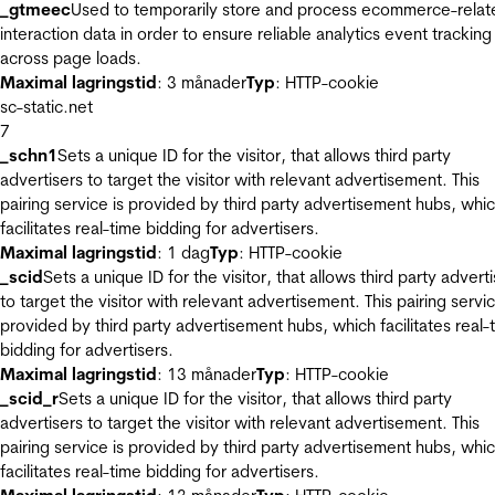
_gtmeec
Used to temporarily store and process ecommerce-relat
interaction data in order to ensure reliable analytics event tracking
across page loads.
Maximal lagringstid
: 3 månader
Typ
: HTTP-cookie
sc-static.net
7
_schn1
Sets a unique ID for the visitor, that allows third party
advertisers to target the visitor with relevant advertisement. This
pairing service is provided by third party advertisement hubs, whi
facilitates real-time bidding for advertisers.
Maximal lagringstid
: 1 dag
Typ
: HTTP-cookie
_scid
Sets a unique ID for the visitor, that allows third party advert
to target the visitor with relevant advertisement. This pairing servic
provided by third party advertisement hubs, which facilitates real-
bidding for advertisers.
Maximal lagringstid
: 13 månader
Typ
: HTTP-cookie
_scid_r
Sets a unique ID for the visitor, that allows third party
advertisers to target the visitor with relevant advertisement. This
pairing service is provided by third party advertisement hubs, whi
facilitates real-time bidding for advertisers.