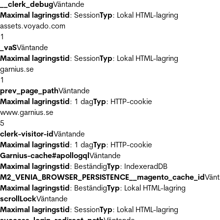
__clerk_debug
Väntande
Maximal lagringstid
: Session
Typ
: Lokal HTML-lagring
assets.voyado.com
1
_vaS
Väntande
Maximal lagringstid
: Session
Typ
: Lokal HTML-lagring
garnius.se
1
prev_page_path
Väntande
Maximal lagringstid
: 1 dag
Typ
: HTTP-cookie
www.garnius.se
5
clerk-visitor-id
Väntande
Maximal lagringstid
: 1 dag
Typ
: HTTP-cookie
Garnius-cache#apollogql
Väntande
Maximal lagringstid
: Beständig
Typ
: IndexeradDB
M2_VENIA_BROWSER_PERSISTENCE__magento_cache_id
Vän
Maximal lagringstid
: Beständig
Typ
: Lokal HTML-lagring
scrollLock
Väntande
Maximal lagringstid
: Session
Typ
: Lokal HTML-lagring