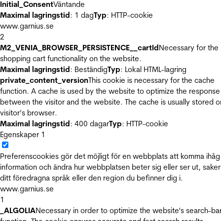
Initial_Consent
Väntande
Maximal lagringstid
: 1 dag
Typ
: HTTP-cookie
www.garnius.se
2
M2_VENIA_BROWSER_PERSISTENCE__cartId
Necessary for the
shopping cart functionality on the website.
Maximal lagringstid
: Beständig
Typ
: Lokal HTML-lagring
private_content_version
This cookie is necessary for the cache
function. A cache is used by the website to optimize the response
between the visitor and the website. The cache is usually stored o
visitor’s browser.
Maximal lagringstid
: 400 dagar
Typ
: HTTP-cookie
Egenskaper
1
Preferenscookies gör det möjligt för en webbplats att komma ihåg
information och ändra hur webbplatsen beter sig eller ser ut, sake
ditt föredragna språk eller den region du befinner dig i.
www.garnius.se
1
_ALGOLIA
Necessary in order to optimize the website's search-ba