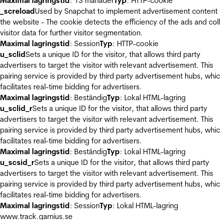
Maximal lagringstid
: 13 månader
Typ
: HTTP-cookie
_screload
Used by Snapchat to implement advertisement content
the website - The cookie detects the efficiency of the ads and col
visitor data for further visitor segmentation.
Maximal lagringstid
: Session
Typ
: HTTP-cookie
u_sclid
Sets a unique ID for the visitor, that allows third party
advertisers to target the visitor with relevant advertisement. This
pairing service is provided by third party advertisement hubs, whi
facilitates real-time bidding for advertisers.
Maximal lagringstid
: Beständig
Typ
: Lokal HTML-lagring
u_sclid_r
Sets a unique ID for the visitor, that allows third party
advertisers to target the visitor with relevant advertisement. This
pairing service is provided by third party advertisement hubs, whi
facilitates real-time bidding for advertisers.
Maximal lagringstid
: Beständig
Typ
: Lokal HTML-lagring
u_scsid_r
Sets a unique ID for the visitor, that allows third party
advertisers to target the visitor with relevant advertisement. This
pairing service is provided by third party advertisement hubs, whi
facilitates real-time bidding for advertisers.
Maximal lagringstid
: Session
Typ
: Lokal HTML-lagring
www.track.garnius.se