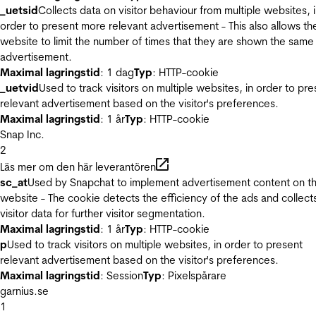
_uetsid
Collects data on visitor behaviour from multiple websites, 
order to present more relevant advertisement - This also allows th
website to limit the number of times that they are shown the same
advertisement.
Maximal lagringstid
: 1 dag
Typ
: HTTP-cookie
_uetvid
Used to track visitors on multiple websites, in order to pre
relevant advertisement based on the visitor's preferences.
Maximal lagringstid
: 1 år
Typ
: HTTP-cookie
Snap Inc.
2
Läs mer om den här leverantören
sc_at
Used by Snapchat to implement advertisement content on t
website - The cookie detects the efficiency of the ads and collect
visitor data for further visitor segmentation.
Maximal lagringstid
: 1 år
Typ
: HTTP-cookie
p
Used to track visitors on multiple websites, in order to present
relevant advertisement based on the visitor's preferences.
Maximal lagringstid
: Session
Typ
: Pixelspårare
garnius.se
1