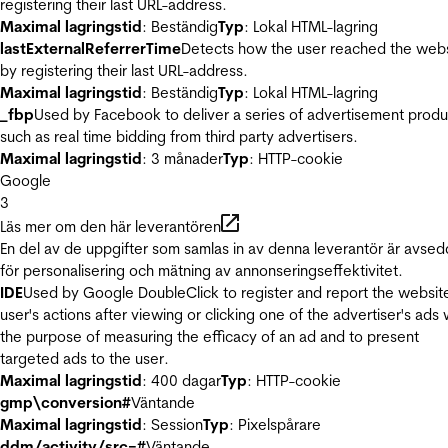
registering their last URL-address.
Maximal lagringstid
: Beständig
Typ
: Lokal HTML-lagring
lastExternalReferrerTime
Detects how the user reached the web
by registering their last URL-address.
Maximal lagringstid
: Beständig
Typ
: Lokal HTML-lagring
_fbp
Used by Facebook to deliver a series of advertisement produ
such as real time bidding from third party advertisers.
Maximal lagringstid
: 3 månader
Typ
: HTTP-cookie
Google
3
Läs mer om den här leverantören
En del av de uppgifter som samlas in av denna leverantör är avse
för personalisering och mätning av annonseringseffektivitet.
IDE
Used by Google DoubleClick to register and report the websit
user's actions after viewing or clicking one of the advertiser's ads 
the purpose of measuring the efficacy of an ad and to present
targeted ads to the user.
Maximal lagringstid
: 400 dagar
Typ
: HTTP-cookie
gmp\conversion#
Väntande
Maximal lagringstid
: Session
Typ
: Pixelspårare
ddm/activity/src=#
Väntande