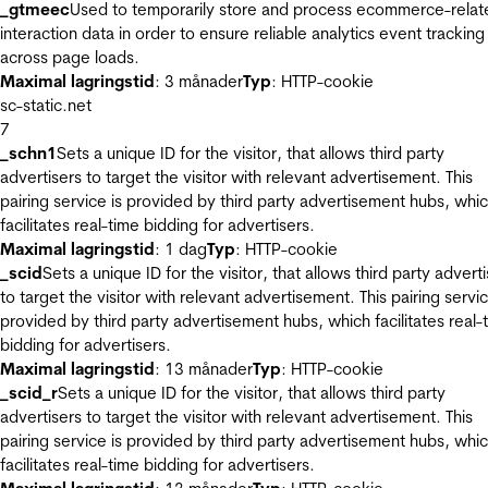
_gtmeec
Used to temporarily store and process ecommerce-relat
interaction data in order to ensure reliable analytics event tracking
across page loads.
Maximal lagringstid
: 3 månader
Typ
: HTTP-cookie
sc-static.net
7
_schn1
Sets a unique ID for the visitor, that allows third party
advertisers to target the visitor with relevant advertisement. This
pairing service is provided by third party advertisement hubs, whi
facilitates real-time bidding for advertisers.
Maximal lagringstid
: 1 dag
Typ
: HTTP-cookie
_scid
Sets a unique ID for the visitor, that allows third party advert
to target the visitor with relevant advertisement. This pairing servic
provided by third party advertisement hubs, which facilitates real-
bidding for advertisers.
Maximal lagringstid
: 13 månader
Typ
: HTTP-cookie
_scid_r
Sets a unique ID for the visitor, that allows third party
advertisers to target the visitor with relevant advertisement. This
pairing service is provided by third party advertisement hubs, whi
facilitates real-time bidding for advertisers.