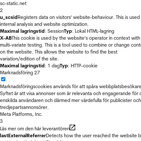
sc-static.net
2
u_scsid
Registers data on visitors' website-behaviour. This is used 
internal analysis and website optimization.
Maximal lagringstid
: Session
Typ
: Lokal HTML-lagring
X-AB
This cookie is used by the website’s operator in context with
multi-variate testing. This is a tool used to combine or change con
on the website. This allows the website to find the best
variation/edition of the site.
Maximal lagringstid
: 1 dag
Typ
: HTTP-cookie
Marknadsföring
27
Marknadsföringscookies används för att spåra webbplatsbesökare
Syftet är att visa annonser som är relevanta och engagerande för
enskilda användaren och därmed mer värdefulla för publicister och
tredjepartsannonsörer.
Meta Platforms, Inc.
3
Läs mer om den här leverantören
lastExternalReferrer
Detects how the user reached the website 