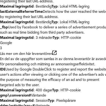
registering their last URL-address.
Maximal lagringstid
: Beständig
Typ
: Lokal HTML-lagring
lastExternalReferrerTime
Detects how the user reached the web
by registering their last URL-address.
Maximal lagringstid
: Beständig
Typ
: Lokal HTML-lagring
_fbp
Used by Facebook to deliver a series of advertisement produ
such as real time bidding from third party advertisers.
Maximal lagringstid
: 3 månader
Typ
: HTTP-cookie
Google
3
Läs mer om den här leverantören
En del av de uppgifter som samlas in av denna leverantör är avse
för personalisering och mätning av annonseringseffektivitet.
IDE
Used by Google DoubleClick to register and report the websit
user's actions after viewing or clicking one of the advertiser's ads 
the purpose of measuring the efficacy of an ad and to present
targeted ads to the user.
Maximal lagringstid
: 400 dagar
Typ
: HTTP-cookie
gmp\conversion#
Väntande
Maximal lagringstid
: Session
Typ
: Pixelspårare
ddm/activity/src=#
Väntande