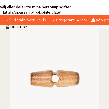
Sälj eller dela inte mina personuppgifter
Tillåt alla
Anpassa
Tillåt valda
Inte tillåtet
Fri frakt över 899 kr!
Prisgaranti + 15%
Köp pre
Hem
TILLBEHÖR
>