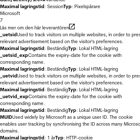
Maximal lagringstid
: Session
Typ
: Pixelspårare
Microsoft
7
Läs mer om den här leverantören
_uetsid
Used to track visitors on multiple websites, in order to pre
relevant advertisement based on the visitor's preferences.
Maximal lagringstid
: Beständig
Typ
: Lokal HTML-lagring
_uetsid_exp
Contains the expiry-date for the cookie with
corresponding name.
Maximal lagringstid
: Beständig
Typ
: Lokal HTML-lagring
_uetvid
Used to track visitors on multiple websites, in order to pre
relevant advertisement based on the visitor's preferences.
Maximal lagringstid
: Beständig
Typ
: Lokal HTML-lagring
_uetvid_exp
Contains the expiry-date for the cookie with
corresponding name.
Maximal lagringstid
: Beständig
Typ
: Lokal HTML-lagring
MUID
Used widely by Microsoft as a unique user ID. The cookie
enables user tracking by synchronising the ID across many Microso
domains.
Maximal lagringstid
: 1 år
Typ
: HTTP-cookie