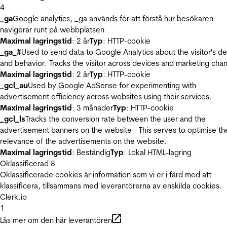
4
_ga
Google analytics, _ga används för att förstå hur besökaren
navigerar runt på webbplatsen
Maximal lagringstid
: 2 år
Typ
: HTTP-cookie
_ga_#
Used to send data to Google Analytics about the visitor's d
and behavior. Tracks the visitor across devices and marketing chan
Maximal lagringstid
: 2 år
Typ
: HTTP-cookie
_gcl_au
Used by Google AdSense for experimenting with
advertisement efficiency across websites using their services.
Maximal lagringstid
: 3 månader
Typ
: HTTP-cookie
_gcl_ls
Tracks the conversion rate between the user and the
advertisement banners on the website - This serves to optimise th
relevance of the advertisements on the website.
Maximal lagringstid
: Beständig
Typ
: Lokal HTML-lagring
Oklassificerad
8
Oklassificerade cookies är information som vi er i färd med att
klassificera, tillsammans med leverantörerna av enskilda cookies.
Clerk.io
1
Läs mer om den här leverantören