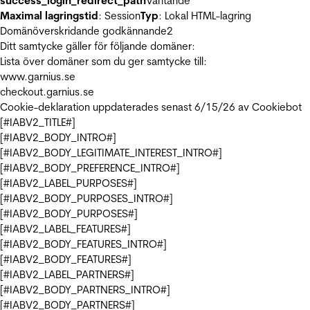
success_login_redirect_path
Väntande
Maximal lagringstid
: Session
Typ
: Lokal HTML-lagring
Domänöverskridande godkännande
2
Ditt samtycke gäller för följande domäner:
Lista över domäner som du ger samtycke till:
www.garnius.se
checkout.garnius.se
Cookie-deklaration uppdaterades senast 6/15/26 av
Cookiebot
[#IABV2_TITLE#]
[#IABV2_BODY_INTRO#]
[#IABV2_BODY_LEGITIMATE_INTEREST_INTRO#]
[#IABV2_BODY_PREFERENCE_INTRO#]
[#IABV2_LABEL_PURPOSES#]
[#IABV2_BODY_PURPOSES_INTRO#]
[#IABV2_BODY_PURPOSES#]
[#IABV2_LABEL_FEATURES#]
[#IABV2_BODY_FEATURES_INTRO#]
[#IABV2_BODY_FEATURES#]
[#IABV2_LABEL_PARTNERS#]
[#IABV2_BODY_PARTNERS_INTRO#]
[#IABV2_BODY_PARTNERS#]