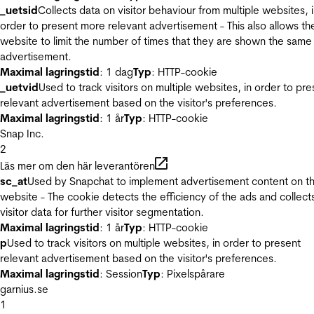
_uetsid
Collects data on visitor behaviour from multiple websites, 
order to present more relevant advertisement - This also allows th
website to limit the number of times that they are shown the same
advertisement.
Maximal lagringstid
: 1 dag
Typ
: HTTP-cookie
_uetvid
Used to track visitors on multiple websites, in order to pre
relevant advertisement based on the visitor's preferences.
Maximal lagringstid
: 1 år
Typ
: HTTP-cookie
Snap Inc.
2
Läs mer om den här leverantören
sc_at
Used by Snapchat to implement advertisement content on t
website - The cookie detects the efficiency of the ads and collect
visitor data for further visitor segmentation.
Maximal lagringstid
: 1 år
Typ
: HTTP-cookie
p
Used to track visitors on multiple websites, in order to present
relevant advertisement based on the visitor's preferences.
Maximal lagringstid
: Session
Typ
: Pixelspårare
garnius.se
1