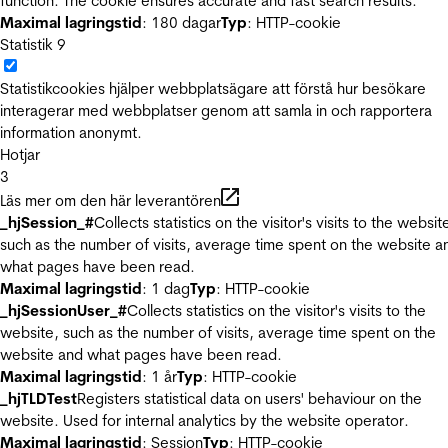
function. The cookie ensures accurate and fast search results.
Maximal lagringstid
: 180 dagar
Typ
: HTTP-cookie
Statistik
9
Statistikcookies hjälper webbplatsägare att förstå hur besökare
interagerar med webbplatser genom att samla in och rapportera
information anonymt.
Hotjar
3
Läs mer om den här leverantören
_hjSession_#
Collects statistics on the visitor's visits to the websit
such as the number of visits, average time spent on the website a
what pages have been read.
Maximal lagringstid
: 1 dag
Typ
: HTTP-cookie
_hjSessionUser_#
Collects statistics on the visitor's visits to the
website, such as the number of visits, average time spent on the
website and what pages have been read.
Maximal lagringstid
: 1 år
Typ
: HTTP-cookie
_hjTLDTest
Registers statistical data on users' behaviour on the
website. Used for internal analytics by the website operator.
Maximal lagringstid
: Session
Typ
: HTTP-cookie