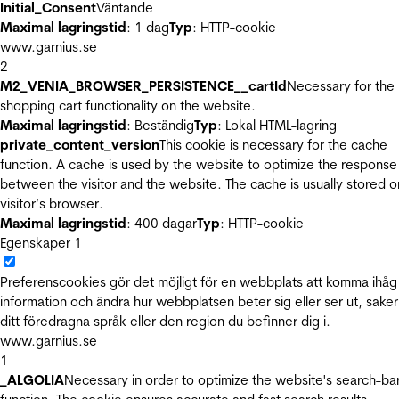
Initial_Consent
Väntande
Maximal lagringstid
: 1 dag
Typ
: HTTP-cookie
www.garnius.se
2
M2_VENIA_BROWSER_PERSISTENCE__cartId
Necessary for the
shopping cart functionality on the website.
Maximal lagringstid
: Beständig
Typ
: Lokal HTML-lagring
private_content_version
This cookie is necessary for the cache
function. A cache is used by the website to optimize the response
between the visitor and the website. The cache is usually stored o
visitor’s browser.
Maximal lagringstid
: 400 dagar
Typ
: HTTP-cookie
Egenskaper
1
Preferenscookies gör det möjligt för en webbplats att komma ihåg
information och ändra hur webbplatsen beter sig eller ser ut, sake
ditt föredragna språk eller den region du befinner dig i.
www.garnius.se
1
_ALGOLIA
Necessary in order to optimize the website's search-ba