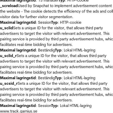
Maximal lagringstid
: 13 månader
Typ
: HTTP-cookie
_screload
Used by Snapchat to implement advertisement content
the website - The cookie detects the efficiency of the ads and col
visitor data for further visitor segmentation.
Maximal lagringstid
: Session
Typ
: HTTP-cookie
u_sclid
Sets a unique ID for the visitor, that allows third party
advertisers to target the visitor with relevant advertisement. This
pairing service is provided by third party advertisement hubs, whi
facilitates real-time bidding for advertisers.
Maximal lagringstid
: Beständig
Typ
: Lokal HTML-lagring
u_sclid_r
Sets a unique ID for the visitor, that allows third party
advertisers to target the visitor with relevant advertisement. This
pairing service is provided by third party advertisement hubs, whi
facilitates real-time bidding for advertisers.
Maximal lagringstid
: Beständig
Typ
: Lokal HTML-lagring
u_scsid_r
Sets a unique ID for the visitor, that allows third party
advertisers to target the visitor with relevant advertisement. This
pairing service is provided by third party advertisement hubs, whi
facilitates real-time bidding for advertisers.
Maximal lagringstid
: Session
Typ
: Lokal HTML-lagring
www.track.garnius.se