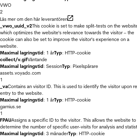
VWO
2
Läs mer om den här leverantören
_vwo_uuid_v2
This cookie is set to make split-tests on the websit
which optimizes the website's relevance towards the visitor – the
cookie can also be set to improve the visitor's experience on a
website.
Maximal lagringstid
: 1 år
Typ
: HTTP-cookie
collect/v.gif
Väntande
Maximal lagringstid
: Session
Typ
: Pixelspårare
assets.voyado.com
1
_va
Contains an visitor ID. This is used to identify the visitor upon r
entry to the website.
Maximal lagringstid
: 1 år
Typ
: HTTP-cookie
garnius.se
1
FPAU
Assigns a specific ID to the visitor. This allows the website to
determine the number of specific user-visits for analysis and statist
Maximal lagringstid
: 3 månader
Typ
: HTTP-cookie