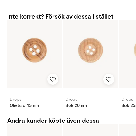
Inte korrekt? Försök av dessa i stället
Drops
Drops
Drops
Olivträd 15mm
Bok 20mm
Bok 2
Andra kunder köpte även dessa