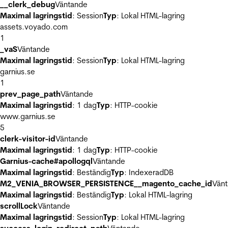
__clerk_debug
Väntande
Maximal lagringstid
: Session
Typ
: Lokal HTML-lagring
assets.voyado.com
1
_vaS
Väntande
Maximal lagringstid
: Session
Typ
: Lokal HTML-lagring
garnius.se
1
prev_page_path
Väntande
Maximal lagringstid
: 1 dag
Typ
: HTTP-cookie
www.garnius.se
5
clerk-visitor-id
Väntande
Maximal lagringstid
: 1 dag
Typ
: HTTP-cookie
Garnius-cache#apollogql
Väntande
Maximal lagringstid
: Beständig
Typ
: IndexeradDB
M2_VENIA_BROWSER_PERSISTENCE__magento_cache_id
Vän
Maximal lagringstid
: Beständig
Typ
: Lokal HTML-lagring
scrollLock
Väntande
Maximal lagringstid
: Session
Typ
: Lokal HTML-lagring