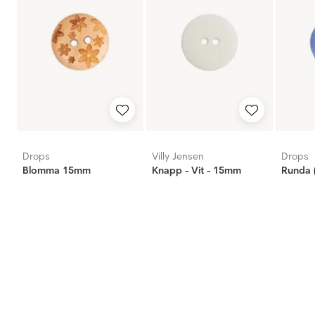
Drops
Villy Jensen
Drops
Blomma 15mm
Knapp - Vit - 15mm
Runda 