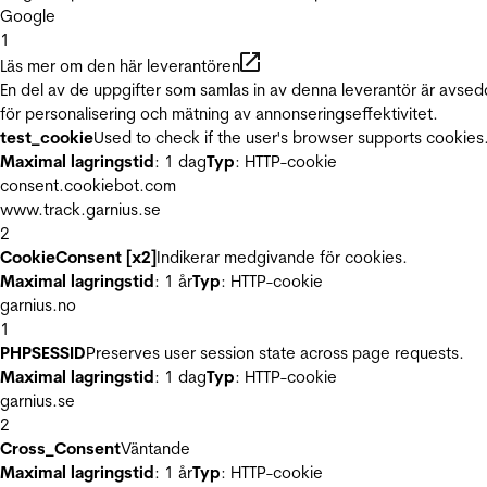
Google
1
Läs mer om den här leverantören
En del av de uppgifter som samlas in av denna leverantör är avse
för personalisering och mätning av annonseringseffektivitet.
test_cookie
Used to check if the user's browser supports cookies
Maximal lagringstid
: 1 dag
Typ
: HTTP-cookie
consent.cookiebot.com
www.track.garnius.se
2
CookieConsent [x2]
Indikerar medgivande för cookies.
Maximal lagringstid
: 1 år
Typ
: HTTP-cookie
garnius.no
1
PHPSESSID
Preserves user session state across page requests.
Maximal lagringstid
: 1 dag
Typ
: HTTP-cookie
garnius.se
2
Cross_Consent
Väntande
Maximal lagringstid
: 1 år
Typ
: HTTP-cookie