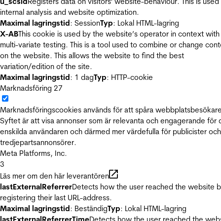
u_scsid
Registers data on visitors' website-behaviour. This is used 
internal analysis and website optimization.
Maximal lagringstid
: Session
Typ
: Lokal HTML-lagring
X-AB
This cookie is used by the website’s operator in context with
multi-variate testing. This is a tool used to combine or change con
on the website. This allows the website to find the best
variation/edition of the site.
Maximal lagringstid
: 1 dag
Typ
: HTTP-cookie
Marknadsföring
27
Marknadsföringscookies används för att spåra webbplatsbesökare
Syftet är att visa annonser som är relevanta och engagerande för
enskilda användaren och därmed mer värdefulla för publicister och
tredjepartsannonsörer.
Meta Platforms, Inc.
3
Läs mer om den här leverantören
lastExternalReferrer
Detects how the user reached the website 
registering their last URL-address.
Maximal lagringstid
: Beständig
Typ
: Lokal HTML-lagring
lastExternalReferrerTime
Detects how the user reached the web