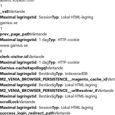
assets.voyado.com
1
_vaS
Väntande
Maximal lagringstid
: Session
Typ
: Lokal HTML-lagring
garnius.se
1
prev_page_path
Väntande
Maximal lagringstid
: 1 dag
Typ
: HTTP-cookie
www.garnius.se
6
clerk-visitor-id
Väntande
Maximal lagringstid
: 1 dag
Typ
: HTTP-cookie
Garnius-cache#apollogql
Väntande
Maximal lagringstid
: Beständig
Typ
: IndexeradDB
M2_VENIA_BROWSER_PERSISTENCE__magento_cache_id
Vän
Maximal lagringstid
: Beständig
Typ
: Lokal HTML-lagring
M2_VENIA_BROWSER_PERSISTENCE__urlResolver_#
Väntande
Maximal lagringstid
: Beständig
Typ
: Lokal HTML-lagring
scrollLock
Väntande
Maximal lagringstid
: Session
Typ
: Lokal HTML-lagring
success_login_redirect_path
Väntande