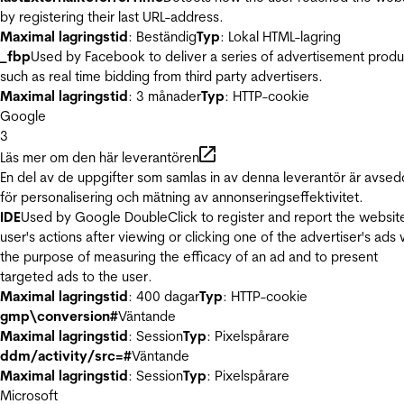
by registering their last URL-address.
Maximal lagringstid
: Beständig
Typ
: Lokal HTML-lagring
_fbp
Used by Facebook to deliver a series of advertisement produ
such as real time bidding from third party advertisers.
Maximal lagringstid
: 3 månader
Typ
: HTTP-cookie
Google
3
Läs mer om den här leverantören
En del av de uppgifter som samlas in av denna leverantör är avse
för personalisering och mätning av annonseringseffektivitet.
IDE
Used by Google DoubleClick to register and report the websit
user's actions after viewing or clicking one of the advertiser's ads 
the purpose of measuring the efficacy of an ad and to present
targeted ads to the user.
Maximal lagringstid
: 400 dagar
Typ
: HTTP-cookie
gmp\conversion#
Väntande
Maximal lagringstid
: Session
Typ
: Pixelspårare
ddm/activity/src=#
Väntande
Maximal lagringstid
: Session
Typ
: Pixelspårare
Microsoft