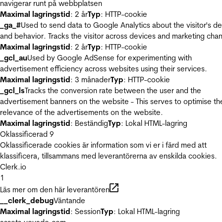
navigerar runt på webbplatsen
Maximal lagringstid
: 2 år
Typ
: HTTP-cookie
_ga_#
Used to send data to Google Analytics about the visitor's d
and behavior. Tracks the visitor across devices and marketing chan
Maximal lagringstid
: 2 år
Typ
: HTTP-cookie
_gcl_au
Used by Google AdSense for experimenting with
advertisement efficiency across websites using their services.
Maximal lagringstid
: 3 månader
Typ
: HTTP-cookie
_gcl_ls
Tracks the conversion rate between the user and the
advertisement banners on the website - This serves to optimise th
relevance of the advertisements on the website.
Maximal lagringstid
: Beständig
Typ
: Lokal HTML-lagring
Oklassificerad
9
Oklassificerade cookies är information som vi er i färd med att
klassificera, tillsammans med leverantörerna av enskilda cookies.
Clerk.io
1
Läs mer om den här leverantören
__clerk_debug
Väntande
Maximal lagringstid
: Session
Typ
: Lokal HTML-lagring