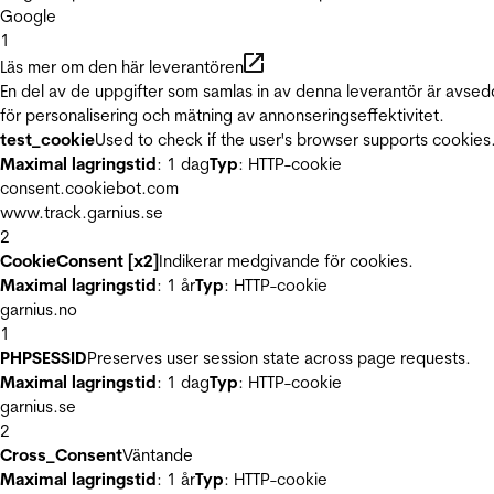
Google
1
Läs mer om den här leverantören
En del av de uppgifter som samlas in av denna leverantör är avse
för personalisering och mätning av annonseringseffektivitet.
test_cookie
Used to check if the user's browser supports cookies
Maximal lagringstid
: 1 dag
Typ
: HTTP-cookie
consent.cookiebot.com
www.track.garnius.se
2
CookieConsent [x2]
Indikerar medgivande för cookies.
Maximal lagringstid
: 1 år
Typ
: HTTP-cookie
garnius.no
1
PHPSESSID
Preserves user session state across page requests.
Maximal lagringstid
: 1 dag
Typ
: HTTP-cookie
garnius.se
2
Cross_Consent
Väntande
Maximal lagringstid
: 1 år
Typ
: HTTP-cookie