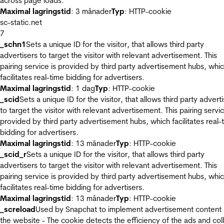
across page loads.
Maximal lagringstid
: 3 månader
Typ
: HTTP-cookie
sc-static.net
7
_schn1
Sets a unique ID for the visitor, that allows third party
advertisers to target the visitor with relevant advertisement. This
pairing service is provided by third party advertisement hubs, whi
facilitates real-time bidding for advertisers.
Maximal lagringstid
: 1 dag
Typ
: HTTP-cookie
_scid
Sets a unique ID for the visitor, that allows third party advert
to target the visitor with relevant advertisement. This pairing servic
provided by third party advertisement hubs, which facilitates real-
bidding for advertisers.
Maximal lagringstid
: 13 månader
Typ
: HTTP-cookie
_scid_r
Sets a unique ID for the visitor, that allows third party
advertisers to target the visitor with relevant advertisement. This
pairing service is provided by third party advertisement hubs, whi
facilitates real-time bidding for advertisers.
Maximal lagringstid
: 13 månader
Typ
: HTTP-cookie
_screload
Used by Snapchat to implement advertisement content
the website - The cookie detects the efficiency of the ads and col