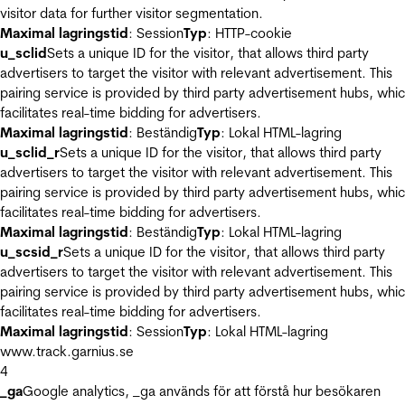
visitor data for further visitor segmentation.
Maximal lagringstid
: Session
Typ
: HTTP-cookie
u_sclid
Sets a unique ID for the visitor, that allows third party
advertisers to target the visitor with relevant advertisement. This
pairing service is provided by third party advertisement hubs, whi
facilitates real-time bidding for advertisers.
Maximal lagringstid
: Beständig
Typ
: Lokal HTML-lagring
u_sclid_r
Sets a unique ID for the visitor, that allows third party
advertisers to target the visitor with relevant advertisement. This
pairing service is provided by third party advertisement hubs, whi
facilitates real-time bidding for advertisers.
Maximal lagringstid
: Beständig
Typ
: Lokal HTML-lagring
u_scsid_r
Sets a unique ID for the visitor, that allows third party
advertisers to target the visitor with relevant advertisement. This
pairing service is provided by third party advertisement hubs, whi
facilitates real-time bidding for advertisers.
Maximal lagringstid
: Session
Typ
: Lokal HTML-lagring
www.track.garnius.se
4
_ga
Google analytics, _ga används för att förstå hur besökaren