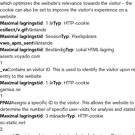
which optimizes the website's relevance towards the visitor – the
cookie can also be set to improve the visitor's experience on a
website.
Maximal lagringstid
: 1 år
Typ
: HTTP-cookie
collect/v.gif
Väntande
Maximal lagringstid
: Session
Typ
: Pixelspårare
vwo_apm_sent
Väntande
Maximal lagringstid
: Beständig
Typ
: Lokal HTML-lagring
assets.voyado.com
1
_va
Contains an visitor ID. This is used to identify the visitor upon r
entry to the website.
Maximal lagringstid
: 1 år
Typ
: HTTP-cookie
garnius.se
1
FPAU
Assigns a specific ID to the visitor. This allows the website to
determine the number of specific user-visits for analysis and statist
Maximal lagringstid
: 3 månader
Typ
: HTTP-cookie
sc-static.net
2