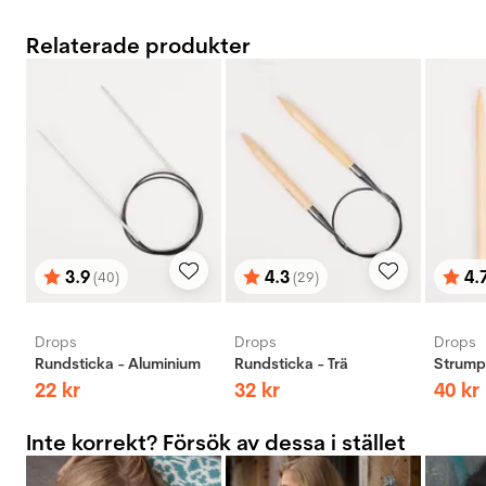
Relaterade produkter
3.9
4.3
4.
(40)
(29)
Betyg:
utav 5 stjärnor
Betyg:
utav 5 stjärnor
Bety
utav 
Drops
Drops
Drops
Rundsticka - Aluminium
Rundsticka - Trä
Strumps
22
kr
32
kr
40
kr
Inte korrekt? Försök av dessa i stället