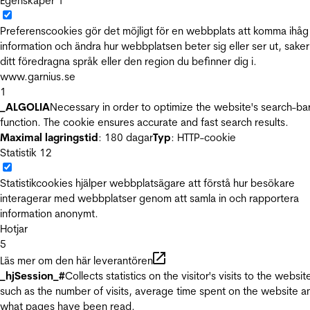
Egenskaper
1
Preferenscookies gör det möjligt för en webbplats att komma ihåg
information och ändra hur webbplatsen beter sig eller ser ut, sake
ditt föredragna språk eller den region du befinner dig i.
www.garnius.se
1
_ALGOLIA
Necessary in order to optimize the website's search-ba
function. The cookie ensures accurate and fast search results.
Maximal lagringstid
: 180 dagar
Typ
: HTTP-cookie
Statistik
12
Statistikcookies hjälper webbplatsägare att förstå hur besökare
interagerar med webbplatser genom att samla in och rapportera
information anonymt.
Hotjar
5
Läs mer om den här leverantören
_hjSession_#
Collects statistics on the visitor's visits to the websit
such as the number of visits, average time spent on the website a
what pages have been read.