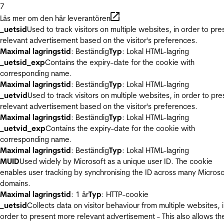
7
Läs mer om den här leverantören
_uetsid
Used to track visitors on multiple websites, in order to pre
relevant advertisement based on the visitor's preferences.
Maximal lagringstid
: Beständig
Typ
: Lokal HTML-lagring
_uetsid_exp
Contains the expiry-date for the cookie with
corresponding name.
Maximal lagringstid
: Beständig
Typ
: Lokal HTML-lagring
_uetvid
Used to track visitors on multiple websites, in order to pre
relevant advertisement based on the visitor's preferences.
Maximal lagringstid
: Beständig
Typ
: Lokal HTML-lagring
_uetvid_exp
Contains the expiry-date for the cookie with
corresponding name.
Maximal lagringstid
: Beständig
Typ
: Lokal HTML-lagring
MUID
Used widely by Microsoft as a unique user ID. The cookie
enables user tracking by synchronising the ID across many Microso
domains.
Maximal lagringstid
: 1 år
Typ
: HTTP-cookie
_uetsid
Collects data on visitor behaviour from multiple websites, 
order to present more relevant advertisement - This also allows th