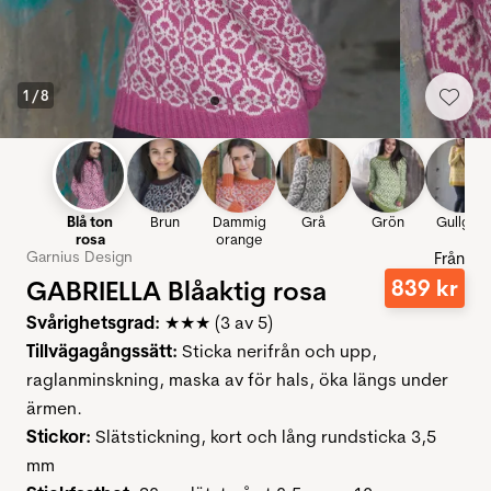
1
/
8
Blå ton
Brun
Dammig
Grå
Grön
Gullguld
rosa
orange
Garnius Design
Från
GABRIELLA Blåaktig rosa
839
kr
Svårighetsgrad:
★★★ (3 av 5)
Tillvägagångssätt:
Sticka nerifrån och upp,
raglanminskning, maska ​​av för hals, öka längs under
ärmen.
Stickor:
Slätstickning, kort och lång rundsticka 3,5
mm