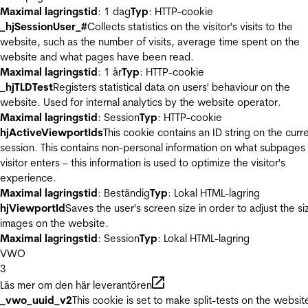
Maximal lagringstid
: 1 dag
Typ
: HTTP-cookie
_hjSessionUser_#
Collects statistics on the visitor's visits to the
website, such as the number of visits, average time spent on the
website and what pages have been read.
Maximal lagringstid
: 1 år
Typ
: HTTP-cookie
_hjTLDTest
Registers statistical data on users' behaviour on the
website. Used for internal analytics by the website operator.
Maximal lagringstid
: Session
Typ
: HTTP-cookie
hjActiveViewportIds
This cookie contains an ID string on the curr
session. This contains non-personal information on what subpages
visitor enters – this information is used to optimize the visitor's
experience.
Maximal lagringstid
: Beständig
Typ
: Lokal HTML-lagring
hjViewportId
Saves the user's screen size in order to adjust the si
images on the website.
Maximal lagringstid
: Session
Typ
: Lokal HTML-lagring
VWO
3
Läs mer om den här leverantören
_vwo_uuid_v2
This cookie is set to make split-tests on the websit