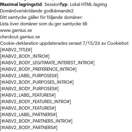
Maximal lagringstid
: Session
Typ
: Lokal HTML-lagring
Domänöverskridande godkännande
2
Ditt samtycke gäller för följande domäner:
Lista över domäner som du ger samtycke till:
www.garnius.se
checkout.garnius.se
Cookie-deklaration uppdaterades senast 7/15/26 av
Cookiebot
[#IABV2_TITLE#]
[#IABV2_BODY_INTRO#]
[#IABV2_BODY_LEGITIMATE_INTEREST_INTRO#]
[#IABV2_BODY_PREFERENCE_INTRO#]
[#IABV2_LABEL_PURPOSES#]
[#IABV2_BODY_PURPOSES_INTRO#]
[#IABV2_BODY_PURPOSES#]
[#IABV2_LABEL_FEATURES#]
[#IABV2_BODY_FEATURES_INTRO#]
[#IABV2_BODY_FEATURES#]
[#IABV2_LABEL_PARTNERS#]
[#IABV2_BODY_PARTNERS_INTRO#]
[#IABV2_BODY_PARTNERS#]