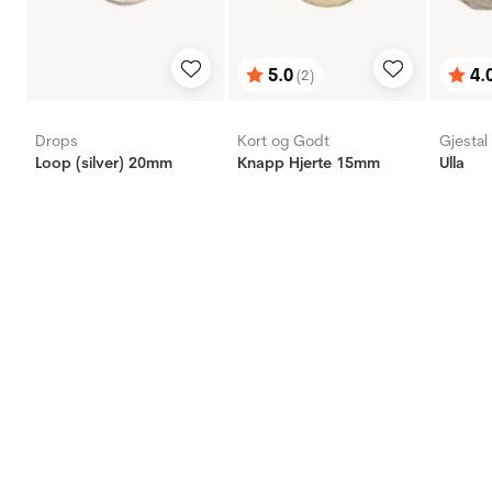
5.0
4.
(2)
Betyg:
utav 5 stjärnor
Bety
utav 
Drops
Kort og Godt
Gjestal
Loop (silver) 20mm
Knapp Hjerte 15mm
Ulla