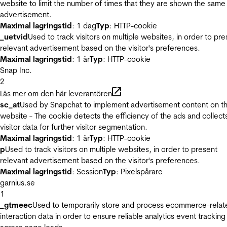
website to limit the number of times that they are shown the same
advertisement.
Maximal lagringstid
: 1 dag
Typ
: HTTP-cookie
_uetvid
Used to track visitors on multiple websites, in order to pre
relevant advertisement based on the visitor's preferences.
Maximal lagringstid
: 1 år
Typ
: HTTP-cookie
Snap Inc.
2
Läs mer om den här leverantören
sc_at
Used by Snapchat to implement advertisement content on t
website - The cookie detects the efficiency of the ads and collect
visitor data for further visitor segmentation.
Maximal lagringstid
: 1 år
Typ
: HTTP-cookie
p
Used to track visitors on multiple websites, in order to present
relevant advertisement based on the visitor's preferences.
Maximal lagringstid
: Session
Typ
: Pixelspårare
garnius.se
1
_gtmeec
Used to temporarily store and process ecommerce-relat
interaction data in order to ensure reliable analytics event tracking