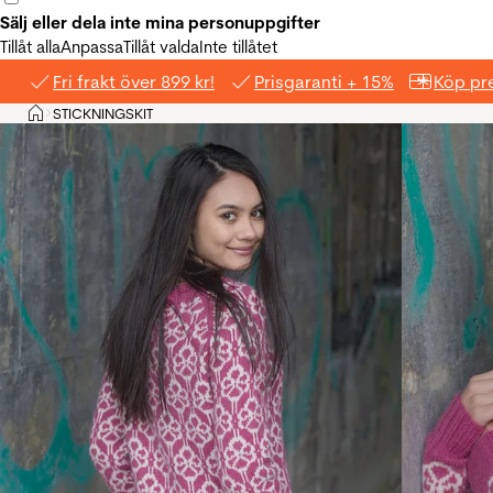
Sälj eller dela inte mina personuppgifter
Tillåt alla
Anpassa
Tillåt valda
Inte tillåtet
Fri frakt över 899 kr!
Prisgaranti + 15%
Köp pre
Hem
STICKNINGSKIT
>