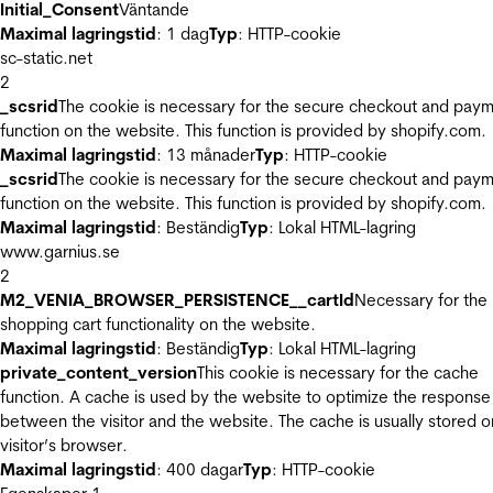
Initial_Consent
Väntande
Maximal lagringstid
: 1 dag
Typ
: HTTP-cookie
sc-static.net
2
_scsrid
The cookie is necessary for the secure checkout and pay
function on the website. This function is provided by shopify.com.
Maximal lagringstid
: 13 månader
Typ
: HTTP-cookie
_scsrid
The cookie is necessary for the secure checkout and pay
function on the website. This function is provided by shopify.com.
Maximal lagringstid
: Beständig
Typ
: Lokal HTML-lagring
www.garnius.se
2
M2_VENIA_BROWSER_PERSISTENCE__cartId
Necessary for the
shopping cart functionality on the website.
Maximal lagringstid
: Beständig
Typ
: Lokal HTML-lagring
private_content_version
This cookie is necessary for the cache
function. A cache is used by the website to optimize the response
between the visitor and the website. The cache is usually stored o
visitor’s browser.
Maximal lagringstid
: 400 dagar
Typ
: HTTP-cookie