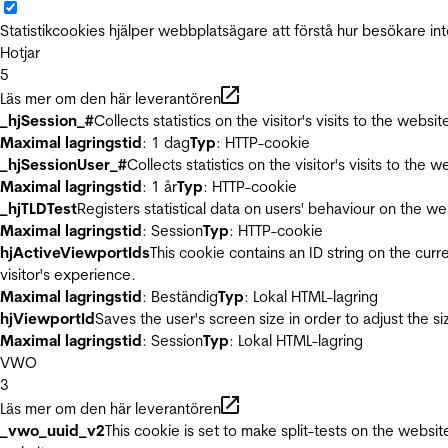
Statistikcookies hjälper webbplatsägare att förstå hur besökare 
Hotjar
5
Läs mer om den här leverantören
_hjSession_#
Collects statistics on the visitor's visits to the we
Maximal lagringstid
: 1 dag
Typ
: HTTP-cookie
_hjSessionUser_#
Collects statistics on the visitor's visits to t
Maximal lagringstid
: 1 år
Typ
: HTTP-cookie
_hjTLDTest
Registers statistical data on users' behaviour on the we
Maximal lagringstid
: Session
Typ
: HTTP-cookie
hjActiveViewportIds
This cookie contains an ID string on the curr
visitor's experience.
Maximal lagringstid
: Beständig
Typ
: Lokal HTML-lagring
hjViewportId
Saves the user's screen size in order to adjust the s
Maximal lagringstid
: Session
Typ
: Lokal HTML-lagring
VWO
3
Läs mer om den här leverantören
_vwo_uuid_v2
This cookie is set to make split-tests on the websi