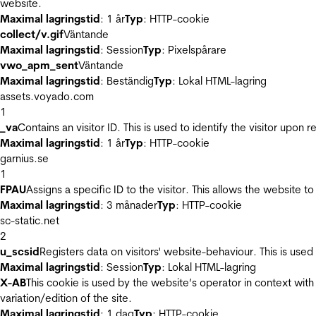
website.
Maximal lagringstid
: 1 år
Typ
: HTTP-cookie
collect/v.gif
Väntande
Maximal lagringstid
: Session
Typ
: Pixelspårare
vwo_apm_sent
Väntande
Maximal lagringstid
: Beständig
Typ
: Lokal HTML-lagring
assets.voyado.com
1
_va
Contains an visitor ID. This is used to identify the visitor upon 
Maximal lagringstid
: 1 år
Typ
: HTTP-cookie
garnius.se
1
FPAU
Assigns a specific ID to the visitor. This allows the website to
Maximal lagringstid
: 3 månader
Typ
: HTTP-cookie
sc-static.net
2
u_scsid
Registers data on visitors' website-behaviour. This is used 
Maximal lagringstid
: Session
Typ
: Lokal HTML-lagring
X-AB
This cookie is used by the website’s operator in context with 
variation/edition of the site.
Maximal lagringstid
: 1 dag
Typ
: HTTP-cookie