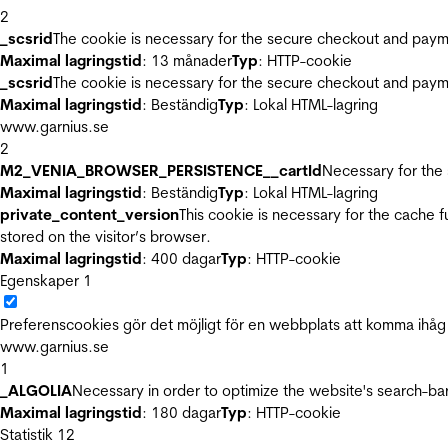
2
_scsrid
The cookie is necessary for the secure checkout and payme
Maximal lagringstid
: 13 månader
Typ
: HTTP-cookie
_scsrid
The cookie is necessary for the secure checkout and payme
Maximal lagringstid
: Beständig
Typ
: Lokal HTML-lagring
www.garnius.se
2
M2_VENIA_BROWSER_PERSISTENCE__cartId
Necessary for the 
Maximal lagringstid
: Beständig
Typ
: Lokal HTML-lagring
private_content_version
This cookie is necessary for the cache 
stored on the visitor’s browser.
Maximal lagringstid
: 400 dagar
Typ
: HTTP-cookie
Egenskaper
1
Preferenscookies gör det möjligt för en webbplats att komma ihåg i
www.garnius.se
1
_ALGOLIA
Necessary in order to optimize the website's search-bar
Maximal lagringstid
: 180 dagar
Typ
: HTTP-cookie
Statistik
12