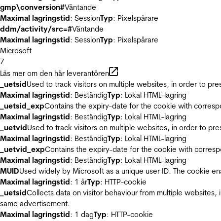
gmp\conversion#
Väntande
Maximal lagringstid
: Session
Typ
: Pixelspårare
ddm/activity/src=#
Väntande
Maximal lagringstid
: Session
Typ
: Pixelspårare
Microsoft
7
Läs mer om den här leverantören
_uetsid
Used to track visitors on multiple websites, in order to pr
Maximal lagringstid
: Beständig
Typ
: Lokal HTML-lagring
_uetsid_exp
Contains the expiry-date for the cookie with corres
Maximal lagringstid
: Beständig
Typ
: Lokal HTML-lagring
_uetvid
Used to track visitors on multiple websites, in order to pr
Maximal lagringstid
: Beständig
Typ
: Lokal HTML-lagring
_uetvid_exp
Contains the expiry-date for the cookie with corres
Maximal lagringstid
: Beständig
Typ
: Lokal HTML-lagring
MUID
Used widely by Microsoft as a unique user ID. The cookie en
Maximal lagringstid
: 1 år
Typ
: HTTP-cookie
_uetsid
Collects data on visitor behaviour from multiple websites, 
same advertisement.
Maximal lagringstid
: 1 dag
Typ
: HTTP-cookie