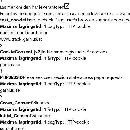
1
Läs mer om den här leverantören
En del av de uppgifter som samlas in av denna leverantör är avsed
test_cookie
Used to check if the user's browser supports cookies
Maximal lagringstid
: 1 dag
Typ
: HTTP-cookie
consent.cookiebot.com
www.track.garnius.se
2
CookieConsent [x2]
Indikerar medgivande för cookies.
Maximal lagringstid
: 1 år
Typ
: HTTP-cookie
garnius.no
1
PHPSESSID
Preserves user session state across page requests.
Maximal lagringstid
: 1 dag
Typ
: HTTP-cookie
garnius.se
2
Cross_Consent
Väntande
Maximal lagringstid
: 1 år
Typ
: HTTP-cookie
Initial_Consent
Väntande
Maximal lagringstid
: 1 dag
Typ
: HTTP-cookie
sc-static.net