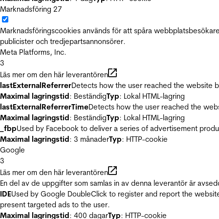
Marknadsföring
27
Marknadsföringscookies används för att spåra webbplatsbesökare.
publicister och tredjepartsannonsörer.
Meta Platforms, Inc.
3
Läs mer om den här leverantören
lastExternalReferrer
Detects how the user reached the website by 
Maximal lagringstid
: Beständig
Typ
: Lokal HTML-lagring
lastExternalReferrerTime
Detects how the user reached the websi
Maximal lagringstid
: Beständig
Typ
: Lokal HTML-lagring
_fbp
Used by Facebook to deliver a series of advertisement product
Maximal lagringstid
: 3 månader
Typ
: HTTP-cookie
Google
3
Läs mer om den här leverantören
En del av de uppgifter som samlas in av denna leverantör är avsed
IDE
Used by Google DoubleClick to register and report the website u
present targeted ads to the user.
Maximal lagringstid
: 400 dagar
Typ
: HTTP-cookie