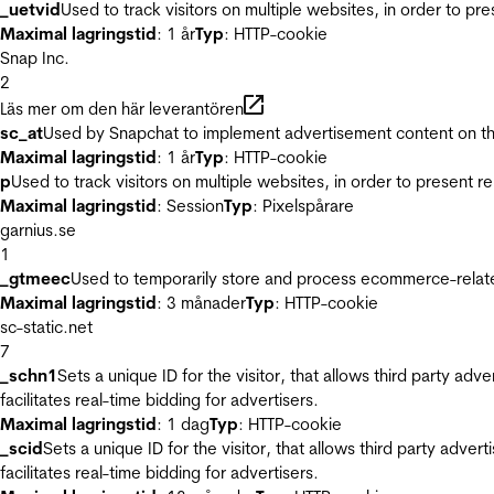
_uetvid
Used to track visitors on multiple websites, in order to pr
Maximal lagringstid
: 1 år
Typ
: HTTP-cookie
Snap Inc.
2
Läs mer om den här leverantören
sc_at
Used by Snapchat to implement advertisement content on the w
Maximal lagringstid
: 1 år
Typ
: HTTP-cookie
p
Used to track visitors on multiple websites, in order to present 
Maximal lagringstid
: Session
Typ
: Pixelspårare
garnius.se
1
_gtmeec
Used to temporarily store and process ecommerce-related 
Maximal lagringstid
: 3 månader
Typ
: HTTP-cookie
sc-static.net
7
_schn1
Sets a unique ID for the visitor, that allows third party adv
facilitates real-time bidding for advertisers.
Maximal lagringstid
: 1 dag
Typ
: HTTP-cookie
_scid
Sets a unique ID for the visitor, that allows third party adver
facilitates real-time bidding for advertisers.