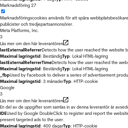
Marknadsföring
27
Marknadsföringscookies används för att spåra webbplatsbesökare.
publicister och tredjepartsannonsörer.
Meta Platforms, Inc.
3
Läs mer om den här leverantören
lastExternalReferrer
Detects how the user reached the website by 
Maximal lagringstid
: Beständig
Typ
: Lokal HTML-lagring
lastExternalReferrerTime
Detects how the user reached the websi
Maximal lagringstid
: Beständig
Typ
: Lokal HTML-lagring
_fbp
Used by Facebook to deliver a series of advertisement product
Maximal lagringstid
: 3 månader
Typ
: HTTP-cookie
Google
3
Läs mer om den här leverantören
En del av de uppgifter som samlas in av denna leverantör är avsed
IDE
Used by Google DoubleClick to register and report the website u
present targeted ads to the user.
Maximal lagringstid
: 400 dagar
Typ
: HTTP-cookie