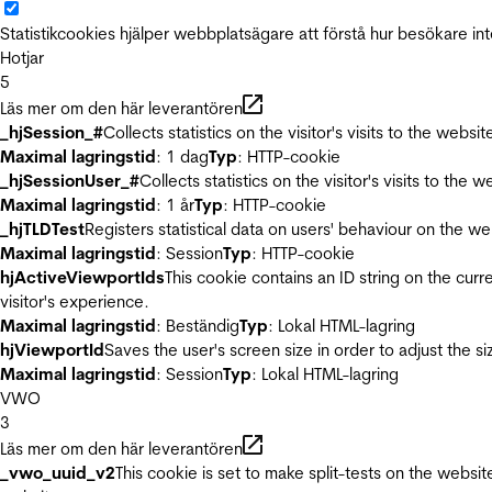
Statistikcookies hjälper webbplatsägare att förstå hur besökare 
Hotjar
5
Läs mer om den här leverantören
_hjSession_#
Collects statistics on the visitor's visits to the we
Maximal lagringstid
: 1 dag
Typ
: HTTP-cookie
_hjSessionUser_#
Collects statistics on the visitor's visits to t
Maximal lagringstid
: 1 år
Typ
: HTTP-cookie
_hjTLDTest
Registers statistical data on users' behaviour on the we
Maximal lagringstid
: Session
Typ
: HTTP-cookie
hjActiveViewportIds
This cookie contains an ID string on the curr
visitor's experience.
Maximal lagringstid
: Beständig
Typ
: Lokal HTML-lagring
hjViewportId
Saves the user's screen size in order to adjust the s
Maximal lagringstid
: Session
Typ
: Lokal HTML-lagring
VWO
3
Läs mer om den här leverantören
_vwo_uuid_v2
This cookie is set to make split-tests on the websi