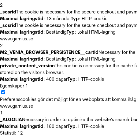
2
_scsrid
The cookie is necessary for the secure checkout and payme
Maximal lagringstid
: 13 månader
Typ
: HTTP-cookie
_scsrid
The cookie is necessary for the secure checkout and payme
Maximal lagringstid
: Beständig
Typ
: Lokal HTML-lagring
www.garnius.se
2
M2_VENIA_BROWSER_PERSISTENCE__cartId
Necessary for the 
Maximal lagringstid
: Beständig
Typ
: Lokal HTML-lagring
private_content_version
This cookie is necessary for the cache 
stored on the visitor’s browser.
Maximal lagringstid
: 400 dagar
Typ
: HTTP-cookie
Egenskaper
1
Preferenscookies gör det möjligt för en webbplats att komma ihåg i
www.garnius.se
1
_ALGOLIA
Necessary in order to optimize the website's search-bar
Maximal lagringstid
: 180 dagar
Typ
: HTTP-cookie
Statistik
12