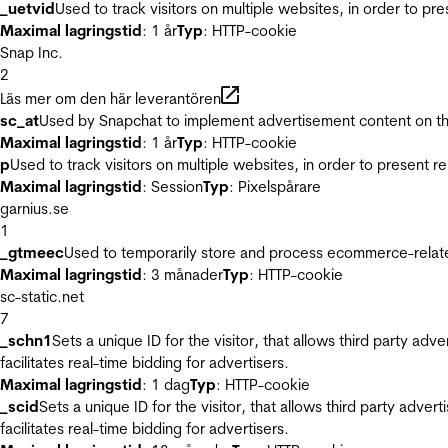
_uetvid
Used to track visitors on multiple websites, in order to pr
Maximal lagringstid
: 1 år
Typ
: HTTP-cookie
Snap Inc.
2
Läs mer om den här leverantören
sc_at
Used by Snapchat to implement advertisement content on the w
Maximal lagringstid
: 1 år
Typ
: HTTP-cookie
p
Used to track visitors on multiple websites, in order to present 
Maximal lagringstid
: Session
Typ
: Pixelspårare
garnius.se
1
_gtmeec
Used to temporarily store and process ecommerce-related 
Maximal lagringstid
: 3 månader
Typ
: HTTP-cookie
sc-static.net
7
_schn1
Sets a unique ID for the visitor, that allows third party adv
facilitates real-time bidding for advertisers.
Maximal lagringstid
: 1 dag
Typ
: HTTP-cookie
_scid
Sets a unique ID for the visitor, that allows third party adver
facilitates real-time bidding for advertisers.