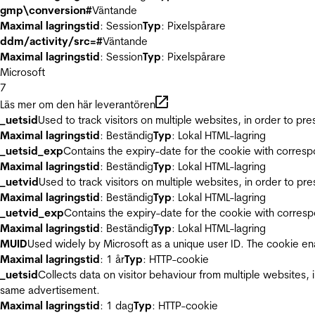
gmp\conversion#
Väntande
Maximal lagringstid
: Session
Typ
: Pixelspårare
ddm/activity/src=#
Väntande
Maximal lagringstid
: Session
Typ
: Pixelspårare
Microsoft
7
Läs mer om den här leverantören
_uetsid
Used to track visitors on multiple websites, in order to pr
Maximal lagringstid
: Beständig
Typ
: Lokal HTML-lagring
_uetsid_exp
Contains the expiry-date for the cookie with corres
Maximal lagringstid
: Beständig
Typ
: Lokal HTML-lagring
_uetvid
Used to track visitors on multiple websites, in order to pr
Maximal lagringstid
: Beständig
Typ
: Lokal HTML-lagring
_uetvid_exp
Contains the expiry-date for the cookie with corres
Maximal lagringstid
: Beständig
Typ
: Lokal HTML-lagring
MUID
Used widely by Microsoft as a unique user ID. The cookie en
Maximal lagringstid
: 1 år
Typ
: HTTP-cookie
_uetsid
Collects data on visitor behaviour from multiple websites, 
same advertisement.
Maximal lagringstid
: 1 dag
Typ
: HTTP-cookie