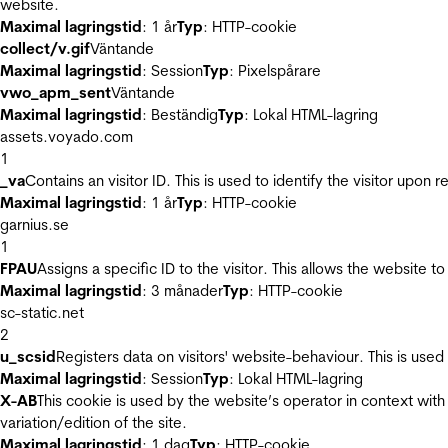
website.
Maximal lagringstid
: 1 år
Typ
: HTTP-cookie
collect/v.gif
Väntande
Maximal lagringstid
: Session
Typ
: Pixelspårare
vwo_apm_sent
Väntande
Maximal lagringstid
: Beständig
Typ
: Lokal HTML-lagring
assets.voyado.com
1
_va
Contains an visitor ID. This is used to identify the visitor upon 
Maximal lagringstid
: 1 år
Typ
: HTTP-cookie
garnius.se
1
FPAU
Assigns a specific ID to the visitor. This allows the website to
Maximal lagringstid
: 3 månader
Typ
: HTTP-cookie
sc-static.net
2
u_scsid
Registers data on visitors' website-behaviour. This is used 
Maximal lagringstid
: Session
Typ
: Lokal HTML-lagring
X-AB
This cookie is used by the website’s operator in context with 
variation/edition of the site.
Maximal lagringstid
: 1 dag
Typ
: HTTP-cookie