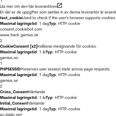
1
Läs mer om den här leverantören
En del av de uppgifter som samlas in av denna leverantör är avsed
test_cookie
Used to check if the user's browser supports cookies
Maximal lagringstid
: 1 dag
Typ
: HTTP-cookie
consent.cookiebot.com
www.track.garnius.se
2
CookieConsent [x2]
Indikerar medgivande för cookies.
Maximal lagringstid
: 1 år
Typ
: HTTP-cookie
garnius.no
1
PHPSESSID
Preserves user session state across page requests.
Maximal lagringstid
: 1 dag
Typ
: HTTP-cookie
garnius.se
2
Cross_Consent
Väntande
Maximal lagringstid
: 1 år
Typ
: HTTP-cookie
Initial_Consent
Väntande
Maximal lagringstid
: 1 dag
Typ
: HTTP-cookie
sc-static.net