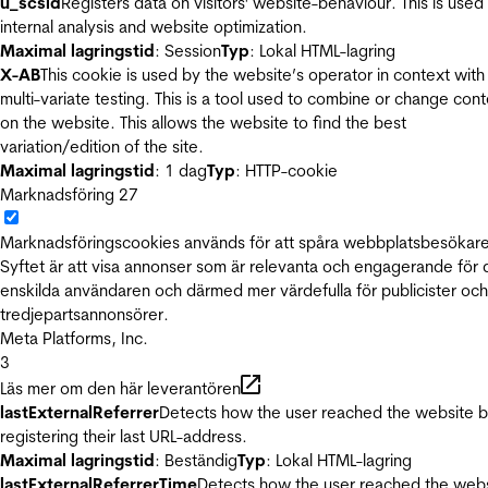
u_scsid
Registers data on visitors' website-behaviour. This is used 
internal analysis and website optimization.
Maximal lagringstid
: Session
Typ
: Lokal HTML-lagring
X-AB
This cookie is used by the website’s operator in context with
multi-variate testing. This is a tool used to combine or change con
on the website. This allows the website to find the best
variation/edition of the site.
Maximal lagringstid
: 1 dag
Typ
: HTTP-cookie
Marknadsföring
27
Marknadsföringscookies används för att spåra webbplatsbesökare
Syftet är att visa annonser som är relevanta och engagerande för
enskilda användaren och därmed mer värdefulla för publicister och
tredjepartsannonsörer.
Meta Platforms, Inc.
3
Läs mer om den här leverantören
lastExternalReferrer
Detects how the user reached the website 
registering their last URL-address.
Maximal lagringstid
: Beständig
Typ
: Lokal HTML-lagring
lastExternalReferrerTime
Detects how the user reached the web