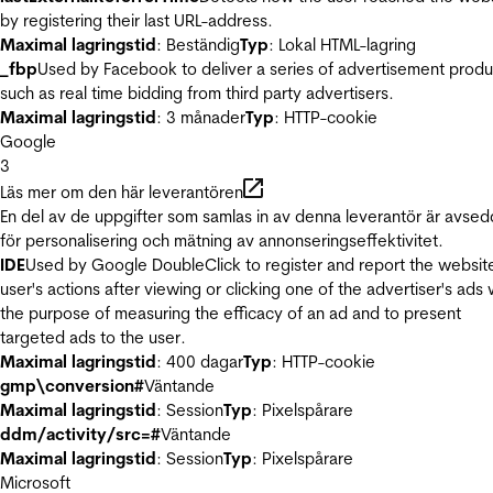
by registering their last URL-address.
Maximal lagringstid
: Beständig
Typ
: Lokal HTML-lagring
_fbp
Used by Facebook to deliver a series of advertisement produ
such as real time bidding from third party advertisers.
Maximal lagringstid
: 3 månader
Typ
: HTTP-cookie
Google
3
Läs mer om den här leverantören
En del av de uppgifter som samlas in av denna leverantör är avse
för personalisering och mätning av annonseringseffektivitet.
IDE
Used by Google DoubleClick to register and report the websit
user's actions after viewing or clicking one of the advertiser's ads 
the purpose of measuring the efficacy of an ad and to present
targeted ads to the user.
Maximal lagringstid
: 400 dagar
Typ
: HTTP-cookie
gmp\conversion#
Väntande
Maximal lagringstid
: Session
Typ
: Pixelspårare
ddm/activity/src=#
Väntande
Maximal lagringstid
: Session
Typ
: Pixelspårare
Microsoft