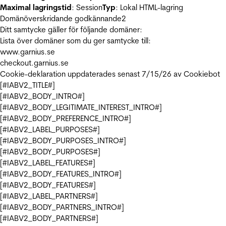
Maximal lagringstid
: Session
Typ
: Lokal HTML-lagring
Domänöverskridande godkännande
2
Ditt samtycke gäller för följande domäner:
Lista över domäner som du ger samtycke till:
www.garnius.se
checkout.garnius.se
Cookie-deklaration uppdaterades senast 7/15/26 av
Cookiebot
[#IABV2_TITLE#]
[#IABV2_BODY_INTRO#]
[#IABV2_BODY_LEGITIMATE_INTEREST_INTRO#]
[#IABV2_BODY_PREFERENCE_INTRO#]
[#IABV2_LABEL_PURPOSES#]
[#IABV2_BODY_PURPOSES_INTRO#]
[#IABV2_BODY_PURPOSES#]
[#IABV2_LABEL_FEATURES#]
[#IABV2_BODY_FEATURES_INTRO#]
[#IABV2_BODY_FEATURES#]
[#IABV2_LABEL_PARTNERS#]
[#IABV2_BODY_PARTNERS_INTRO#]
[#IABV2_BODY_PARTNERS#]