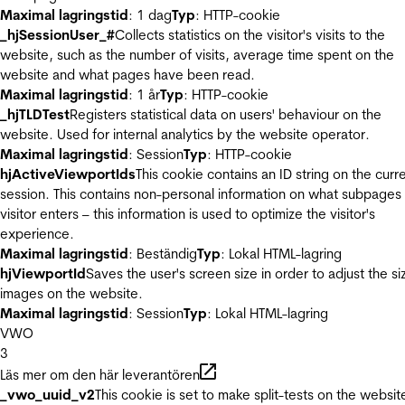
Maximal lagringstid
: 1 dag
Typ
: HTTP-cookie
_hjSessionUser_#
Collects statistics on the visitor's visits to the
website, such as the number of visits, average time spent on the
website and what pages have been read.
Maximal lagringstid
: 1 år
Typ
: HTTP-cookie
_hjTLDTest
Registers statistical data on users' behaviour on the
website. Used for internal analytics by the website operator.
Maximal lagringstid
: Session
Typ
: HTTP-cookie
hjActiveViewportIds
This cookie contains an ID string on the curr
session. This contains non-personal information on what subpages
visitor enters – this information is used to optimize the visitor's
experience.
Maximal lagringstid
: Beständig
Typ
: Lokal HTML-lagring
hjViewportId
Saves the user's screen size in order to adjust the si
images on the website.
Maximal lagringstid
: Session
Typ
: Lokal HTML-lagring
VWO
3
Läs mer om den här leverantören
_vwo_uuid_v2
This cookie is set to make split-tests on the websit