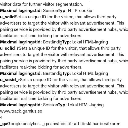
visitor data for further visitor segmentation.
Maximal lagringstid
: Session
Typ
: HTTP-cookie
u_sclid
Sets a unique ID for the visitor, that allows third party
advertisers to target the visitor with relevant advertisement. This
pairing service is provided by third party advertisement hubs, whi
facilitates real-time bidding for advertisers.
Maximal lagringstid
: Beständig
Typ
: Lokal HTML-lagring
u_sclid_r
Sets a unique ID for the visitor, that allows third party
advertisers to target the visitor with relevant advertisement. This
pairing service is provided by third party advertisement hubs, whi
facilitates real-time bidding for advertisers.
Maximal lagringstid
: Beständig
Typ
: Lokal HTML-lagring
u_scsid_r
Sets a unique ID for the visitor, that allows third party
advertisers to target the visitor with relevant advertisement. This
pairing service is provided by third party advertisement hubs, whi
facilitates real-time bidding for advertisers.
Maximal lagringstid
: Session
Typ
: Lokal HTML-lagring
www.track.garnius.se
4
_ga
Google analytics, _ga används för att förstå hur besökaren