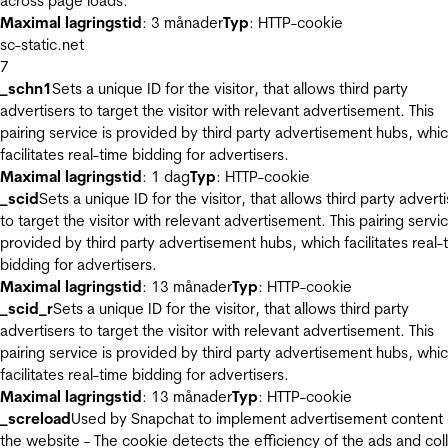
across page loads.
Maximal lagringstid
: 3 månader
Typ
: HTTP-cookie
sc-static.net
7
_schn1
Sets a unique ID for the visitor, that allows third party
advertisers to target the visitor with relevant advertisement. This
pairing service is provided by third party advertisement hubs, whi
facilitates real-time bidding for advertisers.
Maximal lagringstid
: 1 dag
Typ
: HTTP-cookie
_scid
Sets a unique ID for the visitor, that allows third party advert
to target the visitor with relevant advertisement. This pairing servic
provided by third party advertisement hubs, which facilitates real-
bidding for advertisers.
Maximal lagringstid
: 13 månader
Typ
: HTTP-cookie
_scid_r
Sets a unique ID for the visitor, that allows third party
advertisers to target the visitor with relevant advertisement. This
pairing service is provided by third party advertisement hubs, whi
facilitates real-time bidding for advertisers.
Maximal lagringstid
: 13 månader
Typ
: HTTP-cookie
_screload
Used by Snapchat to implement advertisement content
the website - The cookie detects the efficiency of the ads and col