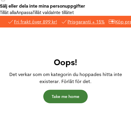
Sälj eller dela inte mina personuppgifter
Tillåt alla
Anpassa
Tillåt valda
Inte tillåtet
Fri frakt över 899 kr!
Prisgaranti + 15%
Köp pre
Oops!
Det verkar som om kategorin du hoppades hitta inte
existerar. Förlåt för det.
Take me home