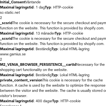
Initial_Consent
Väntande
Maximal lagringstid
: 1 dag
Typ
: HTTP-cookie
sc-static.net
2
_scsrid
The cookie is necessary for the secure checkout and pay
function on the website. This function is provided by shopify.com.
Maximal lagringstid
: 13 månader
Typ
: HTTP-cookie
_scsrid
The cookie is necessary for the secure checkout and pay
function on the website. This function is provided by shopify.com.
Maximal lagringstid
: Beständig
Typ
: Lokal HTML-lagring
www.garnius.se
2
M2_VENIA_BROWSER_PERSISTENCE__cartId
Necessary for the
shopping cart functionality on the website.
Maximal lagringstid
: Beständig
Typ
: Lokal HTML-lagring
private_content_version
This cookie is necessary for the cache
function. A cache is used by the website to optimize the response
between the visitor and the website. The cache is usually stored o
visitor’s browser.
Maximal lagringstid
: 400 dagar
Typ
: HTTP-cookie