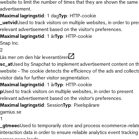
website to limit the number of times that they are shown the same
advertisement.
Maximal lagringstid
: 1 dag
Typ
: HTTP-cookie
_uetvid
Used to track visitors on multiple websites, in order to pre
relevant advertisement based on the visitor's preferences.
Maximal lagringstid
: 1 år
Typ
: HTTP-cookie
Snap Inc.
2
Läs mer om den här leverantören
sc_at
Used by Snapchat to implement advertisement content on t
website - The cookie detects the efficiency of the ads and collect
visitor data for further visitor segmentation.
Maximal lagringstid
: 1 år
Typ
: HTTP-cookie
p
Used to track visitors on multiple websites, in order to present
relevant advertisement based on the visitor's preferences.
Maximal lagringstid
: Session
Typ
: Pixelspårare
garnius.se
1
_gtmeec
Used to temporarily store and process ecommerce-relat
interaction data in order to ensure reliable analytics event tracking