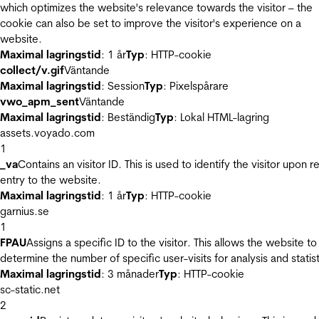
which optimizes the website's relevance towards the visitor – the
cookie can also be set to improve the visitor's experience on a
website.
Maximal lagringstid
: 1 år
Typ
: HTTP-cookie
collect/v.gif
Väntande
Maximal lagringstid
: Session
Typ
: Pixelspårare
vwo_apm_sent
Väntande
Maximal lagringstid
: Beständig
Typ
: Lokal HTML-lagring
assets.voyado.com
1
_va
Contains an visitor ID. This is used to identify the visitor upon r
entry to the website.
Maximal lagringstid
: 1 år
Typ
: HTTP-cookie
garnius.se
1
FPAU
Assigns a specific ID to the visitor. This allows the website to
determine the number of specific user-visits for analysis and statist
Maximal lagringstid
: 3 månader
Typ
: HTTP-cookie
sc-static.net
2