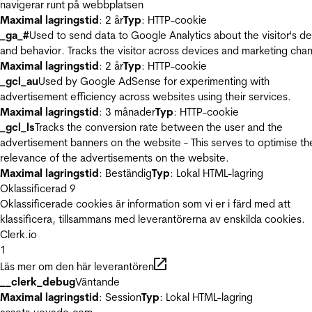
navigerar runt på webbplatsen
Maximal lagringstid
: 2 år
Typ
: HTTP-cookie
_ga_#
Used to send data to Google Analytics about the visitor's d
and behavior. Tracks the visitor across devices and marketing chan
Maximal lagringstid
: 2 år
Typ
: HTTP-cookie
_gcl_au
Used by Google AdSense for experimenting with
advertisement efficiency across websites using their services.
Maximal lagringstid
: 3 månader
Typ
: HTTP-cookie
_gcl_ls
Tracks the conversion rate between the user and the
advertisement banners on the website - This serves to optimise th
relevance of the advertisements on the website.
Maximal lagringstid
: Beständig
Typ
: Lokal HTML-lagring
Oklassificerad
9
Oklassificerade cookies är information som vi er i färd med att
klassificera, tillsammans med leverantörerna av enskilda cookies.
Clerk.io
1
Läs mer om den här leverantören
__clerk_debug
Väntande
Maximal lagringstid
: Session
Typ
: Lokal HTML-lagring