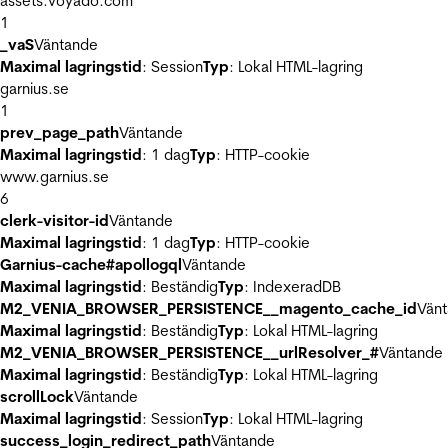
assets.voyado.com
1
_vaS
Väntande
Maximal lagringstid
: Session
Typ
: Lokal HTML-lagring
garnius.se
1
prev_page_path
Väntande
Maximal lagringstid
: 1 dag
Typ
: HTTP-cookie
www.garnius.se
6
clerk-visitor-id
Väntande
Maximal lagringstid
: 1 dag
Typ
: HTTP-cookie
Garnius-cache#apollogql
Väntande
Maximal lagringstid
: Beständig
Typ
: IndexeradDB
M2_VENIA_BROWSER_PERSISTENCE__magento_cache_id
Vän
Maximal lagringstid
: Beständig
Typ
: Lokal HTML-lagring
M2_VENIA_BROWSER_PERSISTENCE__urlResolver_#
Väntande
Maximal lagringstid
: Beständig
Typ
: Lokal HTML-lagring
scrollLock
Väntande
Maximal lagringstid
: Session
Typ
: Lokal HTML-lagring
success_login_redirect_path
Väntande