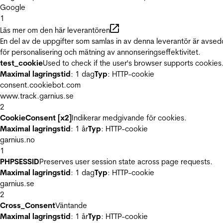
Google
1
Läs mer om den här leverantören
En del av de uppgifter som samlas in av denna leverantör är avse
för personalisering och mätning av annonseringseffektivitet.
test_cookie
Used to check if the user's browser supports cookies
Maximal lagringstid
: 1 dag
Typ
: HTTP-cookie
consent.cookiebot.com
www.track.garnius.se
2
CookieConsent [x2]
Indikerar medgivande för cookies.
Maximal lagringstid
: 1 år
Typ
: HTTP-cookie
garnius.no
1
PHPSESSID
Preserves user session state across page requests.
Maximal lagringstid
: 1 dag
Typ
: HTTP-cookie
garnius.se
2
Cross_Consent
Väntande
Maximal lagringstid
: 1 år
Typ
: HTTP-cookie