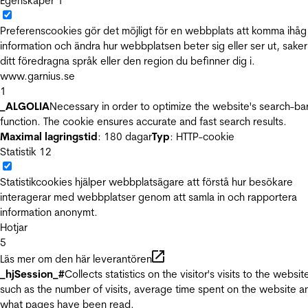
Egenskaper
1
Preferenscookies gör det möjligt för en webbplats att komma ihåg
information och ändra hur webbplatsen beter sig eller ser ut, sake
ditt föredragna språk eller den region du befinner dig i.
www.garnius.se
1
_ALGOLIA
Necessary in order to optimize the website's search-ba
function. The cookie ensures accurate and fast search results.
Maximal lagringstid
: 180 dagar
Typ
: HTTP-cookie
Statistik
12
Statistikcookies hjälper webbplatsägare att förstå hur besökare
interagerar med webbplatser genom att samla in och rapportera
information anonymt.
Hotjar
5
Läs mer om den här leverantören
_hjSession_#
Collects statistics on the visitor's visits to the websit
such as the number of visits, average time spent on the website a
what pages have been read.