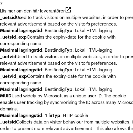
7
Läs mer om den här leverantören
_uetsid
Used to track visitors on multiple websites, in order to pre
relevant advertisement based on the visitor's preferences.
Maximal lagringstid
: Beständig
Typ
: Lokal HTML-lagring
_uetsid_exp
Contains the expiry-date for the cookie with
corresponding name.
Maximal lagringstid
: Beständig
Typ
: Lokal HTML-lagring
_uetvid
Used to track visitors on multiple websites, in order to pre
relevant advertisement based on the visitor's preferences.
Maximal lagringstid
: Beständig
Typ
: Lokal HTML-lagring
_uetvid_exp
Contains the expiry-date for the cookie with
corresponding name.
Maximal lagringstid
: Beständig
Typ
: Lokal HTML-lagring
MUID
Used widely by Microsoft as a unique user ID. The cookie
enables user tracking by synchronising the ID across many Microso
domains.
Maximal lagringstid
: 1 år
Typ
: HTTP-cookie
_uetsid
Collects data on visitor behaviour from multiple websites, 
order to present more relevant advertisement - This also allows th