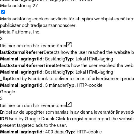
Marknadsföring
27
Marknadsföringscookies används för att spåra webbplatsbesökare.
publicister och tredjepartsannonsörer.
Meta Platforms, Inc.
3
Läs mer om den här leverantören
lastExternalReferrer
Detects how the user reached the website by 
Maximal lagringstid
: Beständig
Typ
: Lokal HTML-lagring
lastExternalReferrerTime
Detects how the user reached the websi
Maximal lagringstid
: Beständig
Typ
: Lokal HTML-lagring
_fbp
Used by Facebook to deliver a series of advertisement product
Maximal lagringstid
: 3 månader
Typ
: HTTP-cookie
Google
3
Läs mer om den här leverantören
En del av de uppgifter som samlas in av denna leverantör är avsed
IDE
Used by Google DoubleClick to register and report the website u
present targeted ads to the user.
Maximal lagringstid
: 400 dagar
Typ
: HTTP-cookie