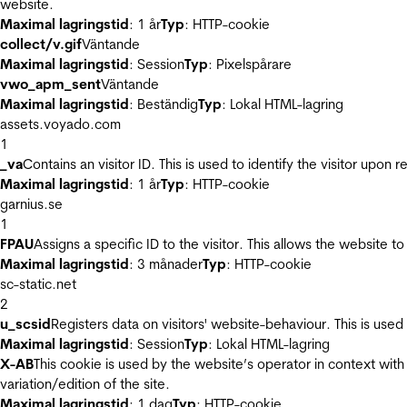
website.
Maximal lagringstid
: 1 år
Typ
: HTTP-cookie
collect/v.gif
Väntande
Maximal lagringstid
: Session
Typ
: Pixelspårare
vwo_apm_sent
Väntande
Maximal lagringstid
: Beständig
Typ
: Lokal HTML-lagring
assets.voyado.com
1
_va
Contains an visitor ID. This is used to identify the visitor upon 
Maximal lagringstid
: 1 år
Typ
: HTTP-cookie
garnius.se
1
FPAU
Assigns a specific ID to the visitor. This allows the website to
Maximal lagringstid
: 3 månader
Typ
: HTTP-cookie
sc-static.net
2
u_scsid
Registers data on visitors' website-behaviour. This is used 
Maximal lagringstid
: Session
Typ
: Lokal HTML-lagring
X-AB
This cookie is used by the website’s operator in context with 
variation/edition of the site.
Maximal lagringstid
: 1 dag
Typ
: HTTP-cookie