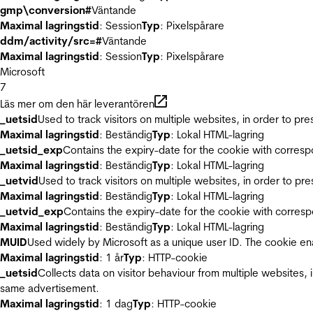
gmp\conversion#
Väntande
Maximal lagringstid
: Session
Typ
: Pixelspårare
ddm/activity/src=#
Väntande
Maximal lagringstid
: Session
Typ
: Pixelspårare
Microsoft
7
Läs mer om den här leverantören
_uetsid
Used to track visitors on multiple websites, in order to pr
Maximal lagringstid
: Beständig
Typ
: Lokal HTML-lagring
_uetsid_exp
Contains the expiry-date for the cookie with corres
Maximal lagringstid
: Beständig
Typ
: Lokal HTML-lagring
_uetvid
Used to track visitors on multiple websites, in order to pr
Maximal lagringstid
: Beständig
Typ
: Lokal HTML-lagring
_uetvid_exp
Contains the expiry-date for the cookie with corres
Maximal lagringstid
: Beständig
Typ
: Lokal HTML-lagring
MUID
Used widely by Microsoft as a unique user ID. The cookie en
Maximal lagringstid
: 1 år
Typ
: HTTP-cookie
_uetsid
Collects data on visitor behaviour from multiple websites, 
same advertisement.
Maximal lagringstid
: 1 dag
Typ
: HTTP-cookie