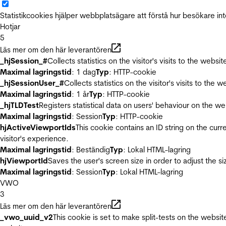
Statistikcookies hjälper webbplatsägare att förstå hur besökare 
Hotjar
5
Läs mer om den här leverantören
_hjSession_#
Collects statistics on the visitor's visits to the we
Maximal lagringstid
: 1 dag
Typ
: HTTP-cookie
_hjSessionUser_#
Collects statistics on the visitor's visits to t
Maximal lagringstid
: 1 år
Typ
: HTTP-cookie
_hjTLDTest
Registers statistical data on users' behaviour on the we
Maximal lagringstid
: Session
Typ
: HTTP-cookie
hjActiveViewportIds
This cookie contains an ID string on the curr
visitor's experience.
Maximal lagringstid
: Beständig
Typ
: Lokal HTML-lagring
hjViewportId
Saves the user's screen size in order to adjust the s
Maximal lagringstid
: Session
Typ
: Lokal HTML-lagring
VWO
3
Läs mer om den här leverantören
_vwo_uuid_v2
This cookie is set to make split-tests on the websi