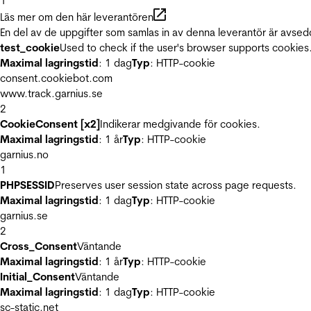
1
Läs mer om den här leverantören
En del av de uppgifter som samlas in av denna leverantör är avsed
test_cookie
Used to check if the user's browser supports cookies
Maximal lagringstid
: 1 dag
Typ
: HTTP-cookie
consent.cookiebot.com
www.track.garnius.se
2
CookieConsent [x2]
Indikerar medgivande för cookies.
Maximal lagringstid
: 1 år
Typ
: HTTP-cookie
garnius.no
1
PHPSESSID
Preserves user session state across page requests.
Maximal lagringstid
: 1 dag
Typ
: HTTP-cookie
garnius.se
2
Cross_Consent
Väntande
Maximal lagringstid
: 1 år
Typ
: HTTP-cookie
Initial_Consent
Väntande
Maximal lagringstid
: 1 dag
Typ
: HTTP-cookie
sc-static.net