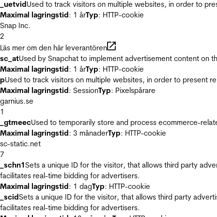
_uetvid
Used to track visitors on multiple websites, in order to pr
Maximal lagringstid
: 1 år
Typ
: HTTP-cookie
Snap Inc.
2
Läs mer om den här leverantören
sc_at
Used by Snapchat to implement advertisement content on the w
Maximal lagringstid
: 1 år
Typ
: HTTP-cookie
p
Used to track visitors on multiple websites, in order to present 
Maximal lagringstid
: Session
Typ
: Pixelspårare
garnius.se
1
_gtmeec
Used to temporarily store and process ecommerce-related 
Maximal lagringstid
: 3 månader
Typ
: HTTP-cookie
sc-static.net
7
_schn1
Sets a unique ID for the visitor, that allows third party adv
facilitates real-time bidding for advertisers.
Maximal lagringstid
: 1 dag
Typ
: HTTP-cookie
_scid
Sets a unique ID for the visitor, that allows third party adver
facilitates real-time bidding for advertisers.