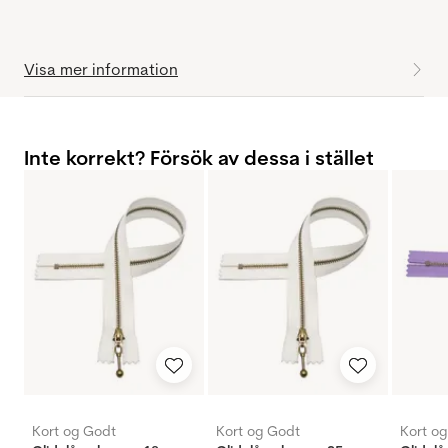
Visa mer information
Inte korrekt? Försök av dessa i stället
Kort og Godt
Kort og Godt
Kort o