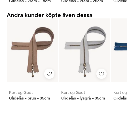
Glidelås - krem - 18cm
Glidelås - krem - 25cm
Glidelås
Andra kunder köpte även dessa
Kort og Godt
Kort og Godt
Kort o
Glidelås - brun - 35cm
Glidelås - lysgrå - 35cm
Glidelå