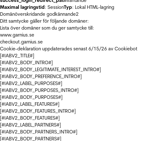
success_login_redirect_path
Väntande
Maximal lagringstid
: Session
Typ
: Lokal HTML-lagring
Domänöverskridande godkännande
2
Ditt samtycke gäller för följande domäner:
Lista över domäner som du ger samtycke till:
www.garnius.se
checkout.garnius.se
Cookie-deklaration uppdaterades senast 6/15/26 av
Cookiebot
[#IABV2_TITLE#]
[#IABV2_BODY_INTRO#]
[#IABV2_BODY_LEGITIMATE_INTEREST_INTRO#]
[#IABV2_BODY_PREFERENCE_INTRO#]
[#IABV2_LABEL_PURPOSES#]
[#IABV2_BODY_PURPOSES_INTRO#]
[#IABV2_BODY_PURPOSES#]
[#IABV2_LABEL_FEATURES#]
[#IABV2_BODY_FEATURES_INTRO#]
[#IABV2_BODY_FEATURES#]
[#IABV2_LABEL_PARTNERS#]
[#IABV2_BODY_PARTNERS_INTRO#]
[#IABV2_BODY_PARTNERS#]