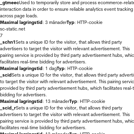
_gtmeec
Used to temporarily store and process ecommerce-relat
interaction data in order to ensure reliable analytics event tracking
across page loads.
Maximal lagringstid
: 3 månader
Typ
: HTTP-cookie
sc-static.net
7
_schn1
Sets a unique ID for the visitor, that allows third party
advertisers to target the visitor with relevant advertisement. This
pairing service is provided by third party advertisement hubs, whi
facilitates real-time bidding for advertisers.
Maximal lagringstid
: 1 dag
Typ
: HTTP-cookie
_scid
Sets a unique ID for the visitor, that allows third party advert
to target the visitor with relevant advertisement. This pairing servic
provided by third party advertisement hubs, which facilitates real-
bidding for advertisers.
Maximal lagringstid
: 13 månader
Typ
: HTTP-cookie
_scid_r
Sets a unique ID for the visitor, that allows third party
advertisers to target the visitor with relevant advertisement. This
pairing service is provided by third party advertisement hubs, whi
facilitates real-time bidding for advertisers.