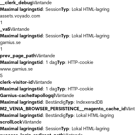
__clerk_debug
Väntande
Maximal lagringstid
: Session
Typ
: Lokal HTML-lagring
assets.voyado.com
1
_vaS
Väntande
Maximal lagringstid
: Session
Typ
: Lokal HTML-lagring
garnius.se
1
prev_page_path
Väntande
Maximal lagringstid
: 1 dag
Typ
: HTTP-cookie
www.garnius.se
5
clerk-visitor-id
Väntande
Maximal lagringstid
: 1 dag
Typ
: HTTP-cookie
Garnius-cache#apollogql
Väntande
Maximal lagringstid
: Beständig
Typ
: IndexeradDB
M2_VENIA_BROWSER_PERSISTENCE__magento_cache_id
Vän
Maximal lagringstid
: Beständig
Typ
: Lokal HTML-lagring
scrollLock
Väntande
Maximal lagringstid
: Session
Typ
: Lokal HTML-lagring