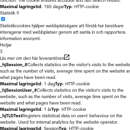
function. The cookie ensures accurate and fast search results.
Maximal lagringstid
: 180 dagar
Typ
: HTTP-cookie
Statistik
9
Statistikcookies hjälper webbplatsägare att förstå hur besökare
interagerar med webbplatser genom att samla in och rapportera
information anonymt.
Hotjar
3
Läs mer om den här leverantören
_hjSession_#
Collects statistics on the visitor's visits to the websit
such as the number of visits, average time spent on the website a
what pages have been read.
Maximal lagringstid
: 1 dag
Typ
: HTTP-cookie
_hjSessionUser_#
Collects statistics on the visitor's visits to the
website, such as the number of visits, average time spent on the
website and what pages have been read.
Maximal lagringstid
: 1 år
Typ
: HTTP-cookie
_hjTLDTest
Registers statistical data on users' behaviour on the
website. Used for internal analytics by the website operator.
Maximal lagringstid
: Session
Typ
: HTTP-cookie