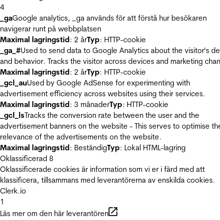
4
_ga
Google analytics, _ga används för att förstå hur besökaren
navigerar runt på webbplatsen
Maximal lagringstid
: 2 år
Typ
: HTTP-cookie
_ga_#
Used to send data to Google Analytics about the visitor's d
and behavior. Tracks the visitor across devices and marketing chan
Maximal lagringstid
: 2 år
Typ
: HTTP-cookie
_gcl_au
Used by Google AdSense for experimenting with
advertisement efficiency across websites using their services.
Maximal lagringstid
: 3 månader
Typ
: HTTP-cookie
_gcl_ls
Tracks the conversion rate between the user and the
advertisement banners on the website - This serves to optimise th
relevance of the advertisements on the website.
Maximal lagringstid
: Beständig
Typ
: Lokal HTML-lagring
Oklassificerad
8
Oklassificerade cookies är information som vi er i färd med att
klassificera, tillsammans med leverantörerna av enskilda cookies.
Clerk.io
1
Läs mer om den här leverantören