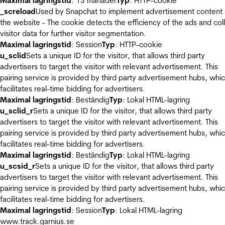
Maximal lagringstid
: 13 månader
Typ
: HTTP-cookie
_screload
Used by Snapchat to implement advertisement content
the website - The cookie detects the efficiency of the ads and col
visitor data for further visitor segmentation.
Maximal lagringstid
: Session
Typ
: HTTP-cookie
u_sclid
Sets a unique ID for the visitor, that allows third party
advertisers to target the visitor with relevant advertisement. This
pairing service is provided by third party advertisement hubs, whi
facilitates real-time bidding for advertisers.
Maximal lagringstid
: Beständig
Typ
: Lokal HTML-lagring
u_sclid_r
Sets a unique ID for the visitor, that allows third party
advertisers to target the visitor with relevant advertisement. This
pairing service is provided by third party advertisement hubs, whi
facilitates real-time bidding for advertisers.
Maximal lagringstid
: Beständig
Typ
: Lokal HTML-lagring
u_scsid_r
Sets a unique ID for the visitor, that allows third party
advertisers to target the visitor with relevant advertisement. This
pairing service is provided by third party advertisement hubs, whi
facilitates real-time bidding for advertisers.
Maximal lagringstid
: Session
Typ
: Lokal HTML-lagring
www.track.garnius.se