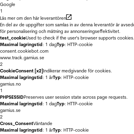
Google
1
Läs mer om den här leverantören
En del av de uppgifter som samlas in av denna leverantör är avse
för personalisering och mätning av annonseringseffektivitet.
test_cookie
Used to check if the user's browser supports cookies
Maximal lagringstid
: 1 dag
Typ
: HTTP-cookie
consent.cookiebot.com
www.track.garnius.se
2
CookieConsent [x2]
Indikerar medgivande för cookies.
Maximal lagringstid
: 1 år
Typ
: HTTP-cookie
garnius.no
1
PHPSESSID
Preserves user session state across page requests.
Maximal lagringstid
: 1 dag
Typ
: HTTP-cookie
garnius.se
2
Cross_Consent
Väntande
Maximal lagringstid
: 1 år
Typ
: HTTP-cookie