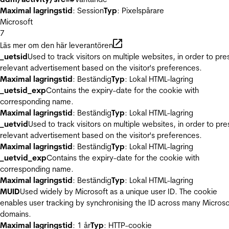
Maximal lagringstid
: Session
Typ
: Pixelspårare
Microsoft
7
Läs mer om den här leverantören
_uetsid
Used to track visitors on multiple websites, in order to pre
relevant advertisement based on the visitor's preferences.
Maximal lagringstid
: Beständig
Typ
: Lokal HTML-lagring
_uetsid_exp
Contains the expiry-date for the cookie with
corresponding name.
Maximal lagringstid
: Beständig
Typ
: Lokal HTML-lagring
_uetvid
Used to track visitors on multiple websites, in order to pre
relevant advertisement based on the visitor's preferences.
Maximal lagringstid
: Beständig
Typ
: Lokal HTML-lagring
_uetvid_exp
Contains the expiry-date for the cookie with
corresponding name.
Maximal lagringstid
: Beständig
Typ
: Lokal HTML-lagring
MUID
Used widely by Microsoft as a unique user ID. The cookie
enables user tracking by synchronising the ID across many Microso
domains.
Maximal lagringstid
: 1 år
Typ
: HTTP-cookie