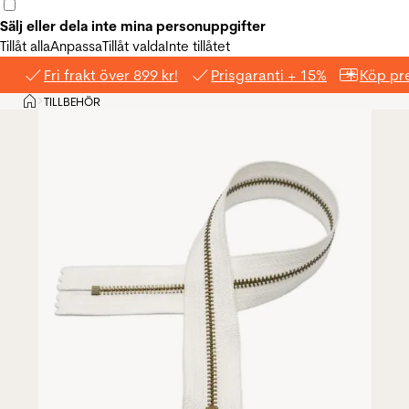
Sälj eller dela inte mina personuppgifter
Tillåt alla
Anpassa
Tillåt valda
Inte tillåtet
Fri frakt över 899 kr!
Prisgaranti + 15%
Köp pre
Hem
TILLBEHÖR
>