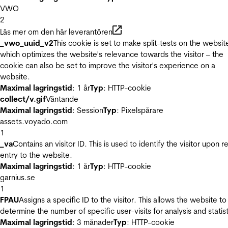
VWO
2
Läs mer om den här leverantören
_vwo_uuid_v2
This cookie is set to make split-tests on the websit
which optimizes the website's relevance towards the visitor – the
cookie can also be set to improve the visitor's experience on a
website.
Maximal lagringstid
: 1 år
Typ
: HTTP-cookie
collect/v.gif
Väntande
Maximal lagringstid
: Session
Typ
: Pixelspårare
assets.voyado.com
1
_va
Contains an visitor ID. This is used to identify the visitor upon r
entry to the website.
Maximal lagringstid
: 1 år
Typ
: HTTP-cookie
garnius.se
1
FPAU
Assigns a specific ID to the visitor. This allows the website to
determine the number of specific user-visits for analysis and statist
Maximal lagringstid
: 3 månader
Typ
: HTTP-cookie