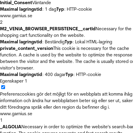
Initial_Consent
Väntande
Maximal lagringstid
: 1 dag
Typ
: HTTP-cookie
www.garnius.se
2
M2_VENIA_BROWSER_PERSISTENCE__cartId
Necessary for the
shopping cart functionality on the website.
Maximal lagringstid
: Beständig
Typ
: Lokal HTML-lagring
private_content_version
This cookie is necessary for the cache
function. A cache is used by the website to optimize the response
between the visitor and the website. The cache is usually stored o
visitor’s browser.
Maximal lagringstid
: 400 dagar
Typ
: HTTP-cookie
Egenskaper
1
Preferenscookies gör det möjligt för en webbplats att komma ihåg
information och ändra hur webbplatsen beter sig eller ser ut, sake
ditt föredragna språk eller den region du befinner dig i.
www.garnius.se
1
_ALGOLIA
Necessary in order to optimize the website's search-ba