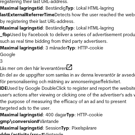
registering their last URL-address.
Maximal lagringstid
: Beständig
Typ
: Lokal HTML-lagring
lastExternalReferrerTime
Detects how the user reached the web
by registering their last URL-address.
Maximal lagringstid
: Beständig
Typ
: Lokal HTML-lagring
_fbp
Used by Facebook to deliver a series of advertisement produ
such as real time bidding from third party advertisers.
Maximal lagringstid
: 3 månader
Typ
: HTTP-cookie
Google
3
Läs mer om den här leverantören
En del av de uppgifter som samlas in av denna leverantör är avse
för personalisering och mätning av annonseringseffektivitet.
IDE
Used by Google DoubleClick to register and report the websit
user's actions after viewing or clicking one of the advertiser's ads 
the purpose of measuring the efficacy of an ad and to present
targeted ads to the user.
Maximal lagringstid
: 400 dagar
Typ
: HTTP-cookie
gmp\conversion#
Väntande
Maximal lagringstid
: Session
Typ
: Pixelspårare
ddm/activity/src=#
Väntande