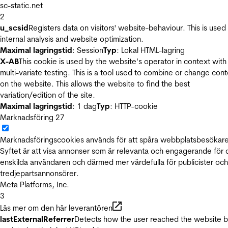
sc-static.net
2
u_scsid
Registers data on visitors' website-behaviour. This is used 
internal analysis and website optimization.
Maximal lagringstid
: Session
Typ
: Lokal HTML-lagring
X-AB
This cookie is used by the website’s operator in context with
multi-variate testing. This is a tool used to combine or change con
on the website. This allows the website to find the best
variation/edition of the site.
Maximal lagringstid
: 1 dag
Typ
: HTTP-cookie
Marknadsföring
27
Marknadsföringscookies används för att spåra webbplatsbesökare
Syftet är att visa annonser som är relevanta och engagerande för
enskilda användaren och därmed mer värdefulla för publicister och
tredjepartsannonsörer.
Meta Platforms, Inc.
3
Läs mer om den här leverantören
lastExternalReferrer
Detects how the user reached the website 