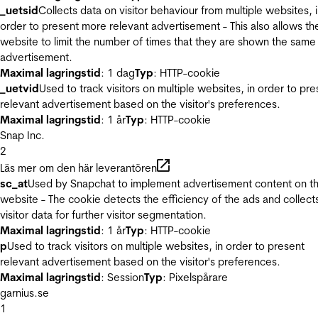
_uetsid
Collects data on visitor behaviour from multiple websites, 
order to present more relevant advertisement - This also allows th
website to limit the number of times that they are shown the same
advertisement.
Maximal lagringstid
: 1 dag
Typ
: HTTP-cookie
_uetvid
Used to track visitors on multiple websites, in order to pre
relevant advertisement based on the visitor's preferences.
Maximal lagringstid
: 1 år
Typ
: HTTP-cookie
Snap Inc.
2
Läs mer om den här leverantören
sc_at
Used by Snapchat to implement advertisement content on t
website - The cookie detects the efficiency of the ads and collect
visitor data for further visitor segmentation.
Maximal lagringstid
: 1 år
Typ
: HTTP-cookie
p
Used to track visitors on multiple websites, in order to present
relevant advertisement based on the visitor's preferences.
Maximal lagringstid
: Session
Typ
: Pixelspårare
garnius.se
1