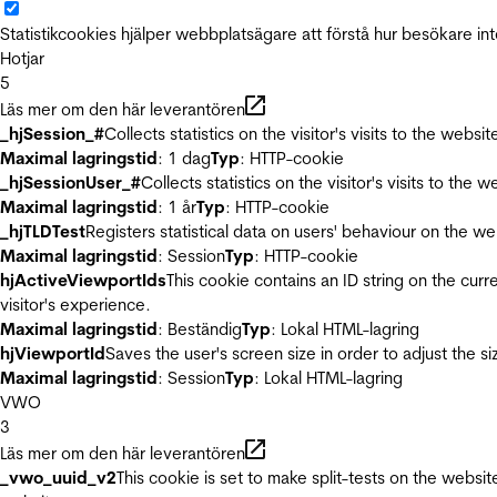
Statistikcookies hjälper webbplatsägare att förstå hur besökare 
Hotjar
5
Läs mer om den här leverantören
_hjSession_#
Collects statistics on the visitor's visits to the we
Maximal lagringstid
: 1 dag
Typ
: HTTP-cookie
_hjSessionUser_#
Collects statistics on the visitor's visits to t
Maximal lagringstid
: 1 år
Typ
: HTTP-cookie
_hjTLDTest
Registers statistical data on users' behaviour on the we
Maximal lagringstid
: Session
Typ
: HTTP-cookie
hjActiveViewportIds
This cookie contains an ID string on the curr
visitor's experience.
Maximal lagringstid
: Beständig
Typ
: Lokal HTML-lagring
hjViewportId
Saves the user's screen size in order to adjust the s
Maximal lagringstid
: Session
Typ
: Lokal HTML-lagring
VWO
3
Läs mer om den här leverantören
_vwo_uuid_v2
This cookie is set to make split-tests on the websi