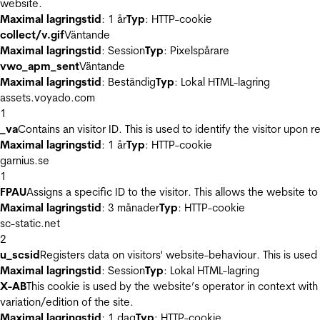
website.
Maximal lagringstid
: 1 år
Typ
: HTTP-cookie
collect/v.gif
Väntande
Maximal lagringstid
: Session
Typ
: Pixelspårare
vwo_apm_sent
Väntande
Maximal lagringstid
: Beständig
Typ
: Lokal HTML-lagring
assets.voyado.com
1
_va
Contains an visitor ID. This is used to identify the visitor upon 
Maximal lagringstid
: 1 år
Typ
: HTTP-cookie
garnius.se
1
FPAU
Assigns a specific ID to the visitor. This allows the website to
Maximal lagringstid
: 3 månader
Typ
: HTTP-cookie
sc-static.net
2
u_scsid
Registers data on visitors' website-behaviour. This is used 
Maximal lagringstid
: Session
Typ
: Lokal HTML-lagring
X-AB
This cookie is used by the website’s operator in context with 
variation/edition of the site.
Maximal lagringstid
: 1 dag
Typ
: HTTP-cookie