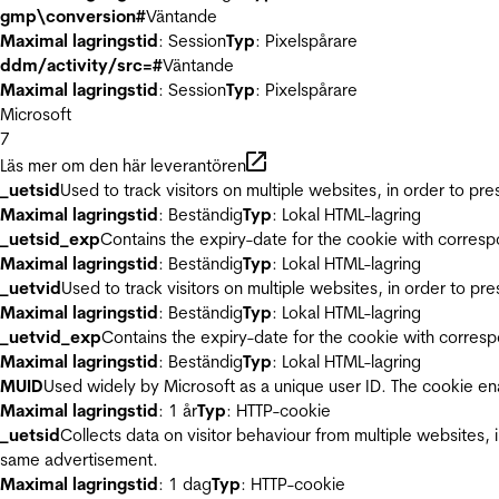
gmp\conversion#
Väntande
Maximal lagringstid
: Session
Typ
: Pixelspårare
ddm/activity/src=#
Väntande
Maximal lagringstid
: Session
Typ
: Pixelspårare
Microsoft
7
Läs mer om den här leverantören
_uetsid
Used to track visitors on multiple websites, in order to pr
Maximal lagringstid
: Beständig
Typ
: Lokal HTML-lagring
_uetsid_exp
Contains the expiry-date for the cookie with corres
Maximal lagringstid
: Beständig
Typ
: Lokal HTML-lagring
_uetvid
Used to track visitors on multiple websites, in order to pr
Maximal lagringstid
: Beständig
Typ
: Lokal HTML-lagring
_uetvid_exp
Contains the expiry-date for the cookie with corres
Maximal lagringstid
: Beständig
Typ
: Lokal HTML-lagring
MUID
Used widely by Microsoft as a unique user ID. The cookie en
Maximal lagringstid
: 1 år
Typ
: HTTP-cookie
_uetsid
Collects data on visitor behaviour from multiple websites, 
same advertisement.
Maximal lagringstid
: 1 dag
Typ
: HTTP-cookie