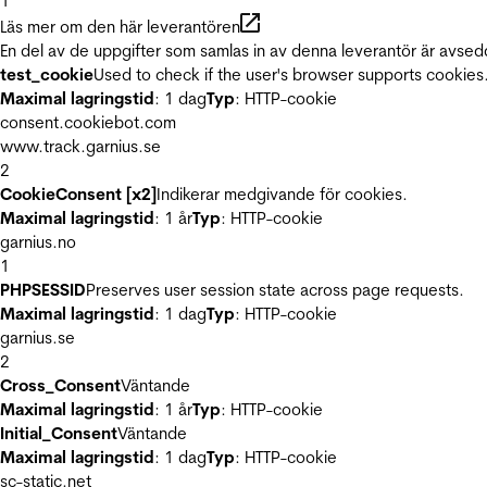
1
Läs mer om den här leverantören
En del av de uppgifter som samlas in av denna leverantör är avsed
test_cookie
Used to check if the user's browser supports cookies
Maximal lagringstid
: 1 dag
Typ
: HTTP-cookie
consent.cookiebot.com
www.track.garnius.se
2
CookieConsent [x2]
Indikerar medgivande för cookies.
Maximal lagringstid
: 1 år
Typ
: HTTP-cookie
garnius.no
1
PHPSESSID
Preserves user session state across page requests.
Maximal lagringstid
: 1 dag
Typ
: HTTP-cookie
garnius.se
2
Cross_Consent
Väntande
Maximal lagringstid
: 1 år
Typ
: HTTP-cookie
Initial_Consent
Väntande
Maximal lagringstid
: 1 dag
Typ
: HTTP-cookie
sc-static.net