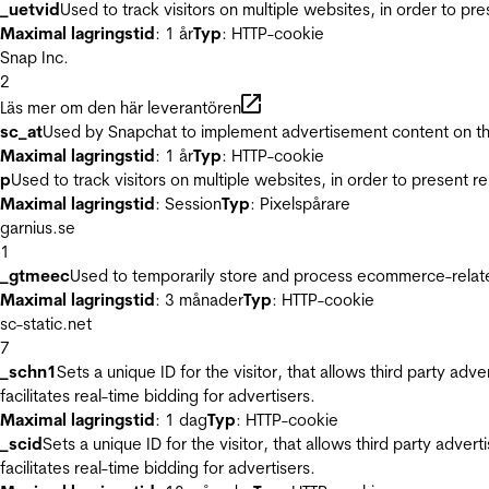
_uetvid
Used to track visitors on multiple websites, in order to pr
Maximal lagringstid
: 1 år
Typ
: HTTP-cookie
Snap Inc.
2
Läs mer om den här leverantören
sc_at
Used by Snapchat to implement advertisement content on the w
Maximal lagringstid
: 1 år
Typ
: HTTP-cookie
p
Used to track visitors on multiple websites, in order to present 
Maximal lagringstid
: Session
Typ
: Pixelspårare
garnius.se
1
_gtmeec
Used to temporarily store and process ecommerce-related 
Maximal lagringstid
: 3 månader
Typ
: HTTP-cookie
sc-static.net
7
_schn1
Sets a unique ID for the visitor, that allows third party adv
facilitates real-time bidding for advertisers.
Maximal lagringstid
: 1 dag
Typ
: HTTP-cookie
_scid
Sets a unique ID for the visitor, that allows third party adver
facilitates real-time bidding for advertisers.