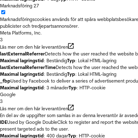
Marknadsföring
27
Marknadsföringscookies används för att spåra webbplatsbesökare.
publicister och tredjepartsannonsörer.
Meta Platforms, Inc.
3
Läs mer om den här leverantören
lastExternalReferrer
Detects how the user reached the website by 
Maximal lagringstid
: Beständig
Typ
: Lokal HTML-lagring
lastExternalReferrerTime
Detects how the user reached the websi
Maximal lagringstid
: Beständig
Typ
: Lokal HTML-lagring
_fbp
Used by Facebook to deliver a series of advertisement product
Maximal lagringstid
: 3 månader
Typ
: HTTP-cookie
Google
3
Läs mer om den här leverantören
En del av de uppgifter som samlas in av denna leverantör är avsed
IDE
Used by Google DoubleClick to register and report the website u
present targeted ads to the user.
Maximal lagringstid
: 400 dagar
Typ
: HTTP-cookie