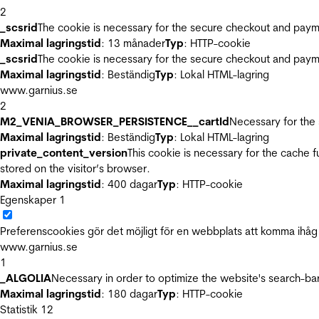
2
_scsrid
The cookie is necessary for the secure checkout and payme
Maximal lagringstid
: 13 månader
Typ
: HTTP-cookie
_scsrid
The cookie is necessary for the secure checkout and payme
Maximal lagringstid
: Beständig
Typ
: Lokal HTML-lagring
www.garnius.se
2
M2_VENIA_BROWSER_PERSISTENCE__cartId
Necessary for the 
Maximal lagringstid
: Beständig
Typ
: Lokal HTML-lagring
private_content_version
This cookie is necessary for the cache 
stored on the visitor’s browser.
Maximal lagringstid
: 400 dagar
Typ
: HTTP-cookie
Egenskaper
1
Preferenscookies gör det möjligt för en webbplats att komma ihåg i
www.garnius.se
1
_ALGOLIA
Necessary in order to optimize the website's search-bar
Maximal lagringstid
: 180 dagar
Typ
: HTTP-cookie
Statistik
12