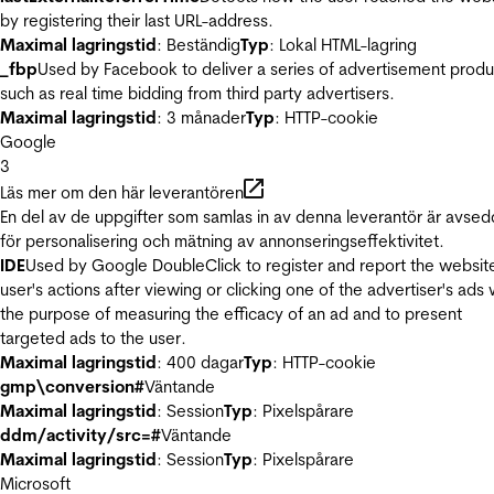
by registering their last URL-address.
Maximal lagringstid
: Beständig
Typ
: Lokal HTML-lagring
_fbp
Used by Facebook to deliver a series of advertisement produ
such as real time bidding from third party advertisers.
Maximal lagringstid
: 3 månader
Typ
: HTTP-cookie
Google
3
Läs mer om den här leverantören
En del av de uppgifter som samlas in av denna leverantör är avse
för personalisering och mätning av annonseringseffektivitet.
IDE
Used by Google DoubleClick to register and report the websit
user's actions after viewing or clicking one of the advertiser's ads 
the purpose of measuring the efficacy of an ad and to present
targeted ads to the user.
Maximal lagringstid
: 400 dagar
Typ
: HTTP-cookie
gmp\conversion#
Väntande
Maximal lagringstid
: Session
Typ
: Pixelspårare
ddm/activity/src=#
Väntande
Maximal lagringstid
: Session
Typ
: Pixelspårare
Microsoft