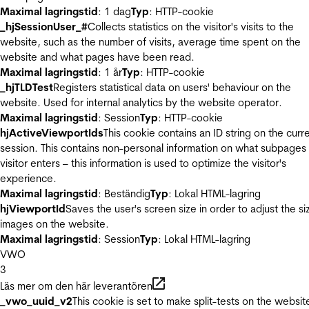
Maximal lagringstid
: 1 dag
Typ
: HTTP-cookie
_hjSessionUser_#
Collects statistics on the visitor's visits to the
website, such as the number of visits, average time spent on the
website and what pages have been read.
Maximal lagringstid
: 1 år
Typ
: HTTP-cookie
_hjTLDTest
Registers statistical data on users' behaviour on the
website. Used for internal analytics by the website operator.
Maximal lagringstid
: Session
Typ
: HTTP-cookie
hjActiveViewportIds
This cookie contains an ID string on the curr
session. This contains non-personal information on what subpages
visitor enters – this information is used to optimize the visitor's
experience.
Maximal lagringstid
: Beständig
Typ
: Lokal HTML-lagring
hjViewportId
Saves the user's screen size in order to adjust the si
images on the website.
Maximal lagringstid
: Session
Typ
: Lokal HTML-lagring
VWO
3
Läs mer om den här leverantören
_vwo_uuid_v2
This cookie is set to make split-tests on the websit