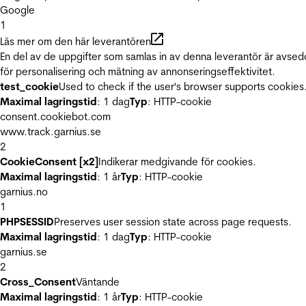
Google
1
Läs mer om den här leverantören
En del av de uppgifter som samlas in av denna leverantör är avse
för personalisering och mätning av annonseringseffektivitet.
test_cookie
Used to check if the user's browser supports cookies
Maximal lagringstid
: 1 dag
Typ
: HTTP-cookie
consent.cookiebot.com
www.track.garnius.se
2
CookieConsent [x2]
Indikerar medgivande för cookies.
Maximal lagringstid
: 1 år
Typ
: HTTP-cookie
garnius.no
1
PHPSESSID
Preserves user session state across page requests.
Maximal lagringstid
: 1 dag
Typ
: HTTP-cookie
garnius.se
2
Cross_Consent
Väntande
Maximal lagringstid
: 1 år
Typ
: HTTP-cookie