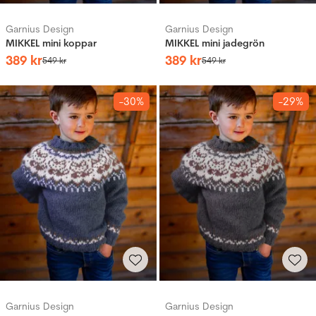
Garnius Design
Garnius Design
MIKKEL mini koppar
MIKKEL mini jadegrön
389
kr
389
kr
549
kr
549
kr
-30%
-29%
Garnius Design
Garnius Design