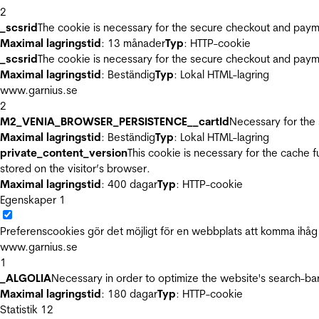
2
_scsrid
The cookie is necessary for the secure checkout and payme
Maximal lagringstid
: 13 månader
Typ
: HTTP-cookie
_scsrid
The cookie is necessary for the secure checkout and payme
Maximal lagringstid
: Beständig
Typ
: Lokal HTML-lagring
www.garnius.se
2
M2_VENIA_BROWSER_PERSISTENCE__cartId
Necessary for the 
Maximal lagringstid
: Beständig
Typ
: Lokal HTML-lagring
private_content_version
This cookie is necessary for the cache 
stored on the visitor’s browser.
Maximal lagringstid
: 400 dagar
Typ
: HTTP-cookie
Egenskaper
1
Preferenscookies gör det möjligt för en webbplats att komma ihåg i
www.garnius.se
1
_ALGOLIA
Necessary in order to optimize the website's search-bar
Maximal lagringstid
: 180 dagar
Typ
: HTTP-cookie
Statistik
12