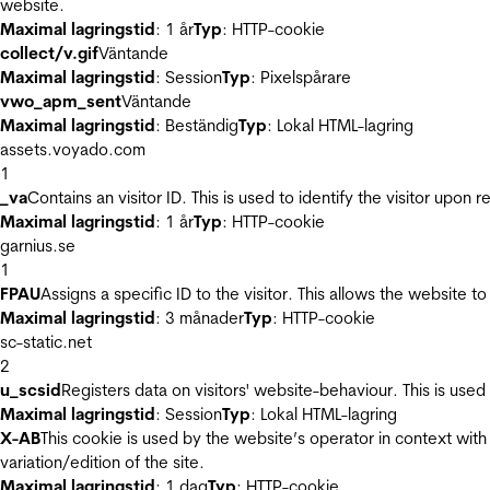
website.
Maximal lagringstid
: 1 år
Typ
: HTTP-cookie
collect/v.gif
Väntande
Maximal lagringstid
: Session
Typ
: Pixelspårare
vwo_apm_sent
Väntande
Maximal lagringstid
: Beständig
Typ
: Lokal HTML-lagring
assets.voyado.com
1
_va
Contains an visitor ID. This is used to identify the visitor upon 
Maximal lagringstid
: 1 år
Typ
: HTTP-cookie
garnius.se
1
FPAU
Assigns a specific ID to the visitor. This allows the website to
Maximal lagringstid
: 3 månader
Typ
: HTTP-cookie
sc-static.net
2
u_scsid
Registers data on visitors' website-behaviour. This is used 
Maximal lagringstid
: Session
Typ
: Lokal HTML-lagring
X-AB
This cookie is used by the website’s operator in context with 
variation/edition of the site.
Maximal lagringstid
: 1 dag
Typ
: HTTP-cookie