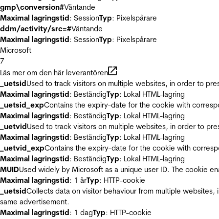
gmp\conversion#
Väntande
Maximal lagringstid
: Session
Typ
: Pixelspårare
ddm/activity/src=#
Väntande
Maximal lagringstid
: Session
Typ
: Pixelspårare
Microsoft
7
Läs mer om den här leverantören
_uetsid
Used to track visitors on multiple websites, in order to pr
Maximal lagringstid
: Beständig
Typ
: Lokal HTML-lagring
_uetsid_exp
Contains the expiry-date for the cookie with corres
Maximal lagringstid
: Beständig
Typ
: Lokal HTML-lagring
_uetvid
Used to track visitors on multiple websites, in order to pr
Maximal lagringstid
: Beständig
Typ
: Lokal HTML-lagring
_uetvid_exp
Contains the expiry-date for the cookie with corres
Maximal lagringstid
: Beständig
Typ
: Lokal HTML-lagring
MUID
Used widely by Microsoft as a unique user ID. The cookie en
Maximal lagringstid
: 1 år
Typ
: HTTP-cookie
_uetsid
Collects data on visitor behaviour from multiple websites, 
same advertisement.
Maximal lagringstid
: 1 dag
Typ
: HTTP-cookie