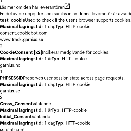
1
Läs mer om den här leverantören
En del av de uppgifter som samlas in av denna leverantör är avsed
test_cookie
Used to check if the user's browser supports cookies
Maximal lagringstid
: 1 dag
Typ
: HTTP-cookie
consent.cookiebot.com
www.track.garnius.se
2
CookieConsent [x2]
Indikerar medgivande för cookies.
Maximal lagringstid
: 1 år
Typ
: HTTP-cookie
garnius.no
1
PHPSESSID
Preserves user session state across page requests.
Maximal lagringstid
: 1 dag
Typ
: HTTP-cookie
garnius.se
2
Cross_Consent
Väntande
Maximal lagringstid
: 1 år
Typ
: HTTP-cookie
Initial_Consent
Väntande
Maximal lagringstid
: 1 dag
Typ
: HTTP-cookie
sc-static.net