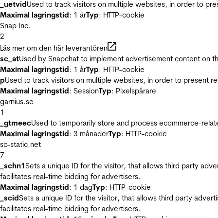
_uetvid
Used to track visitors on multiple websites, in order to pr
Maximal lagringstid
: 1 år
Typ
: HTTP-cookie
Snap Inc.
2
Läs mer om den här leverantören
sc_at
Used by Snapchat to implement advertisement content on the w
Maximal lagringstid
: 1 år
Typ
: HTTP-cookie
p
Used to track visitors on multiple websites, in order to present 
Maximal lagringstid
: Session
Typ
: Pixelspårare
garnius.se
1
_gtmeec
Used to temporarily store and process ecommerce-related 
Maximal lagringstid
: 3 månader
Typ
: HTTP-cookie
sc-static.net
7
_schn1
Sets a unique ID for the visitor, that allows third party adv
facilitates real-time bidding for advertisers.
Maximal lagringstid
: 1 dag
Typ
: HTTP-cookie
_scid
Sets a unique ID for the visitor, that allows third party adver
facilitates real-time bidding for advertisers.