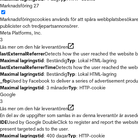
Marknadsföring
27
Marknadsföringscookies används för att spåra webbplatsbesökare.
publicister och tredjepartsannonsörer.
Meta Platforms, Inc.
3
Läs mer om den här leverantören
lastExternalReferrer
Detects how the user reached the website by 
Maximal lagringstid
: Beständig
Typ
: Lokal HTML-lagring
lastExternalReferrerTime
Detects how the user reached the websi
Maximal lagringstid
: Beständig
Typ
: Lokal HTML-lagring
_fbp
Used by Facebook to deliver a series of advertisement product
Maximal lagringstid
: 3 månader
Typ
: HTTP-cookie
Google
3
Läs mer om den här leverantören
En del av de uppgifter som samlas in av denna leverantör är avsed
IDE
Used by Google DoubleClick to register and report the website u
present targeted ads to the user.
Maximal lagringstid
: 400 dagar
Typ
: HTTP-cookie