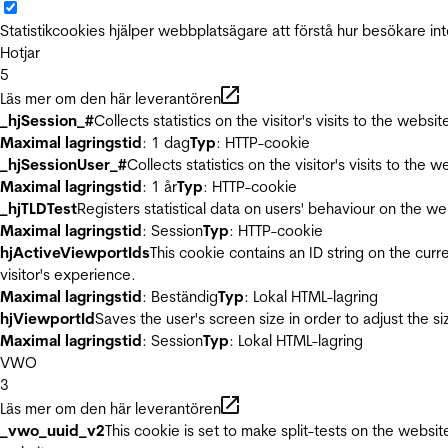
Statistikcookies hjälper webbplatsägare att förstå hur besökare 
Hotjar
5
Läs mer om den här leverantören
_hjSession_#
Collects statistics on the visitor's visits to the we
Maximal lagringstid
: 1 dag
Typ
: HTTP-cookie
_hjSessionUser_#
Collects statistics on the visitor's visits to t
Maximal lagringstid
: 1 år
Typ
: HTTP-cookie
_hjTLDTest
Registers statistical data on users' behaviour on the we
Maximal lagringstid
: Session
Typ
: HTTP-cookie
hjActiveViewportIds
This cookie contains an ID string on the curr
visitor's experience.
Maximal lagringstid
: Beständig
Typ
: Lokal HTML-lagring
hjViewportId
Saves the user's screen size in order to adjust the s
Maximal lagringstid
: Session
Typ
: Lokal HTML-lagring
VWO
3
Läs mer om den här leverantören
_vwo_uuid_v2
This cookie is set to make split-tests on the websi