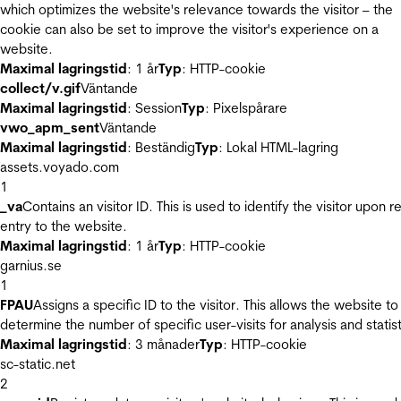
which optimizes the website's relevance towards the visitor – the
cookie can also be set to improve the visitor's experience on a
website.
Maximal lagringstid
: 1 år
Typ
: HTTP-cookie
collect/v.gif
Väntande
Maximal lagringstid
: Session
Typ
: Pixelspårare
vwo_apm_sent
Väntande
Maximal lagringstid
: Beständig
Typ
: Lokal HTML-lagring
assets.voyado.com
1
_va
Contains an visitor ID. This is used to identify the visitor upon r
entry to the website.
Maximal lagringstid
: 1 år
Typ
: HTTP-cookie
garnius.se
1
FPAU
Assigns a specific ID to the visitor. This allows the website to
determine the number of specific user-visits for analysis and statist
Maximal lagringstid
: 3 månader
Typ
: HTTP-cookie
sc-static.net
2