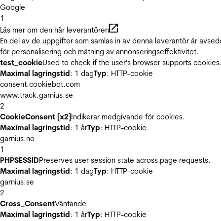
Google
1
Läs mer om den här leverantören
En del av de uppgifter som samlas in av denna leverantör är avse
för personalisering och mätning av annonseringseffektivitet.
test_cookie
Used to check if the user's browser supports cookies
Maximal lagringstid
: 1 dag
Typ
: HTTP-cookie
consent.cookiebot.com
www.track.garnius.se
2
CookieConsent [x2]
Indikerar medgivande för cookies.
Maximal lagringstid
: 1 år
Typ
: HTTP-cookie
garnius.no
1
PHPSESSID
Preserves user session state across page requests.
Maximal lagringstid
: 1 dag
Typ
: HTTP-cookie
garnius.se
2
Cross_Consent
Väntande
Maximal lagringstid
: 1 år
Typ
: HTTP-cookie