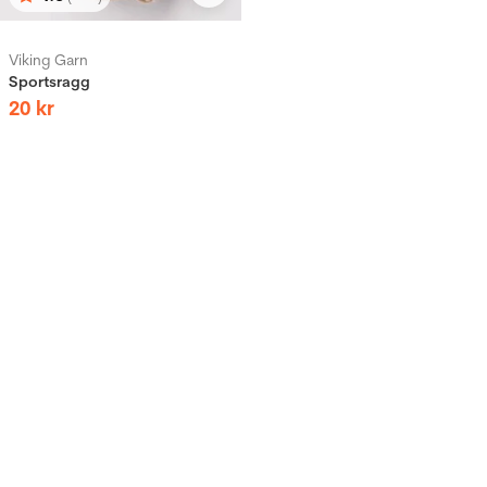
Betyg:
utav 5 stjärnor
Viking Garn
Sportsragg
20
kr