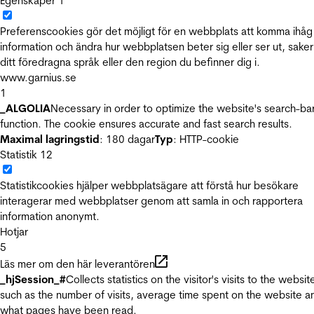
Egenskaper
1
Preferenscookies gör det möjligt för en webbplats att komma ihåg
information och ändra hur webbplatsen beter sig eller ser ut, sake
ditt föredragna språk eller den region du befinner dig i.
www.garnius.se
1
_ALGOLIA
Necessary in order to optimize the website's search-ba
function. The cookie ensures accurate and fast search results.
Maximal lagringstid
: 180 dagar
Typ
: HTTP-cookie
Statistik
12
Statistikcookies hjälper webbplatsägare att förstå hur besökare
interagerar med webbplatser genom att samla in och rapportera
information anonymt.
Hotjar
5
Läs mer om den här leverantören
_hjSession_#
Collects statistics on the visitor's visits to the websit
such as the number of visits, average time spent on the website a
what pages have been read.