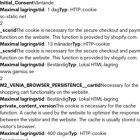
Initial_Consent
Väntande
Maximal lagringstid
: 1 dag
Typ
: HTTP-cookie
sc-static.net
2
_scsrid
The cookie is necessary for the secure checkout and pay
function on the website. This function is provided by shopify.com.
Maximal lagringstid
: 13 månader
Typ
: HTTP-cookie
_scsrid
The cookie is necessary for the secure checkout and pay
function on the website. This function is provided by shopify.com.
Maximal lagringstid
: Beständig
Typ
: Lokal HTML-lagring
www.garnius.se
2
M2_VENIA_BROWSER_PERSISTENCE__cartId
Necessary for the
shopping cart functionality on the website.
Maximal lagringstid
: Beständig
Typ
: Lokal HTML-lagring
private_content_version
This cookie is necessary for the cache
function. A cache is used by the website to optimize the response
between the visitor and the website. The cache is usually stored o
visitor’s browser.
Maximal lagringstid
: 400 dagar
Typ
: HTTP-cookie