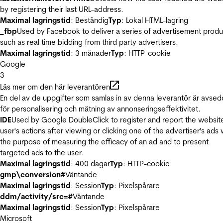
by registering their last URL-address.
Maximal lagringstid
: Beständig
Typ
: Lokal HTML-lagring
_fbp
Used by Facebook to deliver a series of advertisement produ
such as real time bidding from third party advertisers.
Maximal lagringstid
: 3 månader
Typ
: HTTP-cookie
Google
3
Läs mer om den här leverantören
En del av de uppgifter som samlas in av denna leverantör är avse
för personalisering och mätning av annonseringseffektivitet.
IDE
Used by Google DoubleClick to register and report the websit
user's actions after viewing or clicking one of the advertiser's ads 
the purpose of measuring the efficacy of an ad and to present
targeted ads to the user.
Maximal lagringstid
: 400 dagar
Typ
: HTTP-cookie
gmp\conversion#
Väntande
Maximal lagringstid
: Session
Typ
: Pixelspårare
ddm/activity/src=#
Väntande
Maximal lagringstid
: Session
Typ
: Pixelspårare
Microsoft