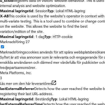
u_scsid
Registers data on visitors' website-behaviour. This is used 
internal analysis and website optimization.
Maximal lagringstid
: Session
Typ
: Lokal HTML-lagring
X-AB
This cookie is used by the website’s operator in context with
multi-variate testing. This is a tool used to combine or change con
on the website. This allows the website to find the best
variation/edition of the site.
Maximal lagringstid
: 1 dag
Typ
: HTTP-cookie
Marknadsföring
27
Marknadsföringscookies används för att spåra webbplatsbesökare
Syftet är att visa annonser som är relevanta och engagerande för
enskilda användaren och därmed mer värdefulla för publicister och
tredjepartsannonsörer.
Meta Platforms, Inc.
3
Läs mer om den här leverantören
lastExternalReferrer
Detects how the user reached the website 
registering their last URL-address.
Maximal lagringstid
: Beständig
Typ
: Lokal HTML-lagring
lastExternalReferrerTime
Detects how the user reached the web