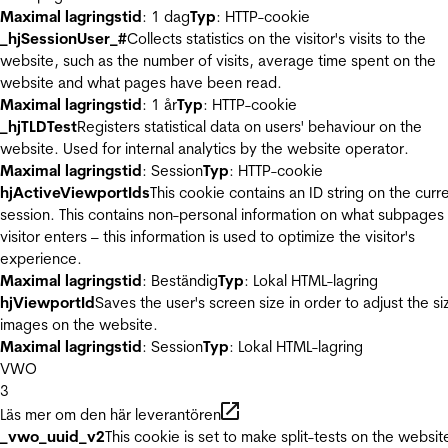
Maximal lagringstid
: 1 dag
Typ
: HTTP-cookie
_hjSessionUser_#
Collects statistics on the visitor's visits to the
website, such as the number of visits, average time spent on the
website and what pages have been read.
Maximal lagringstid
: 1 år
Typ
: HTTP-cookie
_hjTLDTest
Registers statistical data on users' behaviour on the
website. Used for internal analytics by the website operator.
Maximal lagringstid
: Session
Typ
: HTTP-cookie
hjActiveViewportIds
This cookie contains an ID string on the curr
session. This contains non-personal information on what subpages
visitor enters – this information is used to optimize the visitor's
experience.
Maximal lagringstid
: Beständig
Typ
: Lokal HTML-lagring
hjViewportId
Saves the user's screen size in order to adjust the si
images on the website.
Maximal lagringstid
: Session
Typ
: Lokal HTML-lagring
VWO
3
Läs mer om den här leverantören
_vwo_uuid_v2
This cookie is set to make split-tests on the websit