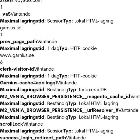
assets.voyado.com
1
_vaS
Väntande
Maximal lagringstid
: Session
Typ
: Lokal HTML-lagring
garnius.se
1
prev_page_path
Väntande
Maximal lagringstid
: 1 dag
Typ
: HTTP-cookie
www.garnius.se
6
clerk-visitor-id
Väntande
Maximal lagringstid
: 1 dag
Typ
: HTTP-cookie
Garnius-cache#apollogql
Väntande
Maximal lagringstid
: Beständig
Typ
: IndexeradDB
M2_VENIA_BROWSER_PERSISTENCE__magento_cache_id
Vän
Maximal lagringstid
: Beständig
Typ
: Lokal HTML-lagring
M2_VENIA_BROWSER_PERSISTENCE__urlResolver_#
Väntande
Maximal lagringstid
: Beständig
Typ
: Lokal HTML-lagring
scrollLock
Väntande
Maximal lagringstid
: Session
Typ
: Lokal HTML-lagring
success_login_redirect_path
Väntande