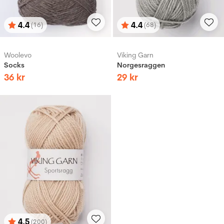
4.4
4.4
(16)
(68)
Betyg:
utav 5 stjärnor
Betyg:
utav 5 stjärnor
Woolevo
Viking Garn
Socks
Norgesraggen
36
kr
29
kr
4.5
(200)