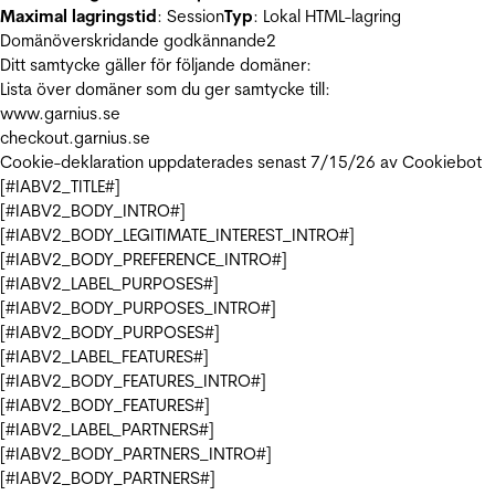
Maximal lagringstid
: Session
Typ
: Lokal HTML-lagring
Domänöverskridande godkännande
2
Ditt samtycke gäller för följande domäner:
Lista över domäner som du ger samtycke till:
www.garnius.se
checkout.garnius.se
Cookie-deklaration uppdaterades senast 7/15/26 av
Cookiebot
[#IABV2_TITLE#]
[#IABV2_BODY_INTRO#]
[#IABV2_BODY_LEGITIMATE_INTEREST_INTRO#]
[#IABV2_BODY_PREFERENCE_INTRO#]
[#IABV2_LABEL_PURPOSES#]
[#IABV2_BODY_PURPOSES_INTRO#]
[#IABV2_BODY_PURPOSES#]
[#IABV2_LABEL_FEATURES#]
[#IABV2_BODY_FEATURES_INTRO#]
[#IABV2_BODY_FEATURES#]
[#IABV2_LABEL_PARTNERS#]
[#IABV2_BODY_PARTNERS_INTRO#]
[#IABV2_BODY_PARTNERS#]