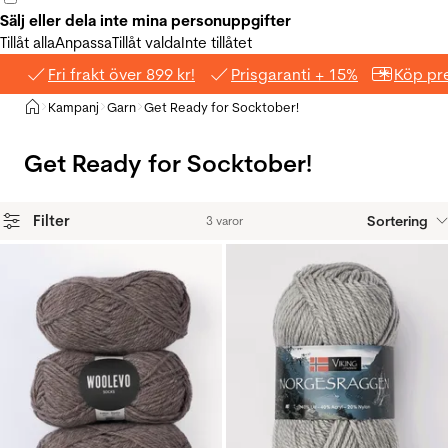
Sälj eller dela inte mina personuppgifter
Tillåt alla
Anpassa
Tillåt valda
Inte tillåtet
Fri frakt över 899 kr!
Prisgaranti + 15%
Köp pre
Hem
Kampanj
Garn
Get Ready for Socktober!
>
>
>
Get Ready for Socktober!
Filter
Sortering
3 varor
Produkter