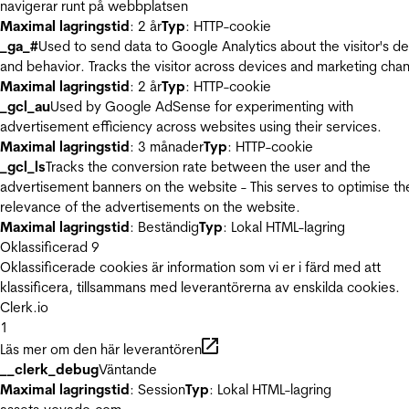
navigerar runt på webbplatsen
Maximal lagringstid
: 2 år
Typ
: HTTP-cookie
_ga_#
Used to send data to Google Analytics about the visitor's d
and behavior. Tracks the visitor across devices and marketing chan
Maximal lagringstid
: 2 år
Typ
: HTTP-cookie
_gcl_au
Used by Google AdSense for experimenting with
advertisement efficiency across websites using their services.
Maximal lagringstid
: 3 månader
Typ
: HTTP-cookie
_gcl_ls
Tracks the conversion rate between the user and the
advertisement banners on the website - This serves to optimise th
relevance of the advertisements on the website.
Maximal lagringstid
: Beständig
Typ
: Lokal HTML-lagring
Oklassificerad
9
Oklassificerade cookies är information som vi er i färd med att
klassificera, tillsammans med leverantörerna av enskilda cookies.
Clerk.io
1
Läs mer om den här leverantören
__clerk_debug
Väntande
Maximal lagringstid
: Session
Typ
: Lokal HTML-lagring