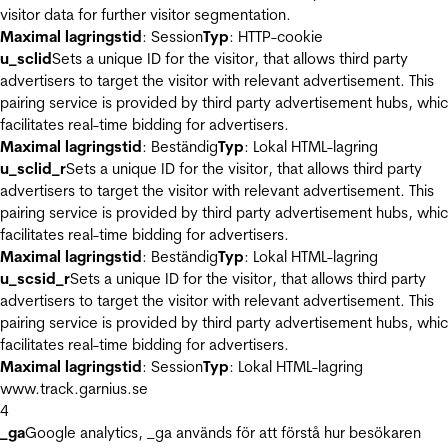
visitor data for further visitor segmentation.
Maximal lagringstid
: Session
Typ
: HTTP-cookie
u_sclid
Sets a unique ID for the visitor, that allows third party
advertisers to target the visitor with relevant advertisement. This
pairing service is provided by third party advertisement hubs, whi
facilitates real-time bidding for advertisers.
Maximal lagringstid
: Beständig
Typ
: Lokal HTML-lagring
u_sclid_r
Sets a unique ID for the visitor, that allows third party
advertisers to target the visitor with relevant advertisement. This
pairing service is provided by third party advertisement hubs, whi
facilitates real-time bidding for advertisers.
Maximal lagringstid
: Beständig
Typ
: Lokal HTML-lagring
u_scsid_r
Sets a unique ID for the visitor, that allows third party
advertisers to target the visitor with relevant advertisement. This
pairing service is provided by third party advertisement hubs, whi
facilitates real-time bidding for advertisers.
Maximal lagringstid
: Session
Typ
: Lokal HTML-lagring
www.track.garnius.se
4
_ga
Google analytics, _ga används för att förstå hur besökaren