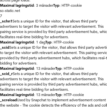
across page loads.
Maximal lagringstid
: 3 månader
Typ
: HTTP-cookie
sc-static.net
7
_schn1
Sets a unique ID for the visitor, that allows third party
advertisers to target the visitor with relevant advertisement. This
pairing service is provided by third party advertisement hubs, whi
facilitates real-time bidding for advertisers.
Maximal lagringstid
: 1 dag
Typ
: HTTP-cookie
_scid
Sets a unique ID for the visitor, that allows third party advert
to target the visitor with relevant advertisement. This pairing servic
provided by third party advertisement hubs, which facilitates real-
bidding for advertisers.
Maximal lagringstid
: 13 månader
Typ
: HTTP-cookie
_scid_r
Sets a unique ID for the visitor, that allows third party
advertisers to target the visitor with relevant advertisement. This
pairing service is provided by third party advertisement hubs, whi
facilitates real-time bidding for advertisers.
Maximal lagringstid
: 13 månader
Typ
: HTTP-cookie
_screload
Used by Snapchat to implement advertisement content
the website - The cookie detects the efficiency of the ads and col