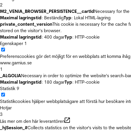
2
M2_VENIA_BROWSER_PERSISTENCE__cartId
Necessary for the 
Maximal lagringstid
: Beständig
Typ
: Lokal HTML-lagring
private_content_version
This cookie is necessary for the cache 
stored on the visitor’s browser.
Maximal lagringstid
: 400 dagar
Typ
: HTTP-cookie
Egenskaper
1
Preferenscookies gör det möjligt för en webbplats att komma ihåg i
www.garnius.se
1
_ALGOLIA
Necessary in order to optimize the website's search-bar
Maximal lagringstid
: 180 dagar
Typ
: HTTP-cookie
Statistik
9
Statistikcookies hjälper webbplatsägare att förstå hur besökare 
Hotjar
3
Läs mer om den här leverantören
_hjSession_#
Collects statistics on the visitor's visits to the we