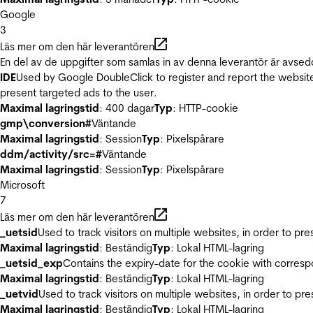
Google
3
Läs mer om den här leverantören
En del av de uppgifter som samlas in av denna leverantör är avsed
IDE
Used by Google DoubleClick to register and report the website u
present targeted ads to the user.
Maximal lagringstid
: 400 dagar
Typ
: HTTP-cookie
gmp\conversion#
Väntande
Maximal lagringstid
: Session
Typ
: Pixelspårare
ddm/activity/src=#
Väntande
Maximal lagringstid
: Session
Typ
: Pixelspårare
Microsoft
7
Läs mer om den här leverantören
_uetsid
Used to track visitors on multiple websites, in order to pr
Maximal lagringstid
: Beständig
Typ
: Lokal HTML-lagring
_uetsid_exp
Contains the expiry-date for the cookie with corres
Maximal lagringstid
: Beständig
Typ
: Lokal HTML-lagring
_uetvid
Used to track visitors on multiple websites, in order to pr
Maximal lagringstid
: Beständig
Typ
: Lokal HTML-lagring