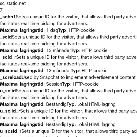
sc-static.net
7
_schn1
Sets a unique ID for the visitor, that allows third party adv
facilitates real-time bidding for advertisers.
Maximal lagringstid
: 1 dag
Typ
: HTTP-cookie
_scid
Sets a unique ID for the visitor, that allows third party adver
facilitates real-time bidding for advertisers.
Maximal lagringstid
: 13 månader
Typ
: HTTP-cookie
_scid_r
Sets a unique ID for the visitor, that allows third party adv
facilitates real-time bidding for advertisers.
Maximal lagringstid
: 13 månader
Typ
: HTTP-cookie
_screload
Used by Snapchat to implement advertisement content on 
Maximal lagringstid
: Session
Typ
: HTTP-cookie
u_sclid
Sets a unique ID for the visitor, that allows third party adv
facilitates real-time bidding for advertisers.
Maximal lagringstid
: Beständig
Typ
: Lokal HTML-lagring
u_sclid_r
Sets a unique ID for the visitor, that allows third party a
facilitates real-time bidding for advertisers.
Maximal lagringstid
: Beständig
Typ
: Lokal HTML-lagring
u_scsid_r
Sets a unique ID for the visitor, that allows third party 