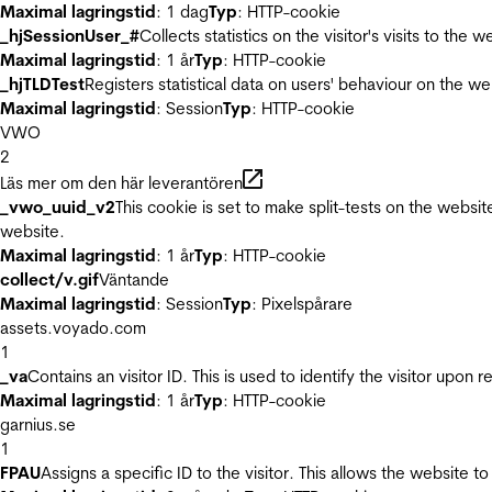
Maximal lagringstid
: 1 dag
Typ
: HTTP-cookie
_hjSessionUser_#
Collects statistics on the visitor's visits to t
Maximal lagringstid
: 1 år
Typ
: HTTP-cookie
_hjTLDTest
Registers statistical data on users' behaviour on the we
Maximal lagringstid
: Session
Typ
: HTTP-cookie
VWO
2
Läs mer om den här leverantören
_vwo_uuid_v2
This cookie is set to make split-tests on the websi
website.
Maximal lagringstid
: 1 år
Typ
: HTTP-cookie
collect/v.gif
Väntande
Maximal lagringstid
: Session
Typ
: Pixelspårare
assets.voyado.com
1
_va
Contains an visitor ID. This is used to identify the visitor upon 
Maximal lagringstid
: 1 år
Typ
: HTTP-cookie
garnius.se
1
FPAU
Assigns a specific ID to the visitor. This allows the website to