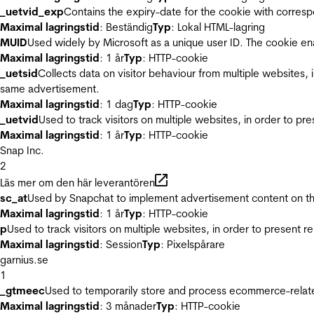
_uetvid_exp
Contains the expiry-date for the cookie with corres
Maximal lagringstid
: Beständig
Typ
: Lokal HTML-lagring
MUID
Used widely by Microsoft as a unique user ID. The cookie en
Maximal lagringstid
: 1 år
Typ
: HTTP-cookie
_uetsid
Collects data on visitor behaviour from multiple websites, 
same advertisement.
Maximal lagringstid
: 1 dag
Typ
: HTTP-cookie
_uetvid
Used to track visitors on multiple websites, in order to pr
Maximal lagringstid
: 1 år
Typ
: HTTP-cookie
Snap Inc.
2
Läs mer om den här leverantören
sc_at
Used by Snapchat to implement advertisement content on the w
Maximal lagringstid
: 1 år
Typ
: HTTP-cookie
p
Used to track visitors on multiple websites, in order to present 
Maximal lagringstid
: Session
Typ
: Pixelspårare
garnius.se
1
_gtmeec
Used to temporarily store and process ecommerce-related 
Maximal lagringstid
: 3 månader
Typ
: HTTP-cookie