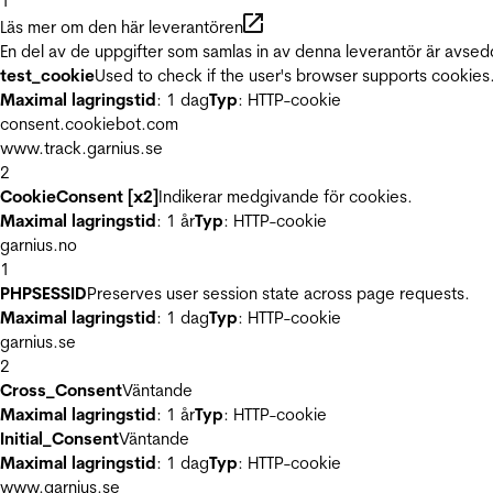
1
Läs mer om den här leverantören
En del av de uppgifter som samlas in av denna leverantör är avsed
test_cookie
Used to check if the user's browser supports cookies
Maximal lagringstid
: 1 dag
Typ
: HTTP-cookie
consent.cookiebot.com
www.track.garnius.se
2
CookieConsent [x2]
Indikerar medgivande för cookies.
Maximal lagringstid
: 1 år
Typ
: HTTP-cookie
garnius.no
1
PHPSESSID
Preserves user session state across page requests.
Maximal lagringstid
: 1 dag
Typ
: HTTP-cookie
garnius.se
2
Cross_Consent
Väntande
Maximal lagringstid
: 1 år
Typ
: HTTP-cookie
Initial_Consent
Väntande
Maximal lagringstid
: 1 dag
Typ
: HTTP-cookie
www.garnius.se