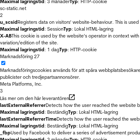
Maximal lagringstid
: 3 månader
Typ
: HTTP-cookie
sc-static.net
2
u_scsid
Registers data on visitors' website-behaviour. This is used 
Maximal lagringstid
: Session
Typ
: Lokal HTML-lagring
X-AB
This cookie is used by the website’s operator in context with 
variation/edition of the site.
Maximal lagringstid
: 1 dag
Typ
: HTTP-cookie
Marknadsföring
27
Marknadsföringscookies används för att spåra webbplatsbesökare.
publicister och tredjepartsannonsörer.
Meta Platforms, Inc.
3
Läs mer om den här leverantören
lastExternalReferrer
Detects how the user reached the website by 
Maximal lagringstid
: Beständig
Typ
: Lokal HTML-lagring
lastExternalReferrerTime
Detects how the user reached the websi
Maximal lagringstid
: Beständig
Typ
: Lokal HTML-lagring
_fbp
Used by Facebook to deliver a series of advertisement product
Maximal lagringstid
: 3 månader
Typ
: HTTP-cookie