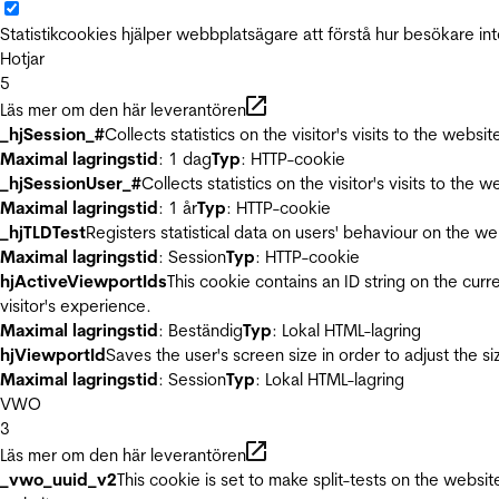
Statistikcookies hjälper webbplatsägare att förstå hur besökare 
Hotjar
5
Läs mer om den här leverantören
_hjSession_#
Collects statistics on the visitor's visits to the we
Maximal lagringstid
: 1 dag
Typ
: HTTP-cookie
_hjSessionUser_#
Collects statistics on the visitor's visits to t
Maximal lagringstid
: 1 år
Typ
: HTTP-cookie
_hjTLDTest
Registers statistical data on users' behaviour on the we
Maximal lagringstid
: Session
Typ
: HTTP-cookie
hjActiveViewportIds
This cookie contains an ID string on the curr
visitor's experience.
Maximal lagringstid
: Beständig
Typ
: Lokal HTML-lagring
hjViewportId
Saves the user's screen size in order to adjust the s
Maximal lagringstid
: Session
Typ
: Lokal HTML-lagring
VWO
3
Läs mer om den här leverantören
_vwo_uuid_v2
This cookie is set to make split-tests on the websi