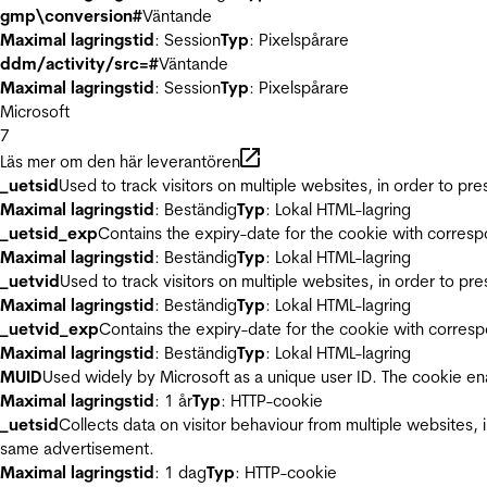
gmp\conversion#
Väntande
Maximal lagringstid
: Session
Typ
: Pixelspårare
ddm/activity/src=#
Väntande
Maximal lagringstid
: Session
Typ
: Pixelspårare
Microsoft
7
Läs mer om den här leverantören
_uetsid
Used to track visitors on multiple websites, in order to pr
Maximal lagringstid
: Beständig
Typ
: Lokal HTML-lagring
_uetsid_exp
Contains the expiry-date for the cookie with corres
Maximal lagringstid
: Beständig
Typ
: Lokal HTML-lagring
_uetvid
Used to track visitors on multiple websites, in order to pr
Maximal lagringstid
: Beständig
Typ
: Lokal HTML-lagring
_uetvid_exp
Contains the expiry-date for the cookie with corres
Maximal lagringstid
: Beständig
Typ
: Lokal HTML-lagring
MUID
Used widely by Microsoft as a unique user ID. The cookie en
Maximal lagringstid
: 1 år
Typ
: HTTP-cookie
_uetsid
Collects data on visitor behaviour from multiple websites, 
same advertisement.
Maximal lagringstid
: 1 dag
Typ
: HTTP-cookie