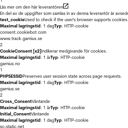
1
Läs mer om den här leverantören
En del av de uppgifter som samlas in av denna leverantör är avsed
test_cookie
Used to check if the user's browser supports cookies
Maximal lagringstid
: 1 dag
Typ
: HTTP-cookie
consent.cookiebot.com
www.track.garnius.se
2
CookieConsent [x2]
Indikerar medgivande för cookies.
Maximal lagringstid
: 1 år
Typ
: HTTP-cookie
garnius.no
1
PHPSESSID
Preserves user session state across page requests.
Maximal lagringstid
: 1 dag
Typ
: HTTP-cookie
garnius.se
2
Cross_Consent
Väntande
Maximal lagringstid
: 1 år
Typ
: HTTP-cookie
Initial_Consent
Väntande
Maximal lagringstid
: 1 dag
Typ
: HTTP-cookie
sc-static.net