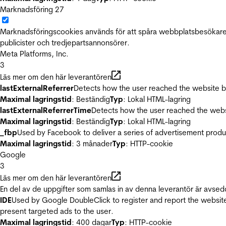
Marknadsföring
27
Marknadsföringscookies används för att spåra webbplatsbesökare.
publicister och tredjepartsannonsörer.
Meta Platforms, Inc.
3
Läs mer om den här leverantören
lastExternalReferrer
Detects how the user reached the website by 
Maximal lagringstid
: Beständig
Typ
: Lokal HTML-lagring
lastExternalReferrerTime
Detects how the user reached the websi
Maximal lagringstid
: Beständig
Typ
: Lokal HTML-lagring
_fbp
Used by Facebook to deliver a series of advertisement product
Maximal lagringstid
: 3 månader
Typ
: HTTP-cookie
Google
3
Läs mer om den här leverantören
En del av de uppgifter som samlas in av denna leverantör är avsed
IDE
Used by Google DoubleClick to register and report the website u
present targeted ads to the user.
Maximal lagringstid
: 400 dagar
Typ
: HTTP-cookie