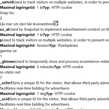
_uetvid
Used to track visitors on multiple websites, in order to pr
Maximal lagringstid
: 1 år
Typ
: HTTP-cookie
Snap Inc.
2
Läs mer om den här leverantören
sc_at
Used by Snapchat to implement advertisement content on the w
Maximal lagringstid
: 1 år
Typ
: HTTP-cookie
p
Used to track visitors on multiple websites, in order to present 
Maximal lagringstid
: Session
Typ
: Pixelspårare
garnius.se
1
_gtmeec
Used to temporarily store and process ecommerce-related 
Maximal lagringstid
: 3 månader
Typ
: HTTP-cookie
sc-static.net
7
_schn1
Sets a unique ID for the visitor, that allows third party adv
facilitates real-time bidding for advertisers.
Maximal lagringstid
: 1 dag
Typ
: HTTP-cookie
_scid
Sets a unique ID for the visitor, that allows third party adver
facilitates real-time bidding for advertisers.