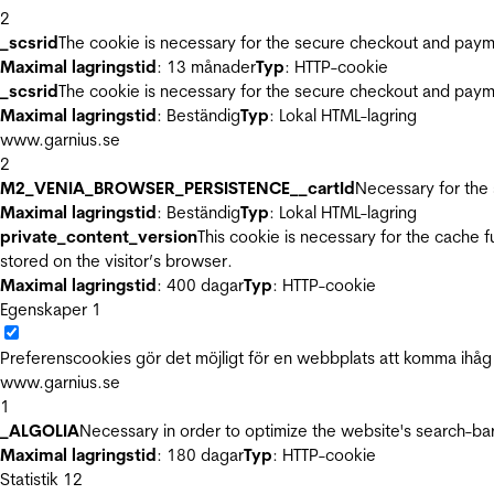
2
_scsrid
The cookie is necessary for the secure checkout and payme
Maximal lagringstid
: 13 månader
Typ
: HTTP-cookie
_scsrid
The cookie is necessary for the secure checkout and payme
Maximal lagringstid
: Beständig
Typ
: Lokal HTML-lagring
www.garnius.se
2
M2_VENIA_BROWSER_PERSISTENCE__cartId
Necessary for the 
Maximal lagringstid
: Beständig
Typ
: Lokal HTML-lagring
private_content_version
This cookie is necessary for the cache 
stored on the visitor’s browser.
Maximal lagringstid
: 400 dagar
Typ
: HTTP-cookie
Egenskaper
1
Preferenscookies gör det möjligt för en webbplats att komma ihåg i
www.garnius.se
1
_ALGOLIA
Necessary in order to optimize the website's search-bar
Maximal lagringstid
: 180 dagar
Typ
: HTTP-cookie
Statistik
12