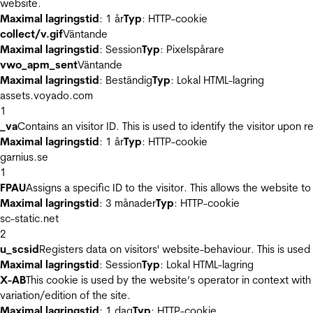
website.
Maximal lagringstid
: 1 år
Typ
: HTTP-cookie
collect/v.gif
Väntande
Maximal lagringstid
: Session
Typ
: Pixelspårare
vwo_apm_sent
Väntande
Maximal lagringstid
: Beständig
Typ
: Lokal HTML-lagring
assets.voyado.com
1
_va
Contains an visitor ID. This is used to identify the visitor upon 
Maximal lagringstid
: 1 år
Typ
: HTTP-cookie
garnius.se
1
FPAU
Assigns a specific ID to the visitor. This allows the website to
Maximal lagringstid
: 3 månader
Typ
: HTTP-cookie
sc-static.net
2
u_scsid
Registers data on visitors' website-behaviour. This is used 
Maximal lagringstid
: Session
Typ
: Lokal HTML-lagring
X-AB
This cookie is used by the website’s operator in context with 
variation/edition of the site.
Maximal lagringstid
: 1 dag
Typ
: HTTP-cookie