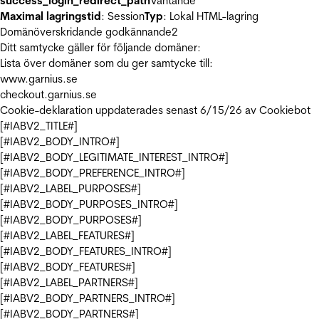
success_login_redirect_path
Väntande
Maximal lagringstid
: Session
Typ
: Lokal HTML-lagring
Domänöverskridande godkännande
2
Ditt samtycke gäller för följande domäner:
Lista över domäner som du ger samtycke till:
www.garnius.se
checkout.garnius.se
Cookie-deklaration uppdaterades senast 6/15/26 av
Cookiebot
[#IABV2_TITLE#]
[#IABV2_BODY_INTRO#]
[#IABV2_BODY_LEGITIMATE_INTEREST_INTRO#]
[#IABV2_BODY_PREFERENCE_INTRO#]
[#IABV2_LABEL_PURPOSES#]
[#IABV2_BODY_PURPOSES_INTRO#]
[#IABV2_BODY_PURPOSES#]
[#IABV2_LABEL_FEATURES#]
[#IABV2_BODY_FEATURES_INTRO#]
[#IABV2_BODY_FEATURES#]
[#IABV2_LABEL_PARTNERS#]
[#IABV2_BODY_PARTNERS_INTRO#]
[#IABV2_BODY_PARTNERS#]