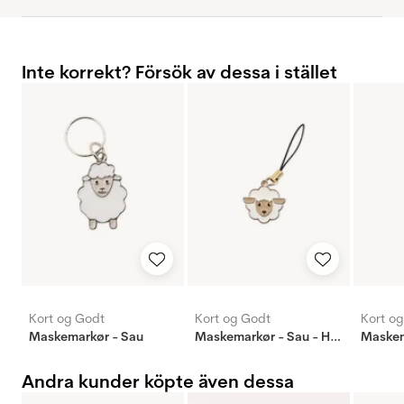
Inte korrekt? Försök av dessa i stället
Kort og Godt
Kort og Godt
Kort o
Maskemarkør - Sau
Maskemarkør - Sau - Hvit
Maskem
Andra kunder köpte även dessa