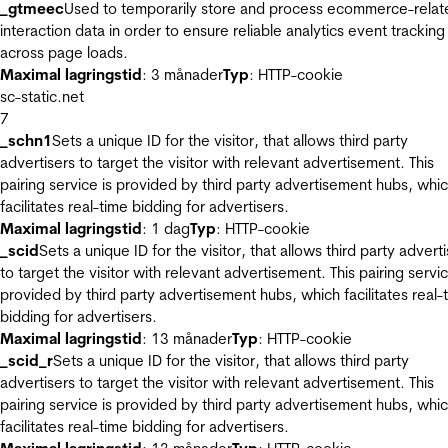
_gtmeec
Used to temporarily store and process ecommerce-relat
interaction data in order to ensure reliable analytics event tracking
across page loads.
Maximal lagringstid
: 3 månader
Typ
: HTTP-cookie
sc-static.net
7
_schn1
Sets a unique ID for the visitor, that allows third party
advertisers to target the visitor with relevant advertisement. This
pairing service is provided by third party advertisement hubs, whi
facilitates real-time bidding for advertisers.
Maximal lagringstid
: 1 dag
Typ
: HTTP-cookie
_scid
Sets a unique ID for the visitor, that allows third party advert
to target the visitor with relevant advertisement. This pairing servic
provided by third party advertisement hubs, which facilitates real-
bidding for advertisers.
Maximal lagringstid
: 13 månader
Typ
: HTTP-cookie
_scid_r
Sets a unique ID for the visitor, that allows third party
advertisers to target the visitor with relevant advertisement. This
pairing service is provided by third party advertisement hubs, whi
facilitates real-time bidding for advertisers.