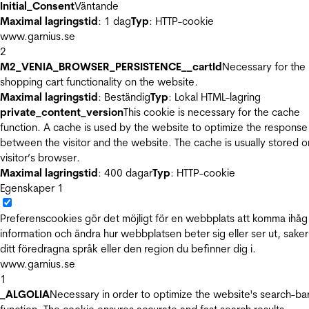
Initial_Consent
Väntande
Maximal lagringstid
: 1 dag
Typ
: HTTP-cookie
www.garnius.se
2
M2_VENIA_BROWSER_PERSISTENCE__cartId
Necessary for the
shopping cart functionality on the website.
Maximal lagringstid
: Beständig
Typ
: Lokal HTML-lagring
private_content_version
This cookie is necessary for the cache
function. A cache is used by the website to optimize the response
between the visitor and the website. The cache is usually stored o
visitor’s browser.
Maximal lagringstid
: 400 dagar
Typ
: HTTP-cookie
Egenskaper
1
Preferenscookies gör det möjligt för en webbplats att komma ihåg
information och ändra hur webbplatsen beter sig eller ser ut, sake
ditt föredragna språk eller den region du befinner dig i.
www.garnius.se
1
_ALGOLIA
Necessary in order to optimize the website's search-ba