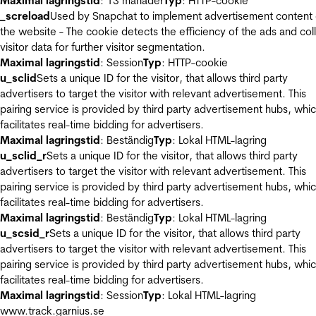
Maximal lagringstid
: 13 månader
Typ
: HTTP-cookie
_screload
Used by Snapchat to implement advertisement content
the website - The cookie detects the efficiency of the ads and col
visitor data for further visitor segmentation.
Maximal lagringstid
: Session
Typ
: HTTP-cookie
u_sclid
Sets a unique ID for the visitor, that allows third party
advertisers to target the visitor with relevant advertisement. This
pairing service is provided by third party advertisement hubs, whi
facilitates real-time bidding for advertisers.
Maximal lagringstid
: Beständig
Typ
: Lokal HTML-lagring
u_sclid_r
Sets a unique ID for the visitor, that allows third party
advertisers to target the visitor with relevant advertisement. This
pairing service is provided by third party advertisement hubs, whi
facilitates real-time bidding for advertisers.
Maximal lagringstid
: Beständig
Typ
: Lokal HTML-lagring
u_scsid_r
Sets a unique ID for the visitor, that allows third party
advertisers to target the visitor with relevant advertisement. This
pairing service is provided by third party advertisement hubs, whi
facilitates real-time bidding for advertisers.
Maximal lagringstid
: Session
Typ
: Lokal HTML-lagring
www.track.garnius.se