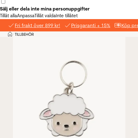
Sälj eller dela inte mina personuppgifter
Tillåt alla
Anpassa
Tillåt valda
Inte tillåtet
Fri frakt över 899 kr!
Prisgaranti + 15%
Köp pre
Hem
TILLBEHÖR
>