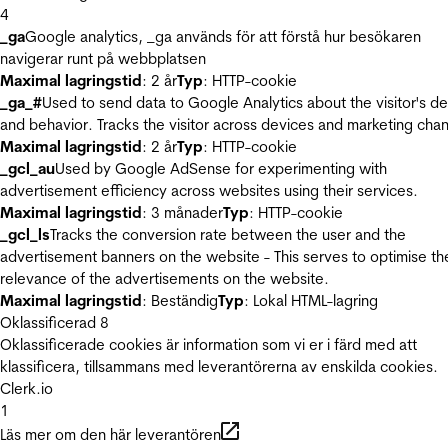
4
_ga
Google analytics, _ga används för att förstå hur besökaren
navigerar runt på webbplatsen
Maximal lagringstid
: 2 år
Typ
: HTTP-cookie
_ga_#
Used to send data to Google Analytics about the visitor's d
and behavior. Tracks the visitor across devices and marketing chan
Maximal lagringstid
: 2 år
Typ
: HTTP-cookie
_gcl_au
Used by Google AdSense for experimenting with
advertisement efficiency across websites using their services.
Maximal lagringstid
: 3 månader
Typ
: HTTP-cookie
_gcl_ls
Tracks the conversion rate between the user and the
advertisement banners on the website - This serves to optimise th
relevance of the advertisements on the website.
Maximal lagringstid
: Beständig
Typ
: Lokal HTML-lagring
Oklassificerad
8
Oklassificerade cookies är information som vi er i färd med att
klassificera, tillsammans med leverantörerna av enskilda cookies.
Clerk.io
1
Läs mer om den här leverantören