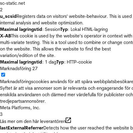
sc-static.net
2
u_scsid
Registers data on visitors' website-behaviour. This is used 
internal analysis and website optimization.
Maximal lagringstid
: Session
Typ
: Lokal HTML-lagring
X-AB
This cookie is used by the website’s operator in context with
multi-variate testing. This is a tool used to combine or change con
on the website. This allows the website to find the best
variation/edition of the site.
Maximal lagringstid
: 1 dag
Typ
: HTTP-cookie
Marknadsföring
27
Marknadsföringscookies används för att spåra webbplatsbesökare
Syftet är att visa annonser som är relevanta och engagerande för
enskilda användaren och därmed mer värdefulla för publicister och
tredjepartsannonsörer.
Meta Platforms, Inc.
3
Läs mer om den här leverantören
lastExternalReferrer
Detects how the user reached the website 