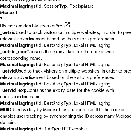
Maximal lagringstid
: Session
Typ
: Pixelspårare
Microsoft
7
Läs mer om den här leverantören
_uetsid
Used to track visitors on multiple websites, in order to pre
relevant advertisement based on the visitor's preferences.
Maximal lagringstid
: Beständig
Typ
: Lokal HTML-lagring
_uetsid_exp
Contains the expiry-date for the cookie with
corresponding name.
Maximal lagringstid
: Beständig
Typ
: Lokal HTML-lagring
_uetvid
Used to track visitors on multiple websites, in order to pre
relevant advertisement based on the visitor's preferences.
Maximal lagringstid
: Beständig
Typ
: Lokal HTML-lagring
_uetvid_exp
Contains the expiry-date for the cookie with
corresponding name.
Maximal lagringstid
: Beständig
Typ
: Lokal HTML-lagring
MUID
Used widely by Microsoft as a unique user ID. The cookie
enables user tracking by synchronising the ID across many Microso
domains.
Maximal lagringstid
: 1 år
Typ
: HTTP-cookie