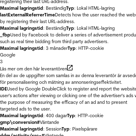
registering their last URL-address.
Maximal lagringstid
: Beständig
Typ
: Lokal HTML-lagring
lastExternalReferrerTime
Detects how the user reached the web
by registering their last URL-address.
Maximal lagringstid
: Beständig
Typ
: Lokal HTML-lagring
_fbp
Used by Facebook to deliver a series of advertisement produ
such as real time bidding from third party advertisers.
Maximal lagringstid
: 3 månader
Typ
: HTTP-cookie
Google
3
Läs mer om den här leverantören
En del av de uppgifter som samlas in av denna leverantör är avse
för personalisering och mätning av annonseringseffektivitet.
IDE
Used by Google DoubleClick to register and report the websit
user's actions after viewing or clicking one of the advertiser's ads 
the purpose of measuring the efficacy of an ad and to present
targeted ads to the user.
Maximal lagringstid
: 400 dagar
Typ
: HTTP-cookie
gmp\conversion#
Väntande
Maximal lagringstid
: Session
Typ
: Pixelspårare
ddm/activity/src=#
Väntande