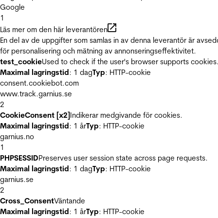
Google
1
Läs mer om den här leverantören
En del av de uppgifter som samlas in av denna leverantör är avse
för personalisering och mätning av annonseringseffektivitet.
test_cookie
Used to check if the user's browser supports cookies
Maximal lagringstid
: 1 dag
Typ
: HTTP-cookie
consent.cookiebot.com
www.track.garnius.se
2
CookieConsent [x2]
Indikerar medgivande för cookies.
Maximal lagringstid
: 1 år
Typ
: HTTP-cookie
garnius.no
1
PHPSESSID
Preserves user session state across page requests.
Maximal lagringstid
: 1 dag
Typ
: HTTP-cookie
garnius.se
2
Cross_Consent
Väntande
Maximal lagringstid
: 1 år
Typ
: HTTP-cookie