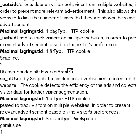
_uetsid
Collects data on visitor behaviour from multiple websites, 
order to present more relevant advertisement - This also allows th
website to limit the number of times that they are shown the same
advertisement.
Maximal lagringstid
: 1 dag
Typ
: HTTP-cookie
_uetvid
Used to track visitors on multiple websites, in order to pre
relevant advertisement based on the visitor's preferences.
Maximal lagringstid
: 1 år
Typ
: HTTP-cookie
Snap Inc.
2
Läs mer om den här leverantören
sc_at
Used by Snapchat to implement advertisement content on t
website - The cookie detects the efficiency of the ads and collect
visitor data for further visitor segmentation.
Maximal lagringstid
: 1 år
Typ
: HTTP-cookie
p
Used to track visitors on multiple websites, in order to present
relevant advertisement based on the visitor's preferences.
Maximal lagringstid
: Session
Typ
: Pixelspårare
garnius.se
1