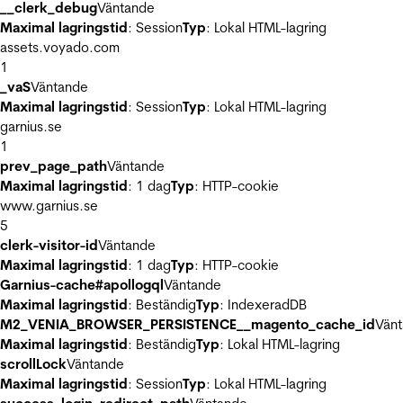
__clerk_debug
Väntande
Maximal lagringstid
: Session
Typ
: Lokal HTML-lagring
assets.voyado.com
1
_vaS
Väntande
Maximal lagringstid
: Session
Typ
: Lokal HTML-lagring
garnius.se
1
prev_page_path
Väntande
Maximal lagringstid
: 1 dag
Typ
: HTTP-cookie
www.garnius.se
5
clerk-visitor-id
Väntande
Maximal lagringstid
: 1 dag
Typ
: HTTP-cookie
Garnius-cache#apollogql
Väntande
Maximal lagringstid
: Beständig
Typ
: IndexeradDB
M2_VENIA_BROWSER_PERSISTENCE__magento_cache_id
Vän
Maximal lagringstid
: Beständig
Typ
: Lokal HTML-lagring
scrollLock
Väntande
Maximal lagringstid
: Session
Typ
: Lokal HTML-lagring