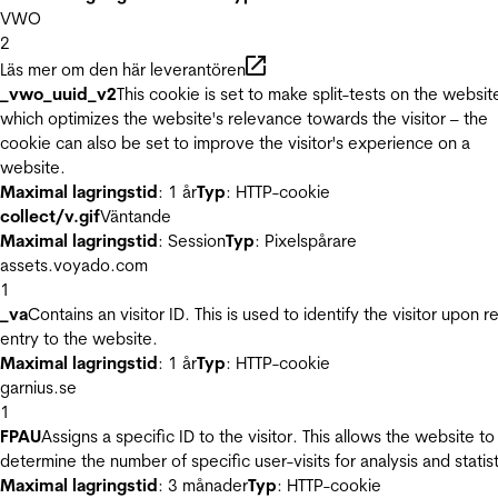
VWO
2
Läs mer om den här leverantören
_vwo_uuid_v2
This cookie is set to make split-tests on the websit
which optimizes the website's relevance towards the visitor – the
cookie can also be set to improve the visitor's experience on a
website.
Maximal lagringstid
: 1 år
Typ
: HTTP-cookie
collect/v.gif
Väntande
Maximal lagringstid
: Session
Typ
: Pixelspårare
assets.voyado.com
1
_va
Contains an visitor ID. This is used to identify the visitor upon r
entry to the website.
Maximal lagringstid
: 1 år
Typ
: HTTP-cookie
garnius.se
1
FPAU
Assigns a specific ID to the visitor. This allows the website to
determine the number of specific user-visits for analysis and statist
Maximal lagringstid
: 3 månader
Typ
: HTTP-cookie