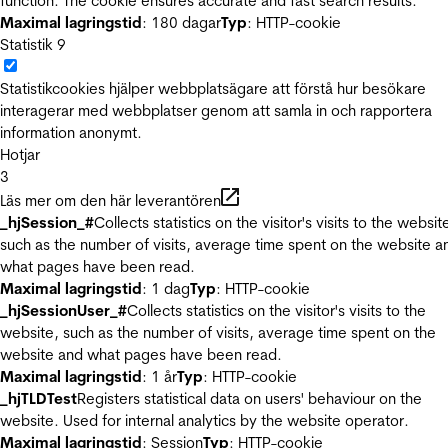
function. The cookie ensures accurate and fast search results.
Maximal lagringstid
: 180 dagar
Typ
: HTTP-cookie
Statistik
9
Statistikcookies hjälper webbplatsägare att förstå hur besökare
interagerar med webbplatser genom att samla in och rapportera
information anonymt.
Hotjar
3
Läs mer om den här leverantören
_hjSession_#
Collects statistics on the visitor's visits to the websit
such as the number of visits, average time spent on the website a
what pages have been read.
Maximal lagringstid
: 1 dag
Typ
: HTTP-cookie
_hjSessionUser_#
Collects statistics on the visitor's visits to the
website, such as the number of visits, average time spent on the
website and what pages have been read.
Maximal lagringstid
: 1 år
Typ
: HTTP-cookie
_hjTLDTest
Registers statistical data on users' behaviour on the
website. Used for internal analytics by the website operator.
Maximal lagringstid
: Session
Typ
: HTTP-cookie