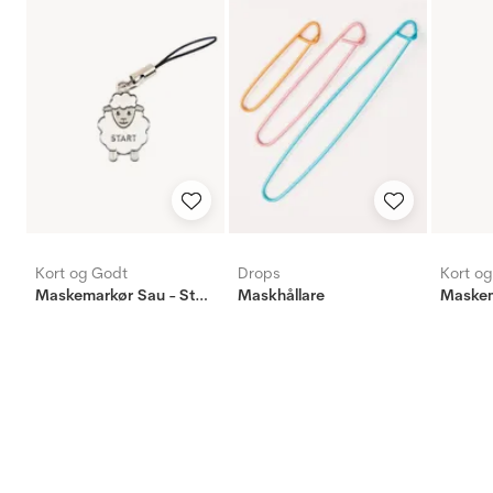
Kort og Godt
Drops
Kort o
Maskemarkør Sau - Start - Hvit
Maskhållare