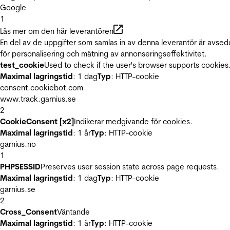
Google
1
Läs mer om den här leverantören
En del av de uppgifter som samlas in av denna leverantör är avse
för personalisering och mätning av annonseringseffektivitet.
test_cookie
Used to check if the user's browser supports cookies
Maximal lagringstid
: 1 dag
Typ
: HTTP-cookie
consent.cookiebot.com
www.track.garnius.se
2
CookieConsent [x2]
Indikerar medgivande för cookies.
Maximal lagringstid
: 1 år
Typ
: HTTP-cookie
garnius.no
1
PHPSESSID
Preserves user session state across page requests.
Maximal lagringstid
: 1 dag
Typ
: HTTP-cookie
garnius.se
2
Cross_Consent
Väntande
Maximal lagringstid
: 1 år
Typ
: HTTP-cookie