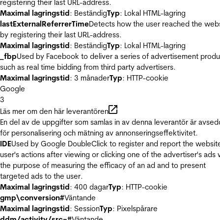
registering their last URL-address.
Maximal lagringstid
: Beständig
Typ
: Lokal HTML-lagring
lastExternalReferrerTime
Detects how the user reached the web
by registering their last URL-address.
Maximal lagringstid
: Beständig
Typ
: Lokal HTML-lagring
_fbp
Used by Facebook to deliver a series of advertisement produ
such as real time bidding from third party advertisers.
Maximal lagringstid
: 3 månader
Typ
: HTTP-cookie
Google
3
Läs mer om den här leverantören
En del av de uppgifter som samlas in av denna leverantör är avse
för personalisering och mätning av annonseringseffektivitet.
IDE
Used by Google DoubleClick to register and report the websit
user's actions after viewing or clicking one of the advertiser's ads 
the purpose of measuring the efficacy of an ad and to present
targeted ads to the user.
Maximal lagringstid
: 400 dagar
Typ
: HTTP-cookie
gmp\conversion#
Väntande
Maximal lagringstid
: Session
Typ
: Pixelspårare
ddm/activity/src=#
Väntande