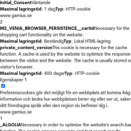
Initial_Consent
Väntande
Maximal lagringstid
: 1 dag
Typ
: HTTP-cookie
www.garnius.se
2
M2_VENIA_BROWSER_PERSISTENCE__cartId
Necessary for the
shopping cart functionality on the website.
Maximal lagringstid
: Beständig
Typ
: Lokal HTML-lagring
private_content_version
This cookie is necessary for the cache
function. A cache is used by the website to optimize the response
between the visitor and the website. The cache is usually stored o
visitor’s browser.
Maximal lagringstid
: 400 dagar
Typ
: HTTP-cookie
Egenskaper
1
Preferenscookies gör det möjligt för en webbplats att komma ihåg
information och ändra hur webbplatsen beter sig eller ser ut, sake
ditt föredragna språk eller den region du befinner dig i.
www.garnius.se
1
_ALGOLIA
Necessary in order to optimize the website's search-ba