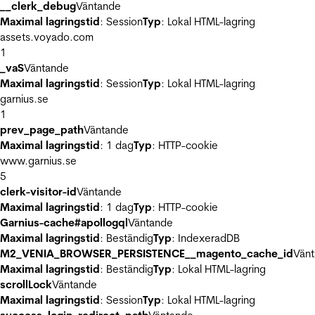
__clerk_debug
Väntande
Maximal lagringstid
: Session
Typ
: Lokal HTML-lagring
assets.voyado.com
1
_vaS
Väntande
Maximal lagringstid
: Session
Typ
: Lokal HTML-lagring
garnius.se
1
prev_page_path
Väntande
Maximal lagringstid
: 1 dag
Typ
: HTTP-cookie
www.garnius.se
5
clerk-visitor-id
Väntande
Maximal lagringstid
: 1 dag
Typ
: HTTP-cookie
Garnius-cache#apollogql
Väntande
Maximal lagringstid
: Beständig
Typ
: IndexeradDB
M2_VENIA_BROWSER_PERSISTENCE__magento_cache_id
Vän
Maximal lagringstid
: Beständig
Typ
: Lokal HTML-lagring
scrollLock
Väntande
Maximal lagringstid
: Session
Typ
: Lokal HTML-lagring