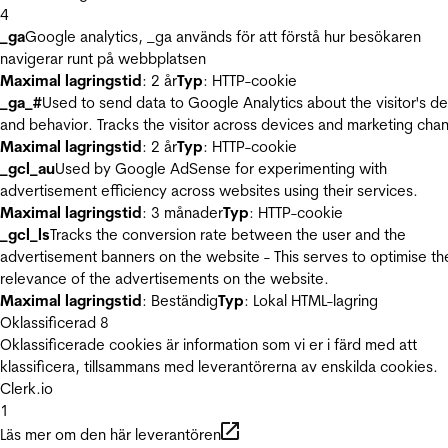
4
_ga
Google analytics, _ga används för att förstå hur besökaren
navigerar runt på webbplatsen
Maximal lagringstid
: 2 år
Typ
: HTTP-cookie
_ga_#
Used to send data to Google Analytics about the visitor's d
and behavior. Tracks the visitor across devices and marketing chan
Maximal lagringstid
: 2 år
Typ
: HTTP-cookie
_gcl_au
Used by Google AdSense for experimenting with
advertisement efficiency across websites using their services.
Maximal lagringstid
: 3 månader
Typ
: HTTP-cookie
_gcl_ls
Tracks the conversion rate between the user and the
advertisement banners on the website - This serves to optimise th
relevance of the advertisements on the website.
Maximal lagringstid
: Beständig
Typ
: Lokal HTML-lagring
Oklassificerad
8
Oklassificerade cookies är information som vi er i färd med att
klassificera, tillsammans med leverantörerna av enskilda cookies.
Clerk.io
1
Läs mer om den här leverantören