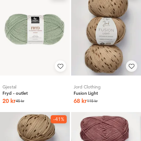
Gjestal
Jord Clothing
Fryd - outlet
Fusion Light
20
kr
68
kr
45
kr
115
kr
-41%