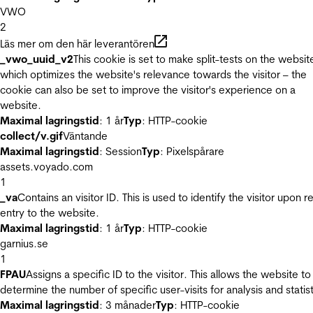
VWO
2
Läs mer om den här leverantören
_vwo_uuid_v2
This cookie is set to make split-tests on the websit
which optimizes the website's relevance towards the visitor – the
cookie can also be set to improve the visitor's experience on a
website.
Maximal lagringstid
: 1 år
Typ
: HTTP-cookie
collect/v.gif
Väntande
Maximal lagringstid
: Session
Typ
: Pixelspårare
assets.voyado.com
1
_va
Contains an visitor ID. This is used to identify the visitor upon r
entry to the website.
Maximal lagringstid
: 1 år
Typ
: HTTP-cookie
garnius.se
1
FPAU
Assigns a specific ID to the visitor. This allows the website to
determine the number of specific user-visits for analysis and statist
Maximal lagringstid
: 3 månader
Typ
: HTTP-cookie