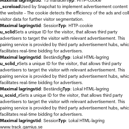
Maximal lagringstid
: 13 månader
Typ
: HTTP-cookie
_screload
Used by Snapchat to implement advertisement content
the website - The cookie detects the efficiency of the ads and col
visitor data for further visitor segmentation.
Maximal lagringstid
: Session
Typ
: HTTP-cookie
u_sclid
Sets a unique ID for the visitor, that allows third party
advertisers to target the visitor with relevant advertisement. This
pairing service is provided by third party advertisement hubs, whi
facilitates real-time bidding for advertisers.
Maximal lagringstid
: Beständig
Typ
: Lokal HTML-lagring
u_sclid_r
Sets a unique ID for the visitor, that allows third party
advertisers to target the visitor with relevant advertisement. This
pairing service is provided by third party advertisement hubs, whi
facilitates real-time bidding for advertisers.
Maximal lagringstid
: Beständig
Typ
: Lokal HTML-lagring
u_scsid_r
Sets a unique ID for the visitor, that allows third party
advertisers to target the visitor with relevant advertisement. This
pairing service is provided by third party advertisement hubs, whi
facilitates real-time bidding for advertisers.
Maximal lagringstid
: Session
Typ
: Lokal HTML-lagring
www.track.garnius.se