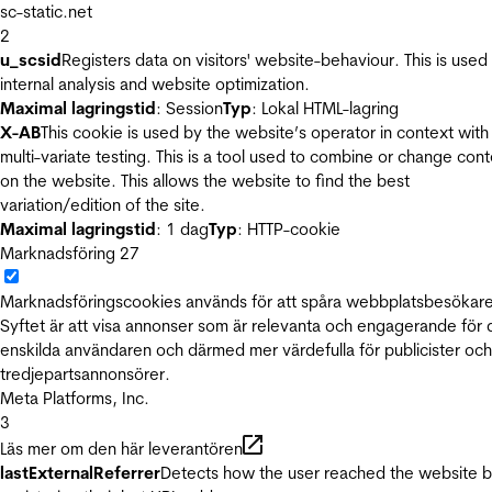
sc-static.net
2
u_scsid
Registers data on visitors' website-behaviour. This is used 
internal analysis and website optimization.
Maximal lagringstid
: Session
Typ
: Lokal HTML-lagring
X-AB
This cookie is used by the website’s operator in context with
multi-variate testing. This is a tool used to combine or change con
on the website. This allows the website to find the best
variation/edition of the site.
Maximal lagringstid
: 1 dag
Typ
: HTTP-cookie
Marknadsföring
27
Marknadsföringscookies används för att spåra webbplatsbesökare
Syftet är att visa annonser som är relevanta och engagerande för
enskilda användaren och därmed mer värdefulla för publicister och
tredjepartsannonsörer.
Meta Platforms, Inc.
3
Läs mer om den här leverantören
lastExternalReferrer
Detects how the user reached the website 