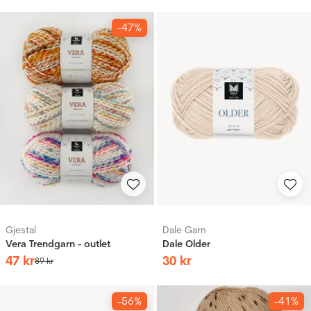
-47%
Gjestal
Dale Garn
Vera Trendgarn - outlet
Dale Older
47
kr
30
kr
89
kr
-56%
-41%