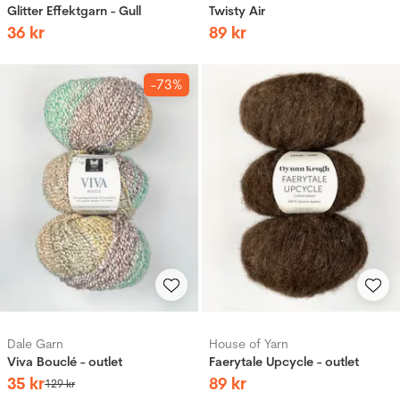
Glitter Effektgarn - Gull
Twisty Air
36
kr
89
kr
-73%
Dale Garn
House of Yarn
Viva Bouclé - outlet
Faerytale Upcycle - outlet
35
kr
89
kr
129
kr