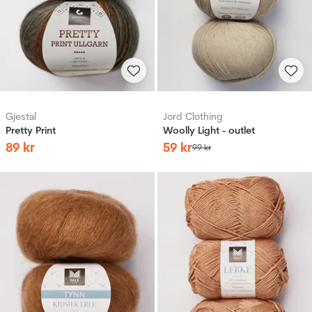
Gjestal
Jord Clothing
Pretty Print
Woolly Light - outlet
89
kr
59
kr
99
kr