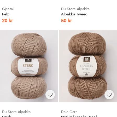
Gjestal
Du Store Alpakka
Pelz
Alpakka Tweed
20
kr
50
kr
Du Store Alpakka
Dale Garn
Sterk
Natural Lanolin Wool