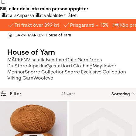
Sälj eller dela inte mina personuppgifter
Tillåt alla
Anpassa
Tillåt valda
Inte tillåtet
Fri frakt över 899 kr!
Prisgaranti + 15%
Köp pre
Hem
GARN
MÄRKEN
House of Yarn
>
>
>
House of Yarn
MÄRKEN
Visa alla
Bæstmor
Dale Garn
Drops
Du Store Alpakka
Gjestal
Jord Clothing
Mayflower
Merinor
Snorre Collection
Snorre Exclusive Collection
Viking Garn
Woolevo
Filter
Sortering
41 varor
Produkter