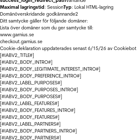
success_login_redirect_path
Väntande
Maximal lagringstid
: Session
Typ
: Lokal HTML-lagring
Domänöverskridande godkännande
2
Ditt samtycke gäller för följande domäner:
Lista över domäner som du ger samtycke till:
www.garnius.se
checkout.garnius.se
Cookie-deklaration uppdaterades senast 6/15/26 av
Cookiebot
[#IABV2_TITLE#]
[#IABV2_BODY_INTRO#]
[#IABV2_BODY_LEGITIMATE_INTEREST_INTRO#]
[#IABV2_BODY_PREFERENCE_INTRO#]
[#IABV2_LABEL_PURPOSES#]
[#IABV2_BODY_PURPOSES_INTRO#]
[#IABV2_BODY_PURPOSES#]
[#IABV2_LABEL_FEATURES#]
[#IABV2_BODY_FEATURES_INTRO#]
[#IABV2_BODY_FEATURES#]
[#IABV2_LABEL_PARTNERS#]
[#IABV2_BODY_PARTNERS_INTRO#]
[#IABV2_BODY_PARTNERS#]