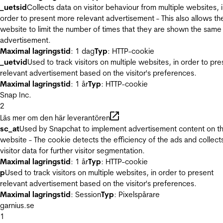
_uetsid
Collects data on visitor behaviour from multiple websites, 
order to present more relevant advertisement - This also allows th
website to limit the number of times that they are shown the same
advertisement.
Maximal lagringstid
: 1 dag
Typ
: HTTP-cookie
_uetvid
Used to track visitors on multiple websites, in order to pre
relevant advertisement based on the visitor's preferences.
Maximal lagringstid
: 1 år
Typ
: HTTP-cookie
Snap Inc.
2
Läs mer om den här leverantören
sc_at
Used by Snapchat to implement advertisement content on t
website - The cookie detects the efficiency of the ads and collect
visitor data for further visitor segmentation.
Maximal lagringstid
: 1 år
Typ
: HTTP-cookie
p
Used to track visitors on multiple websites, in order to present
relevant advertisement based on the visitor's preferences.
Maximal lagringstid
: Session
Typ
: Pixelspårare
garnius.se
1