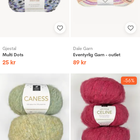
Gjestal
Dale Garn
Multi Dots
Eventyrlig Garn - outlet
25
kr
89
kr
-56%