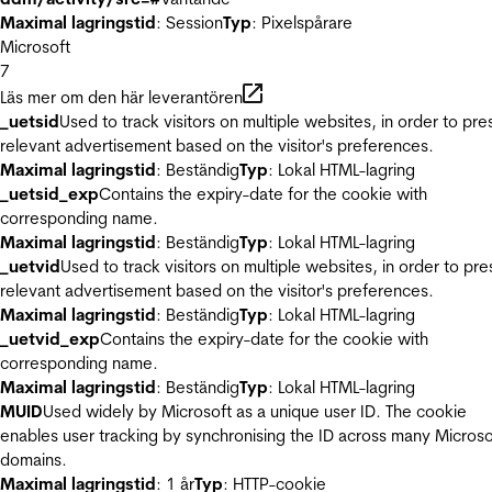
Maximal lagringstid
: Session
Typ
: Pixelspårare
Microsoft
7
Läs mer om den här leverantören
_uetsid
Used to track visitors on multiple websites, in order to pre
relevant advertisement based on the visitor's preferences.
Maximal lagringstid
: Beständig
Typ
: Lokal HTML-lagring
_uetsid_exp
Contains the expiry-date for the cookie with
corresponding name.
Maximal lagringstid
: Beständig
Typ
: Lokal HTML-lagring
_uetvid
Used to track visitors on multiple websites, in order to pre
relevant advertisement based on the visitor's preferences.
Maximal lagringstid
: Beständig
Typ
: Lokal HTML-lagring
_uetvid_exp
Contains the expiry-date for the cookie with
corresponding name.
Maximal lagringstid
: Beständig
Typ
: Lokal HTML-lagring
MUID
Used widely by Microsoft as a unique user ID. The cookie
enables user tracking by synchronising the ID across many Microso
domains.
Maximal lagringstid
: 1 år
Typ
: HTTP-cookie