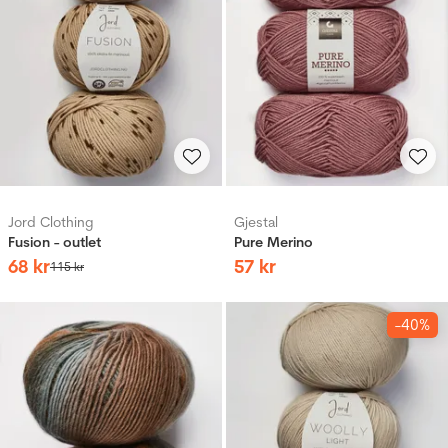
Jord Clothing
Gjestal
Fusion - outlet
Pure Merino
68
kr
57
kr
115
kr
-40%