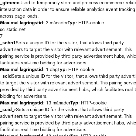
_gtmeec
Used to temporarily store and process ecommerce-relat
interaction data in order to ensure reliable analytics event tracking
across page loads.
Maximal lagringstid
: 3 månader
Typ
: HTTP-cookie
sc-static.net
7
_schn1
Sets a unique ID for the visitor, that allows third party
advertisers to target the visitor with relevant advertisement. This
pairing service is provided by third party advertisement hubs, whi
facilitates real-time bidding for advertisers.
Maximal lagringstid
: 1 dag
Typ
: HTTP-cookie
_scid
Sets a unique ID for the visitor, that allows third party advert
to target the visitor with relevant advertisement. This pairing servic
provided by third party advertisement hubs, which facilitates real-
bidding for advertisers.
Maximal lagringstid
: 13 månader
Typ
: HTTP-cookie
_scid_r
Sets a unique ID for the visitor, that allows third party
advertisers to target the visitor with relevant advertisement. This
pairing service is provided by third party advertisement hubs, whi
facilitates real-time bidding for advertisers.