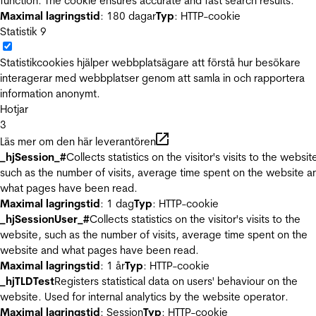
function. The cookie ensures accurate and fast search results.
Maximal lagringstid
: 180 dagar
Typ
: HTTP-cookie
Statistik
9
Statistikcookies hjälper webbplatsägare att förstå hur besökare
interagerar med webbplatser genom att samla in och rapportera
information anonymt.
Hotjar
3
Läs mer om den här leverantören
_hjSession_#
Collects statistics on the visitor's visits to the websit
such as the number of visits, average time spent on the website a
what pages have been read.
Maximal lagringstid
: 1 dag
Typ
: HTTP-cookie
_hjSessionUser_#
Collects statistics on the visitor's visits to the
website, such as the number of visits, average time spent on the
website and what pages have been read.
Maximal lagringstid
: 1 år
Typ
: HTTP-cookie
_hjTLDTest
Registers statistical data on users' behaviour on the
website. Used for internal analytics by the website operator.
Maximal lagringstid
: Session
Typ
: HTTP-cookie