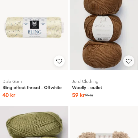
Dale Garn
Jord Clothing
Bling effect thread - Offwhite
Woolly - outlet
40
kr
59
kr
99
kr