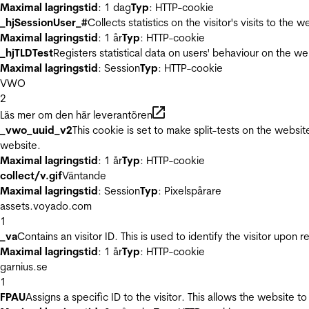
Maximal lagringstid
: 1 dag
Typ
: HTTP-cookie
_hjSessionUser_#
Collects statistics on the visitor's visits to t
Maximal lagringstid
: 1 år
Typ
: HTTP-cookie
_hjTLDTest
Registers statistical data on users' behaviour on the we
Maximal lagringstid
: Session
Typ
: HTTP-cookie
VWO
2
Läs mer om den här leverantören
_vwo_uuid_v2
This cookie is set to make split-tests on the websi
website.
Maximal lagringstid
: 1 år
Typ
: HTTP-cookie
collect/v.gif
Väntande
Maximal lagringstid
: Session
Typ
: Pixelspårare
assets.voyado.com
1
_va
Contains an visitor ID. This is used to identify the visitor upon 
Maximal lagringstid
: 1 år
Typ
: HTTP-cookie
garnius.se
1
FPAU
Assigns a specific ID to the visitor. This allows the website to