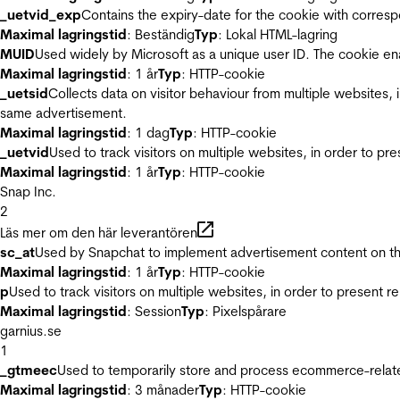
_uetvid_exp
Contains the expiry-date for the cookie with corres
Maximal lagringstid
: Beständig
Typ
: Lokal HTML-lagring
MUID
Used widely by Microsoft as a unique user ID. The cookie en
Maximal lagringstid
: 1 år
Typ
: HTTP-cookie
_uetsid
Collects data on visitor behaviour from multiple websites, 
same advertisement.
Maximal lagringstid
: 1 dag
Typ
: HTTP-cookie
_uetvid
Used to track visitors on multiple websites, in order to pr
Maximal lagringstid
: 1 år
Typ
: HTTP-cookie
Snap Inc.
2
Läs mer om den här leverantören
sc_at
Used by Snapchat to implement advertisement content on the w
Maximal lagringstid
: 1 år
Typ
: HTTP-cookie
p
Used to track visitors on multiple websites, in order to present 
Maximal lagringstid
: Session
Typ
: Pixelspårare
garnius.se
1
_gtmeec
Used to temporarily store and process ecommerce-related 
Maximal lagringstid
: 3 månader
Typ
: HTTP-cookie