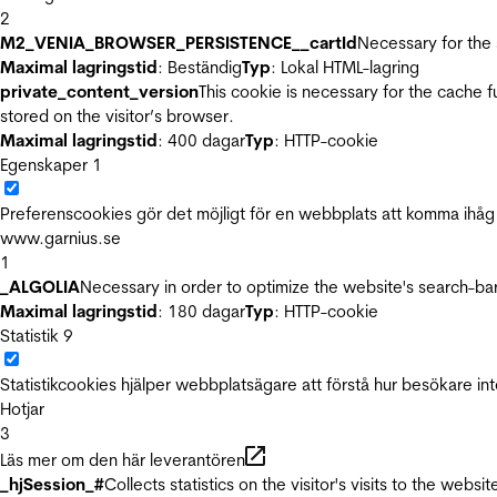
2
M2_VENIA_BROWSER_PERSISTENCE__cartId
Necessary for the 
Maximal lagringstid
: Beständig
Typ
: Lokal HTML-lagring
private_content_version
This cookie is necessary for the cache 
stored on the visitor’s browser.
Maximal lagringstid
: 400 dagar
Typ
: HTTP-cookie
Egenskaper
1
Preferenscookies gör det möjligt för en webbplats att komma ihåg i
www.garnius.se
1
_ALGOLIA
Necessary in order to optimize the website's search-bar
Maximal lagringstid
: 180 dagar
Typ
: HTTP-cookie
Statistik
9
Statistikcookies hjälper webbplatsägare att förstå hur besökare 
Hotjar
3
Läs mer om den här leverantören
_hjSession_#
Collects statistics on the visitor's visits to the we