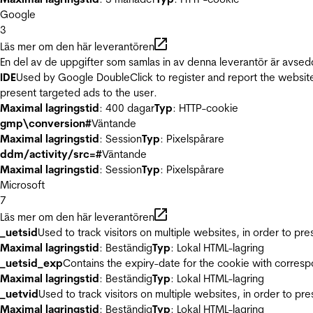
Google
3
Läs mer om den här leverantören
En del av de uppgifter som samlas in av denna leverantör är avsed
IDE
Used by Google DoubleClick to register and report the website u
present targeted ads to the user.
Maximal lagringstid
: 400 dagar
Typ
: HTTP-cookie
gmp\conversion#
Väntande
Maximal lagringstid
: Session
Typ
: Pixelspårare
ddm/activity/src=#
Väntande
Maximal lagringstid
: Session
Typ
: Pixelspårare
Microsoft
7
Läs mer om den här leverantören
_uetsid
Used to track visitors on multiple websites, in order to pr
Maximal lagringstid
: Beständig
Typ
: Lokal HTML-lagring
_uetsid_exp
Contains the expiry-date for the cookie with corres
Maximal lagringstid
: Beständig
Typ
: Lokal HTML-lagring
_uetvid
Used to track visitors on multiple websites, in order to pr
Maximal lagringstid
: Beständig
Typ
: Lokal HTML-lagring