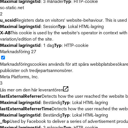
Maximal lagringstid
: 3 månader
Typ
: HTTP-cookie
sc-static.net
2
u_scsid
Registers data on visitors' website-behaviour. This is used 
Maximal lagringstid
: Session
Typ
: Lokal HTML-lagring
X-AB
This cookie is used by the website’s operator in context with 
variation/edition of the site.
Maximal lagringstid
: 1 dag
Typ
: HTTP-cookie
Marknadsföring
27
Marknadsföringscookies används för att spåra webbplatsbesökare.
publicister och tredjepartsannonsörer.
Meta Platforms, Inc.
3
Läs mer om den här leverantören
lastExternalReferrer
Detects how the user reached the website by 
Maximal lagringstid
: Beständig
Typ
: Lokal HTML-lagring
lastExternalReferrerTime
Detects how the user reached the websi
Maximal lagringstid
: Beständig
Typ
: Lokal HTML-lagring
_fbp
Used by Facebook to deliver a series of advertisement product
Maximal lagringstid
: 3 månader
Typ
: HTTP-cookie