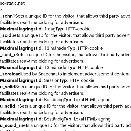
sc-static.net
7
_schn1
Sets a unique ID for the visitor, that allows third party adv
facilitates real-time bidding for advertisers.
Maximal lagringstid
: 1 dag
Typ
: HTTP-cookie
_scid
Sets a unique ID for the visitor, that allows third party adver
facilitates real-time bidding for advertisers.
Maximal lagringstid
: 13 månader
Typ
: HTTP-cookie
_scid_r
Sets a unique ID for the visitor, that allows third party adv
facilitates real-time bidding for advertisers.
Maximal lagringstid
: 13 månader
Typ
: HTTP-cookie
_screload
Used by Snapchat to implement advertisement content on 
Maximal lagringstid
: Session
Typ
: HTTP-cookie
u_sclid
Sets a unique ID for the visitor, that allows third party adv
facilitates real-time bidding for advertisers.
Maximal lagringstid
: Beständig
Typ
: Lokal HTML-lagring
u_sclid_r
Sets a unique ID for the visitor, that allows third party a
facilitates real-time bidding for advertisers.
Maximal lagringstid
: Beständig
Typ
: Lokal HTML-lagring
u_scsid_r
Sets a unique ID for the visitor, that allows third party 