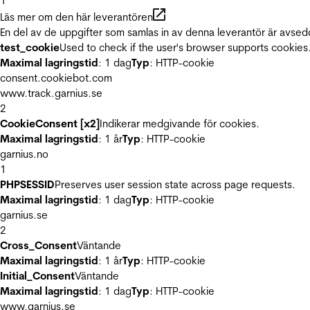
1
Läs mer om den här leverantören
En del av de uppgifter som samlas in av denna leverantör är avsed
test_cookie
Used to check if the user's browser supports cookies
Maximal lagringstid
: 1 dag
Typ
: HTTP-cookie
consent.cookiebot.com
www.track.garnius.se
2
CookieConsent [x2]
Indikerar medgivande för cookies.
Maximal lagringstid
: 1 år
Typ
: HTTP-cookie
garnius.no
1
PHPSESSID
Preserves user session state across page requests.
Maximal lagringstid
: 1 dag
Typ
: HTTP-cookie
garnius.se
2
Cross_Consent
Väntande
Maximal lagringstid
: 1 år
Typ
: HTTP-cookie
Initial_Consent
Väntande
Maximal lagringstid
: 1 dag
Typ
: HTTP-cookie
www.garnius.se