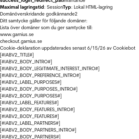
success_login_redirect_path
Väntande
Maximal lagringstid
: Session
Typ
: Lokal HTML-lagring
Domänöverskridande godkännande
2
Ditt samtycke gäller för följande domäner:
Lista över domäner som du ger samtycke till:
www.garnius.se
checkout.garnius.se
Cookie-deklaration uppdaterades senast 6/15/26 av
Cookiebot
[#IABV2_TITLE#]
[#IABV2_BODY_INTRO#]
[#IABV2_BODY_LEGITIMATE_INTEREST_INTRO#]
[#IABV2_BODY_PREFERENCE_INTRO#]
[#IABV2_LABEL_PURPOSES#]
[#IABV2_BODY_PURPOSES_INTRO#]
[#IABV2_BODY_PURPOSES#]
[#IABV2_LABEL_FEATURES#]
[#IABV2_BODY_FEATURES_INTRO#]
[#IABV2_BODY_FEATURES#]
[#IABV2_LABEL_PARTNERS#]
[#IABV2_BODY_PARTNERS_INTRO#]
[#IABV2_BODY_PARTNERS#]