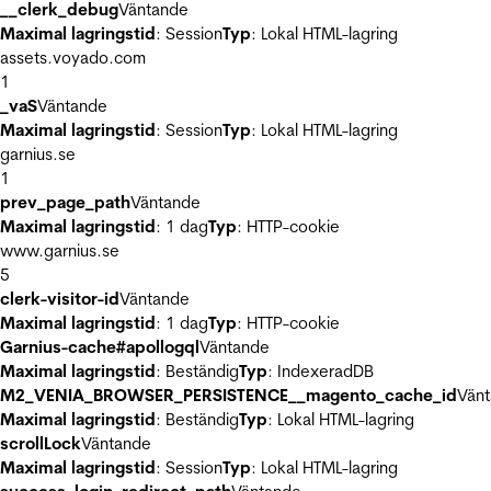
__clerk_debug
Väntande
Maximal lagringstid
: Session
Typ
: Lokal HTML-lagring
assets.voyado.com
1
_vaS
Väntande
Maximal lagringstid
: Session
Typ
: Lokal HTML-lagring
garnius.se
1
prev_page_path
Väntande
Maximal lagringstid
: 1 dag
Typ
: HTTP-cookie
www.garnius.se
5
clerk-visitor-id
Väntande
Maximal lagringstid
: 1 dag
Typ
: HTTP-cookie
Garnius-cache#apollogql
Väntande
Maximal lagringstid
: Beständig
Typ
: IndexeradDB
M2_VENIA_BROWSER_PERSISTENCE__magento_cache_id
Vän
Maximal lagringstid
: Beständig
Typ
: Lokal HTML-lagring
scrollLock
Väntande
Maximal lagringstid
: Session
Typ
: Lokal HTML-lagring