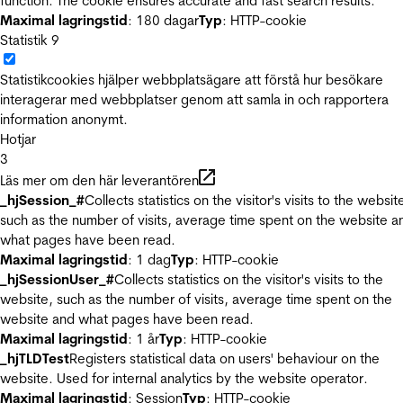
function. The cookie ensures accurate and fast search results.
Maximal lagringstid
: 180 dagar
Typ
: HTTP-cookie
Statistik
9
Statistikcookies hjälper webbplatsägare att förstå hur besökare
interagerar med webbplatser genom att samla in och rapportera
information anonymt.
Hotjar
3
Läs mer om den här leverantören
_hjSession_#
Collects statistics on the visitor's visits to the websit
such as the number of visits, average time spent on the website a
what pages have been read.
Maximal lagringstid
: 1 dag
Typ
: HTTP-cookie
_hjSessionUser_#
Collects statistics on the visitor's visits to the
website, such as the number of visits, average time spent on the
website and what pages have been read.
Maximal lagringstid
: 1 år
Typ
: HTTP-cookie
_hjTLDTest
Registers statistical data on users' behaviour on the
website. Used for internal analytics by the website operator.
Maximal lagringstid
: Session
Typ
: HTTP-cookie