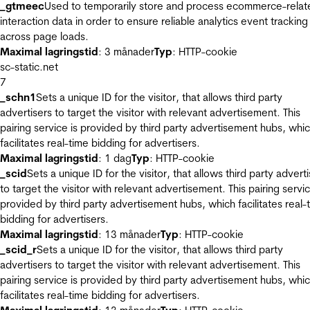
_gtmeec
Used to temporarily store and process ecommerce-relat
interaction data in order to ensure reliable analytics event tracking
across page loads.
Maximal lagringstid
: 3 månader
Typ
: HTTP-cookie
sc-static.net
7
_schn1
Sets a unique ID for the visitor, that allows third party
advertisers to target the visitor with relevant advertisement. This
pairing service is provided by third party advertisement hubs, whi
facilitates real-time bidding for advertisers.
Maximal lagringstid
: 1 dag
Typ
: HTTP-cookie
_scid
Sets a unique ID for the visitor, that allows third party advert
to target the visitor with relevant advertisement. This pairing servic
provided by third party advertisement hubs, which facilitates real-
bidding for advertisers.
Maximal lagringstid
: 13 månader
Typ
: HTTP-cookie
_scid_r
Sets a unique ID for the visitor, that allows third party
advertisers to target the visitor with relevant advertisement. This
pairing service is provided by third party advertisement hubs, whi
facilitates real-time bidding for advertisers.