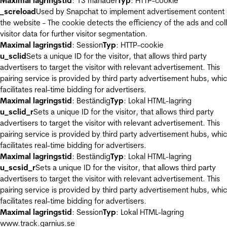
Maximal lagringstid
: 13 månader
Typ
: HTTP-cookie
_screload
Used by Snapchat to implement advertisement content
the website - The cookie detects the efficiency of the ads and col
visitor data for further visitor segmentation.
Maximal lagringstid
: Session
Typ
: HTTP-cookie
u_sclid
Sets a unique ID for the visitor, that allows third party
advertisers to target the visitor with relevant advertisement. This
pairing service is provided by third party advertisement hubs, whi
facilitates real-time bidding for advertisers.
Maximal lagringstid
: Beständig
Typ
: Lokal HTML-lagring
u_sclid_r
Sets a unique ID for the visitor, that allows third party
advertisers to target the visitor with relevant advertisement. This
pairing service is provided by third party advertisement hubs, whi
facilitates real-time bidding for advertisers.
Maximal lagringstid
: Beständig
Typ
: Lokal HTML-lagring
u_scsid_r
Sets a unique ID for the visitor, that allows third party
advertisers to target the visitor with relevant advertisement. This
pairing service is provided by third party advertisement hubs, whi
facilitates real-time bidding for advertisers.
Maximal lagringstid
: Session
Typ
: Lokal HTML-lagring
www.track.garnius.se