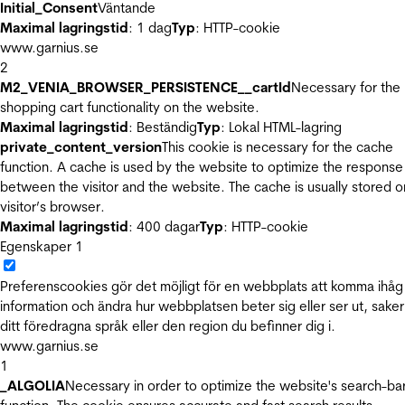
Initial_Consent
Väntande
Maximal lagringstid
: 1 dag
Typ
: HTTP-cookie
www.garnius.se
2
M2_VENIA_BROWSER_PERSISTENCE__cartId
Necessary for the
shopping cart functionality on the website.
Maximal lagringstid
: Beständig
Typ
: Lokal HTML-lagring
private_content_version
This cookie is necessary for the cache
function. A cache is used by the website to optimize the response
between the visitor and the website. The cache is usually stored o
visitor’s browser.
Maximal lagringstid
: 400 dagar
Typ
: HTTP-cookie
Egenskaper
1
Preferenscookies gör det möjligt för en webbplats att komma ihåg
information och ändra hur webbplatsen beter sig eller ser ut, sake
ditt föredragna språk eller den region du befinner dig i.
www.garnius.se
1
_ALGOLIA
Necessary in order to optimize the website's search-ba