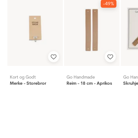
-49%
Kort og Godt
Go Handmade
Go Ha
Merke - Storebror
Reim - 18 cm - Aprikos
Skruhje