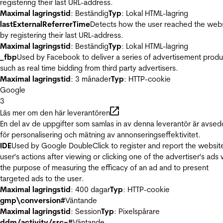
registering their last URL-address.
Maximal lagringstid
: Beständig
Typ
: Lokal HTML-lagring
lastExternalReferrerTime
Detects how the user reached the web
by registering their last URL-address.
Maximal lagringstid
: Beständig
Typ
: Lokal HTML-lagring
_fbp
Used by Facebook to deliver a series of advertisement produ
such as real time bidding from third party advertisers.
Maximal lagringstid
: 3 månader
Typ
: HTTP-cookie
Google
3
Läs mer om den här leverantören
En del av de uppgifter som samlas in av denna leverantör är avse
för personalisering och mätning av annonseringseffektivitet.
IDE
Used by Google DoubleClick to register and report the websit
user's actions after viewing or clicking one of the advertiser's ads 
the purpose of measuring the efficacy of an ad and to present
targeted ads to the user.
Maximal lagringstid
: 400 dagar
Typ
: HTTP-cookie
gmp\conversion#
Väntande
Maximal lagringstid
: Session
Typ
: Pixelspårare
ddm/activity/src=#
Väntande