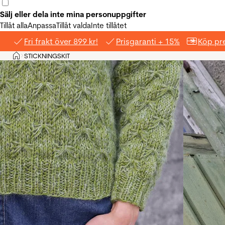
Sälj eller dela inte mina personuppgifter
Tillåt alla
Anpassa
Tillåt valda
Inte tillåtet
Fri frakt över 899 kr!
Prisgaranti + 15%
Köp pre
Hem
STICKNINGSKIT
>