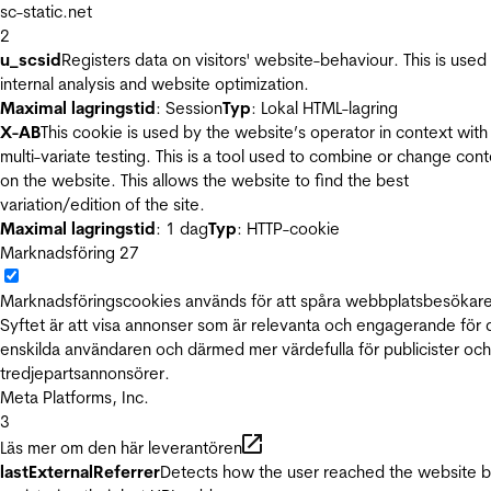
sc-static.net
2
u_scsid
Registers data on visitors' website-behaviour. This is used 
internal analysis and website optimization.
Maximal lagringstid
: Session
Typ
: Lokal HTML-lagring
X-AB
This cookie is used by the website’s operator in context with
multi-variate testing. This is a tool used to combine or change con
on the website. This allows the website to find the best
variation/edition of the site.
Maximal lagringstid
: 1 dag
Typ
: HTTP-cookie
Marknadsföring
27
Marknadsföringscookies används för att spåra webbplatsbesökare
Syftet är att visa annonser som är relevanta och engagerande för
enskilda användaren och därmed mer värdefulla för publicister och
tredjepartsannonsörer.
Meta Platforms, Inc.
3
Läs mer om den här leverantören
lastExternalReferrer
Detects how the user reached the website 