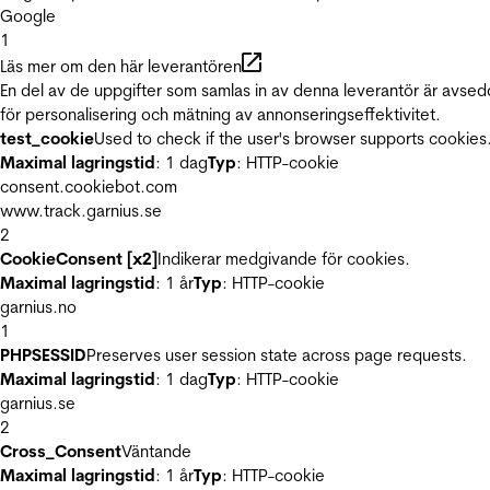
Google
1
Läs mer om den här leverantören
En del av de uppgifter som samlas in av denna leverantör är avse
för personalisering och mätning av annonseringseffektivitet.
test_cookie
Used to check if the user's browser supports cookies
Maximal lagringstid
: 1 dag
Typ
: HTTP-cookie
consent.cookiebot.com
www.track.garnius.se
2
CookieConsent [x2]
Indikerar medgivande för cookies.
Maximal lagringstid
: 1 år
Typ
: HTTP-cookie
garnius.no
1
PHPSESSID
Preserves user session state across page requests.
Maximal lagringstid
: 1 dag
Typ
: HTTP-cookie
garnius.se
2
Cross_Consent
Väntande
Maximal lagringstid
: 1 år
Typ
: HTTP-cookie