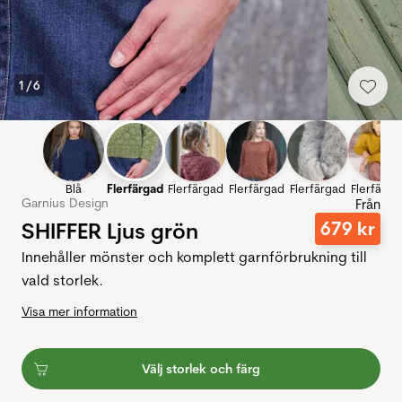
1
/
6
Blå
Flerfärgad
Flerfärgad
Flerfärgad
Flerfärgad
Flerfärga
Garnius Design
Från
SHIFFER Ljus grön
679
kr
Innehåller mönster och komplett garnförbrukning till
vald storlek.
Visa mer information
Välj storlek och färg