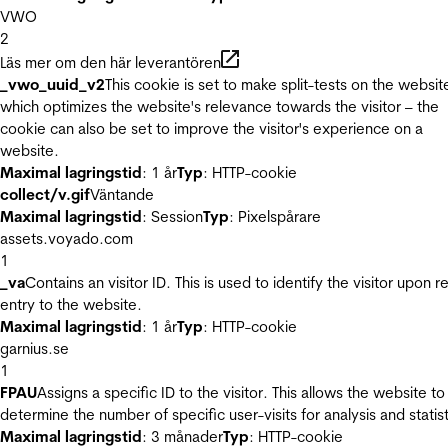
VWO
2
Läs mer om den här leverantören
_vwo_uuid_v2
This cookie is set to make split-tests on the websit
which optimizes the website's relevance towards the visitor – the
cookie can also be set to improve the visitor's experience on a
website.
Maximal lagringstid
: 1 år
Typ
: HTTP-cookie
collect/v.gif
Väntande
Maximal lagringstid
: Session
Typ
: Pixelspårare
assets.voyado.com
1
_va
Contains an visitor ID. This is used to identify the visitor upon r
entry to the website.
Maximal lagringstid
: 1 år
Typ
: HTTP-cookie
garnius.se
1
FPAU
Assigns a specific ID to the visitor. This allows the website to
determine the number of specific user-visits for analysis and statist
Maximal lagringstid
: 3 månader
Typ
: HTTP-cookie