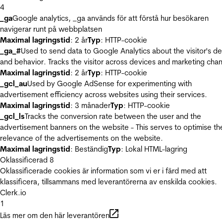
4
_ga
Google analytics, _ga används för att förstå hur besökaren
navigerar runt på webbplatsen
Maximal lagringstid
: 2 år
Typ
: HTTP-cookie
_ga_#
Used to send data to Google Analytics about the visitor's d
and behavior. Tracks the visitor across devices and marketing chan
Maximal lagringstid
: 2 år
Typ
: HTTP-cookie
_gcl_au
Used by Google AdSense for experimenting with
advertisement efficiency across websites using their services.
Maximal lagringstid
: 3 månader
Typ
: HTTP-cookie
_gcl_ls
Tracks the conversion rate between the user and the
advertisement banners on the website - This serves to optimise th
relevance of the advertisements on the website.
Maximal lagringstid
: Beständig
Typ
: Lokal HTML-lagring
Oklassificerad
8
Oklassificerade cookies är information som vi er i färd med att
klassificera, tillsammans med leverantörerna av enskilda cookies.
Clerk.io
1
Läs mer om den här leverantören