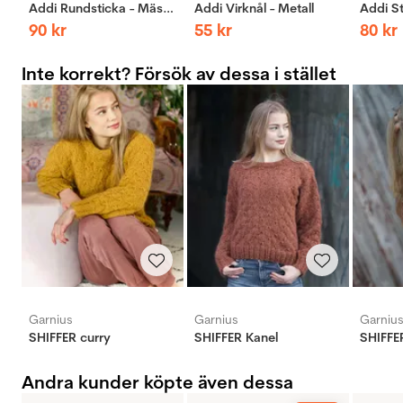
Addi Rundsticka - Mässing
Addi Virknål - Metall
90
kr
55
kr
80
kr
Inte korrekt? Försök av dessa i stället
Garnius
Garnius
Garniu
SHIFFER curry
SHIFFER Kanel
SHIFFE
Andra kunder köpte även dessa