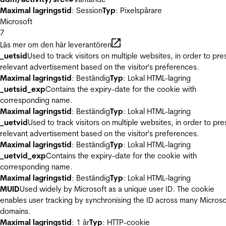
Maximal lagringstid
: Session
Typ
: Pixelspårare
Microsoft
7
Läs mer om den här leverantören
_uetsid
Used to track visitors on multiple websites, in order to pre
relevant advertisement based on the visitor's preferences.
Maximal lagringstid
: Beständig
Typ
: Lokal HTML-lagring
_uetsid_exp
Contains the expiry-date for the cookie with
corresponding name.
Maximal lagringstid
: Beständig
Typ
: Lokal HTML-lagring
_uetvid
Used to track visitors on multiple websites, in order to pre
relevant advertisement based on the visitor's preferences.
Maximal lagringstid
: Beständig
Typ
: Lokal HTML-lagring
_uetvid_exp
Contains the expiry-date for the cookie with
corresponding name.
Maximal lagringstid
: Beständig
Typ
: Lokal HTML-lagring
MUID
Used widely by Microsoft as a unique user ID. The cookie
enables user tracking by synchronising the ID across many Microso
domains.
Maximal lagringstid
: 1 år
Typ
: HTTP-cookie