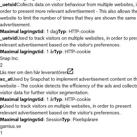
_uetsid
Collects data on visitor behaviour from multiple websites, 
order to present more relevant advertisement - This also allows th
website to limit the number of times that they are shown the same
advertisement.
Maximal lagringstid
: 1 dag
Typ
: HTTP-cookie
_uetvid
Used to track visitors on multiple websites, in order to pre
relevant advertisement based on the visitor's preferences.
Maximal lagringstid
: 1 år
Typ
: HTTP-cookie
Snap Inc.
2
Läs mer om den här leverantören
sc_at
Used by Snapchat to implement advertisement content on t
website - The cookie detects the efficiency of the ads and collect
visitor data for further visitor segmentation.
Maximal lagringstid
: 1 år
Typ
: HTTP-cookie
p
Used to track visitors on multiple websites, in order to present
relevant advertisement based on the visitor's preferences.
Maximal lagringstid
: Session
Typ
: Pixelspårare
garnius.se
1