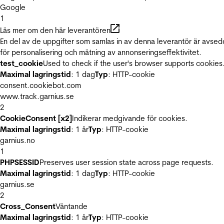
Google
1
Läs mer om den här leverantören
En del av de uppgifter som samlas in av denna leverantör är avse
för personalisering och mätning av annonseringseffektivitet.
test_cookie
Used to check if the user's browser supports cookies
Maximal lagringstid
: 1 dag
Typ
: HTTP-cookie
consent.cookiebot.com
www.track.garnius.se
2
CookieConsent [x2]
Indikerar medgivande för cookies.
Maximal lagringstid
: 1 år
Typ
: HTTP-cookie
garnius.no
1
PHPSESSID
Preserves user session state across page requests.
Maximal lagringstid
: 1 dag
Typ
: HTTP-cookie
garnius.se
2
Cross_Consent
Väntande
Maximal lagringstid
: 1 år
Typ
: HTTP-cookie