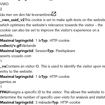
VWO
2
Läs mer om den här leverantören
_vwo_uuid_v2
This cookie is set to make split-tests on the websit
which optimizes the website's relevance towards the visitor – the
cookie can also be set to improve the visitor's experience on a
website.
Maximal lagringstid
: 1 år
Typ
: HTTP-cookie
collect/v.gif
Väntande
Maximal lagringstid
: Session
Typ
: Pixelspårare
assets.voyado.com
1
_va
Contains an visitor ID. This is used to identify the visitor upon r
entry to the website.
Maximal lagringstid
: 1 år
Typ
: HTTP-cookie
garnius.se
1
FPAU
Assigns a specific ID to the visitor. This allows the website to
determine the number of specific user-visits for analysis and statist
Maximal lagringstid
: 3 månader
Typ
: HTTP-cookie