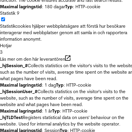
function. The cookie ensures accurate and fast search results.
Maximal lagringstid
: 180 dagar
Typ
: HTTP-cookie
Statistik
9
Statistikcookies hjälper webbplatsägare att förstå hur besökare
interagerar med webbplatser genom att samla in och rapportera
information anonymt.
Hotjar
3
Läs mer om den här leverantören
_hjSession_#
Collects statistics on the visitor's visits to the websit
such as the number of visits, average time spent on the website a
what pages have been read.
Maximal lagringstid
: 1 dag
Typ
: HTTP-cookie
_hjSessionUser_#
Collects statistics on the visitor's visits to the
website, such as the number of visits, average time spent on the
website and what pages have been read.
Maximal lagringstid
: 1 år
Typ
: HTTP-cookie
_hjTLDTest
Registers statistical data on users' behaviour on the
website. Used for internal analytics by the website operator.
Maximal lagringstid
: Session
Typ
: HTTP-cookie