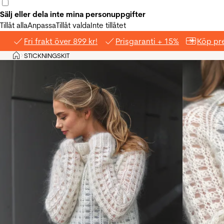
Sälj eller dela inte mina personuppgifter
Tillåt alla
Anpassa
Tillåt valda
Inte tillåtet
Fri frakt över 899 kr!
Prisgaranti + 15%
Köp pre
Hem
STICKNINGSKIT
>