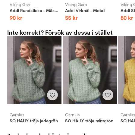
Viking Garn
Viking Garn
Viking 
Addi Rundsticka - Mässing
Addi Virknål - Metall
90
kr
55
kr
80
kr
Inte korrekt? Försök av dessa i stället
Garnius
Garnius
Garniu
SO HALLY tröja jadegrön
SO HALLY tröja mintgrön
SO HALL