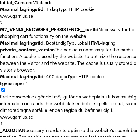
Initial_Consent
Väntande
Maximal lagringstid
: 1 dag
Typ
: HTTP-cookie
www.garnius.se
2
M2_VENIA_BROWSER_PERSISTENCE__cartId
Necessary for the
shopping cart functionality on the website.
Maximal lagringstid
: Beständig
Typ
: Lokal HTML-lagring
private_content_version
This cookie is necessary for the cache
function. A cache is used by the website to optimize the response
between the visitor and the website. The cache is usually stored o
visitor’s browser.
Maximal lagringstid
: 400 dagar
Typ
: HTTP-cookie
Egenskaper
1
Preferenscookies gör det möjligt för en webbplats att komma ihåg
information och ändra hur webbplatsen beter sig eller ser ut, sake
ditt föredragna språk eller den region du befinner dig i.
www.garnius.se
1
_ALGOLIA
Necessary in order to optimize the website's search-ba