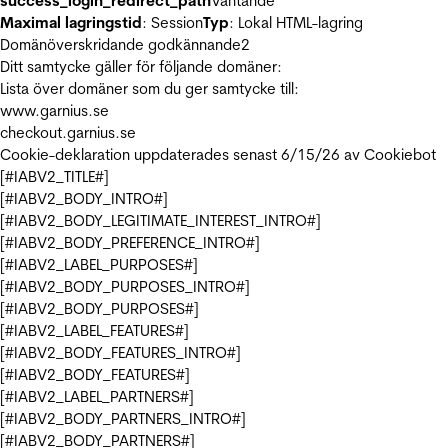
success_login_redirect_path
Väntande
Maximal lagringstid
: Session
Typ
: Lokal HTML-lagring
Domänöverskridande godkännande
2
Ditt samtycke gäller för följande domäner:
Lista över domäner som du ger samtycke till:
www.garnius.se
checkout.garnius.se
Cookie-deklaration uppdaterades senast 6/15/26 av
Cookiebot
[#IABV2_TITLE#]
[#IABV2_BODY_INTRO#]
[#IABV2_BODY_LEGITIMATE_INTEREST_INTRO#]
[#IABV2_BODY_PREFERENCE_INTRO#]
[#IABV2_LABEL_PURPOSES#]
[#IABV2_BODY_PURPOSES_INTRO#]
[#IABV2_BODY_PURPOSES#]
[#IABV2_LABEL_FEATURES#]
[#IABV2_BODY_FEATURES_INTRO#]
[#IABV2_BODY_FEATURES#]
[#IABV2_LABEL_PARTNERS#]
[#IABV2_BODY_PARTNERS_INTRO#]
[#IABV2_BODY_PARTNERS#]