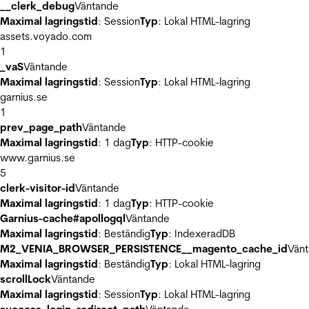
__clerk_debug
Väntande
Maximal lagringstid
: Session
Typ
: Lokal HTML-lagring
assets.voyado.com
1
_vaS
Väntande
Maximal lagringstid
: Session
Typ
: Lokal HTML-lagring
garnius.se
1
prev_page_path
Väntande
Maximal lagringstid
: 1 dag
Typ
: HTTP-cookie
www.garnius.se
5
clerk-visitor-id
Väntande
Maximal lagringstid
: 1 dag
Typ
: HTTP-cookie
Garnius-cache#apollogql
Väntande
Maximal lagringstid
: Beständig
Typ
: IndexeradDB
M2_VENIA_BROWSER_PERSISTENCE__magento_cache_id
Vän
Maximal lagringstid
: Beständig
Typ
: Lokal HTML-lagring
scrollLock
Väntande
Maximal lagringstid
: Session
Typ
: Lokal HTML-lagring