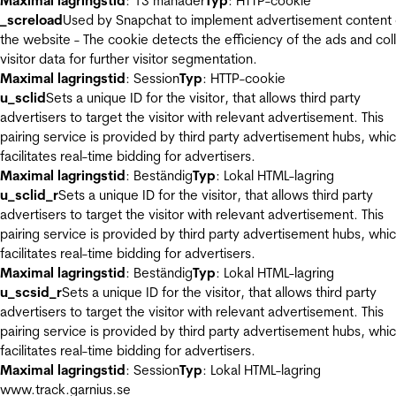
Maximal lagringstid
: 13 månader
Typ
: HTTP-cookie
_screload
Used by Snapchat to implement advertisement content
the website - The cookie detects the efficiency of the ads and col
visitor data for further visitor segmentation.
Maximal lagringstid
: Session
Typ
: HTTP-cookie
u_sclid
Sets a unique ID for the visitor, that allows third party
advertisers to target the visitor with relevant advertisement. This
pairing service is provided by third party advertisement hubs, whi
facilitates real-time bidding for advertisers.
Maximal lagringstid
: Beständig
Typ
: Lokal HTML-lagring
u_sclid_r
Sets a unique ID for the visitor, that allows third party
advertisers to target the visitor with relevant advertisement. This
pairing service is provided by third party advertisement hubs, whi
facilitates real-time bidding for advertisers.
Maximal lagringstid
: Beständig
Typ
: Lokal HTML-lagring
u_scsid_r
Sets a unique ID for the visitor, that allows third party
advertisers to target the visitor with relevant advertisement. This
pairing service is provided by third party advertisement hubs, whi
facilitates real-time bidding for advertisers.
Maximal lagringstid
: Session
Typ
: Lokal HTML-lagring
www.track.garnius.se