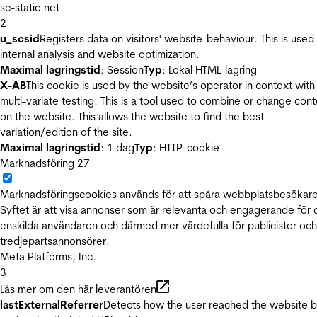
sc-static.net
2
u_scsid
Registers data on visitors' website-behaviour. This is used 
internal analysis and website optimization.
Maximal lagringstid
: Session
Typ
: Lokal HTML-lagring
X-AB
This cookie is used by the website’s operator in context with
multi-variate testing. This is a tool used to combine or change con
on the website. This allows the website to find the best
variation/edition of the site.
Maximal lagringstid
: 1 dag
Typ
: HTTP-cookie
Marknadsföring
27
Marknadsföringscookies används för att spåra webbplatsbesökare
Syftet är att visa annonser som är relevanta och engagerande för
enskilda användaren och därmed mer värdefulla för publicister och
tredjepartsannonsörer.
Meta Platforms, Inc.
3
Läs mer om den här leverantören
lastExternalReferrer
Detects how the user reached the website 