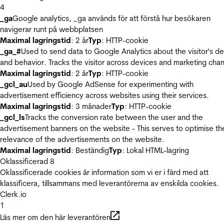
4
_ga
Google analytics, _ga används för att förstå hur besökaren
navigerar runt på webbplatsen
Maximal lagringstid
: 2 år
Typ
: HTTP-cookie
_ga_#
Used to send data to Google Analytics about the visitor's d
and behavior. Tracks the visitor across devices and marketing chan
Maximal lagringstid
: 2 år
Typ
: HTTP-cookie
_gcl_au
Used by Google AdSense for experimenting with
advertisement efficiency across websites using their services.
Maximal lagringstid
: 3 månader
Typ
: HTTP-cookie
_gcl_ls
Tracks the conversion rate between the user and the
advertisement banners on the website - This serves to optimise th
relevance of the advertisements on the website.
Maximal lagringstid
: Beständig
Typ
: Lokal HTML-lagring
Oklassificerad
8
Oklassificerade cookies är information som vi er i färd med att
klassificera, tillsammans med leverantörerna av enskilda cookies.
Clerk.io
1
Läs mer om den här leverantören