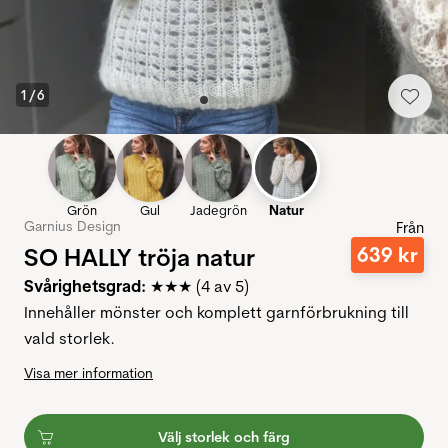
1
/
6
Grön
Gul
Jadegrön
Natur
Garnius Design
Från
SO HALLY tröja natur
639
kr
Svårighetsgrad:
★★★ (4 av 5)
Innehåller mönster och komplett garnförbrukning till
vald storlek.
Visa mer information
Välj storlek och färg