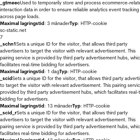
_gtmeec
Used to temporarily store and process ecommerce-relat
interaction data in order to ensure reliable analytics event tracking
across page loads.
Maximal lagringstid
: 3 månader
Typ
: HTTP-cookie
sc-static.net
7
_schn1
Sets a unique ID for the visitor, that allows third party
advertisers to target the visitor with relevant advertisement. This
pairing service is provided by third party advertisement hubs, whi
facilitates real-time bidding for advertisers.
Maximal lagringstid
: 1 dag
Typ
: HTTP-cookie
_scid
Sets a unique ID for the visitor, that allows third party advert
to target the visitor with relevant advertisement. This pairing servic
provided by third party advertisement hubs, which facilitates real-
bidding for advertisers.
Maximal lagringstid
: 13 månader
Typ
: HTTP-cookie
_scid_r
Sets a unique ID for the visitor, that allows third party
advertisers to target the visitor with relevant advertisement. This
pairing service is provided by third party advertisement hubs, whi
facilitates real-time bidding for advertisers.