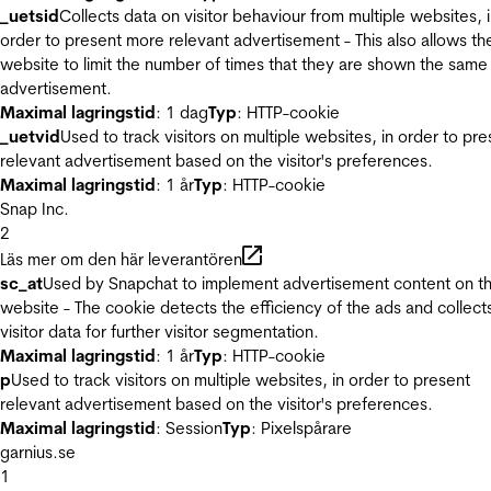
_uetsid
Collects data on visitor behaviour from multiple websites, 
order to present more relevant advertisement - This also allows th
website to limit the number of times that they are shown the same
advertisement.
Maximal lagringstid
: 1 dag
Typ
: HTTP-cookie
_uetvid
Used to track visitors on multiple websites, in order to pre
relevant advertisement based on the visitor's preferences.
Maximal lagringstid
: 1 år
Typ
: HTTP-cookie
Snap Inc.
2
Läs mer om den här leverantören
sc_at
Used by Snapchat to implement advertisement content on t
website - The cookie detects the efficiency of the ads and collect
visitor data for further visitor segmentation.
Maximal lagringstid
: 1 år
Typ
: HTTP-cookie
p
Used to track visitors on multiple websites, in order to present
relevant advertisement based on the visitor's preferences.
Maximal lagringstid
: Session
Typ
: Pixelspårare
garnius.se
1