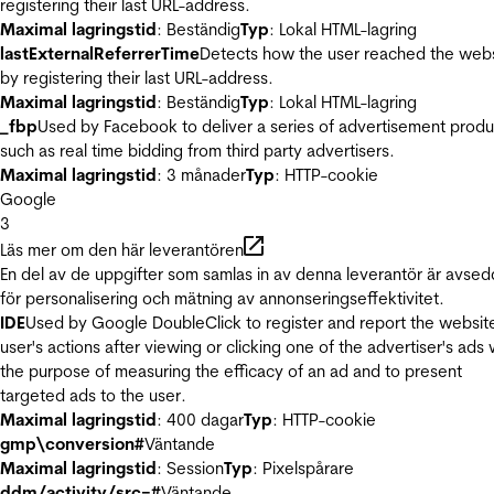
registering their last URL-address.
Maximal lagringstid
: Beständig
Typ
: Lokal HTML-lagring
lastExternalReferrerTime
Detects how the user reached the web
by registering their last URL-address.
Maximal lagringstid
: Beständig
Typ
: Lokal HTML-lagring
_fbp
Used by Facebook to deliver a series of advertisement produ
such as real time bidding from third party advertisers.
Maximal lagringstid
: 3 månader
Typ
: HTTP-cookie
Google
3
Läs mer om den här leverantören
En del av de uppgifter som samlas in av denna leverantör är avse
för personalisering och mätning av annonseringseffektivitet.
IDE
Used by Google DoubleClick to register and report the websit
user's actions after viewing or clicking one of the advertiser's ads 
the purpose of measuring the efficacy of an ad and to present
targeted ads to the user.
Maximal lagringstid
: 400 dagar
Typ
: HTTP-cookie
gmp\conversion#
Väntande
Maximal lagringstid
: Session
Typ
: Pixelspårare
ddm/activity/src=#
Väntande