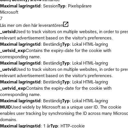
Maximal lagringstid
: Session
Typ
: Pixelspårare
Microsoft
7
Läs mer om den här leverantören
_uetsid
Used to track visitors on multiple websites, in order to pre
relevant advertisement based on the visitor's preferences.
Maximal lagringstid
: Beständig
Typ
: Lokal HTML-lagring
_uetsid_exp
Contains the expiry-date for the cookie with
corresponding name.
Maximal lagringstid
: Beständig
Typ
: Lokal HTML-lagring
_uetvid
Used to track visitors on multiple websites, in order to pre
relevant advertisement based on the visitor's preferences.
Maximal lagringstid
: Beständig
Typ
: Lokal HTML-lagring
_uetvid_exp
Contains the expiry-date for the cookie with
corresponding name.
Maximal lagringstid
: Beständig
Typ
: Lokal HTML-lagring
MUID
Used widely by Microsoft as a unique user ID. The cookie
enables user tracking by synchronising the ID across many Microso
domains.
Maximal lagringstid
: 1 år
Typ
: HTTP-cookie