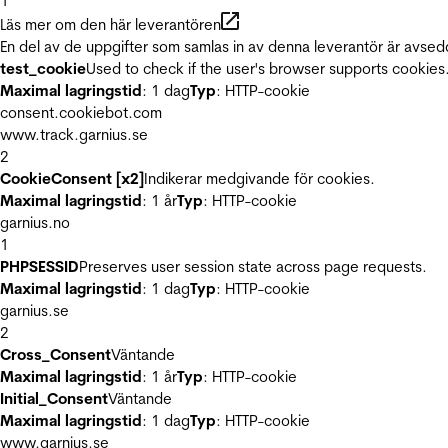
1
Läs mer om den här leverantören
En del av de uppgifter som samlas in av denna leverantör är avsed
test_cookie
Used to check if the user's browser supports cookies
Maximal lagringstid
: 1 dag
Typ
: HTTP-cookie
consent.cookiebot.com
www.track.garnius.se
2
CookieConsent [x2]
Indikerar medgivande för cookies.
Maximal lagringstid
: 1 år
Typ
: HTTP-cookie
garnius.no
1
PHPSESSID
Preserves user session state across page requests.
Maximal lagringstid
: 1 dag
Typ
: HTTP-cookie
garnius.se
2
Cross_Consent
Väntande
Maximal lagringstid
: 1 år
Typ
: HTTP-cookie
Initial_Consent
Väntande
Maximal lagringstid
: 1 dag
Typ
: HTTP-cookie
www.garnius.se