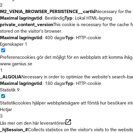
2
M2_VENIA_BROWSER_PERSISTENCE__cartId
Necessary for the 
Maximal lagringstid
: Beständig
Typ
: Lokal HTML-lagring
private_content_version
This cookie is necessary for the cache 
stored on the visitor’s browser.
Maximal lagringstid
: 400 dagar
Typ
: HTTP-cookie
Egenskaper
1
Preferenscookies gör det möjligt för en webbplats att komma ihåg i
www.garnius.se
1
_ALGOLIA
Necessary in order to optimize the website's search-bar
Maximal lagringstid
: 180 dagar
Typ
: HTTP-cookie
Statistik
9
Statistikcookies hjälper webbplatsägare att förstå hur besökare 
Hotjar
3
Läs mer om den här leverantören
_hjSession_#
Collects statistics on the visitor's visits to the we