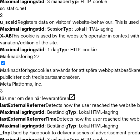
Maximal lagringstid
: 3 månader
Typ
: HTTP-cookie
sc-static.net
2
u_scsid
Registers data on visitors' website-behaviour. This is used 
Maximal lagringstid
: Session
Typ
: Lokal HTML-lagring
X-AB
This cookie is used by the website’s operator in context with 
variation/edition of the site.
Maximal lagringstid
: 1 dag
Typ
: HTTP-cookie
Marknadsföring
27
Marknadsföringscookies används för att spåra webbplatsbesökare.
publicister och tredjepartsannonsörer.
Meta Platforms, Inc.
3
Läs mer om den här leverantören
lastExternalReferrer
Detects how the user reached the website by 
Maximal lagringstid
: Beständig
Typ
: Lokal HTML-lagring
lastExternalReferrerTime
Detects how the user reached the websi
Maximal lagringstid
: Beständig
Typ
: Lokal HTML-lagring
_fbp
Used by Facebook to deliver a series of advertisement product
Maximal lagringstid
: 3 månader
Typ
: HTTP-cookie