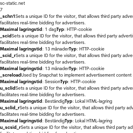
sc-static.net
7
_schn1
Sets a unique ID for the visitor, that allows third party adv
facilitates real-time bidding for advertisers.
Maximal lagringstid
: 1 dag
Typ
: HTTP-cookie
_scid
Sets a unique ID for the visitor, that allows third party adver
facilitates real-time bidding for advertisers.
Maximal lagringstid
: 13 månader
Typ
: HTTP-cookie
_scid_r
Sets a unique ID for the visitor, that allows third party adv
facilitates real-time bidding for advertisers.
Maximal lagringstid
: 13 månader
Typ
: HTTP-cookie
_screload
Used by Snapchat to implement advertisement content on 
Maximal lagringstid
: Session
Typ
: HTTP-cookie
u_sclid
Sets a unique ID for the visitor, that allows third party adv
facilitates real-time bidding for advertisers.
Maximal lagringstid
: Beständig
Typ
: Lokal HTML-lagring
u_sclid_r
Sets a unique ID for the visitor, that allows third party a
facilitates real-time bidding for advertisers.
Maximal lagringstid
: Beständig
Typ
: Lokal HTML-lagring
u_scsid_r
Sets a unique ID for the visitor, that allows third party 