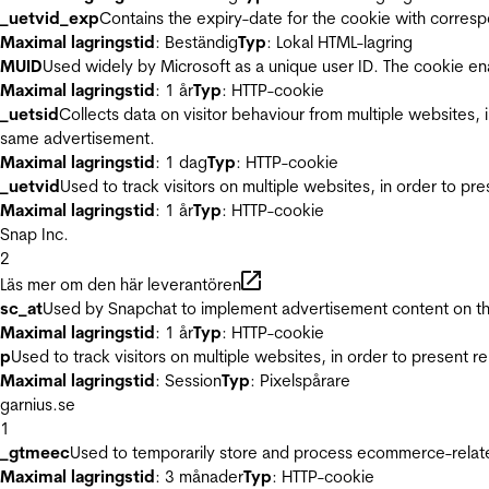
_uetvid_exp
Contains the expiry-date for the cookie with corres
Maximal lagringstid
: Beständig
Typ
: Lokal HTML-lagring
MUID
Used widely by Microsoft as a unique user ID. The cookie en
Maximal lagringstid
: 1 år
Typ
: HTTP-cookie
_uetsid
Collects data on visitor behaviour from multiple websites, 
same advertisement.
Maximal lagringstid
: 1 dag
Typ
: HTTP-cookie
_uetvid
Used to track visitors on multiple websites, in order to pr
Maximal lagringstid
: 1 år
Typ
: HTTP-cookie
Snap Inc.
2
Läs mer om den här leverantören
sc_at
Used by Snapchat to implement advertisement content on the w
Maximal lagringstid
: 1 år
Typ
: HTTP-cookie
p
Used to track visitors on multiple websites, in order to present 
Maximal lagringstid
: Session
Typ
: Pixelspårare
garnius.se
1
_gtmeec
Used to temporarily store and process ecommerce-related 
Maximal lagringstid
: 3 månader
Typ
: HTTP-cookie