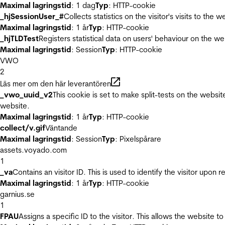
Maximal lagringstid
: 1 dag
Typ
: HTTP-cookie
_hjSessionUser_#
Collects statistics on the visitor's visits to t
Maximal lagringstid
: 1 år
Typ
: HTTP-cookie
_hjTLDTest
Registers statistical data on users' behaviour on the we
Maximal lagringstid
: Session
Typ
: HTTP-cookie
VWO
2
Läs mer om den här leverantören
_vwo_uuid_v2
This cookie is set to make split-tests on the websi
website.
Maximal lagringstid
: 1 år
Typ
: HTTP-cookie
collect/v.gif
Väntande
Maximal lagringstid
: Session
Typ
: Pixelspårare
assets.voyado.com
1
_va
Contains an visitor ID. This is used to identify the visitor upon 
Maximal lagringstid
: 1 år
Typ
: HTTP-cookie
garnius.se
1
FPAU
Assigns a specific ID to the visitor. This allows the website to