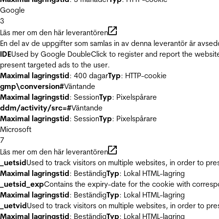
Google
3
Läs mer om den här leverantören
En del av de uppgifter som samlas in av denna leverantör är avsed
IDE
Used by Google DoubleClick to register and report the website u
present targeted ads to the user.
Maximal lagringstid
: 400 dagar
Typ
: HTTP-cookie
gmp\conversion#
Väntande
Maximal lagringstid
: Session
Typ
: Pixelspårare
ddm/activity/src=#
Väntande
Maximal lagringstid
: Session
Typ
: Pixelspårare
Microsoft
7
Läs mer om den här leverantören
_uetsid
Used to track visitors on multiple websites, in order to pr
Maximal lagringstid
: Beständig
Typ
: Lokal HTML-lagring
_uetsid_exp
Contains the expiry-date for the cookie with corres
Maximal lagringstid
: Beständig
Typ
: Lokal HTML-lagring
_uetvid
Used to track visitors on multiple websites, in order to pr
Maximal lagringstid
: Beständig
Typ
: Lokal HTML-lagring