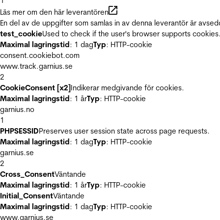
1
Läs mer om den här leverantören
En del av de uppgifter som samlas in av denna leverantör är avsed
test_cookie
Used to check if the user's browser supports cookies
Maximal lagringstid
: 1 dag
Typ
: HTTP-cookie
consent.cookiebot.com
www.track.garnius.se
2
CookieConsent [x2]
Indikerar medgivande för cookies.
Maximal lagringstid
: 1 år
Typ
: HTTP-cookie
garnius.no
1
PHPSESSID
Preserves user session state across page requests.
Maximal lagringstid
: 1 dag
Typ
: HTTP-cookie
garnius.se
2
Cross_Consent
Väntande
Maximal lagringstid
: 1 år
Typ
: HTTP-cookie
Initial_Consent
Väntande
Maximal lagringstid
: 1 dag
Typ
: HTTP-cookie
www.garnius.se