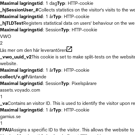
Maximal lagringstid
: 1 dag
Typ
: HTTP-cookie
_hjSessionUser_#
Collects statistics on the visitor's visits to t
Maximal lagringstid
: 1 år
Typ
: HTTP-cookie
_hjTLDTest
Registers statistical data on users' behaviour on the we
Maximal lagringstid
: Session
Typ
: HTTP-cookie
VWO
2
Läs mer om den här leverantören
_vwo_uuid_v2
This cookie is set to make split-tests on the websi
website.
Maximal lagringstid
: 1 år
Typ
: HTTP-cookie
collect/v.gif
Väntande
Maximal lagringstid
: Session
Typ
: Pixelspårare
assets.voyado.com
1
_va
Contains an visitor ID. This is used to identify the visitor upon 
Maximal lagringstid
: 1 år
Typ
: HTTP-cookie
garnius.se
1
FPAU
Assigns a specific ID to the visitor. This allows the website to