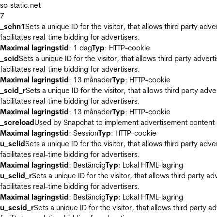
sc-static.net
7
_schn1
Sets a unique ID for the visitor, that allows third party adv
facilitates real-time bidding for advertisers.
Maximal lagringstid
: 1 dag
Typ
: HTTP-cookie
_scid
Sets a unique ID for the visitor, that allows third party adver
facilitates real-time bidding for advertisers.
Maximal lagringstid
: 13 månader
Typ
: HTTP-cookie
_scid_r
Sets a unique ID for the visitor, that allows third party adv
facilitates real-time bidding for advertisers.
Maximal lagringstid
: 13 månader
Typ
: HTTP-cookie
_screload
Used by Snapchat to implement advertisement content on 
Maximal lagringstid
: Session
Typ
: HTTP-cookie
u_sclid
Sets a unique ID for the visitor, that allows third party adv
facilitates real-time bidding for advertisers.
Maximal lagringstid
: Beständig
Typ
: Lokal HTML-lagring
u_sclid_r
Sets a unique ID for the visitor, that allows third party a
facilitates real-time bidding for advertisers.
Maximal lagringstid
: Beständig
Typ
: Lokal HTML-lagring
u_scsid_r
Sets a unique ID for the visitor, that allows third party 