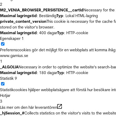
2
M2_VENIA_BROWSER_PERSISTENCE__cartId
Necessary for the 
Maximal lagringstid
: Beständig
Typ
: Lokal HTML-lagring
private_content_version
This cookie is necessary for the cache 
stored on the visitor’s browser.
Maximal lagringstid
: 400 dagar
Typ
: HTTP-cookie
Egenskaper
1
Preferenscookies gör det möjligt för en webbplats att komma ihåg i
www.garnius.se
1
_ALGOLIA
Necessary in order to optimize the website's search-bar
Maximal lagringstid
: 180 dagar
Typ
: HTTP-cookie
Statistik
9
Statistikcookies hjälper webbplatsägare att förstå hur besökare 
Hotjar
3
Läs mer om den här leverantören
_hjSession_#
Collects statistics on the visitor's visits to the we