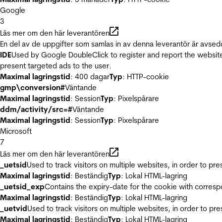
Google
3
Läs mer om den här leverantören
En del av de uppgifter som samlas in av denna leverantör är avsed
IDE
Used by Google DoubleClick to register and report the website u
present targeted ads to the user.
Maximal lagringstid
: 400 dagar
Typ
: HTTP-cookie
gmp\conversion#
Väntande
Maximal lagringstid
: Session
Typ
: Pixelspårare
ddm/activity/src=#
Väntande
Maximal lagringstid
: Session
Typ
: Pixelspårare
Microsoft
7
Läs mer om den här leverantören
_uetsid
Used to track visitors on multiple websites, in order to pr
Maximal lagringstid
: Beständig
Typ
: Lokal HTML-lagring
_uetsid_exp
Contains the expiry-date for the cookie with corres
Maximal lagringstid
: Beständig
Typ
: Lokal HTML-lagring
_uetvid
Used to track visitors on multiple websites, in order to pr
Maximal lagringstid
: Beständig
Typ
: Lokal HTML-lagring