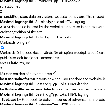
Maximal lagringstid
: 3 månader
Typ
: HTTP-cookie
sc-static.net
2
u_scsid
Registers data on visitors' website-behaviour. This is used 
Maximal lagringstid
: Session
Typ
: Lokal HTML-lagring
X-AB
This cookie is used by the website’s operator in context with 
variation/edition of the site.
Maximal lagringstid
: 1 dag
Typ
: HTTP-cookie
Marknadsföring
27
Marknadsföringscookies används för att spåra webbplatsbesökare.
publicister och tredjepartsannonsörer.
Meta Platforms, Inc.
3
Läs mer om den här leverantören
lastExternalReferrer
Detects how the user reached the website by 
Maximal lagringstid
: Beständig
Typ
: Lokal HTML-lagring
lastExternalReferrerTime
Detects how the user reached the websi
Maximal lagringstid
: Beständig
Typ
: Lokal HTML-lagring
_fbp
Used by Facebook to deliver a series of advertisement product
Maximal lagringstid
: 3 månader
Typ
: HTTP-cookie