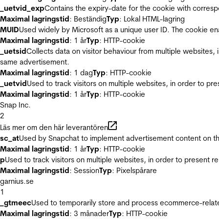
_uetvid_exp
Contains the expiry-date for the cookie with corres
Maximal lagringstid
: Beständig
Typ
: Lokal HTML-lagring
MUID
Used widely by Microsoft as a unique user ID. The cookie en
Maximal lagringstid
: 1 år
Typ
: HTTP-cookie
_uetsid
Collects data on visitor behaviour from multiple websites, 
same advertisement.
Maximal lagringstid
: 1 dag
Typ
: HTTP-cookie
_uetvid
Used to track visitors on multiple websites, in order to pr
Maximal lagringstid
: 1 år
Typ
: HTTP-cookie
Snap Inc.
2
Läs mer om den här leverantören
sc_at
Used by Snapchat to implement advertisement content on the w
Maximal lagringstid
: 1 år
Typ
: HTTP-cookie
p
Used to track visitors on multiple websites, in order to present 
Maximal lagringstid
: Session
Typ
: Pixelspårare
garnius.se
1
_gtmeec
Used to temporarily store and process ecommerce-related 
Maximal lagringstid
: 3 månader
Typ
: HTTP-cookie