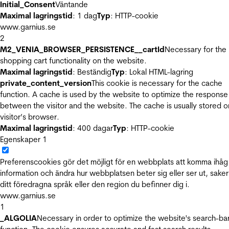
Initial_Consent
Väntande
Maximal lagringstid
: 1 dag
Typ
: HTTP-cookie
www.garnius.se
2
M2_VENIA_BROWSER_PERSISTENCE__cartId
Necessary for the
shopping cart functionality on the website.
Maximal lagringstid
: Beständig
Typ
: Lokal HTML-lagring
private_content_version
This cookie is necessary for the cache
function. A cache is used by the website to optimize the response
between the visitor and the website. The cache is usually stored o
visitor’s browser.
Maximal lagringstid
: 400 dagar
Typ
: HTTP-cookie
Egenskaper
1
Preferenscookies gör det möjligt för en webbplats att komma ihåg
information och ändra hur webbplatsen beter sig eller ser ut, sake
ditt föredragna språk eller den region du befinner dig i.
www.garnius.se
1
_ALGOLIA
Necessary in order to optimize the website's search-ba