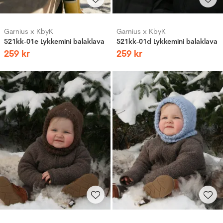
Garnius x KbyK
Garnius x KbyK
521kk-01e Lykkemini balaklava
521kk-01d Lykkemini balaklava
259
kr
259
kr