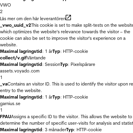
VWO
2
Läs mer om den här leverantören
_vwo_uuid_v2
This cookie is set to make split-tests on the websit
which optimizes the website's relevance towards the visitor – the
cookie can also be set to improve the visitor's experience on a
website.
Maximal lagringstid
: 1 år
Typ
: HTTP-cookie
collect/v.gif
Väntande
Maximal lagringstid
: Session
Typ
: Pixelspårare
assets.voyado.com
1
_va
Contains an visitor ID. This is used to identify the visitor upon r
entry to the website.
Maximal lagringstid
: 1 år
Typ
: HTTP-cookie
garnius.se
1
FPAU
Assigns a specific ID to the visitor. This allows the website to
determine the number of specific user-visits for analysis and statist
Maximal lagringstid
: 3 månader
Typ
: HTTP-cookie