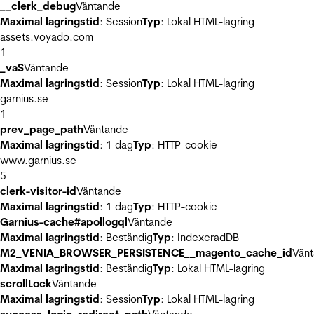
__clerk_debug
Väntande
Maximal lagringstid
: Session
Typ
: Lokal HTML-lagring
assets.voyado.com
1
_vaS
Väntande
Maximal lagringstid
: Session
Typ
: Lokal HTML-lagring
garnius.se
1
prev_page_path
Väntande
Maximal lagringstid
: 1 dag
Typ
: HTTP-cookie
www.garnius.se
5
clerk-visitor-id
Väntande
Maximal lagringstid
: 1 dag
Typ
: HTTP-cookie
Garnius-cache#apollogql
Väntande
Maximal lagringstid
: Beständig
Typ
: IndexeradDB
M2_VENIA_BROWSER_PERSISTENCE__magento_cache_id
Vän
Maximal lagringstid
: Beständig
Typ
: Lokal HTML-lagring
scrollLock
Väntande
Maximal lagringstid
: Session
Typ
: Lokal HTML-lagring