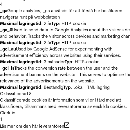
4
_ga
Google analytics, _ga används för att förstå hur besökaren
navigerar runt på webbplatsen
Maximal lagringstid
: 2 år
Typ
: HTTP-cookie
_ga_#
Used to send data to Google Analytics about the visitor's d
and behavior. Tracks the visitor across devices and marketing chan
Maximal lagringstid
: 2 år
Typ
: HTTP-cookie
_gcl_au
Used by Google AdSense for experimenting with
advertisement efficiency across websites using their services.
Maximal lagringstid
: 3 månader
Typ
: HTTP-cookie
_gcl_ls
Tracks the conversion rate between the user and the
advertisement banners on the website - This serves to optimise th
relevance of the advertisements on the website.
Maximal lagringstid
: Beständig
Typ
: Lokal HTML-lagring
Oklassificerad
8
Oklassificerade cookies är information som vi er i färd med att
klassificera, tillsammans med leverantörerna av enskilda cookies.
Clerk.io
1
Läs mer om den här leverantören