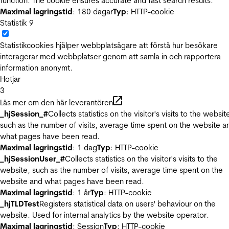
function. The cookie ensures accurate and fast search results.
Maximal lagringstid
: 180 dagar
Typ
: HTTP-cookie
Statistik
9
Statistikcookies hjälper webbplatsägare att förstå hur besökare
interagerar med webbplatser genom att samla in och rapportera
information anonymt.
Hotjar
3
Läs mer om den här leverantören
_hjSession_#
Collects statistics on the visitor's visits to the websit
such as the number of visits, average time spent on the website a
what pages have been read.
Maximal lagringstid
: 1 dag
Typ
: HTTP-cookie
_hjSessionUser_#
Collects statistics on the visitor's visits to the
website, such as the number of visits, average time spent on the
website and what pages have been read.
Maximal lagringstid
: 1 år
Typ
: HTTP-cookie
_hjTLDTest
Registers statistical data on users' behaviour on the
website. Used for internal analytics by the website operator.
Maximal lagringstid
: Session
Typ
: HTTP-cookie