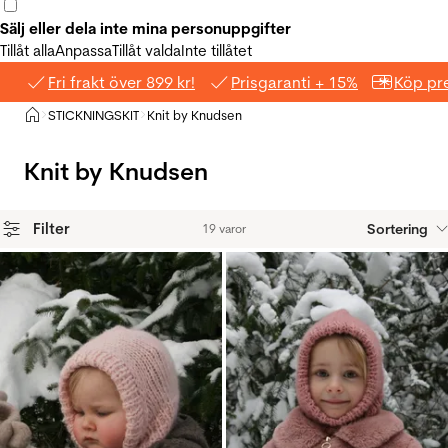
Sälj eller dela inte mina personuppgifter
Tillåt alla
Anpassa
Tillåt valda
Inte tillåtet
Fri frakt över 899 kr!
Prisgaranti + 15%
Köp pre
Hem
STICKNINGSKIT
Knit by Knudsen
>
>
Knit by Knudsen
Filter
Sortering
19 varor
Produkter