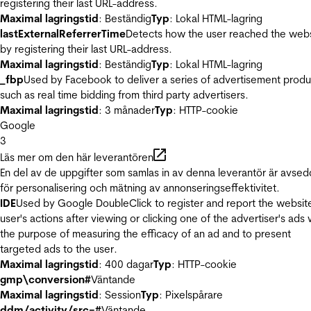
registering their last URL-address.
Maximal lagringstid
: Beständig
Typ
: Lokal HTML-lagring
lastExternalReferrerTime
Detects how the user reached the web
by registering their last URL-address.
Maximal lagringstid
: Beständig
Typ
: Lokal HTML-lagring
_fbp
Used by Facebook to deliver a series of advertisement produ
such as real time bidding from third party advertisers.
Maximal lagringstid
: 3 månader
Typ
: HTTP-cookie
Google
3
Läs mer om den här leverantören
En del av de uppgifter som samlas in av denna leverantör är avse
för personalisering och mätning av annonseringseffektivitet.
IDE
Used by Google DoubleClick to register and report the websit
user's actions after viewing or clicking one of the advertiser's ads 
the purpose of measuring the efficacy of an ad and to present
targeted ads to the user.
Maximal lagringstid
: 400 dagar
Typ
: HTTP-cookie
gmp\conversion#
Väntande
Maximal lagringstid
: Session
Typ
: Pixelspårare
ddm/activity/src=#
Väntande