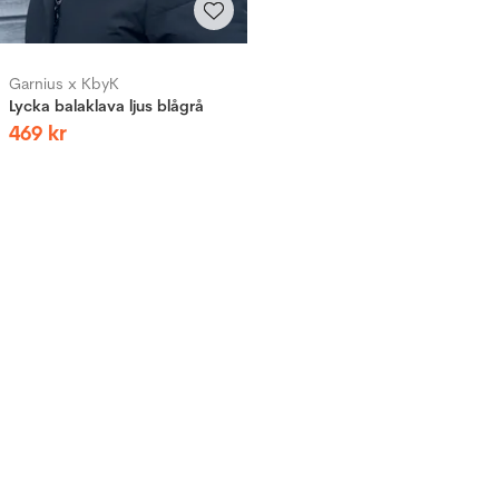
Garnius x KbyK
Lycka balaklava ljus blågrå
469
kr