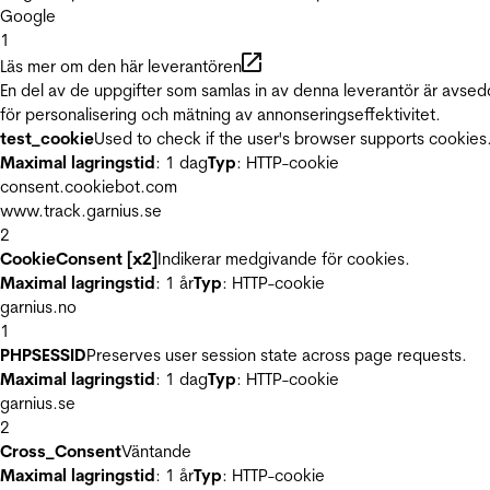
Google
1
Läs mer om den här leverantören
En del av de uppgifter som samlas in av denna leverantör är avse
för personalisering och mätning av annonseringseffektivitet.
test_cookie
Used to check if the user's browser supports cookies
Maximal lagringstid
: 1 dag
Typ
: HTTP-cookie
consent.cookiebot.com
www.track.garnius.se
2
CookieConsent [x2]
Indikerar medgivande för cookies.
Maximal lagringstid
: 1 år
Typ
: HTTP-cookie
garnius.no
1
PHPSESSID
Preserves user session state across page requests.
Maximal lagringstid
: 1 dag
Typ
: HTTP-cookie
garnius.se
2
Cross_Consent
Väntande
Maximal lagringstid
: 1 år
Typ
: HTTP-cookie