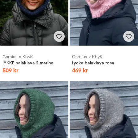
Garnius x KbyK
Garnius x KbyK
LYKKE balaklava 2 marine
Lycka balaklava rosa
509
kr
469
kr