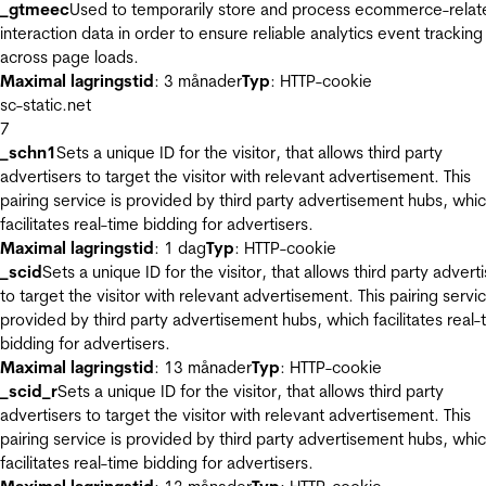
_gtmeec
Used to temporarily store and process ecommerce-relat
interaction data in order to ensure reliable analytics event tracking
across page loads.
Maximal lagringstid
: 3 månader
Typ
: HTTP-cookie
sc-static.net
7
_schn1
Sets a unique ID for the visitor, that allows third party
advertisers to target the visitor with relevant advertisement. This
pairing service is provided by third party advertisement hubs, whi
facilitates real-time bidding for advertisers.
Maximal lagringstid
: 1 dag
Typ
: HTTP-cookie
_scid
Sets a unique ID for the visitor, that allows third party advert
to target the visitor with relevant advertisement. This pairing servic
provided by third party advertisement hubs, which facilitates real-
bidding for advertisers.
Maximal lagringstid
: 13 månader
Typ
: HTTP-cookie
_scid_r
Sets a unique ID for the visitor, that allows third party
advertisers to target the visitor with relevant advertisement. This
pairing service is provided by third party advertisement hubs, whi
facilitates real-time bidding for advertisers.