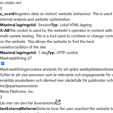
sc-static.net
2
u_scsid
Registers data on visitors' website-behaviour. This is used 
internal analysis and website optimization.
Maximal lagringstid
: Session
Typ
: Lokal HTML-lagring
X-AB
This cookie is used by the website’s operator in context with
multi-variate testing. This is a tool used to combine or change con
on the website. This allows the website to find the best
variation/edition of the site.
Maximal lagringstid
: 1 dag
Typ
: HTTP-cookie
Marknadsföring
27
Marknadsföringscookies används för att spåra webbplatsbesökare
Syftet är att visa annonser som är relevanta och engagerande för
enskilda användaren och därmed mer värdefulla för publicister och
tredjepartsannonsörer.
Meta Platforms, Inc.
3
Läs mer om den här leverantören
lastExternalReferrer
Detects how the user reached the website 