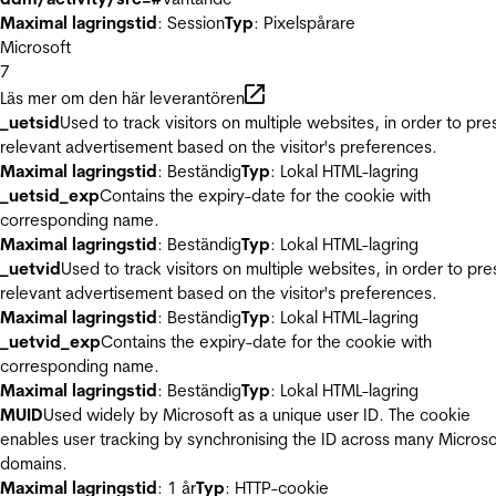
Maximal lagringstid
: Session
Typ
: Pixelspårare
Microsoft
7
Läs mer om den här leverantören
_uetsid
Used to track visitors on multiple websites, in order to pre
relevant advertisement based on the visitor's preferences.
Maximal lagringstid
: Beständig
Typ
: Lokal HTML-lagring
_uetsid_exp
Contains the expiry-date for the cookie with
corresponding name.
Maximal lagringstid
: Beständig
Typ
: Lokal HTML-lagring
_uetvid
Used to track visitors on multiple websites, in order to pre
relevant advertisement based on the visitor's preferences.
Maximal lagringstid
: Beständig
Typ
: Lokal HTML-lagring
_uetvid_exp
Contains the expiry-date for the cookie with
corresponding name.
Maximal lagringstid
: Beständig
Typ
: Lokal HTML-lagring
MUID
Used widely by Microsoft as a unique user ID. The cookie
enables user tracking by synchronising the ID across many Microso
domains.
Maximal lagringstid
: 1 år
Typ
: HTTP-cookie