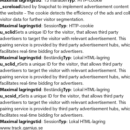
Maximal lagringstid
: 13 månader
Typ
: HTTP-cookie
_screload
Used by Snapchat to implement advertisement content
the website - The cookie detects the efficiency of the ads and col
visitor data for further visitor segmentation.
Maximal lagringstid
: Session
Typ
: HTTP-cookie
u_sclid
Sets a unique ID for the visitor, that allows third party
advertisers to target the visitor with relevant advertisement. This
pairing service is provided by third party advertisement hubs, whi
facilitates real-time bidding for advertisers.
Maximal lagringstid
: Beständig
Typ
: Lokal HTML-lagring
u_sclid_r
Sets a unique ID for the visitor, that allows third party
advertisers to target the visitor with relevant advertisement. This
pairing service is provided by third party advertisement hubs, whi
facilitates real-time bidding for advertisers.
Maximal lagringstid
: Beständig
Typ
: Lokal HTML-lagring
u_scsid_r
Sets a unique ID for the visitor, that allows third party
advertisers to target the visitor with relevant advertisement. This
pairing service is provided by third party advertisement hubs, whi
facilitates real-time bidding for advertisers.
Maximal lagringstid
: Session
Typ
: Lokal HTML-lagring
www.track.garnius.se