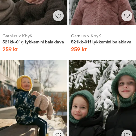
Garnius x KbyK
Garnius x KbyK
521kk-01g Lykkemini balaklava
521kk-01f Lykkemini balaklava
259
kr
259
kr