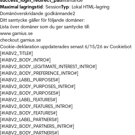
success_login_redirect_path
Väntande
Maximal lagringstid
: Session
Typ
: Lokal HTML-lagring
Domänöverskridande godkännande
2
Ditt samtycke gäller för följande domäner:
Lista över domäner som du ger samtycke till:
www.garnius.se
checkout.garnius.se
Cookie-deklaration uppdaterades senast 6/15/26 av
Cookiebot
[#IABV2_TITLE#]
[#IABV2_BODY_INTRO#]
[#IABV2_BODY_LEGITIMATE_INTEREST_INTRO#]
[#IABV2_BODY_PREFERENCE_INTRO#]
[#IABV2_LABEL_PURPOSES#]
[#IABV2_BODY_PURPOSES_INTRO#]
[#IABV2_BODY_PURPOSES#]
[#IABV2_LABEL_FEATURES#]
[#IABV2_BODY_FEATURES_INTRO#]
[#IABV2_BODY_FEATURES#]
[#IABV2_LABEL_PARTNERS#]
[#IABV2_BODY_PARTNERS_INTRO#]
[#IABV2_BODY_PARTNERS#]