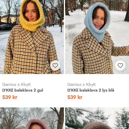
Garnius x KbyK
Garnius x KbyK
LYKKE balaklava 2 gul
LYKKE balaklava 2 lys blå
539
kr
539
kr