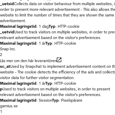
_uetsid
Collects data on visitor behaviour from multiple websites, 
order to present more relevant advertisement - This also allows th
website to limit the number of times that they are shown the same
advertisement.
Maximal lagringstid
: 1 dag
Typ
: HTTP-cookie
_uetvid
Used to track visitors on multiple websites, in order to pre
relevant advertisement based on the visitor's preferences.
Maximal lagringstid
: 1 år
Typ
: HTTP-cookie
Snap Inc.
2
Läs mer om den här leverantören
sc_at
Used by Snapchat to implement advertisement content on t
website - The cookie detects the efficiency of the ads and collect
visitor data for further visitor segmentation.
Maximal lagringstid
: 1 år
Typ
: HTTP-cookie
p
Used to track visitors on multiple websites, in order to present
relevant advertisement based on the visitor's preferences.
Maximal lagringstid
: Session
Typ
: Pixelspårare
garnius.se
1