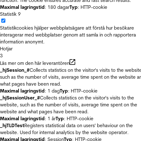
function. The cookie ensures accurate and fast search results.
Maximal lagringstid
: 180 dagar
Typ
: HTTP-cookie
Statistik
9
Statistikcookies hjälper webbplatsägare att förstå hur besökare
interagerar med webbplatser genom att samla in och rapportera
information anonymt.
Hotjar
3
Läs mer om den här leverantören
_hjSession_#
Collects statistics on the visitor's visits to the websit
such as the number of visits, average time spent on the website a
what pages have been read.
Maximal lagringstid
: 1 dag
Typ
: HTTP-cookie
_hjSessionUser_#
Collects statistics on the visitor's visits to the
website, such as the number of visits, average time spent on the
website and what pages have been read.
Maximal lagringstid
: 1 år
Typ
: HTTP-cookie
_hjTLDTest
Registers statistical data on users' behaviour on the
website. Used for internal analytics by the website operator.
Maximal lagringstid
: Session
Typ
: HTTP-cookie