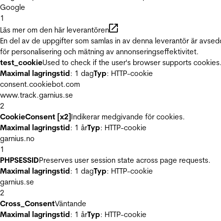
Google
1
Läs mer om den här leverantören
En del av de uppgifter som samlas in av denna leverantör är avse
för personalisering och mätning av annonseringseffektivitet.
test_cookie
Used to check if the user's browser supports cookies
Maximal lagringstid
: 1 dag
Typ
: HTTP-cookie
consent.cookiebot.com
www.track.garnius.se
2
CookieConsent [x2]
Indikerar medgivande för cookies.
Maximal lagringstid
: 1 år
Typ
: HTTP-cookie
garnius.no
1
PHPSESSID
Preserves user session state across page requests.
Maximal lagringstid
: 1 dag
Typ
: HTTP-cookie
garnius.se
2
Cross_Consent
Väntande
Maximal lagringstid
: 1 år
Typ
: HTTP-cookie