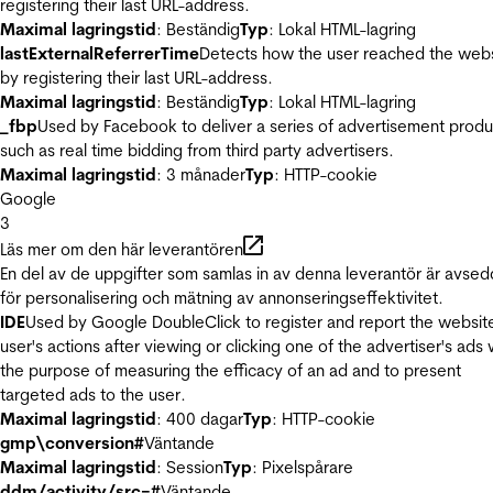
registering their last URL-address.
Maximal lagringstid
: Beständig
Typ
: Lokal HTML-lagring
lastExternalReferrerTime
Detects how the user reached the web
by registering their last URL-address.
Maximal lagringstid
: Beständig
Typ
: Lokal HTML-lagring
_fbp
Used by Facebook to deliver a series of advertisement produ
such as real time bidding from third party advertisers.
Maximal lagringstid
: 3 månader
Typ
: HTTP-cookie
Google
3
Läs mer om den här leverantören
En del av de uppgifter som samlas in av denna leverantör är avse
för personalisering och mätning av annonseringseffektivitet.
IDE
Used by Google DoubleClick to register and report the websit
user's actions after viewing or clicking one of the advertiser's ads 
the purpose of measuring the efficacy of an ad and to present
targeted ads to the user.
Maximal lagringstid
: 400 dagar
Typ
: HTTP-cookie
gmp\conversion#
Väntande
Maximal lagringstid
: Session
Typ
: Pixelspårare
ddm/activity/src=#
Väntande