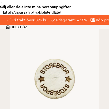
Sälj eller dela inte mina personuppgifter
Tillåt alla
Anpassa
Tillåt valda
Inte tillåtet
Fri frakt över 899 kr!
Prisgaranti + 15%
Köp pre
Hem
TILLBEHÖR
>