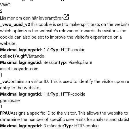
VWO
2
Läs mer om den här leverantören
_vwo_uuid_v2
This cookie is set to make split-tests on the websit
which optimizes the website's relevance towards the visitor – the
cookie can also be set to improve the visitor's experience on a
website.
Maximal lagringstid
: 1 år
Typ
: HTTP-cookie
collect/v.gif
Väntande
Maximal lagringstid
: Session
Typ
: Pixelspårare
assets.voyado.com
1
_va
Contains an visitor ID. This is used to identify the visitor upon r
entry to the website.
Maximal lagringstid
: 1 år
Typ
: HTTP-cookie
garnius.se
1
FPAU
Assigns a specific ID to the visitor. This allows the website to
determine the number of specific user-visits for analysis and statist
Maximal lagringstid
: 3 månader
Typ
: HTTP-cookie