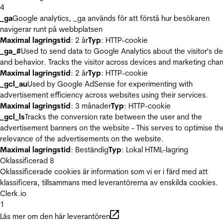
4
_ga
Google analytics, _ga används för att förstå hur besökaren
navigerar runt på webbplatsen
Maximal lagringstid
: 2 år
Typ
: HTTP-cookie
_ga_#
Used to send data to Google Analytics about the visitor's d
and behavior. Tracks the visitor across devices and marketing chan
Maximal lagringstid
: 2 år
Typ
: HTTP-cookie
_gcl_au
Used by Google AdSense for experimenting with
advertisement efficiency across websites using their services.
Maximal lagringstid
: 3 månader
Typ
: HTTP-cookie
_gcl_ls
Tracks the conversion rate between the user and the
advertisement banners on the website - This serves to optimise th
relevance of the advertisements on the website.
Maximal lagringstid
: Beständig
Typ
: Lokal HTML-lagring
Oklassificerad
8
Oklassificerade cookies är information som vi er i färd med att
klassificera, tillsammans med leverantörerna av enskilda cookies.
Clerk.io
1
Läs mer om den här leverantören