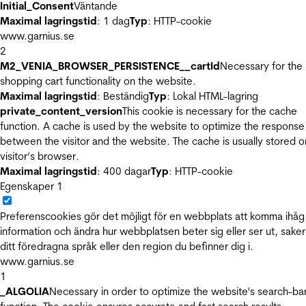
Initial_Consent
Väntande
Maximal lagringstid
: 1 dag
Typ
: HTTP-cookie
www.garnius.se
2
M2_VENIA_BROWSER_PERSISTENCE__cartId
Necessary for the
shopping cart functionality on the website.
Maximal lagringstid
: Beständig
Typ
: Lokal HTML-lagring
private_content_version
This cookie is necessary for the cache
function. A cache is used by the website to optimize the response
between the visitor and the website. The cache is usually stored o
visitor’s browser.
Maximal lagringstid
: 400 dagar
Typ
: HTTP-cookie
Egenskaper
1
Preferenscookies gör det möjligt för en webbplats att komma ihåg
information och ändra hur webbplatsen beter sig eller ser ut, sake
ditt föredragna språk eller den region du befinner dig i.
www.garnius.se
1
_ALGOLIA
Necessary in order to optimize the website's search-ba