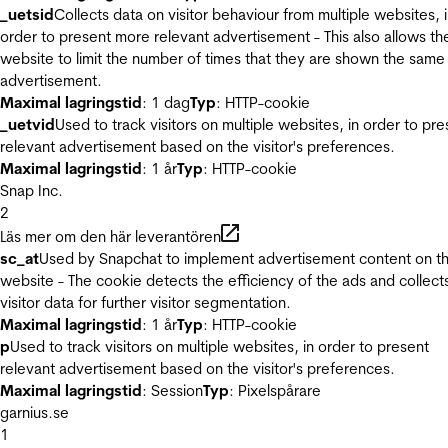
_uetsid
Collects data on visitor behaviour from multiple websites, 
order to present more relevant advertisement - This also allows th
website to limit the number of times that they are shown the same
advertisement.
Maximal lagringstid
: 1 dag
Typ
: HTTP-cookie
_uetvid
Used to track visitors on multiple websites, in order to pre
relevant advertisement based on the visitor's preferences.
Maximal lagringstid
: 1 år
Typ
: HTTP-cookie
Snap Inc.
2
Läs mer om den här leverantören
sc_at
Used by Snapchat to implement advertisement content on t
website - The cookie detects the efficiency of the ads and collect
visitor data for further visitor segmentation.
Maximal lagringstid
: 1 år
Typ
: HTTP-cookie
p
Used to track visitors on multiple websites, in order to present
relevant advertisement based on the visitor's preferences.
Maximal lagringstid
: Session
Typ
: Pixelspårare
garnius.se
1