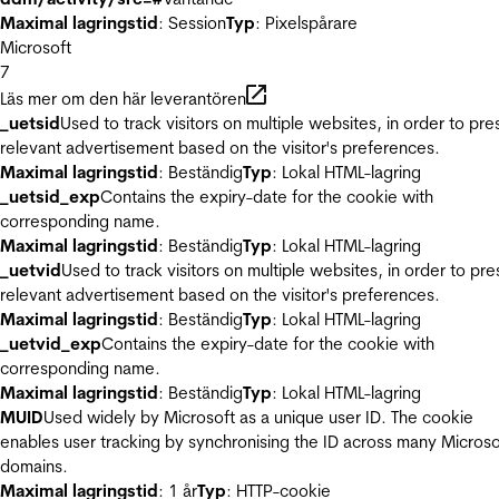
Maximal lagringstid
: Session
Typ
: Pixelspårare
Microsoft
7
Läs mer om den här leverantören
_uetsid
Used to track visitors on multiple websites, in order to pre
relevant advertisement based on the visitor's preferences.
Maximal lagringstid
: Beständig
Typ
: Lokal HTML-lagring
_uetsid_exp
Contains the expiry-date for the cookie with
corresponding name.
Maximal lagringstid
: Beständig
Typ
: Lokal HTML-lagring
_uetvid
Used to track visitors on multiple websites, in order to pre
relevant advertisement based on the visitor's preferences.
Maximal lagringstid
: Beständig
Typ
: Lokal HTML-lagring
_uetvid_exp
Contains the expiry-date for the cookie with
corresponding name.
Maximal lagringstid
: Beständig
Typ
: Lokal HTML-lagring
MUID
Used widely by Microsoft as a unique user ID. The cookie
enables user tracking by synchronising the ID across many Microso
domains.
Maximal lagringstid
: 1 år
Typ
: HTTP-cookie