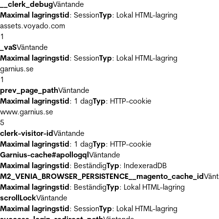
__clerk_debug
Väntande
Maximal lagringstid
: Session
Typ
: Lokal HTML-lagring
assets.voyado.com
1
_vaS
Väntande
Maximal lagringstid
: Session
Typ
: Lokal HTML-lagring
garnius.se
1
prev_page_path
Väntande
Maximal lagringstid
: 1 dag
Typ
: HTTP-cookie
www.garnius.se
5
clerk-visitor-id
Väntande
Maximal lagringstid
: 1 dag
Typ
: HTTP-cookie
Garnius-cache#apollogql
Väntande
Maximal lagringstid
: Beständig
Typ
: IndexeradDB
M2_VENIA_BROWSER_PERSISTENCE__magento_cache_id
Vän
Maximal lagringstid
: Beständig
Typ
: Lokal HTML-lagring
scrollLock
Väntande
Maximal lagringstid
: Session
Typ
: Lokal HTML-lagring