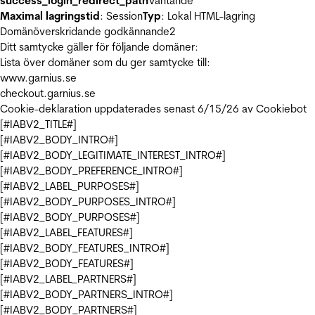
success_login_redirect_path
Väntande
Maximal lagringstid
: Session
Typ
: Lokal HTML-lagring
Domänöverskridande godkännande
2
Ditt samtycke gäller för följande domäner:
Lista över domäner som du ger samtycke till:
www.garnius.se
checkout.garnius.se
Cookie-deklaration uppdaterades senast 6/15/26 av
Cookiebot
[#IABV2_TITLE#]
[#IABV2_BODY_INTRO#]
[#IABV2_BODY_LEGITIMATE_INTEREST_INTRO#]
[#IABV2_BODY_PREFERENCE_INTRO#]
[#IABV2_LABEL_PURPOSES#]
[#IABV2_BODY_PURPOSES_INTRO#]
[#IABV2_BODY_PURPOSES#]
[#IABV2_LABEL_FEATURES#]
[#IABV2_BODY_FEATURES_INTRO#]
[#IABV2_BODY_FEATURES#]
[#IABV2_LABEL_PARTNERS#]
[#IABV2_BODY_PARTNERS_INTRO#]
[#IABV2_BODY_PARTNERS#]