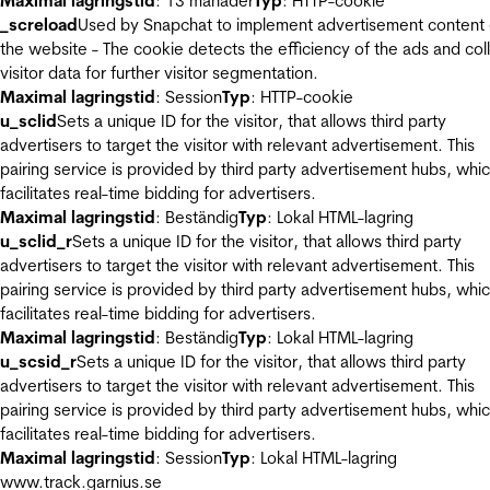
Maximal lagringstid
: 13 månader
Typ
: HTTP-cookie
_screload
Used by Snapchat to implement advertisement content
the website - The cookie detects the efficiency of the ads and col
visitor data for further visitor segmentation.
Maximal lagringstid
: Session
Typ
: HTTP-cookie
u_sclid
Sets a unique ID for the visitor, that allows third party
advertisers to target the visitor with relevant advertisement. This
pairing service is provided by third party advertisement hubs, whi
facilitates real-time bidding for advertisers.
Maximal lagringstid
: Beständig
Typ
: Lokal HTML-lagring
u_sclid_r
Sets a unique ID for the visitor, that allows third party
advertisers to target the visitor with relevant advertisement. This
pairing service is provided by third party advertisement hubs, whi
facilitates real-time bidding for advertisers.
Maximal lagringstid
: Beständig
Typ
: Lokal HTML-lagring
u_scsid_r
Sets a unique ID for the visitor, that allows third party
advertisers to target the visitor with relevant advertisement. This
pairing service is provided by third party advertisement hubs, whi
facilitates real-time bidding for advertisers.
Maximal lagringstid
: Session
Typ
: Lokal HTML-lagring
www.track.garnius.se