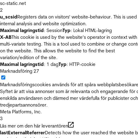
sc-static.net
2
u_scsid
Registers data on visitors' website-behaviour. This is used 
internal analysis and website optimization.
Maximal lagringstid
: Session
Typ
: Lokal HTML-lagring
X-AB
This cookie is used by the website’s operator in context with
multi-variate testing. This is a tool used to combine or change con
on the website. This allows the website to find the best
variation/edition of the site.
Maximal lagringstid
: 1 dag
Typ
: HTTP-cookie
Marknadsföring
27
Marknadsföringscookies används för att spåra webbplatsbesökare
Syftet är att visa annonser som är relevanta och engagerande för
enskilda användaren och därmed mer värdefulla för publicister och
tredjepartsannonsörer.
Meta Platforms, Inc.
3
Läs mer om den här leverantören
lastExternalReferrer
Detects how the user reached the website 