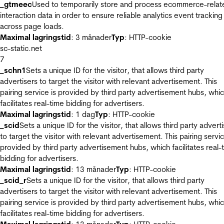
_gtmeec
Used to temporarily store and process ecommerce-relat
interaction data in order to ensure reliable analytics event tracking
across page loads.
Maximal lagringstid
: 3 månader
Typ
: HTTP-cookie
sc-static.net
7
_schn1
Sets a unique ID for the visitor, that allows third party
advertisers to target the visitor with relevant advertisement. This
pairing service is provided by third party advertisement hubs, whi
facilitates real-time bidding for advertisers.
Maximal lagringstid
: 1 dag
Typ
: HTTP-cookie
_scid
Sets a unique ID for the visitor, that allows third party advert
to target the visitor with relevant advertisement. This pairing servic
provided by third party advertisement hubs, which facilitates real-
bidding for advertisers.
Maximal lagringstid
: 13 månader
Typ
: HTTP-cookie
_scid_r
Sets a unique ID for the visitor, that allows third party
advertisers to target the visitor with relevant advertisement. This
pairing service is provided by third party advertisement hubs, whi
facilitates real-time bidding for advertisers.