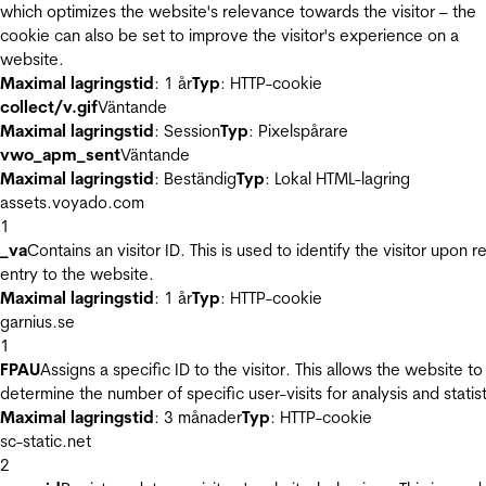
which optimizes the website's relevance towards the visitor – the
cookie can also be set to improve the visitor's experience on a
website.
Maximal lagringstid
: 1 år
Typ
: HTTP-cookie
collect/v.gif
Väntande
Maximal lagringstid
: Session
Typ
: Pixelspårare
vwo_apm_sent
Väntande
Maximal lagringstid
: Beständig
Typ
: Lokal HTML-lagring
assets.voyado.com
1
_va
Contains an visitor ID. This is used to identify the visitor upon r
entry to the website.
Maximal lagringstid
: 1 år
Typ
: HTTP-cookie
garnius.se
1
FPAU
Assigns a specific ID to the visitor. This allows the website to
determine the number of specific user-visits for analysis and statist
Maximal lagringstid
: 3 månader
Typ
: HTTP-cookie
sc-static.net
2