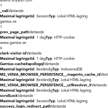
assets.voyado.com
1
_vaS
Väntande
Maximal lagringstid
: Session
Typ
: Lokal HTML-lagring
garnius.se
1
prev_page_path
Väntande
Maximal lagringstid
: 1 dag
Typ
: HTTP-cookie
www.garnius.se
6
clerk-visitor-id
Väntande
Maximal lagringstid
: 1 dag
Typ
: HTTP-cookie
Garnius-cache#apollogql
Väntande
Maximal lagringstid
: Beständig
Typ
: IndexeradDB
M2_VENIA_BROWSER_PERSISTENCE__magento_cache_id
Vän
Maximal lagringstid
: Beständig
Typ
: Lokal HTML-lagring
M2_VENIA_BROWSER_PERSISTENCE__urlResolver_#
Väntande
Maximal lagringstid
: Beständig
Typ
: Lokal HTML-lagring
scrollLock
Väntande
Maximal lagringstid
: Session
Typ
: Lokal HTML-lagring
success_login_redirect_path
Väntande