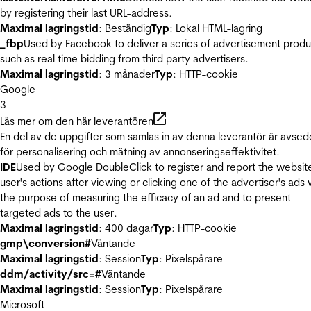
by registering their last URL-address.
Maximal lagringstid
: Beständig
Typ
: Lokal HTML-lagring
_fbp
Used by Facebook to deliver a series of advertisement produ
such as real time bidding from third party advertisers.
Maximal lagringstid
: 3 månader
Typ
: HTTP-cookie
Google
3
Läs mer om den här leverantören
En del av de uppgifter som samlas in av denna leverantör är avse
för personalisering och mätning av annonseringseffektivitet.
IDE
Used by Google DoubleClick to register and report the websit
user's actions after viewing or clicking one of the advertiser's ads 
the purpose of measuring the efficacy of an ad and to present
targeted ads to the user.
Maximal lagringstid
: 400 dagar
Typ
: HTTP-cookie
gmp\conversion#
Väntande
Maximal lagringstid
: Session
Typ
: Pixelspårare
ddm/activity/src=#
Väntande
Maximal lagringstid
: Session
Typ
: Pixelspårare
Microsoft