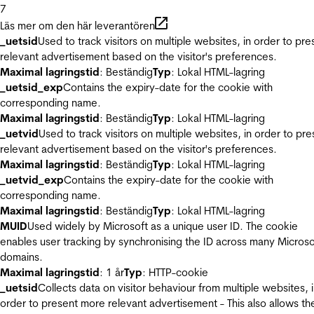
7
Läs mer om den här leverantören
_uetsid
Used to track visitors on multiple websites, in order to pre
relevant advertisement based on the visitor's preferences.
Maximal lagringstid
: Beständig
Typ
: Lokal HTML-lagring
_uetsid_exp
Contains the expiry-date for the cookie with
corresponding name.
Maximal lagringstid
: Beständig
Typ
: Lokal HTML-lagring
_uetvid
Used to track visitors on multiple websites, in order to pre
relevant advertisement based on the visitor's preferences.
Maximal lagringstid
: Beständig
Typ
: Lokal HTML-lagring
_uetvid_exp
Contains the expiry-date for the cookie with
corresponding name.
Maximal lagringstid
: Beständig
Typ
: Lokal HTML-lagring
MUID
Used widely by Microsoft as a unique user ID. The cookie
enables user tracking by synchronising the ID across many Microso
domains.
Maximal lagringstid
: 1 år
Typ
: HTTP-cookie
_uetsid
Collects data on visitor behaviour from multiple websites, 
order to present more relevant advertisement - This also allows th