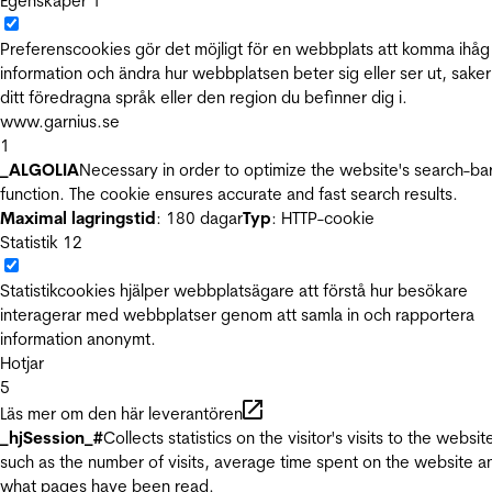
Egenskaper
1
Preferenscookies gör det möjligt för en webbplats att komma ihåg
information och ändra hur webbplatsen beter sig eller ser ut, sake
ditt föredragna språk eller den region du befinner dig i.
www.garnius.se
1
_ALGOLIA
Necessary in order to optimize the website's search-ba
function. The cookie ensures accurate and fast search results.
Maximal lagringstid
: 180 dagar
Typ
: HTTP-cookie
Statistik
12
Statistikcookies hjälper webbplatsägare att förstå hur besökare
interagerar med webbplatser genom att samla in och rapportera
information anonymt.
Hotjar
5
Läs mer om den här leverantören
_hjSession_#
Collects statistics on the visitor's visits to the websit
such as the number of visits, average time spent on the website a
what pages have been read.