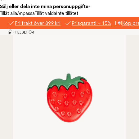
Sälj eller dela inte mina personuppgifter
Tillåt alla
Anpassa
Tillåt valda
Inte tillåtet
Fri frakt över 899 kr!
Prisgaranti + 15%
Köp pre
Hem
TILLBEHÖR
>