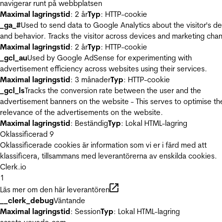
navigerar runt på webbplatsen
Maximal lagringstid
: 2 år
Typ
: HTTP-cookie
_ga_#
Used to send data to Google Analytics about the visitor's d
and behavior. Tracks the visitor across devices and marketing chan
Maximal lagringstid
: 2 år
Typ
: HTTP-cookie
_gcl_au
Used by Google AdSense for experimenting with
advertisement efficiency across websites using their services.
Maximal lagringstid
: 3 månader
Typ
: HTTP-cookie
_gcl_ls
Tracks the conversion rate between the user and the
advertisement banners on the website - This serves to optimise th
relevance of the advertisements on the website.
Maximal lagringstid
: Beständig
Typ
: Lokal HTML-lagring
Oklassificerad
9
Oklassificerade cookies är information som vi er i färd med att
klassificera, tillsammans med leverantörerna av enskilda cookies.
Clerk.io
1
Läs mer om den här leverantören
__clerk_debug
Väntande
Maximal lagringstid
: Session
Typ
: Lokal HTML-lagring