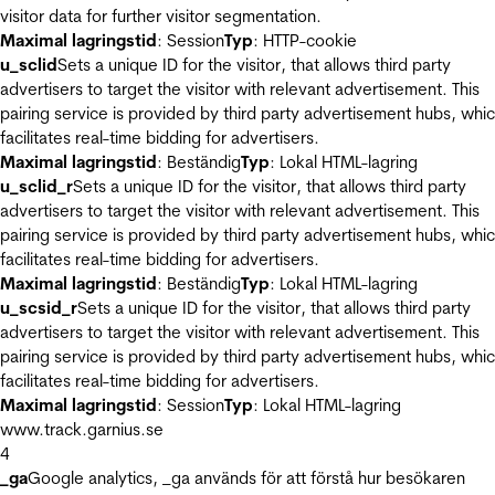
visitor data for further visitor segmentation.
Maximal lagringstid
: Session
Typ
: HTTP-cookie
u_sclid
Sets a unique ID for the visitor, that allows third party
advertisers to target the visitor with relevant advertisement. This
pairing service is provided by third party advertisement hubs, whi
facilitates real-time bidding for advertisers.
Maximal lagringstid
: Beständig
Typ
: Lokal HTML-lagring
u_sclid_r
Sets a unique ID for the visitor, that allows third party
advertisers to target the visitor with relevant advertisement. This
pairing service is provided by third party advertisement hubs, whi
facilitates real-time bidding for advertisers.
Maximal lagringstid
: Beständig
Typ
: Lokal HTML-lagring
u_scsid_r
Sets a unique ID for the visitor, that allows third party
advertisers to target the visitor with relevant advertisement. This
pairing service is provided by third party advertisement hubs, whi
facilitates real-time bidding for advertisers.
Maximal lagringstid
: Session
Typ
: Lokal HTML-lagring
www.track.garnius.se
4
_ga
Google analytics, _ga används för att förstå hur besökaren