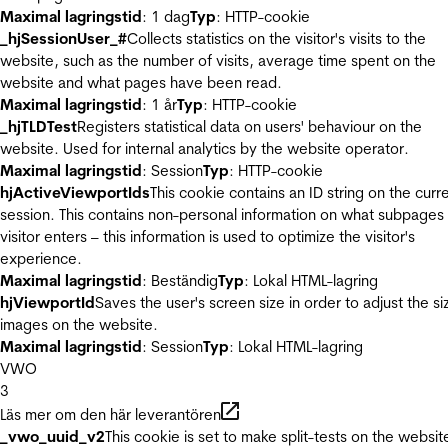
Maximal lagringstid
: 1 dag
Typ
: HTTP-cookie
_hjSessionUser_#
Collects statistics on the visitor's visits to the
website, such as the number of visits, average time spent on the
website and what pages have been read.
Maximal lagringstid
: 1 år
Typ
: HTTP-cookie
_hjTLDTest
Registers statistical data on users' behaviour on the
website. Used for internal analytics by the website operator.
Maximal lagringstid
: Session
Typ
: HTTP-cookie
hjActiveViewportIds
This cookie contains an ID string on the curr
session. This contains non-personal information on what subpages
visitor enters – this information is used to optimize the visitor's
experience.
Maximal lagringstid
: Beständig
Typ
: Lokal HTML-lagring
hjViewportId
Saves the user's screen size in order to adjust the si
images on the website.
Maximal lagringstid
: Session
Typ
: Lokal HTML-lagring
VWO
3
Läs mer om den här leverantören
_vwo_uuid_v2
This cookie is set to make split-tests on the websit