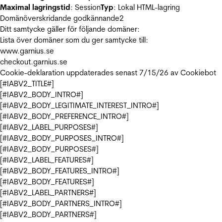
Maximal lagringstid
: Session
Typ
: Lokal HTML-lagring
Domänöverskridande godkännande
2
Ditt samtycke gäller för följande domäner:
Lista över domäner som du ger samtycke till:
www.garnius.se
checkout.garnius.se
Cookie-deklaration uppdaterades senast 7/15/26 av
Cookiebot
[#IABV2_TITLE#]
[#IABV2_BODY_INTRO#]
[#IABV2_BODY_LEGITIMATE_INTEREST_INTRO#]
[#IABV2_BODY_PREFERENCE_INTRO#]
[#IABV2_LABEL_PURPOSES#]
[#IABV2_BODY_PURPOSES_INTRO#]
[#IABV2_BODY_PURPOSES#]
[#IABV2_LABEL_FEATURES#]
[#IABV2_BODY_FEATURES_INTRO#]
[#IABV2_BODY_FEATURES#]
[#IABV2_LABEL_PARTNERS#]
[#IABV2_BODY_PARTNERS_INTRO#]
[#IABV2_BODY_PARTNERS#]