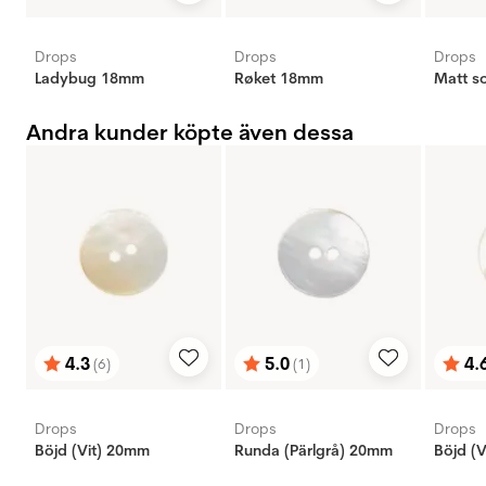
Drops
Drops
Drops
Ladybug 18mm
Røket 18mm
Matt s
Andra kunder köpte även dessa
4.3
5.0
4.
(6)
(1)
Betyg:
utav 5 stjärnor
Betyg:
utav 5 stjärnor
Bety
utav 
Drops
Drops
Drops
Böjd (Vit) 20mm
Runda (Pärlgrå) 20mm
Böjd (