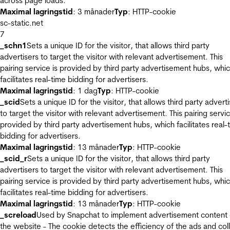
across page loads.
Maximal lagringstid
: 3 månader
Typ
: HTTP-cookie
sc-static.net
7
_schn1
Sets a unique ID for the visitor, that allows third party
advertisers to target the visitor with relevant advertisement. This
pairing service is provided by third party advertisement hubs, whi
facilitates real-time bidding for advertisers.
Maximal lagringstid
: 1 dag
Typ
: HTTP-cookie
_scid
Sets a unique ID for the visitor, that allows third party advert
to target the visitor with relevant advertisement. This pairing servic
provided by third party advertisement hubs, which facilitates real-
bidding for advertisers.
Maximal lagringstid
: 13 månader
Typ
: HTTP-cookie
_scid_r
Sets a unique ID for the visitor, that allows third party
advertisers to target the visitor with relevant advertisement. This
pairing service is provided by third party advertisement hubs, whi
facilitates real-time bidding for advertisers.
Maximal lagringstid
: 13 månader
Typ
: HTTP-cookie
_screload
Used by Snapchat to implement advertisement content
the website - The cookie detects the efficiency of the ads and col