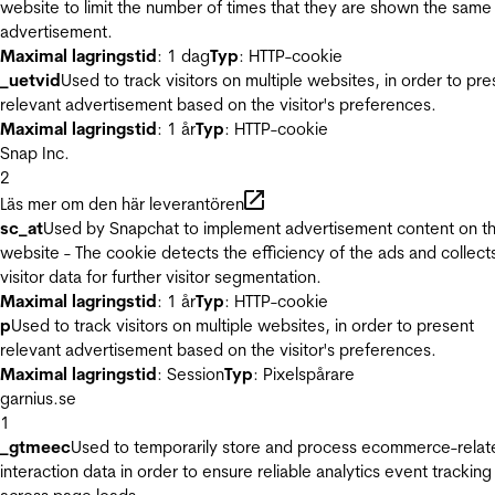
website to limit the number of times that they are shown the same
advertisement.
Maximal lagringstid
: 1 dag
Typ
: HTTP-cookie
_uetvid
Used to track visitors on multiple websites, in order to pre
relevant advertisement based on the visitor's preferences.
Maximal lagringstid
: 1 år
Typ
: HTTP-cookie
Snap Inc.
2
Läs mer om den här leverantören
sc_at
Used by Snapchat to implement advertisement content on t
website - The cookie detects the efficiency of the ads and collect
visitor data for further visitor segmentation.
Maximal lagringstid
: 1 år
Typ
: HTTP-cookie
p
Used to track visitors on multiple websites, in order to present
relevant advertisement based on the visitor's preferences.
Maximal lagringstid
: Session
Typ
: Pixelspårare
garnius.se
1
_gtmeec
Used to temporarily store and process ecommerce-relat
interaction data in order to ensure reliable analytics event tracking