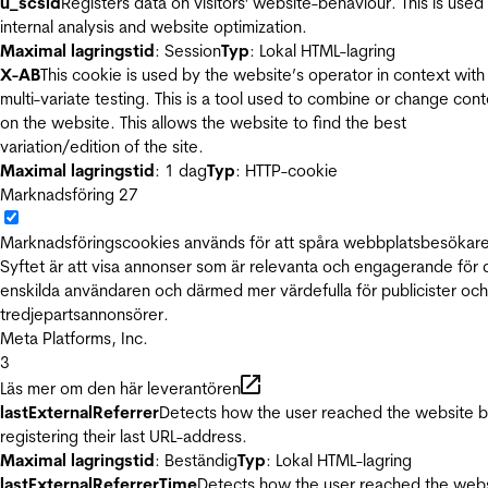
u_scsid
Registers data on visitors' website-behaviour. This is used 
internal analysis and website optimization.
Maximal lagringstid
: Session
Typ
: Lokal HTML-lagring
X-AB
This cookie is used by the website’s operator in context with
multi-variate testing. This is a tool used to combine or change con
on the website. This allows the website to find the best
variation/edition of the site.
Maximal lagringstid
: 1 dag
Typ
: HTTP-cookie
Marknadsföring
27
Marknadsföringscookies används för att spåra webbplatsbesökare
Syftet är att visa annonser som är relevanta och engagerande för
enskilda användaren och därmed mer värdefulla för publicister och
tredjepartsannonsörer.
Meta Platforms, Inc.
3
Läs mer om den här leverantören
lastExternalReferrer
Detects how the user reached the website 
registering their last URL-address.
Maximal lagringstid
: Beständig
Typ
: Lokal HTML-lagring
lastExternalReferrerTime
Detects how the user reached the web