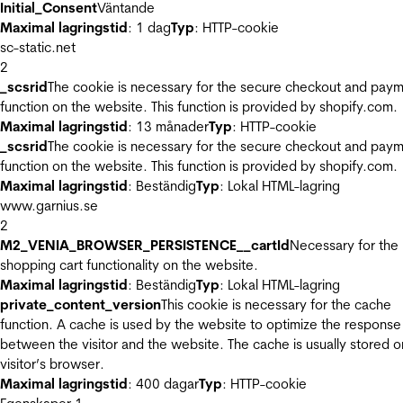
Initial_Consent
Väntande
Maximal lagringstid
: 1 dag
Typ
: HTTP-cookie
sc-static.net
2
_scsrid
The cookie is necessary for the secure checkout and pay
function on the website. This function is provided by shopify.com.
Maximal lagringstid
: 13 månader
Typ
: HTTP-cookie
_scsrid
The cookie is necessary for the secure checkout and pay
function on the website. This function is provided by shopify.com.
Maximal lagringstid
: Beständig
Typ
: Lokal HTML-lagring
www.garnius.se
2
M2_VENIA_BROWSER_PERSISTENCE__cartId
Necessary for the
shopping cart functionality on the website.
Maximal lagringstid
: Beständig
Typ
: Lokal HTML-lagring
private_content_version
This cookie is necessary for the cache
function. A cache is used by the website to optimize the response
between the visitor and the website. The cache is usually stored o
visitor’s browser.
Maximal lagringstid
: 400 dagar
Typ
: HTTP-cookie