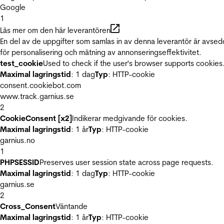
Google
1
Läs mer om den här leverantören
En del av de uppgifter som samlas in av denna leverantör är avse
för personalisering och mätning av annonseringseffektivitet.
test_cookie
Used to check if the user's browser supports cookies
Maximal lagringstid
: 1 dag
Typ
: HTTP-cookie
consent.cookiebot.com
www.track.garnius.se
2
CookieConsent [x2]
Indikerar medgivande för cookies.
Maximal lagringstid
: 1 år
Typ
: HTTP-cookie
garnius.no
1
PHPSESSID
Preserves user session state across page requests.
Maximal lagringstid
: 1 dag
Typ
: HTTP-cookie
garnius.se
2
Cross_Consent
Väntande
Maximal lagringstid
: 1 år
Typ
: HTTP-cookie