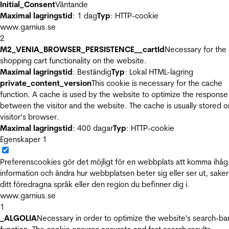
Initial_Consent
Väntande
Maximal lagringstid
: 1 dag
Typ
: HTTP-cookie
www.garnius.se
2
M2_VENIA_BROWSER_PERSISTENCE__cartId
Necessary for the
shopping cart functionality on the website.
Maximal lagringstid
: Beständig
Typ
: Lokal HTML-lagring
private_content_version
This cookie is necessary for the cache
function. A cache is used by the website to optimize the response
between the visitor and the website. The cache is usually stored o
visitor’s browser.
Maximal lagringstid
: 400 dagar
Typ
: HTTP-cookie
Egenskaper
1
Preferenscookies gör det möjligt för en webbplats att komma ihåg
information och ändra hur webbplatsen beter sig eller ser ut, sake
ditt föredragna språk eller den region du befinner dig i.
www.garnius.se
1
_ALGOLIA
Necessary in order to optimize the website's search-ba