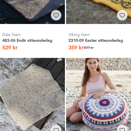
Dale Garn
Viking Garn
483-06 Endir sitteunderlag
2310-09 Easter sitteunderlag
529
kr
359
kr
509
kr