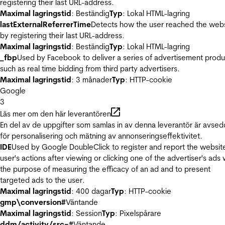
registering their last URL-address.
Maximal lagringstid
: Beständig
Typ
: Lokal HTML-lagring
lastExternalReferrerTime
Detects how the user reached the web
by registering their last URL-address.
Maximal lagringstid
: Beständig
Typ
: Lokal HTML-lagring
_fbp
Used by Facebook to deliver a series of advertisement produ
such as real time bidding from third party advertisers.
Maximal lagringstid
: 3 månader
Typ
: HTTP-cookie
Google
3
Läs mer om den här leverantören
En del av de uppgifter som samlas in av denna leverantör är avse
för personalisering och mätning av annonseringseffektivitet.
IDE
Used by Google DoubleClick to register and report the websit
user's actions after viewing or clicking one of the advertiser's ads 
the purpose of measuring the efficacy of an ad and to present
targeted ads to the user.
Maximal lagringstid
: 400 dagar
Typ
: HTTP-cookie
gmp\conversion#
Väntande
Maximal lagringstid
: Session
Typ
: Pixelspårare
ddm/activity/src=#
Väntande