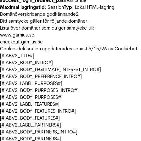
success_login_redirect_path
Väntande
Maximal lagringstid
: Session
Typ
: Lokal HTML-lagring
Domänöverskridande godkännande
2
Ditt samtycke gäller för följande domäner:
Lista över domäner som du ger samtycke till:
www.garnius.se
checkout.garnius.se
Cookie-deklaration uppdaterades senast 6/15/26 av
Cookiebot
[#IABV2_TITLE#]
[#IABV2_BODY_INTRO#]
[#IABV2_BODY_LEGITIMATE_INTEREST_INTRO#]
[#IABV2_BODY_PREFERENCE_INTRO#]
[#IABV2_LABEL_PURPOSES#]
[#IABV2_BODY_PURPOSES_INTRO#]
[#IABV2_BODY_PURPOSES#]
[#IABV2_LABEL_FEATURES#]
[#IABV2_BODY_FEATURES_INTRO#]
[#IABV2_BODY_FEATURES#]
[#IABV2_LABEL_PARTNERS#]
[#IABV2_BODY_PARTNERS_INTRO#]
[#IABV2_BODY_PARTNERS#]