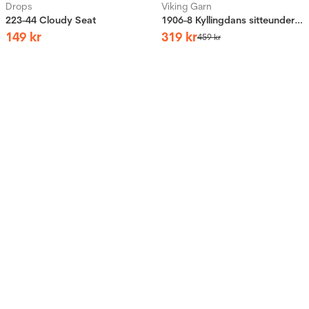
Drops
Viking Garn
223-44 Cloudy Seat
1906-8 Kyllingdans sitteunderlag
149
kr
319
kr
459
kr