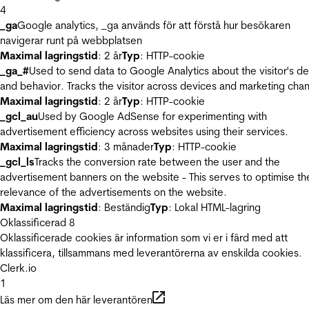
4
_ga
Google analytics, _ga används för att förstå hur besökaren
navigerar runt på webbplatsen
Maximal lagringstid
: 2 år
Typ
: HTTP-cookie
_ga_#
Used to send data to Google Analytics about the visitor's d
and behavior. Tracks the visitor across devices and marketing chan
Maximal lagringstid
: 2 år
Typ
: HTTP-cookie
_gcl_au
Used by Google AdSense for experimenting with
advertisement efficiency across websites using their services.
Maximal lagringstid
: 3 månader
Typ
: HTTP-cookie
_gcl_ls
Tracks the conversion rate between the user and the
advertisement banners on the website - This serves to optimise th
relevance of the advertisements on the website.
Maximal lagringstid
: Beständig
Typ
: Lokal HTML-lagring
Oklassificerad
8
Oklassificerade cookies är information som vi er i färd med att
klassificera, tillsammans med leverantörerna av enskilda cookies.
Clerk.io
1
Läs mer om den här leverantören