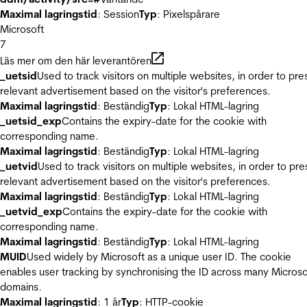
Maximal lagringstid
: Session
Typ
: Pixelspårare
Microsoft
7
Läs mer om den här leverantören
_uetsid
Used to track visitors on multiple websites, in order to pre
relevant advertisement based on the visitor's preferences.
Maximal lagringstid
: Beständig
Typ
: Lokal HTML-lagring
_uetsid_exp
Contains the expiry-date for the cookie with
corresponding name.
Maximal lagringstid
: Beständig
Typ
: Lokal HTML-lagring
_uetvid
Used to track visitors on multiple websites, in order to pre
relevant advertisement based on the visitor's preferences.
Maximal lagringstid
: Beständig
Typ
: Lokal HTML-lagring
_uetvid_exp
Contains the expiry-date for the cookie with
corresponding name.
Maximal lagringstid
: Beständig
Typ
: Lokal HTML-lagring
MUID
Used widely by Microsoft as a unique user ID. The cookie
enables user tracking by synchronising the ID across many Microso
domains.
Maximal lagringstid
: 1 år
Typ
: HTTP-cookie