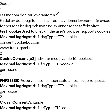
Google
1
Läs mer om den här leverantören
En del av de uppgifter som samlas in av denna leverantör är avse
för personalisering och mätning av annonseringseffektivitet.
test_cookie
Used to check if the user's browser supports cookies
Maximal lagringstid
: 1 dag
Typ
: HTTP-cookie
consent.cookiebot.com
www.track.garnius.se
2
CookieConsent [x2]
Indikerar medgivande för cookies.
Maximal lagringstid
: 1 år
Typ
: HTTP-cookie
garnius.no
1
PHPSESSID
Preserves user session state across page requests.
Maximal lagringstid
: 1 dag
Typ
: HTTP-cookie
garnius.se
2
Cross_Consent
Väntande
Maximal lagringstid
: 1 år
Typ
: HTTP-cookie