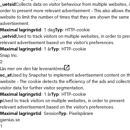
_uetsid
Collects data on visitor behaviour from multiple websites, 
order to present more relevant advertisement - This also allows th
website to limit the number of times that they are shown the same
advertisement.
Maximal lagringstid
: 1 dag
Typ
: HTTP-cookie
_uetvid
Used to track visitors on multiple websites, in order to pre
relevant advertisement based on the visitor's preferences.
Maximal lagringstid
: 1 år
Typ
: HTTP-cookie
Snap Inc.
2
Läs mer om den här leverantören
sc_at
Used by Snapchat to implement advertisement content on t
website - The cookie detects the efficiency of the ads and collect
visitor data for further visitor segmentation.
Maximal lagringstid
: 1 år
Typ
: HTTP-cookie
p
Used to track visitors on multiple websites, in order to present
relevant advertisement based on the visitor's preferences.
Maximal lagringstid
: Session
Typ
: Pixelspårare
garnius.se
1