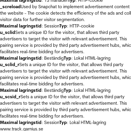
Maximal lagringstid
: 13 månader
Typ
: HTTP-cookie
_screload
Used by Snapchat to implement advertisement content
the website - The cookie detects the efficiency of the ads and col
visitor data for further visitor segmentation.
Maximal lagringstid
: Session
Typ
: HTTP-cookie
u_sclid
Sets a unique ID for the visitor, that allows third party
advertisers to target the visitor with relevant advertisement. This
pairing service is provided by third party advertisement hubs, whi
facilitates real-time bidding for advertisers.
Maximal lagringstid
: Beständig
Typ
: Lokal HTML-lagring
u_sclid_r
Sets a unique ID for the visitor, that allows third party
advertisers to target the visitor with relevant advertisement. This
pairing service is provided by third party advertisement hubs, whi
facilitates real-time bidding for advertisers.
Maximal lagringstid
: Beständig
Typ
: Lokal HTML-lagring
u_scsid_r
Sets a unique ID for the visitor, that allows third party
advertisers to target the visitor with relevant advertisement. This
pairing service is provided by third party advertisement hubs, whi
facilitates real-time bidding for advertisers.
Maximal lagringstid
: Session
Typ
: Lokal HTML-lagring
www.track.garnius.se