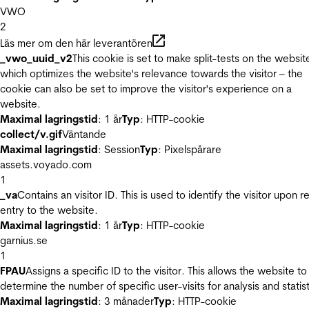
VWO
2
Läs mer om den här leverantören
_vwo_uuid_v2
This cookie is set to make split-tests on the websit
which optimizes the website's relevance towards the visitor – the
cookie can also be set to improve the visitor's experience on a
website.
Maximal lagringstid
: 1 år
Typ
: HTTP-cookie
collect/v.gif
Väntande
Maximal lagringstid
: Session
Typ
: Pixelspårare
assets.voyado.com
1
_va
Contains an visitor ID. This is used to identify the visitor upon r
entry to the website.
Maximal lagringstid
: 1 år
Typ
: HTTP-cookie
garnius.se
1
FPAU
Assigns a specific ID to the visitor. This allows the website to
determine the number of specific user-visits for analysis and statist
Maximal lagringstid
: 3 månader
Typ
: HTTP-cookie