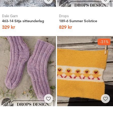
Dale Garn
Drops
463-14 Sitja sitteunderlag
189-6 Summer Solstice
329
kr
829
kr
-31%