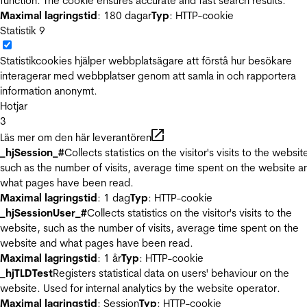
function. The cookie ensures accurate and fast search results.
Maximal lagringstid
: 180 dagar
Typ
: HTTP-cookie
Statistik
9
Statistikcookies hjälper webbplatsägare att förstå hur besökare
interagerar med webbplatser genom att samla in och rapportera
information anonymt.
Hotjar
3
Läs mer om den här leverantören
_hjSession_#
Collects statistics on the visitor's visits to the websit
such as the number of visits, average time spent on the website a
what pages have been read.
Maximal lagringstid
: 1 dag
Typ
: HTTP-cookie
_hjSessionUser_#
Collects statistics on the visitor's visits to the
website, such as the number of visits, average time spent on the
website and what pages have been read.
Maximal lagringstid
: 1 år
Typ
: HTTP-cookie
_hjTLDTest
Registers statistical data on users' behaviour on the
website. Used for internal analytics by the website operator.
Maximal lagringstid
: Session
Typ
: HTTP-cookie