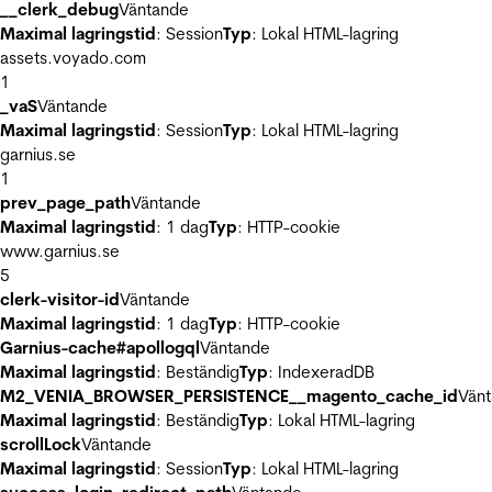
__clerk_debug
Väntande
Maximal lagringstid
: Session
Typ
: Lokal HTML-lagring
assets.voyado.com
1
_vaS
Väntande
Maximal lagringstid
: Session
Typ
: Lokal HTML-lagring
garnius.se
1
prev_page_path
Väntande
Maximal lagringstid
: 1 dag
Typ
: HTTP-cookie
www.garnius.se
5
clerk-visitor-id
Väntande
Maximal lagringstid
: 1 dag
Typ
: HTTP-cookie
Garnius-cache#apollogql
Väntande
Maximal lagringstid
: Beständig
Typ
: IndexeradDB
M2_VENIA_BROWSER_PERSISTENCE__magento_cache_id
Vän
Maximal lagringstid
: Beständig
Typ
: Lokal HTML-lagring
scrollLock
Väntande
Maximal lagringstid
: Session
Typ
: Lokal HTML-lagring