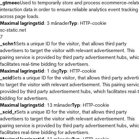
_gtmeec
Used to temporarily store and process ecommerce-relat
interaction data in order to ensure reliable analytics event tracking
across page loads.
Maximal lagringstid
: 3 månader
Typ
: HTTP-cookie
sc-static.net
7
_schn1
Sets a unique ID for the visitor, that allows third party
advertisers to target the visitor with relevant advertisement. This
pairing service is provided by third party advertisement hubs, whi
facilitates real-time bidding for advertisers.
Maximal lagringstid
: 1 dag
Typ
: HTTP-cookie
_scid
Sets a unique ID for the visitor, that allows third party advert
to target the visitor with relevant advertisement. This pairing servic
provided by third party advertisement hubs, which facilitates real-
bidding for advertisers.
Maximal lagringstid
: 13 månader
Typ
: HTTP-cookie
_scid_r
Sets a unique ID for the visitor, that allows third party
advertisers to target the visitor with relevant advertisement. This
pairing service is provided by third party advertisement hubs, whi
facilitates real-time bidding for advertisers.