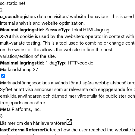
sc-static.net
2
u_scsid
Registers data on visitors' website-behaviour. This is used 
internal analysis and website optimization.
Maximal lagringstid
: Session
Typ
: Lokal HTML-lagring
X-AB
This cookie is used by the website’s operator in context with
multi-variate testing. This is a tool used to combine or change con
on the website. This allows the website to find the best
variation/edition of the site.
Maximal lagringstid
: 1 dag
Typ
: HTTP-cookie
Marknadsföring
27
Marknadsföringscookies används för att spåra webbplatsbesökare
Syftet är att visa annonser som är relevanta och engagerande för
enskilda användaren och därmed mer värdefulla för publicister och
tredjepartsannonsörer.
Meta Platforms, Inc.
3
Läs mer om den här leverantören
lastExternalReferrer
Detects how the user reached the website 