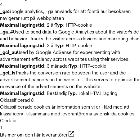
4
_ga
Google analytics, _ga används för att förstå hur besökaren
navigerar runt på webbplatsen
Maximal lagringstid
: 2 år
Typ
: HTTP-cookie
_ga_#
Used to send data to Google Analytics about the visitor's d
and behavior. Tracks the visitor across devices and marketing chan
Maximal lagringstid
: 2 år
Typ
: HTTP-cookie
_gcl_au
Used by Google AdSense for experimenting with
advertisement efficiency across websites using their services.
Maximal lagringstid
: 3 månader
Typ
: HTTP-cookie
_gcl_ls
Tracks the conversion rate between the user and the
advertisement banners on the website - This serves to optimise th
relevance of the advertisements on the website.
Maximal lagringstid
: Beständig
Typ
: Lokal HTML-lagring
Oklassificerad
8
Oklassificerade cookies är information som vi er i färd med att
klassificera, tillsammans med leverantörerna av enskilda cookies.
Clerk.io
1
Läs mer om den här leverantören