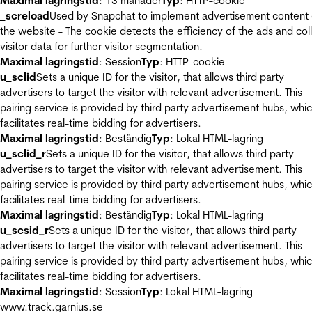
Maximal lagringstid
: 13 månader
Typ
: HTTP-cookie
_screload
Used by Snapchat to implement advertisement content
the website - The cookie detects the efficiency of the ads and col
visitor data for further visitor segmentation.
Maximal lagringstid
: Session
Typ
: HTTP-cookie
u_sclid
Sets a unique ID for the visitor, that allows third party
advertisers to target the visitor with relevant advertisement. This
pairing service is provided by third party advertisement hubs, whi
facilitates real-time bidding for advertisers.
Maximal lagringstid
: Beständig
Typ
: Lokal HTML-lagring
u_sclid_r
Sets a unique ID for the visitor, that allows third party
advertisers to target the visitor with relevant advertisement. This
pairing service is provided by third party advertisement hubs, whi
facilitates real-time bidding for advertisers.
Maximal lagringstid
: Beständig
Typ
: Lokal HTML-lagring
u_scsid_r
Sets a unique ID for the visitor, that allows third party
advertisers to target the visitor with relevant advertisement. This
pairing service is provided by third party advertisement hubs, whi
facilitates real-time bidding for advertisers.
Maximal lagringstid
: Session
Typ
: Lokal HTML-lagring
www.track.garnius.se