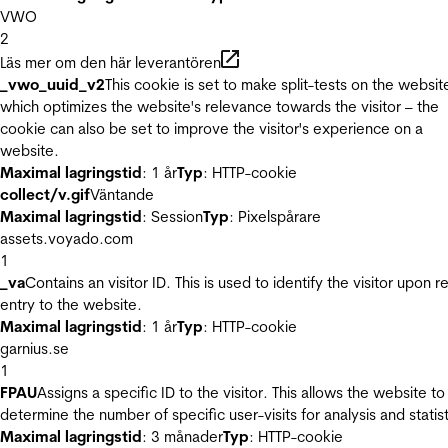
VWO
2
Läs mer om den här leverantören
_vwo_uuid_v2
This cookie is set to make split-tests on the websit
which optimizes the website's relevance towards the visitor – the
cookie can also be set to improve the visitor's experience on a
website.
Maximal lagringstid
: 1 år
Typ
: HTTP-cookie
collect/v.gif
Väntande
Maximal lagringstid
: Session
Typ
: Pixelspårare
assets.voyado.com
1
_va
Contains an visitor ID. This is used to identify the visitor upon r
entry to the website.
Maximal lagringstid
: 1 år
Typ
: HTTP-cookie
garnius.se
1
FPAU
Assigns a specific ID to the visitor. This allows the website to
determine the number of specific user-visits for analysis and statist
Maximal lagringstid
: 3 månader
Typ
: HTTP-cookie