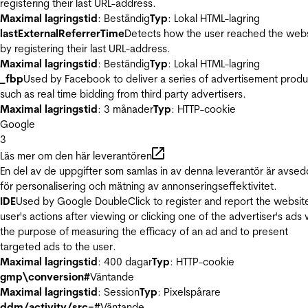
registering their last URL-address.
Maximal lagringstid
: Beständig
Typ
: Lokal HTML-lagring
lastExternalReferrerTime
Detects how the user reached the web
by registering their last URL-address.
Maximal lagringstid
: Beständig
Typ
: Lokal HTML-lagring
_fbp
Used by Facebook to deliver a series of advertisement produ
such as real time bidding from third party advertisers.
Maximal lagringstid
: 3 månader
Typ
: HTTP-cookie
Google
3
Läs mer om den här leverantören
En del av de uppgifter som samlas in av denna leverantör är avse
för personalisering och mätning av annonseringseffektivitet.
IDE
Used by Google DoubleClick to register and report the websit
user's actions after viewing or clicking one of the advertiser's ads 
the purpose of measuring the efficacy of an ad and to present
targeted ads to the user.
Maximal lagringstid
: 400 dagar
Typ
: HTTP-cookie
gmp\conversion#
Väntande
Maximal lagringstid
: Session
Typ
: Pixelspårare
ddm/activity/src=#
Väntande