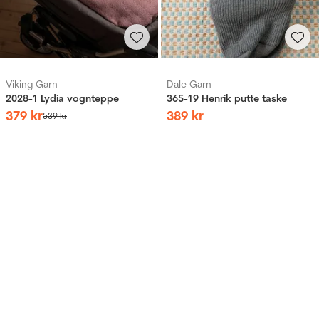
Viking Garn
Dale Garn
2028-1 Lydia vognteppe
365-19 Henrik putte taske
379
kr
389
kr
539
kr