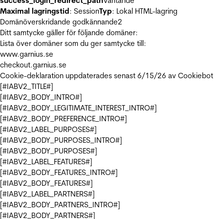
success_login_redirect_path
Väntande
Maximal lagringstid
: Session
Typ
: Lokal HTML-lagring
Domänöverskridande godkännande
2
Ditt samtycke gäller för följande domäner:
Lista över domäner som du ger samtycke till:
www.garnius.se
checkout.garnius.se
Cookie-deklaration uppdaterades senast 6/15/26 av
Cookiebot
[#IABV2_TITLE#]
[#IABV2_BODY_INTRO#]
[#IABV2_BODY_LEGITIMATE_INTEREST_INTRO#]
[#IABV2_BODY_PREFERENCE_INTRO#]
[#IABV2_LABEL_PURPOSES#]
[#IABV2_BODY_PURPOSES_INTRO#]
[#IABV2_BODY_PURPOSES#]
[#IABV2_LABEL_FEATURES#]
[#IABV2_BODY_FEATURES_INTRO#]
[#IABV2_BODY_FEATURES#]
[#IABV2_LABEL_PARTNERS#]
[#IABV2_BODY_PARTNERS_INTRO#]
[#IABV2_BODY_PARTNERS#]