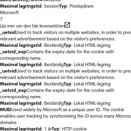
Maximal lagringstid
: Session
Typ
: Pixelspårare
Microsoft
7
Läs mer om den här leverantören
_uetsid
Used to track visitors on multiple websites, in order to pre
relevant advertisement based on the visitor's preferences.
Maximal lagringstid
: Beständig
Typ
: Lokal HTML-lagring
_uetsid_exp
Contains the expiry-date for the cookie with
corresponding name.
Maximal lagringstid
: Beständig
Typ
: Lokal HTML-lagring
_uetvid
Used to track visitors on multiple websites, in order to pre
relevant advertisement based on the visitor's preferences.
Maximal lagringstid
: Beständig
Typ
: Lokal HTML-lagring
_uetvid_exp
Contains the expiry-date for the cookie with
corresponding name.
Maximal lagringstid
: Beständig
Typ
: Lokal HTML-lagring
MUID
Used widely by Microsoft as a unique user ID. The cookie
enables user tracking by synchronising the ID across many Microso
domains.
Maximal lagringstid
: 1 år
Typ
: HTTP-cookie