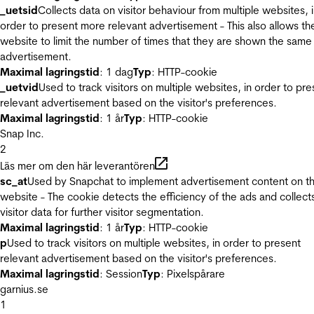
_uetsid
Collects data on visitor behaviour from multiple websites, 
order to present more relevant advertisement - This also allows th
website to limit the number of times that they are shown the same
advertisement.
Maximal lagringstid
: 1 dag
Typ
: HTTP-cookie
_uetvid
Used to track visitors on multiple websites, in order to pre
relevant advertisement based on the visitor's preferences.
Maximal lagringstid
: 1 år
Typ
: HTTP-cookie
Snap Inc.
2
Läs mer om den här leverantören
sc_at
Used by Snapchat to implement advertisement content on t
website - The cookie detects the efficiency of the ads and collect
visitor data for further visitor segmentation.
Maximal lagringstid
: 1 år
Typ
: HTTP-cookie
p
Used to track visitors on multiple websites, in order to present
relevant advertisement based on the visitor's preferences.
Maximal lagringstid
: Session
Typ
: Pixelspårare
garnius.se
1