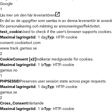
Google
1
Läs mer om den här leverantören
En del av de uppgifter som samlas in av denna leverantör är avse
för personalisering och mätning av annonseringseffektivitet.
test_cookie
Used to check if the user's browser supports cookies
Maximal lagringstid
: 1 dag
Typ
: HTTP-cookie
consent.cookiebot.com
www.track.garnius.se
2
CookieConsent [x2]
Indikerar medgivande för cookies.
Maximal lagringstid
: 1 år
Typ
: HTTP-cookie
garnius.no
1
PHPSESSID
Preserves user session state across page requests.
Maximal lagringstid
: 1 dag
Typ
: HTTP-cookie
garnius.se
2
Cross_Consent
Väntande
Maximal lagringstid
: 1 år
Typ
: HTTP-cookie