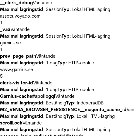
__clerk_debug
Väntande
Maximal lagringstid
: Session
Typ
: Lokal HTML-lagring
assets.voyado.com
1
_vaS
Väntande
Maximal lagringstid
: Session
Typ
: Lokal HTML-lagring
garnius.se
1
prev_page_path
Väntande
Maximal lagringstid
: 1 dag
Typ
: HTTP-cookie
www.garnius.se
5
clerk-visitor-id
Väntande
Maximal lagringstid
: 1 dag
Typ
: HTTP-cookie
Garnius-cache#apollogql
Väntande
Maximal lagringstid
: Beständig
Typ
: IndexeradDB
M2_VENIA_BROWSER_PERSISTENCE__magento_cache_id
Vän
Maximal lagringstid
: Beständig
Typ
: Lokal HTML-lagring
scrollLock
Väntande
Maximal lagringstid
: Session
Typ
: Lokal HTML-lagring