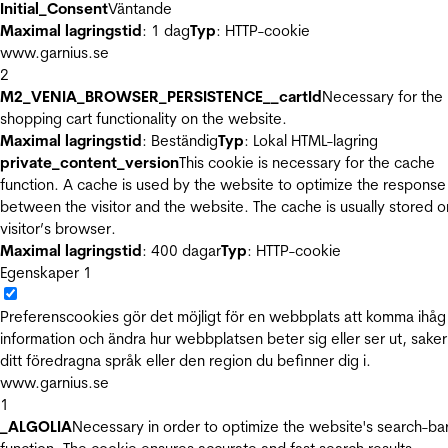
Initial_Consent
Väntande
Maximal lagringstid
: 1 dag
Typ
: HTTP-cookie
www.garnius.se
2
M2_VENIA_BROWSER_PERSISTENCE__cartId
Necessary for the
shopping cart functionality on the website.
Maximal lagringstid
: Beständig
Typ
: Lokal HTML-lagring
private_content_version
This cookie is necessary for the cache
function. A cache is used by the website to optimize the response
between the visitor and the website. The cache is usually stored o
visitor’s browser.
Maximal lagringstid
: 400 dagar
Typ
: HTTP-cookie
Egenskaper
1
Preferenscookies gör det möjligt för en webbplats att komma ihåg
information och ändra hur webbplatsen beter sig eller ser ut, sake
ditt föredragna språk eller den region du befinner dig i.
www.garnius.se
1
_ALGOLIA
Necessary in order to optimize the website's search-ba