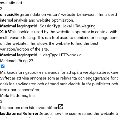
sc-static.net
2
u_scsid
Registers data on visitors' website-behaviour. This is used 
internal analysis and website optimization.
Maximal lagringstid
: Session
Typ
: Lokal HTML-lagring
X-AB
This cookie is used by the website’s operator in context with
multi-variate testing. This is a tool used to combine or change con
on the website. This allows the website to find the best
variation/edition of the site.
Maximal lagringstid
: 1 dag
Typ
: HTTP-cookie
Marknadsföring
27
Marknadsföringscookies används för att spåra webbplatsbesökare
Syftet är att visa annonser som är relevanta och engagerande för
enskilda användaren och därmed mer värdefulla för publicister och
tredjepartsannonsörer.
Meta Platforms, Inc.
3
Läs mer om den här leverantören
lastExternalReferrer
Detects how the user reached the website 