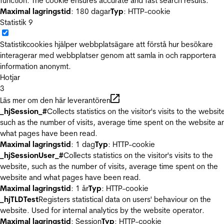
function. The cookie ensures accurate and fast search results.
Maximal lagringstid
: 180 dagar
Typ
: HTTP-cookie
Statistik
9
Statistikcookies hjälper webbplatsägare att förstå hur besökare
interagerar med webbplatser genom att samla in och rapportera
information anonymt.
Hotjar
3
Läs mer om den här leverantören
_hjSession_#
Collects statistics on the visitor's visits to the websit
such as the number of visits, average time spent on the website a
what pages have been read.
Maximal lagringstid
: 1 dag
Typ
: HTTP-cookie
_hjSessionUser_#
Collects statistics on the visitor's visits to the
website, such as the number of visits, average time spent on the
website and what pages have been read.
Maximal lagringstid
: 1 år
Typ
: HTTP-cookie
_hjTLDTest
Registers statistical data on users' behaviour on the
website. Used for internal analytics by the website operator.
Maximal lagringstid
: Session
Typ
: HTTP-cookie