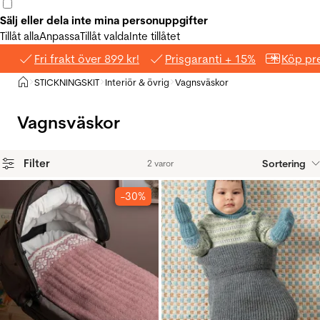
Sälj eller dela inte mina personuppgifter
Tillåt alla
Anpassa
Tillåt valda
Inte tillåtet
Fri frakt över 899 kr!
Prisgaranti + 15%
Köp pre
Hem
STICKNINGSKIT
Interiör & övrig
Vagnsväskor
>
>
>
Vagnsväskor
Filter
Sortering
2 varor
Produkter
-30%