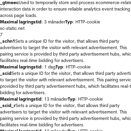
_gtmeec
Used to temporarily store and process ecommerce-relat
interaction data in order to ensure reliable analytics event tracking
across page loads.
Maximal lagringstid
: 3 månader
Typ
: HTTP-cookie
sc-static.net
7
_schn1
Sets a unique ID for the visitor, that allows third party
advertisers to target the visitor with relevant advertisement. This
pairing service is provided by third party advertisement hubs, whi
facilitates real-time bidding for advertisers.
Maximal lagringstid
: 1 dag
Typ
: HTTP-cookie
_scid
Sets a unique ID for the visitor, that allows third party advert
to target the visitor with relevant advertisement. This pairing servic
provided by third party advertisement hubs, which facilitates real-
bidding for advertisers.
Maximal lagringstid
: 13 månader
Typ
: HTTP-cookie
_scid_r
Sets a unique ID for the visitor, that allows third party
advertisers to target the visitor with relevant advertisement. This
pairing service is provided by third party advertisement hubs, whi
facilitates real-time bidding for advertisers.