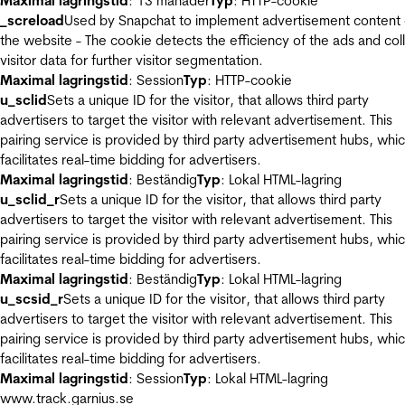
Maximal lagringstid
: 13 månader
Typ
: HTTP-cookie
_screload
Used by Snapchat to implement advertisement content
the website - The cookie detects the efficiency of the ads and col
visitor data for further visitor segmentation.
Maximal lagringstid
: Session
Typ
: HTTP-cookie
u_sclid
Sets a unique ID for the visitor, that allows third party
advertisers to target the visitor with relevant advertisement. This
pairing service is provided by third party advertisement hubs, whi
facilitates real-time bidding for advertisers.
Maximal lagringstid
: Beständig
Typ
: Lokal HTML-lagring
u_sclid_r
Sets a unique ID for the visitor, that allows third party
advertisers to target the visitor with relevant advertisement. This
pairing service is provided by third party advertisement hubs, whi
facilitates real-time bidding for advertisers.
Maximal lagringstid
: Beständig
Typ
: Lokal HTML-lagring
u_scsid_r
Sets a unique ID for the visitor, that allows third party
advertisers to target the visitor with relevant advertisement. This
pairing service is provided by third party advertisement hubs, whi
facilitates real-time bidding for advertisers.
Maximal lagringstid
: Session
Typ
: Lokal HTML-lagring
www.track.garnius.se