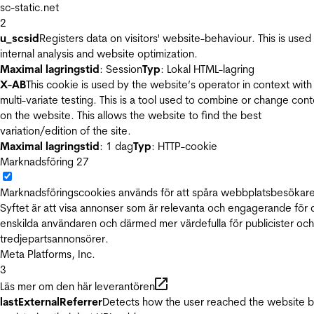
sc-static.net
2
u_scsid
Registers data on visitors' website-behaviour. This is used 
internal analysis and website optimization.
Maximal lagringstid
: Session
Typ
: Lokal HTML-lagring
X-AB
This cookie is used by the website’s operator in context with
multi-variate testing. This is a tool used to combine or change con
on the website. This allows the website to find the best
variation/edition of the site.
Maximal lagringstid
: 1 dag
Typ
: HTTP-cookie
Marknadsföring
27
Marknadsföringscookies används för att spåra webbplatsbesökare
Syftet är att visa annonser som är relevanta och engagerande för
enskilda användaren och därmed mer värdefulla för publicister och
tredjepartsannonsörer.
Meta Platforms, Inc.
3
Läs mer om den här leverantören
lastExternalReferrer
Detects how the user reached the website 