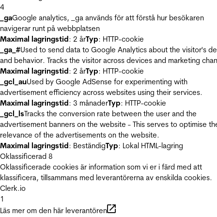
4
_ga
Google analytics, _ga används för att förstå hur besökaren
navigerar runt på webbplatsen
Maximal lagringstid
: 2 år
Typ
: HTTP-cookie
_ga_#
Used to send data to Google Analytics about the visitor's d
and behavior. Tracks the visitor across devices and marketing chan
Maximal lagringstid
: 2 år
Typ
: HTTP-cookie
_gcl_au
Used by Google AdSense for experimenting with
advertisement efficiency across websites using their services.
Maximal lagringstid
: 3 månader
Typ
: HTTP-cookie
_gcl_ls
Tracks the conversion rate between the user and the
advertisement banners on the website - This serves to optimise th
relevance of the advertisements on the website.
Maximal lagringstid
: Beständig
Typ
: Lokal HTML-lagring
Oklassificerad
8
Oklassificerade cookies är information som vi er i färd med att
klassificera, tillsammans med leverantörerna av enskilda cookies.
Clerk.io
1
Läs mer om den här leverantören