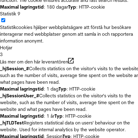
function. The cookie ensures accurate and fast search results.
Maximal lagringstid
: 180 dagar
Typ
: HTTP-cookie
Statistik
9
Statistikcookies hjälper webbplatsägare att förstå hur besökare
interagerar med webbplatser genom att samla in och rapportera
information anonymt.
Hotjar
3
Läs mer om den här leverantören
_hjSession_#
Collects statistics on the visitor's visits to the websit
such as the number of visits, average time spent on the website a
what pages have been read.
Maximal lagringstid
: 1 dag
Typ
: HTTP-cookie
_hjSessionUser_#
Collects statistics on the visitor's visits to the
website, such as the number of visits, average time spent on the
website and what pages have been read.
Maximal lagringstid
: 1 år
Typ
: HTTP-cookie
_hjTLDTest
Registers statistical data on users' behaviour on the
website. Used for internal analytics by the website operator.
Maximal lagringstid
: Session
Typ
: HTTP-cookie