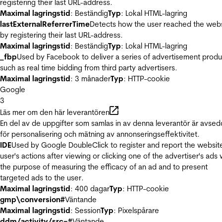
registering their last URL-address.
Maximal lagringstid
: Beständig
Typ
: Lokal HTML-lagring
lastExternalReferrerTime
Detects how the user reached the web
by registering their last URL-address.
Maximal lagringstid
: Beständig
Typ
: Lokal HTML-lagring
_fbp
Used by Facebook to deliver a series of advertisement produ
such as real time bidding from third party advertisers.
Maximal lagringstid
: 3 månader
Typ
: HTTP-cookie
Google
3
Läs mer om den här leverantören
En del av de uppgifter som samlas in av denna leverantör är avse
för personalisering och mätning av annonseringseffektivitet.
IDE
Used by Google DoubleClick to register and report the websit
user's actions after viewing or clicking one of the advertiser's ads 
the purpose of measuring the efficacy of an ad and to present
targeted ads to the user.
Maximal lagringstid
: 400 dagar
Typ
: HTTP-cookie
gmp\conversion#
Väntande
Maximal lagringstid
: Session
Typ
: Pixelspårare
ddm/activity/src=#
Väntande