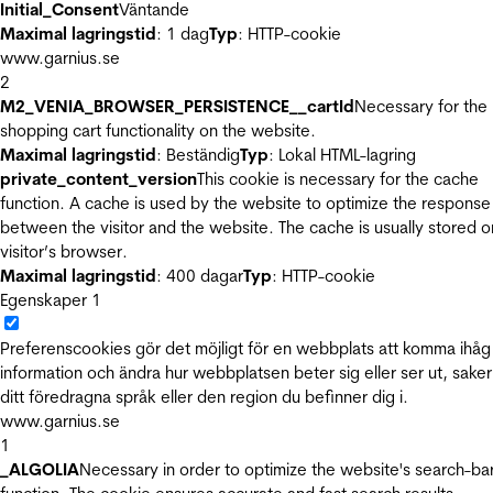
Initial_Consent
Väntande
Maximal lagringstid
: 1 dag
Typ
: HTTP-cookie
www.garnius.se
2
M2_VENIA_BROWSER_PERSISTENCE__cartId
Necessary for the
shopping cart functionality on the website.
Maximal lagringstid
: Beständig
Typ
: Lokal HTML-lagring
private_content_version
This cookie is necessary for the cache
function. A cache is used by the website to optimize the response
between the visitor and the website. The cache is usually stored o
visitor’s browser.
Maximal lagringstid
: 400 dagar
Typ
: HTTP-cookie
Egenskaper
1
Preferenscookies gör det möjligt för en webbplats att komma ihåg
information och ändra hur webbplatsen beter sig eller ser ut, sake
ditt föredragna språk eller den region du befinner dig i.
www.garnius.se
1
_ALGOLIA
Necessary in order to optimize the website's search-ba