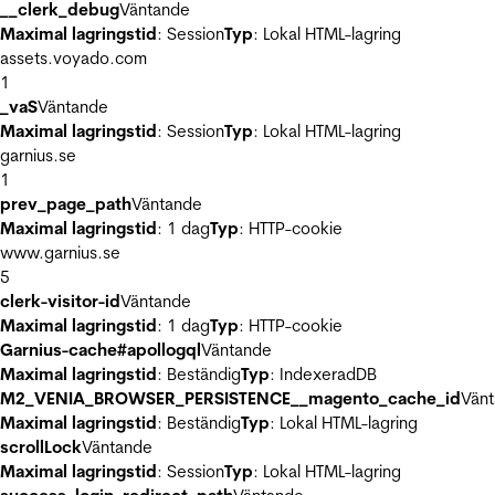
__clerk_debug
Väntande
Maximal lagringstid
: Session
Typ
: Lokal HTML-lagring
assets.voyado.com
1
_vaS
Väntande
Maximal lagringstid
: Session
Typ
: Lokal HTML-lagring
garnius.se
1
prev_page_path
Väntande
Maximal lagringstid
: 1 dag
Typ
: HTTP-cookie
www.garnius.se
5
clerk-visitor-id
Väntande
Maximal lagringstid
: 1 dag
Typ
: HTTP-cookie
Garnius-cache#apollogql
Väntande
Maximal lagringstid
: Beständig
Typ
: IndexeradDB
M2_VENIA_BROWSER_PERSISTENCE__magento_cache_id
Vän
Maximal lagringstid
: Beständig
Typ
: Lokal HTML-lagring
scrollLock
Väntande
Maximal lagringstid
: Session
Typ
: Lokal HTML-lagring