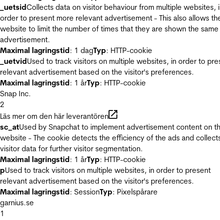
_uetsid
Collects data on visitor behaviour from multiple websites, 
order to present more relevant advertisement - This also allows th
website to limit the number of times that they are shown the same
advertisement.
Maximal lagringstid
: 1 dag
Typ
: HTTP-cookie
_uetvid
Used to track visitors on multiple websites, in order to pre
relevant advertisement based on the visitor's preferences.
Maximal lagringstid
: 1 år
Typ
: HTTP-cookie
Snap Inc.
2
Läs mer om den här leverantören
sc_at
Used by Snapchat to implement advertisement content on t
website - The cookie detects the efficiency of the ads and collect
visitor data for further visitor segmentation.
Maximal lagringstid
: 1 år
Typ
: HTTP-cookie
p
Used to track visitors on multiple websites, in order to present
relevant advertisement based on the visitor's preferences.
Maximal lagringstid
: Session
Typ
: Pixelspårare
garnius.se
1