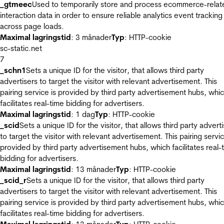
_gtmeec
Used to temporarily store and process ecommerce-relat
interaction data in order to ensure reliable analytics event tracking
across page loads.
Maximal lagringstid
: 3 månader
Typ
: HTTP-cookie
sc-static.net
7
_schn1
Sets a unique ID for the visitor, that allows third party
advertisers to target the visitor with relevant advertisement. This
pairing service is provided by third party advertisement hubs, whi
facilitates real-time bidding for advertisers.
Maximal lagringstid
: 1 dag
Typ
: HTTP-cookie
_scid
Sets a unique ID for the visitor, that allows third party advert
to target the visitor with relevant advertisement. This pairing servic
provided by third party advertisement hubs, which facilitates real-
bidding for advertisers.
Maximal lagringstid
: 13 månader
Typ
: HTTP-cookie
_scid_r
Sets a unique ID for the visitor, that allows third party
advertisers to target the visitor with relevant advertisement. This
pairing service is provided by third party advertisement hubs, whi
facilitates real-time bidding for advertisers.