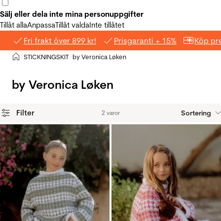
Sälj eller dela inte mina personuppgifter
Tillåt alla
Anpassa
Tillåt valda
Inte tillåtet
Fri frakt över 899 kr!
Prisgaranti + 15%
Köp pre
Hem
STICKNINGSKIT
by Veronica Løken
>
>
by Veronica Løken
Filter
Sortering
2 varor
Produkter