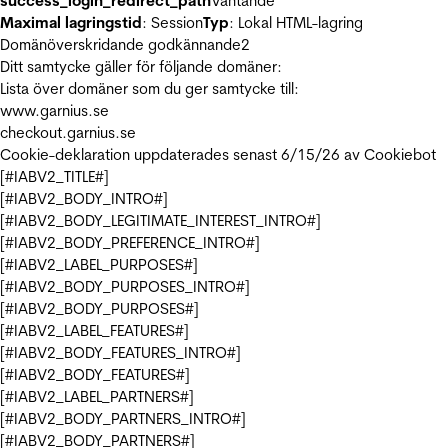
success_login_redirect_path
Väntande
Maximal lagringstid
: Session
Typ
: Lokal HTML-lagring
Domänöverskridande godkännande
2
Ditt samtycke gäller för följande domäner:
Lista över domäner som du ger samtycke till:
www.garnius.se
checkout.garnius.se
Cookie-deklaration uppdaterades senast 6/15/26 av
Cookiebot
[#IABV2_TITLE#]
[#IABV2_BODY_INTRO#]
[#IABV2_BODY_LEGITIMATE_INTEREST_INTRO#]
[#IABV2_BODY_PREFERENCE_INTRO#]
[#IABV2_LABEL_PURPOSES#]
[#IABV2_BODY_PURPOSES_INTRO#]
[#IABV2_BODY_PURPOSES#]
[#IABV2_LABEL_FEATURES#]
[#IABV2_BODY_FEATURES_INTRO#]
[#IABV2_BODY_FEATURES#]
[#IABV2_LABEL_PARTNERS#]
[#IABV2_BODY_PARTNERS_INTRO#]
[#IABV2_BODY_PARTNERS#]