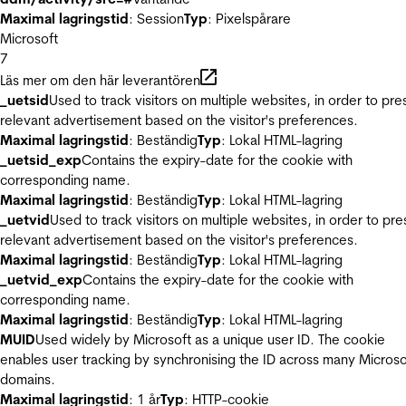
Maximal lagringstid
: Session
Typ
: Pixelspårare
Microsoft
7
Läs mer om den här leverantören
_uetsid
Used to track visitors on multiple websites, in order to pre
relevant advertisement based on the visitor's preferences.
Maximal lagringstid
: Beständig
Typ
: Lokal HTML-lagring
_uetsid_exp
Contains the expiry-date for the cookie with
corresponding name.
Maximal lagringstid
: Beständig
Typ
: Lokal HTML-lagring
_uetvid
Used to track visitors on multiple websites, in order to pre
relevant advertisement based on the visitor's preferences.
Maximal lagringstid
: Beständig
Typ
: Lokal HTML-lagring
_uetvid_exp
Contains the expiry-date for the cookie with
corresponding name.
Maximal lagringstid
: Beständig
Typ
: Lokal HTML-lagring
MUID
Used widely by Microsoft as a unique user ID. The cookie
enables user tracking by synchronising the ID across many Microso
domains.
Maximal lagringstid
: 1 år
Typ
: HTTP-cookie