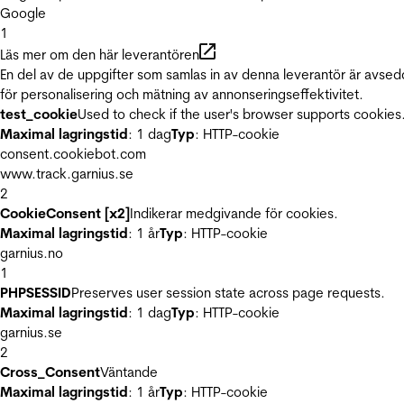
Google
1
Läs mer om den här leverantören
En del av de uppgifter som samlas in av denna leverantör är avse
för personalisering och mätning av annonseringseffektivitet.
test_cookie
Used to check if the user's browser supports cookies
Maximal lagringstid
: 1 dag
Typ
: HTTP-cookie
consent.cookiebot.com
www.track.garnius.se
2
CookieConsent [x2]
Indikerar medgivande för cookies.
Maximal lagringstid
: 1 år
Typ
: HTTP-cookie
garnius.no
1
PHPSESSID
Preserves user session state across page requests.
Maximal lagringstid
: 1 dag
Typ
: HTTP-cookie
garnius.se
2
Cross_Consent
Väntande
Maximal lagringstid
: 1 år
Typ
: HTTP-cookie