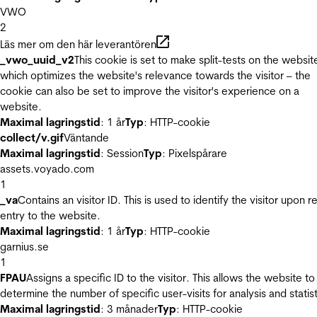
VWO
2
Läs mer om den här leverantören
_vwo_uuid_v2
This cookie is set to make split-tests on the websit
which optimizes the website's relevance towards the visitor – the
cookie can also be set to improve the visitor's experience on a
website.
Maximal lagringstid
: 1 år
Typ
: HTTP-cookie
collect/v.gif
Väntande
Maximal lagringstid
: Session
Typ
: Pixelspårare
assets.voyado.com
1
_va
Contains an visitor ID. This is used to identify the visitor upon r
entry to the website.
Maximal lagringstid
: 1 år
Typ
: HTTP-cookie
garnius.se
1
FPAU
Assigns a specific ID to the visitor. This allows the website to
determine the number of specific user-visits for analysis and statist
Maximal lagringstid
: 3 månader
Typ
: HTTP-cookie