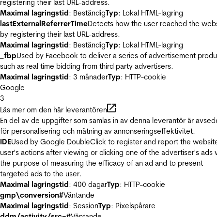
registering their last URL-address.
Maximal lagringstid
: Beständig
Typ
: Lokal HTML-lagring
lastExternalReferrerTime
Detects how the user reached the web
by registering their last URL-address.
Maximal lagringstid
: Beständig
Typ
: Lokal HTML-lagring
_fbp
Used by Facebook to deliver a series of advertisement produ
such as real time bidding from third party advertisers.
Maximal lagringstid
: 3 månader
Typ
: HTTP-cookie
Google
3
Läs mer om den här leverantören
En del av de uppgifter som samlas in av denna leverantör är avse
för personalisering och mätning av annonseringseffektivitet.
IDE
Used by Google DoubleClick to register and report the websit
user's actions after viewing or clicking one of the advertiser's ads 
the purpose of measuring the efficacy of an ad and to present
targeted ads to the user.
Maximal lagringstid
: 400 dagar
Typ
: HTTP-cookie
gmp\conversion#
Väntande
Maximal lagringstid
: Session
Typ
: Pixelspårare
ddm/activity/src=#
Väntande