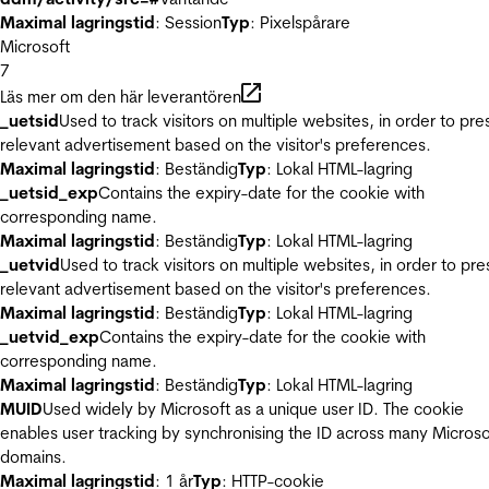
Maximal lagringstid
: Session
Typ
: Pixelspårare
Microsoft
7
Läs mer om den här leverantören
_uetsid
Used to track visitors on multiple websites, in order to pre
relevant advertisement based on the visitor's preferences.
Maximal lagringstid
: Beständig
Typ
: Lokal HTML-lagring
_uetsid_exp
Contains the expiry-date for the cookie with
corresponding name.
Maximal lagringstid
: Beständig
Typ
: Lokal HTML-lagring
_uetvid
Used to track visitors on multiple websites, in order to pre
relevant advertisement based on the visitor's preferences.
Maximal lagringstid
: Beständig
Typ
: Lokal HTML-lagring
_uetvid_exp
Contains the expiry-date for the cookie with
corresponding name.
Maximal lagringstid
: Beständig
Typ
: Lokal HTML-lagring
MUID
Used widely by Microsoft as a unique user ID. The cookie
enables user tracking by synchronising the ID across many Microso
domains.
Maximal lagringstid
: 1 år
Typ
: HTTP-cookie