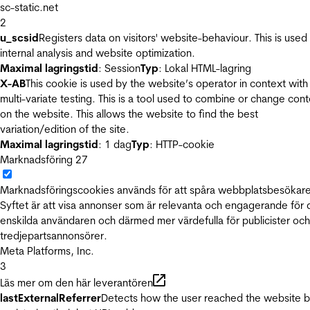
sc-static.net
2
u_scsid
Registers data on visitors' website-behaviour. This is used 
internal analysis and website optimization.
Maximal lagringstid
: Session
Typ
: Lokal HTML-lagring
X-AB
This cookie is used by the website’s operator in context with
multi-variate testing. This is a tool used to combine or change con
on the website. This allows the website to find the best
variation/edition of the site.
Maximal lagringstid
: 1 dag
Typ
: HTTP-cookie
Marknadsföring
27
Marknadsföringscookies används för att spåra webbplatsbesökare
Syftet är att visa annonser som är relevanta och engagerande för
enskilda användaren och därmed mer värdefulla för publicister och
tredjepartsannonsörer.
Meta Platforms, Inc.
3
Läs mer om den här leverantören
lastExternalReferrer
Detects how the user reached the website 