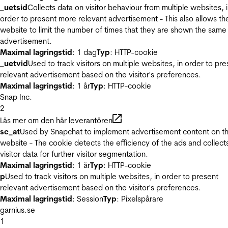
_uetsid
Collects data on visitor behaviour from multiple websites, 
order to present more relevant advertisement - This also allows th
website to limit the number of times that they are shown the same
advertisement.
Maximal lagringstid
: 1 dag
Typ
: HTTP-cookie
_uetvid
Used to track visitors on multiple websites, in order to pre
relevant advertisement based on the visitor's preferences.
Maximal lagringstid
: 1 år
Typ
: HTTP-cookie
Snap Inc.
2
Läs mer om den här leverantören
sc_at
Used by Snapchat to implement advertisement content on t
website - The cookie detects the efficiency of the ads and collect
visitor data for further visitor segmentation.
Maximal lagringstid
: 1 år
Typ
: HTTP-cookie
p
Used to track visitors on multiple websites, in order to present
relevant advertisement based on the visitor's preferences.
Maximal lagringstid
: Session
Typ
: Pixelspårare
garnius.se
1