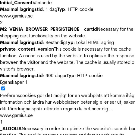
Initial_Consent
Väntande
Maximal lagringstid
: 1 dag
Typ
: HTTP-cookie
www.garnius.se
2
M2_VENIA_BROWSER_PERSISTENCE__cartId
Necessary for the
shopping cart functionality on the website.
Maximal lagringstid
: Beständig
Typ
: Lokal HTML-lagring
private_content_version
This cookie is necessary for the cache
function. A cache is used by the website to optimize the response
between the visitor and the website. The cache is usually stored o
visitor’s browser.
Maximal lagringstid
: 400 dagar
Typ
: HTTP-cookie
Egenskaper
1
Preferenscookies gör det möjligt för en webbplats att komma ihåg
information och ändra hur webbplatsen beter sig eller ser ut, sake
ditt föredragna språk eller den region du befinner dig i.
www.garnius.se
1
_ALGOLIA
Necessary in order to optimize the website's search-ba