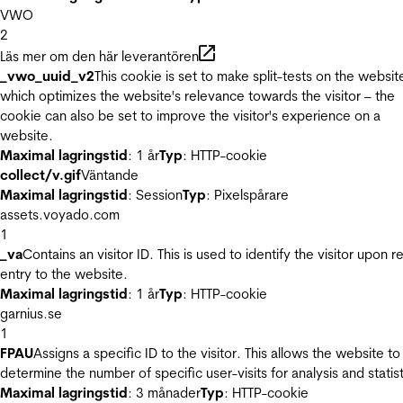
VWO
2
Läs mer om den här leverantören
_vwo_uuid_v2
This cookie is set to make split-tests on the websit
which optimizes the website's relevance towards the visitor – the
cookie can also be set to improve the visitor's experience on a
website.
Maximal lagringstid
: 1 år
Typ
: HTTP-cookie
collect/v.gif
Väntande
Maximal lagringstid
: Session
Typ
: Pixelspårare
assets.voyado.com
1
_va
Contains an visitor ID. This is used to identify the visitor upon r
entry to the website.
Maximal lagringstid
: 1 år
Typ
: HTTP-cookie
garnius.se
1
FPAU
Assigns a specific ID to the visitor. This allows the website to
determine the number of specific user-visits for analysis and statist
Maximal lagringstid
: 3 månader
Typ
: HTTP-cookie