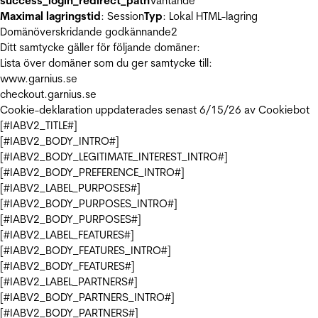
success_login_redirect_path
Väntande
Maximal lagringstid
: Session
Typ
: Lokal HTML-lagring
Domänöverskridande godkännande
2
Ditt samtycke gäller för följande domäner:
Lista över domäner som du ger samtycke till:
www.garnius.se
checkout.garnius.se
Cookie-deklaration uppdaterades senast 6/15/26 av
Cookiebot
[#IABV2_TITLE#]
[#IABV2_BODY_INTRO#]
[#IABV2_BODY_LEGITIMATE_INTEREST_INTRO#]
[#IABV2_BODY_PREFERENCE_INTRO#]
[#IABV2_LABEL_PURPOSES#]
[#IABV2_BODY_PURPOSES_INTRO#]
[#IABV2_BODY_PURPOSES#]
[#IABV2_LABEL_FEATURES#]
[#IABV2_BODY_FEATURES_INTRO#]
[#IABV2_BODY_FEATURES#]
[#IABV2_LABEL_PARTNERS#]
[#IABV2_BODY_PARTNERS_INTRO#]
[#IABV2_BODY_PARTNERS#]