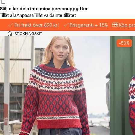
Sälj eller dela inte mina personuppgifter
Tillåt alla
Anpassa
Tillåt valda
Inte tillåtet
Fri frakt över 899 kr!
Prisgaranti + 15%
Köp pre
Hem
STICKNINGSKIT
>
-50%