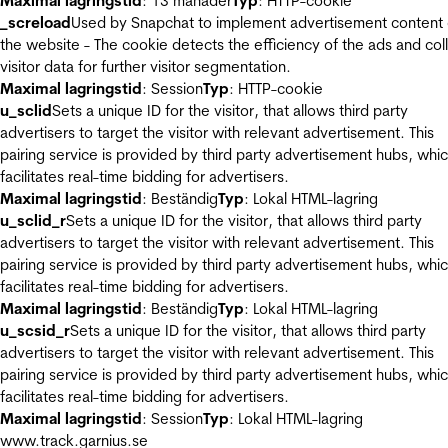
Maximal lagringstid
: 13 månader
Typ
: HTTP-cookie
_screload
Used by Snapchat to implement advertisement content
the website - The cookie detects the efficiency of the ads and col
visitor data for further visitor segmentation.
Maximal lagringstid
: Session
Typ
: HTTP-cookie
u_sclid
Sets a unique ID for the visitor, that allows third party
advertisers to target the visitor with relevant advertisement. This
pairing service is provided by third party advertisement hubs, whi
facilitates real-time bidding for advertisers.
Maximal lagringstid
: Beständig
Typ
: Lokal HTML-lagring
u_sclid_r
Sets a unique ID for the visitor, that allows third party
advertisers to target the visitor with relevant advertisement. This
pairing service is provided by third party advertisement hubs, whi
facilitates real-time bidding for advertisers.
Maximal lagringstid
: Beständig
Typ
: Lokal HTML-lagring
u_scsid_r
Sets a unique ID for the visitor, that allows third party
advertisers to target the visitor with relevant advertisement. This
pairing service is provided by third party advertisement hubs, whi
facilitates real-time bidding for advertisers.
Maximal lagringstid
: Session
Typ
: Lokal HTML-lagring
www.track.garnius.se