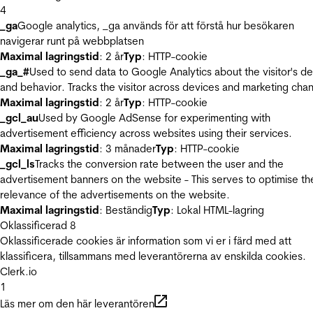
4
_ga
Google analytics, _ga används för att förstå hur besökaren
navigerar runt på webbplatsen
Maximal lagringstid
: 2 år
Typ
: HTTP-cookie
_ga_#
Used to send data to Google Analytics about the visitor's d
and behavior. Tracks the visitor across devices and marketing chan
Maximal lagringstid
: 2 år
Typ
: HTTP-cookie
_gcl_au
Used by Google AdSense for experimenting with
advertisement efficiency across websites using their services.
Maximal lagringstid
: 3 månader
Typ
: HTTP-cookie
_gcl_ls
Tracks the conversion rate between the user and the
advertisement banners on the website - This serves to optimise th
relevance of the advertisements on the website.
Maximal lagringstid
: Beständig
Typ
: Lokal HTML-lagring
Oklassificerad
8
Oklassificerade cookies är information som vi er i färd med att
klassificera, tillsammans med leverantörerna av enskilda cookies.
Clerk.io
1
Läs mer om den här leverantören