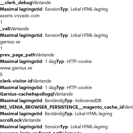
__clerk_debug
Väntande
Maximal lagringstid
: Session
Typ
: Lokal HTML-lagring
assets.voyado.com
1
_vaS
Väntande
Maximal lagringstid
: Session
Typ
: Lokal HTML-lagring
garnius.se
1
prev_page_path
Väntande
Maximal lagringstid
: 1 dag
Typ
: HTTP-cookie
www.garnius.se
5
clerk-visitor-id
Väntande
Maximal lagringstid
: 1 dag
Typ
: HTTP-cookie
Garnius-cache#apollogql
Väntande
Maximal lagringstid
: Beständig
Typ
: IndexeradDB
M2_VENIA_BROWSER_PERSISTENCE__magento_cache_id
Vän
Maximal lagringstid
: Beständig
Typ
: Lokal HTML-lagring
scrollLock
Väntande
Maximal lagringstid
: Session
Typ
: Lokal HTML-lagring