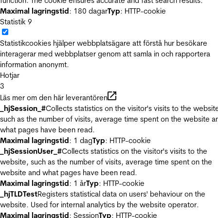
function. The cookie ensures accurate and fast search results.
Maximal lagringstid
: 180 dagar
Typ
: HTTP-cookie
Statistik
9
Statistikcookies hjälper webbplatsägare att förstå hur besökare
interagerar med webbplatser genom att samla in och rapportera
information anonymt.
Hotjar
3
Läs mer om den här leverantören
_hjSession_#
Collects statistics on the visitor's visits to the websit
such as the number of visits, average time spent on the website a
what pages have been read.
Maximal lagringstid
: 1 dag
Typ
: HTTP-cookie
_hjSessionUser_#
Collects statistics on the visitor's visits to the
website, such as the number of visits, average time spent on the
website and what pages have been read.
Maximal lagringstid
: 1 år
Typ
: HTTP-cookie
_hjTLDTest
Registers statistical data on users' behaviour on the
website. Used for internal analytics by the website operator.
Maximal lagringstid
: Session
Typ
: HTTP-cookie