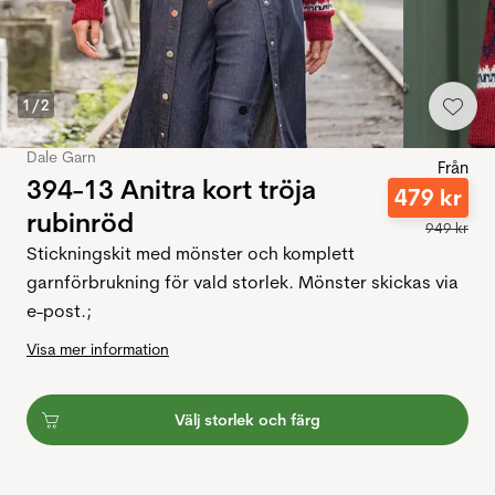
1
/
2
Dale Garn
Från
394-13 Anitra kort tröja
479
kr
rubinröd
949
kr
Stickningskit med mönster och komplett
garnförbrukning för vald storlek. Mönster skickas via
e-post.;
Visa mer information
Välj storlek och färg