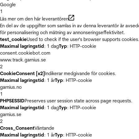
Google
1
Läs mer om den här leverantören
En del av de uppgifter som samlas in av denna leverantör är avse
för personalisering och mätning av annonseringseffektivitet.
test_cookie
Used to check if the user's browser supports cookies
Maximal lagringstid
: 1 dag
Typ
: HTTP-cookie
consent.cookiebot.com
www.track.garnius.se
2
CookieConsent [x2]
Indikerar medgivande för cookies.
Maximal lagringstid
: 1 år
Typ
: HTTP-cookie
garnius.no
1
PHPSESSID
Preserves user session state across page requests.
Maximal lagringstid
: 1 dag
Typ
: HTTP-cookie
garnius.se
2
Cross_Consent
Väntande
Maximal lagringstid
: 1 år
Typ
: HTTP-cookie