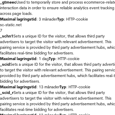
_gtmeec
Used to temporarily store and process ecommerce-relat
interaction data in order to ensure reliable analytics event tracking
across page loads.
Maximal lagringstid
: 3 månader
Typ
: HTTP-cookie
sc-static.net
7
_schn1
Sets a unique ID for the visitor, that allows third party
advertisers to target the visitor with relevant advertisement. This
pairing service is provided by third party advertisement hubs, whi
facilitates real-time bidding for advertisers.
Maximal lagringstid
: 1 dag
Typ
: HTTP-cookie
_scid
Sets a unique ID for the visitor, that allows third party advert
to target the visitor with relevant advertisement. This pairing servic
provided by third party advertisement hubs, which facilitates real-
bidding for advertisers.
Maximal lagringstid
: 13 månader
Typ
: HTTP-cookie
_scid_r
Sets a unique ID for the visitor, that allows third party
advertisers to target the visitor with relevant advertisement. This
pairing service is provided by third party advertisement hubs, whi
facilitates real-time bidding for advertisers.