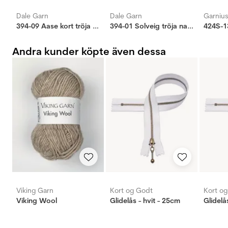
Dale Garn
Dale Garn
Garniu
394-09 Aase kort tröja natur
394-01 Solveig tröja natur
Andra kunder köpte även dessa
Viking Garn
Kort og Godt
Kort o
Viking Wool
Glidelås - hvit - 25cm
Glidelå