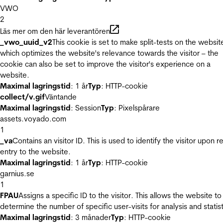
VWO
2
Läs mer om den här leverantören
_vwo_uuid_v2
This cookie is set to make split-tests on the websit
which optimizes the website's relevance towards the visitor – the
cookie can also be set to improve the visitor's experience on a
website.
Maximal lagringstid
: 1 år
Typ
: HTTP-cookie
collect/v.gif
Väntande
Maximal lagringstid
: Session
Typ
: Pixelspårare
assets.voyado.com
1
_va
Contains an visitor ID. This is used to identify the visitor upon r
entry to the website.
Maximal lagringstid
: 1 år
Typ
: HTTP-cookie
garnius.se
1
FPAU
Assigns a specific ID to the visitor. This allows the website to
determine the number of specific user-visits for analysis and statist
Maximal lagringstid
: 3 månader
Typ
: HTTP-cookie