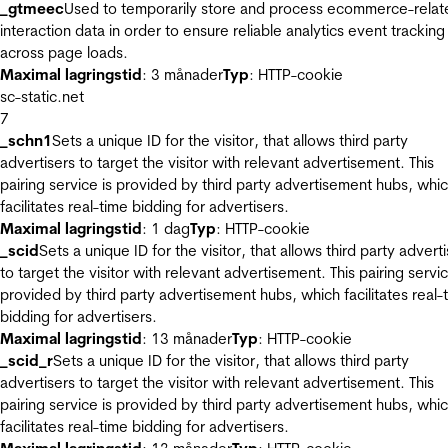
_gtmeec
Used to temporarily store and process ecommerce-relat
interaction data in order to ensure reliable analytics event tracking
across page loads.
Maximal lagringstid
: 3 månader
Typ
: HTTP-cookie
sc-static.net
7
_schn1
Sets a unique ID for the visitor, that allows third party
advertisers to target the visitor with relevant advertisement. This
pairing service is provided by third party advertisement hubs, whi
facilitates real-time bidding for advertisers.
Maximal lagringstid
: 1 dag
Typ
: HTTP-cookie
_scid
Sets a unique ID for the visitor, that allows third party advert
to target the visitor with relevant advertisement. This pairing servic
provided by third party advertisement hubs, which facilitates real-
bidding for advertisers.
Maximal lagringstid
: 13 månader
Typ
: HTTP-cookie
_scid_r
Sets a unique ID for the visitor, that allows third party
advertisers to target the visitor with relevant advertisement. This
pairing service is provided by third party advertisement hubs, whi
facilitates real-time bidding for advertisers.