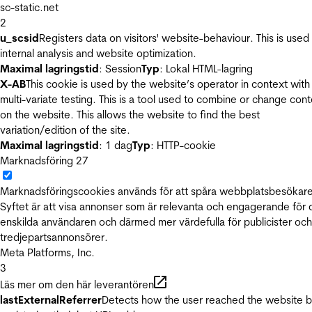
sc-static.net
2
u_scsid
Registers data on visitors' website-behaviour. This is used 
internal analysis and website optimization.
Maximal lagringstid
: Session
Typ
: Lokal HTML-lagring
X-AB
This cookie is used by the website’s operator in context with
multi-variate testing. This is a tool used to combine or change con
on the website. This allows the website to find the best
variation/edition of the site.
Maximal lagringstid
: 1 dag
Typ
: HTTP-cookie
Marknadsföring
27
Marknadsföringscookies används för att spåra webbplatsbesökare
Syftet är att visa annonser som är relevanta och engagerande för
enskilda användaren och därmed mer värdefulla för publicister och
tredjepartsannonsörer.
Meta Platforms, Inc.
3
Läs mer om den här leverantören
lastExternalReferrer
Detects how the user reached the website 