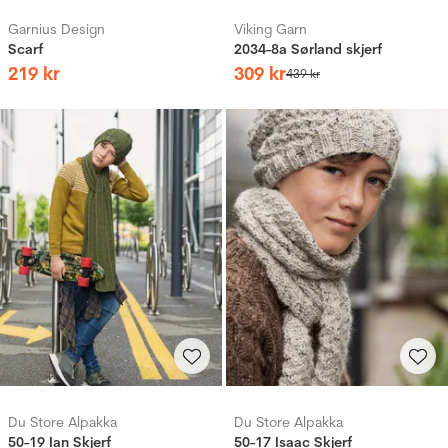
Garnius Design
Viking Garn
Scarf
2034-8a Sørland skjerf
219
kr
309
kr
439
kr
Du Store Alpakka
Du Store Alpakka
50-19 Ian Skjerf
50-17 Isaac Skjerf