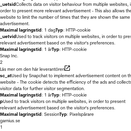
_uetsid
Collects data on visitor behaviour from multiple websites, 
order to present more relevant advertisement - This also allows th
website to limit the number of times that they are shown the same
advertisement.
Maximal lagringstid
: 1 dag
Typ
: HTTP-cookie
_uetvid
Used to track visitors on multiple websites, in order to pre
relevant advertisement based on the visitor's preferences.
Maximal lagringstid
: 1 år
Typ
: HTTP-cookie
Snap Inc.
2
Läs mer om den här leverantören
sc_at
Used by Snapchat to implement advertisement content on t
website - The cookie detects the efficiency of the ads and collect
visitor data for further visitor segmentation.
Maximal lagringstid
: 1 år
Typ
: HTTP-cookie
p
Used to track visitors on multiple websites, in order to present
relevant advertisement based on the visitor's preferences.
Maximal lagringstid
: Session
Typ
: Pixelspårare
garnius.se
1