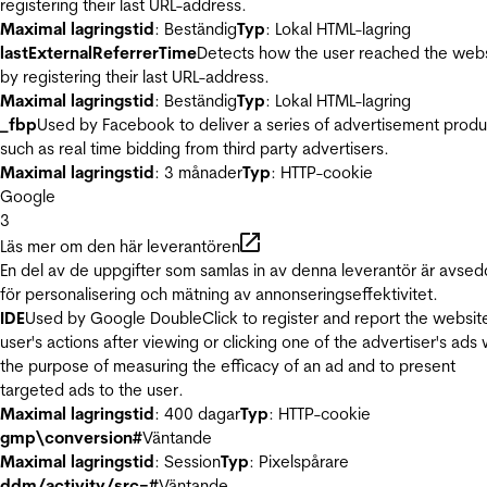
registering their last URL-address.
Maximal lagringstid
: Beständig
Typ
: Lokal HTML-lagring
lastExternalReferrerTime
Detects how the user reached the web
by registering their last URL-address.
Maximal lagringstid
: Beständig
Typ
: Lokal HTML-lagring
_fbp
Used by Facebook to deliver a series of advertisement produ
such as real time bidding from third party advertisers.
Maximal lagringstid
: 3 månader
Typ
: HTTP-cookie
Google
3
Läs mer om den här leverantören
En del av de uppgifter som samlas in av denna leverantör är avse
för personalisering och mätning av annonseringseffektivitet.
IDE
Used by Google DoubleClick to register and report the websit
user's actions after viewing or clicking one of the advertiser's ads 
the purpose of measuring the efficacy of an ad and to present
targeted ads to the user.
Maximal lagringstid
: 400 dagar
Typ
: HTTP-cookie
gmp\conversion#
Väntande
Maximal lagringstid
: Session
Typ
: Pixelspårare
ddm/activity/src=#
Väntande