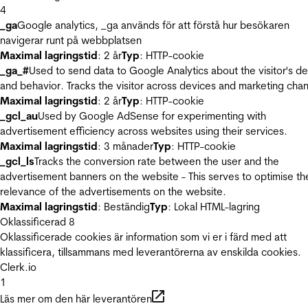
4
_ga
Google analytics, _ga används för att förstå hur besökaren
navigerar runt på webbplatsen
Maximal lagringstid
: 2 år
Typ
: HTTP-cookie
_ga_#
Used to send data to Google Analytics about the visitor's d
and behavior. Tracks the visitor across devices and marketing chan
Maximal lagringstid
: 2 år
Typ
: HTTP-cookie
_gcl_au
Used by Google AdSense for experimenting with
advertisement efficiency across websites using their services.
Maximal lagringstid
: 3 månader
Typ
: HTTP-cookie
_gcl_ls
Tracks the conversion rate between the user and the
advertisement banners on the website - This serves to optimise th
relevance of the advertisements on the website.
Maximal lagringstid
: Beständig
Typ
: Lokal HTML-lagring
Oklassificerad
8
Oklassificerade cookies är information som vi er i färd med att
klassificera, tillsammans med leverantörerna av enskilda cookies.
Clerk.io
1
Läs mer om den här leverantören