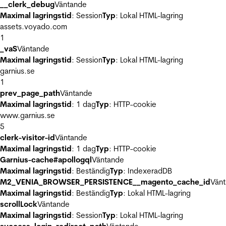
__clerk_debug
Väntande
Maximal lagringstid
: Session
Typ
: Lokal HTML-lagring
assets.voyado.com
1
_vaS
Väntande
Maximal lagringstid
: Session
Typ
: Lokal HTML-lagring
garnius.se
1
prev_page_path
Väntande
Maximal lagringstid
: 1 dag
Typ
: HTTP-cookie
www.garnius.se
5
clerk-visitor-id
Väntande
Maximal lagringstid
: 1 dag
Typ
: HTTP-cookie
Garnius-cache#apollogql
Väntande
Maximal lagringstid
: Beständig
Typ
: IndexeradDB
M2_VENIA_BROWSER_PERSISTENCE__magento_cache_id
Vän
Maximal lagringstid
: Beständig
Typ
: Lokal HTML-lagring
scrollLock
Väntande
Maximal lagringstid
: Session
Typ
: Lokal HTML-lagring