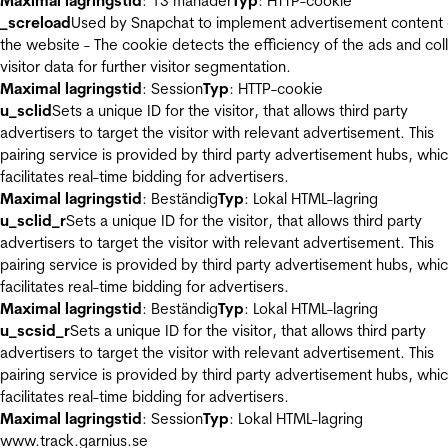
Maximal lagringstid
: 13 månader
Typ
: HTTP-cookie
_screload
Used by Snapchat to implement advertisement content
the website - The cookie detects the efficiency of the ads and col
visitor data for further visitor segmentation.
Maximal lagringstid
: Session
Typ
: HTTP-cookie
u_sclid
Sets a unique ID for the visitor, that allows third party
advertisers to target the visitor with relevant advertisement. This
pairing service is provided by third party advertisement hubs, whi
facilitates real-time bidding for advertisers.
Maximal lagringstid
: Beständig
Typ
: Lokal HTML-lagring
u_sclid_r
Sets a unique ID for the visitor, that allows third party
advertisers to target the visitor with relevant advertisement. This
pairing service is provided by third party advertisement hubs, whi
facilitates real-time bidding for advertisers.
Maximal lagringstid
: Beständig
Typ
: Lokal HTML-lagring
u_scsid_r
Sets a unique ID for the visitor, that allows third party
advertisers to target the visitor with relevant advertisement. This
pairing service is provided by third party advertisement hubs, whi
facilitates real-time bidding for advertisers.
Maximal lagringstid
: Session
Typ
: Lokal HTML-lagring
www.track.garnius.se