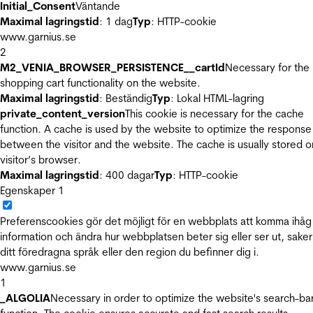
Initial_Consent
Väntande
Maximal lagringstid
: 1 dag
Typ
: HTTP-cookie
www.garnius.se
2
M2_VENIA_BROWSER_PERSISTENCE__cartId
Necessary for the
shopping cart functionality on the website.
Maximal lagringstid
: Beständig
Typ
: Lokal HTML-lagring
private_content_version
This cookie is necessary for the cache
function. A cache is used by the website to optimize the response
between the visitor and the website. The cache is usually stored o
visitor’s browser.
Maximal lagringstid
: 400 dagar
Typ
: HTTP-cookie
Egenskaper
1
Preferenscookies gör det möjligt för en webbplats att komma ihåg
information och ändra hur webbplatsen beter sig eller ser ut, sake
ditt föredragna språk eller den region du befinner dig i.
www.garnius.se
1
_ALGOLIA
Necessary in order to optimize the website's search-ba