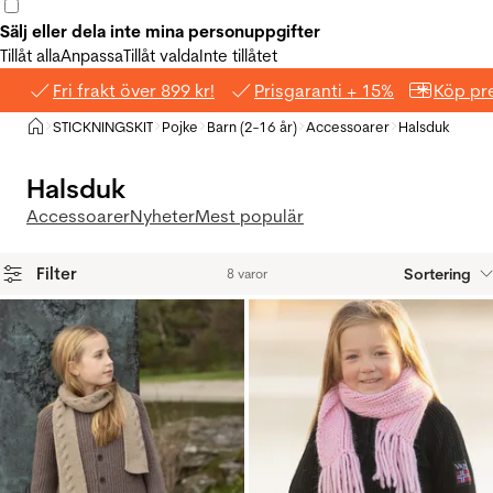
Sälj eller dela inte mina personuppgifter
Tillåt alla
Anpassa
Tillåt valda
Inte tillåtet
Fri frakt över 899 kr!
Prisgaranti + 15%
Köp pre
Hem
STICKNINGSKIT
Pojke
Barn (2-16 år)
Accessoarer
Halsduk
>
>
>
>
>
Halsduk
Accessoarer
Nyheter
Mest populär
Filter
Sortering
8 varor
Produkter