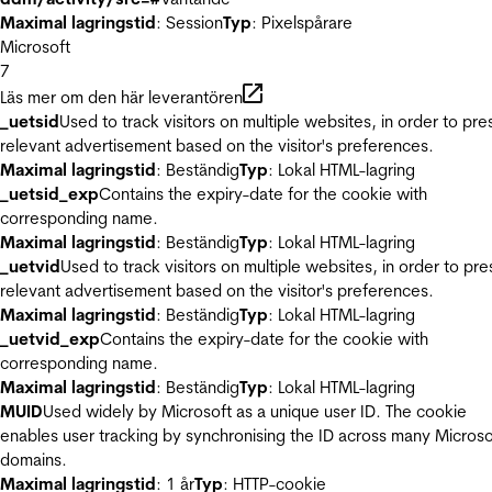
Maximal lagringstid
: Session
Typ
: Pixelspårare
Microsoft
7
Läs mer om den här leverantören
_uetsid
Used to track visitors on multiple websites, in order to pre
relevant advertisement based on the visitor's preferences.
Maximal lagringstid
: Beständig
Typ
: Lokal HTML-lagring
_uetsid_exp
Contains the expiry-date for the cookie with
corresponding name.
Maximal lagringstid
: Beständig
Typ
: Lokal HTML-lagring
_uetvid
Used to track visitors on multiple websites, in order to pre
relevant advertisement based on the visitor's preferences.
Maximal lagringstid
: Beständig
Typ
: Lokal HTML-lagring
_uetvid_exp
Contains the expiry-date for the cookie with
corresponding name.
Maximal lagringstid
: Beständig
Typ
: Lokal HTML-lagring
MUID
Used widely by Microsoft as a unique user ID. The cookie
enables user tracking by synchronising the ID across many Microso
domains.
Maximal lagringstid
: 1 år
Typ
: HTTP-cookie