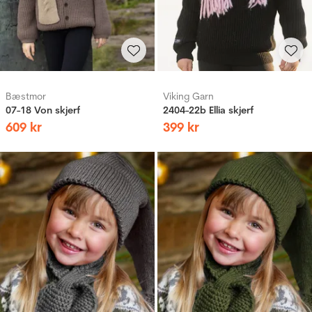
Bæstmor
Viking Garn
07-18 Von skjerf
2404-22b Ellia skjerf
609
kr
399
kr