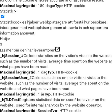
function. The cookie ensures accurate and fast search results.
Maximal lagringstid
: 180 dagar
Typ
: HTTP-cookie
Statistik
9
Statistikcookies hjälper webbplatsägare att förstå hur besökare
interagerar med webbplatser genom att samla in och rapportera
information anonymt.
Hotjar
3
Läs mer om den här leverantören
_hjSession_#
Collects statistics on the visitor's visits to the websit
such as the number of visits, average time spent on the website a
what pages have been read.
Maximal lagringstid
: 1 dag
Typ
: HTTP-cookie
_hjSessionUser_#
Collects statistics on the visitor's visits to the
website, such as the number of visits, average time spent on the
website and what pages have been read.
Maximal lagringstid
: 1 år
Typ
: HTTP-cookie
_hjTLDTest
Registers statistical data on users' behaviour on the
website. Used for internal analytics by the website operator.
Maximal lagringstid
: Session
Typ
: HTTP-cookie