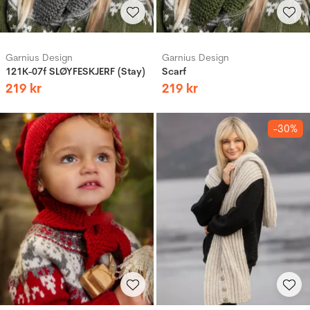
Garnius Design
Garnius Design
121K-07f SLØYFESKJERF (Stay)
Scarf
219
kr
219
kr
-30%