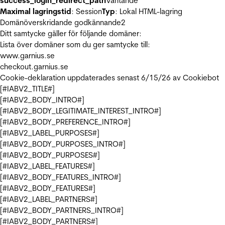
success_login_redirect_path
Väntande
Maximal lagringstid
: Session
Typ
: Lokal HTML-lagring
Domänöverskridande godkännande
2
Ditt samtycke gäller för följande domäner:
Lista över domäner som du ger samtycke till:
www.garnius.se
checkout.garnius.se
Cookie-deklaration uppdaterades senast 6/15/26 av
Cookiebot
[#IABV2_TITLE#]
[#IABV2_BODY_INTRO#]
[#IABV2_BODY_LEGITIMATE_INTEREST_INTRO#]
[#IABV2_BODY_PREFERENCE_INTRO#]
[#IABV2_LABEL_PURPOSES#]
[#IABV2_BODY_PURPOSES_INTRO#]
[#IABV2_BODY_PURPOSES#]
[#IABV2_LABEL_FEATURES#]
[#IABV2_BODY_FEATURES_INTRO#]
[#IABV2_BODY_FEATURES#]
[#IABV2_LABEL_PARTNERS#]
[#IABV2_BODY_PARTNERS_INTRO#]
[#IABV2_BODY_PARTNERS#]