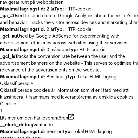
navigerar runt på webbplatsen
Maximal lagringstid
: 2 år
Typ
: HTTP-cookie
_ga_#
Used to send data to Google Analytics about the visitor's d
and behavior. Tracks the visitor across devices and marketing chan
Maximal lagringstid
: 2 år
Typ
: HTTP-cookie
_gcl_au
Used by Google AdSense for experimenting with
advertisement efficiency across websites using their services.
Maximal lagringstid
: 3 månader
Typ
: HTTP-cookie
_gcl_ls
Tracks the conversion rate between the user and the
advertisement banners on the website - This serves to optimise th
relevance of the advertisements on the website.
Maximal lagringstid
: Beständig
Typ
: Lokal HTML-lagring
Oklassificerad
9
Oklassificerade cookies är information som vi er i färd med att
klassificera, tillsammans med leverantörerna av enskilda cookies.
Clerk.io
1
Läs mer om den här leverantören
__clerk_debug
Väntande
Maximal lagringstid
: Session
Typ
: Lokal HTML-lagring