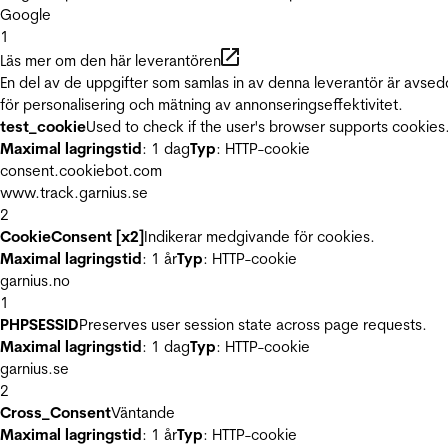
Google
1
Läs mer om den här leverantören
En del av de uppgifter som samlas in av denna leverantör är avse
för personalisering och mätning av annonseringseffektivitet.
test_cookie
Used to check if the user's browser supports cookies
Maximal lagringstid
: 1 dag
Typ
: HTTP-cookie
consent.cookiebot.com
www.track.garnius.se
2
CookieConsent [x2]
Indikerar medgivande för cookies.
Maximal lagringstid
: 1 år
Typ
: HTTP-cookie
garnius.no
1
PHPSESSID
Preserves user session state across page requests.
Maximal lagringstid
: 1 dag
Typ
: HTTP-cookie
garnius.se
2
Cross_Consent
Väntande
Maximal lagringstid
: 1 år
Typ
: HTTP-cookie