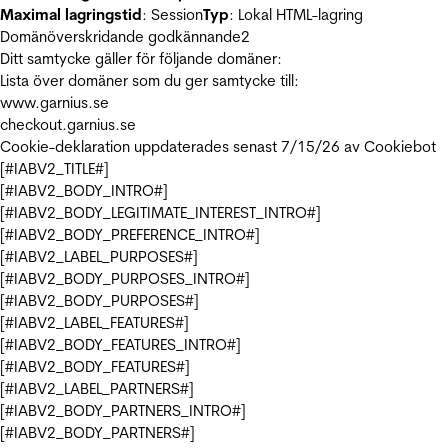
Maximal lagringstid
: Session
Typ
: Lokal HTML-lagring
Domänöverskridande godkännande
2
Ditt samtycke gäller för följande domäner:
Lista över domäner som du ger samtycke till:
www.garnius.se
checkout.garnius.se
Cookie-deklaration uppdaterades senast 7/15/26 av
Cookiebot
[#IABV2_TITLE#]
[#IABV2_BODY_INTRO#]
[#IABV2_BODY_LEGITIMATE_INTEREST_INTRO#]
[#IABV2_BODY_PREFERENCE_INTRO#]
[#IABV2_LABEL_PURPOSES#]
[#IABV2_BODY_PURPOSES_INTRO#]
[#IABV2_BODY_PURPOSES#]
[#IABV2_LABEL_FEATURES#]
[#IABV2_BODY_FEATURES_INTRO#]
[#IABV2_BODY_FEATURES#]
[#IABV2_LABEL_PARTNERS#]
[#IABV2_BODY_PARTNERS_INTRO#]
[#IABV2_BODY_PARTNERS#]