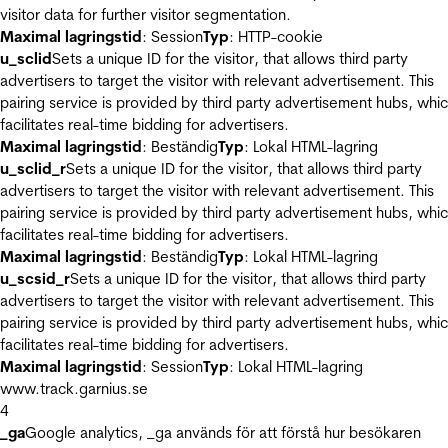
visitor data for further visitor segmentation.
Maximal lagringstid
: Session
Typ
: HTTP-cookie
u_sclid
Sets a unique ID for the visitor, that allows third party
advertisers to target the visitor with relevant advertisement. This
pairing service is provided by third party advertisement hubs, whi
facilitates real-time bidding for advertisers.
Maximal lagringstid
: Beständig
Typ
: Lokal HTML-lagring
u_sclid_r
Sets a unique ID for the visitor, that allows third party
advertisers to target the visitor with relevant advertisement. This
pairing service is provided by third party advertisement hubs, whi
facilitates real-time bidding for advertisers.
Maximal lagringstid
: Beständig
Typ
: Lokal HTML-lagring
u_scsid_r
Sets a unique ID for the visitor, that allows third party
advertisers to target the visitor with relevant advertisement. This
pairing service is provided by third party advertisement hubs, whi
facilitates real-time bidding for advertisers.
Maximal lagringstid
: Session
Typ
: Lokal HTML-lagring
www.track.garnius.se
4
_ga
Google analytics, _ga används för att förstå hur besökaren