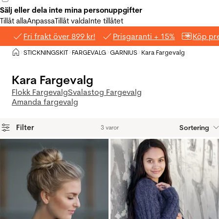
Sälj eller dela inte mina personuppgifter
Tillåt alla
Anpassa
Tillåt valda
Inte tillåtet
Fri frakt över 899 kr!
Prisgaranti + 15%
Köp pre
Hem
STICKNINGSKIT
FARGEVALG
GARNIUS
Kara Fargevalg
>
>
>
>
Kara Fargevalg
Flokk Fargevalg
Svalastog Fargevalg
Amanda fargevalg
Filter
Sortering
3 varor
Produkter