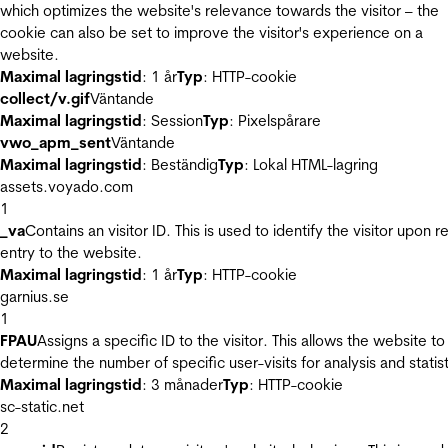
which optimizes the website's relevance towards the visitor – the
cookie can also be set to improve the visitor's experience on a
website.
Maximal lagringstid
: 1 år
Typ
: HTTP-cookie
collect/v.gif
Väntande
Maximal lagringstid
: Session
Typ
: Pixelspårare
vwo_apm_sent
Väntande
Maximal lagringstid
: Beständig
Typ
: Lokal HTML-lagring
assets.voyado.com
1
_va
Contains an visitor ID. This is used to identify the visitor upon r
entry to the website.
Maximal lagringstid
: 1 år
Typ
: HTTP-cookie
garnius.se
1
FPAU
Assigns a specific ID to the visitor. This allows the website to
determine the number of specific user-visits for analysis and statist
Maximal lagringstid
: 3 månader
Typ
: HTTP-cookie
sc-static.net
2