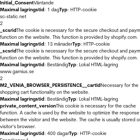
Initial_Consent
Väntande
Maximal lagringstid
: 1 dag
Typ
: HTTP-cookie
sc-static.net
2
_scsrid
The cookie is necessary for the secure checkout and pay
function on the website. This function is provided by shopify.com.
Maximal lagringstid
: 13 månader
Typ
: HTTP-cookie
_scsrid
The cookie is necessary for the secure checkout and pay
function on the website. This function is provided by shopify.com.
Maximal lagringstid
: Beständig
Typ
: Lokal HTML-lagring
www.garnius.se
2
M2_VENIA_BROWSER_PERSISTENCE__cartId
Necessary for the
shopping cart functionality on the website.
Maximal lagringstid
: Beständig
Typ
: Lokal HTML-lagring
private_content_version
This cookie is necessary for the cache
function. A cache is used by the website to optimize the response
between the visitor and the website. The cache is usually stored o
visitor’s browser.
Maximal lagringstid
: 400 dagar
Typ
: HTTP-cookie