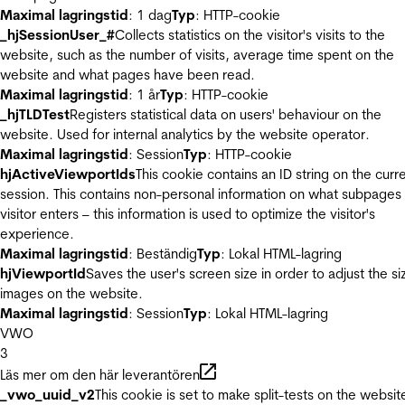
Maximal lagringstid
: 1 dag
Typ
: HTTP-cookie
_hjSessionUser_#
Collects statistics on the visitor's visits to the
website, such as the number of visits, average time spent on the
website and what pages have been read.
Maximal lagringstid
: 1 år
Typ
: HTTP-cookie
_hjTLDTest
Registers statistical data on users' behaviour on the
website. Used for internal analytics by the website operator.
Maximal lagringstid
: Session
Typ
: HTTP-cookie
hjActiveViewportIds
This cookie contains an ID string on the curr
session. This contains non-personal information on what subpages
visitor enters – this information is used to optimize the visitor's
experience.
Maximal lagringstid
: Beständig
Typ
: Lokal HTML-lagring
hjViewportId
Saves the user's screen size in order to adjust the si
images on the website.
Maximal lagringstid
: Session
Typ
: Lokal HTML-lagring
VWO
3
Läs mer om den här leverantören
_vwo_uuid_v2
This cookie is set to make split-tests on the websit