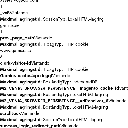
assets.voyado.com
1
_vaS
Väntande
Maximal lagringstid
: Session
Typ
: Lokal HTML-lagring
garnius.se
1
prev_page_path
Väntande
Maximal lagringstid
: 1 dag
Typ
: HTTP-cookie
www.garnius.se
6
clerk-visitor-id
Väntande
Maximal lagringstid
: 1 dag
Typ
: HTTP-cookie
Garnius-cache#apollogql
Väntande
Maximal lagringstid
: Beständig
Typ
: IndexeradDB
M2_VENIA_BROWSER_PERSISTENCE__magento_cache_id
Vän
Maximal lagringstid
: Beständig
Typ
: Lokal HTML-lagring
M2_VENIA_BROWSER_PERSISTENCE__urlResolver_#
Väntande
Maximal lagringstid
: Beständig
Typ
: Lokal HTML-lagring
scrollLock
Väntande
Maximal lagringstid
: Session
Typ
: Lokal HTML-lagring
success_login_redirect_path
Väntande