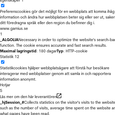
Egenskaper
1
Preferenscookies gör det möjligt för en webbplats att komma ihåg
information och ändra hur webbplatsen beter sig eller ser ut, sake
ditt föredragna språk eller den region du befinner dig i.
www.garnius.se
1
_ALGOLIA
Necessary in order to optimize the website's search-ba
function. The cookie ensures accurate and fast search results.
Maximal lagringstid
: 180 dagar
Typ
: HTTP-cookie
Statistik
12
Statistikcookies hjälper webbplatsägare att förstå hur besökare
interagerar med webbplatser genom att samla in och rapportera
information anonymt.
Hotjar
5
Läs mer om den här leverantören
_hjSession_#
Collects statistics on the visitor's visits to the websit
such as the number of visits, average time spent on the website a
what pages have been read.