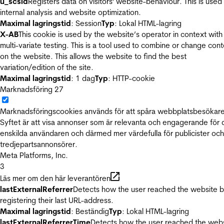
u_scsid
Registers data on visitors' website-behaviour. This is used 
internal analysis and website optimization.
Maximal lagringstid
: Session
Typ
: Lokal HTML-lagring
X-AB
This cookie is used by the website’s operator in context with
multi-variate testing. This is a tool used to combine or change con
on the website. This allows the website to find the best
variation/edition of the site.
Maximal lagringstid
: 1 dag
Typ
: HTTP-cookie
Marknadsföring
27
Marknadsföringscookies används för att spåra webbplatsbesökare
Syftet är att visa annonser som är relevanta och engagerande för
enskilda användaren och därmed mer värdefulla för publicister och
tredjepartsannonsörer.
Meta Platforms, Inc.
3
Läs mer om den här leverantören
lastExternalReferrer
Detects how the user reached the website 
registering their last URL-address.
Maximal lagringstid
: Beständig
Typ
: Lokal HTML-lagring
lastExternalReferrerTime
Detects how the user reached the web