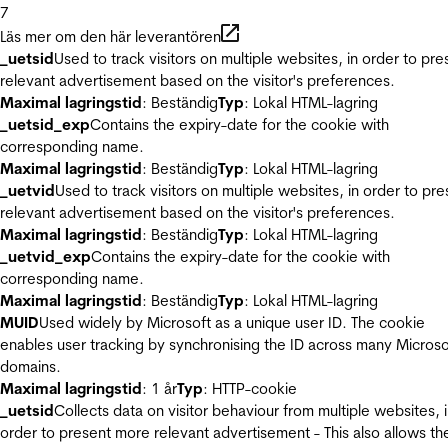
7
Läs mer om den här leverantören
_uetsid
Used to track visitors on multiple websites, in order to pre
relevant advertisement based on the visitor's preferences.
Maximal lagringstid
: Beständig
Typ
: Lokal HTML-lagring
_uetsid_exp
Contains the expiry-date for the cookie with
corresponding name.
Maximal lagringstid
: Beständig
Typ
: Lokal HTML-lagring
_uetvid
Used to track visitors on multiple websites, in order to pre
relevant advertisement based on the visitor's preferences.
Maximal lagringstid
: Beständig
Typ
: Lokal HTML-lagring
_uetvid_exp
Contains the expiry-date for the cookie with
corresponding name.
Maximal lagringstid
: Beständig
Typ
: Lokal HTML-lagring
MUID
Used widely by Microsoft as a unique user ID. The cookie
enables user tracking by synchronising the ID across many Microso
domains.
Maximal lagringstid
: 1 år
Typ
: HTTP-cookie
_uetsid
Collects data on visitor behaviour from multiple websites, 
order to present more relevant advertisement - This also allows th