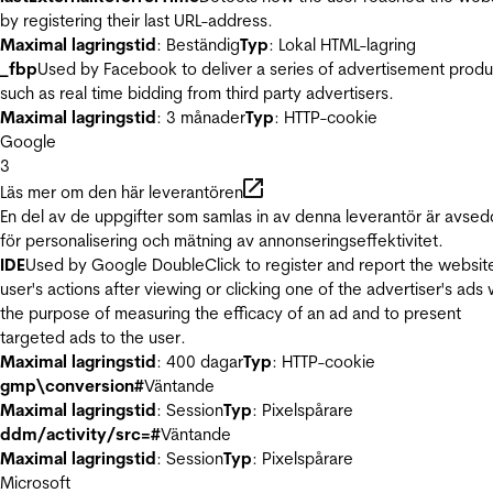
by registering their last URL-address.
Maximal lagringstid
: Beständig
Typ
: Lokal HTML-lagring
_fbp
Used by Facebook to deliver a series of advertisement produ
such as real time bidding from third party advertisers.
Maximal lagringstid
: 3 månader
Typ
: HTTP-cookie
Google
3
Läs mer om den här leverantören
En del av de uppgifter som samlas in av denna leverantör är avse
för personalisering och mätning av annonseringseffektivitet.
IDE
Used by Google DoubleClick to register and report the websit
user's actions after viewing or clicking one of the advertiser's ads 
the purpose of measuring the efficacy of an ad and to present
targeted ads to the user.
Maximal lagringstid
: 400 dagar
Typ
: HTTP-cookie
gmp\conversion#
Väntande
Maximal lagringstid
: Session
Typ
: Pixelspårare
ddm/activity/src=#
Väntande
Maximal lagringstid
: Session
Typ
: Pixelspårare
Microsoft