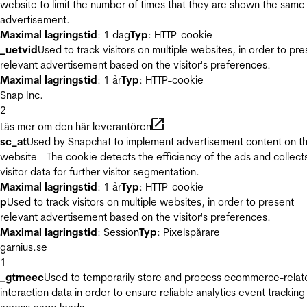
website to limit the number of times that they are shown the same
advertisement.
Maximal lagringstid
: 1 dag
Typ
: HTTP-cookie
_uetvid
Used to track visitors on multiple websites, in order to pre
relevant advertisement based on the visitor's preferences.
Maximal lagringstid
: 1 år
Typ
: HTTP-cookie
Snap Inc.
2
Läs mer om den här leverantören
sc_at
Used by Snapchat to implement advertisement content on t
website - The cookie detects the efficiency of the ads and collect
visitor data for further visitor segmentation.
Maximal lagringstid
: 1 år
Typ
: HTTP-cookie
p
Used to track visitors on multiple websites, in order to present
relevant advertisement based on the visitor's preferences.
Maximal lagringstid
: Session
Typ
: Pixelspårare
garnius.se
1
_gtmeec
Used to temporarily store and process ecommerce-relat
interaction data in order to ensure reliable analytics event tracking