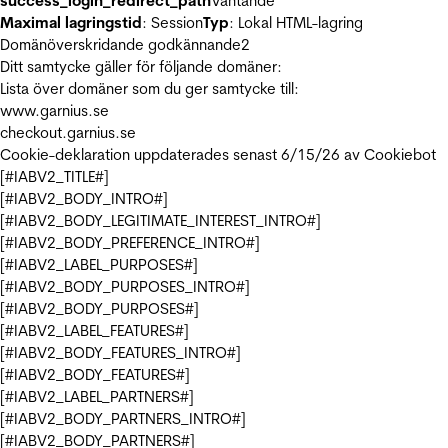
success_login_redirect_path
Väntande
Maximal lagringstid
: Session
Typ
: Lokal HTML-lagring
Domänöverskridande godkännande
2
Ditt samtycke gäller för följande domäner:
Lista över domäner som du ger samtycke till:
www.garnius.se
checkout.garnius.se
Cookie-deklaration uppdaterades senast 6/15/26 av
Cookiebot
[#IABV2_TITLE#]
[#IABV2_BODY_INTRO#]
[#IABV2_BODY_LEGITIMATE_INTEREST_INTRO#]
[#IABV2_BODY_PREFERENCE_INTRO#]
[#IABV2_LABEL_PURPOSES#]
[#IABV2_BODY_PURPOSES_INTRO#]
[#IABV2_BODY_PURPOSES#]
[#IABV2_LABEL_FEATURES#]
[#IABV2_BODY_FEATURES_INTRO#]
[#IABV2_BODY_FEATURES#]
[#IABV2_LABEL_PARTNERS#]
[#IABV2_BODY_PARTNERS_INTRO#]
[#IABV2_BODY_PARTNERS#]