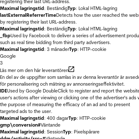
registering their last URL-address.
Maximal lagringstid
: Beständig
Typ
: Lokal HTML-lagring
lastExternalReferrerTime
Detects how the user reached the web
by registering their last URL-address.
Maximal lagringstid
: Beständig
Typ
: Lokal HTML-lagring
_fbp
Used by Facebook to deliver a series of advertisement produ
such as real time bidding from third party advertisers.
Maximal lagringstid
: 3 månader
Typ
: HTTP-cookie
Google
3
Läs mer om den här leverantören
En del av de uppgifter som samlas in av denna leverantör är avse
för personalisering och mätning av annonseringseffektivitet.
IDE
Used by Google DoubleClick to register and report the websit
user's actions after viewing or clicking one of the advertiser's ads 
the purpose of measuring the efficacy of an ad and to present
targeted ads to the user.
Maximal lagringstid
: 400 dagar
Typ
: HTTP-cookie
gmp\conversion#
Väntande
Maximal lagringstid
: Session
Typ
: Pixelspårare
ddm/activity/src=#
Väntande