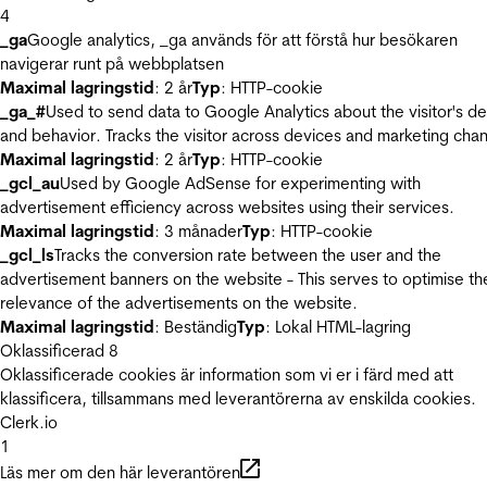
4
_ga
Google analytics, _ga används för att förstå hur besökaren
navigerar runt på webbplatsen
Maximal lagringstid
: 2 år
Typ
: HTTP-cookie
_ga_#
Used to send data to Google Analytics about the visitor's d
and behavior. Tracks the visitor across devices and marketing chan
Maximal lagringstid
: 2 år
Typ
: HTTP-cookie
_gcl_au
Used by Google AdSense for experimenting with
advertisement efficiency across websites using their services.
Maximal lagringstid
: 3 månader
Typ
: HTTP-cookie
_gcl_ls
Tracks the conversion rate between the user and the
advertisement banners on the website - This serves to optimise th
relevance of the advertisements on the website.
Maximal lagringstid
: Beständig
Typ
: Lokal HTML-lagring
Oklassificerad
8
Oklassificerade cookies är information som vi er i färd med att
klassificera, tillsammans med leverantörerna av enskilda cookies.
Clerk.io
1
Läs mer om den här leverantören