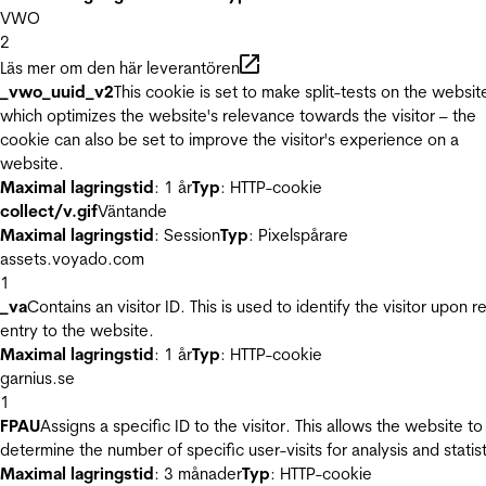
VWO
2
Läs mer om den här leverantören
_vwo_uuid_v2
This cookie is set to make split-tests on the websit
which optimizes the website's relevance towards the visitor – the
cookie can also be set to improve the visitor's experience on a
website.
Maximal lagringstid
: 1 år
Typ
: HTTP-cookie
collect/v.gif
Väntande
Maximal lagringstid
: Session
Typ
: Pixelspårare
assets.voyado.com
1
_va
Contains an visitor ID. This is used to identify the visitor upon r
entry to the website.
Maximal lagringstid
: 1 år
Typ
: HTTP-cookie
garnius.se
1
FPAU
Assigns a specific ID to the visitor. This allows the website to
determine the number of specific user-visits for analysis and statist
Maximal lagringstid
: 3 månader
Typ
: HTTP-cookie