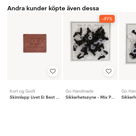
Andra kunder köpte även dessa
-49%
Kort og Godt
Go Handmade
Go Ha
Skinnlapp Livet Er Best Ute
Sikkerhetsøyne - Mix Pakke - 25 Par