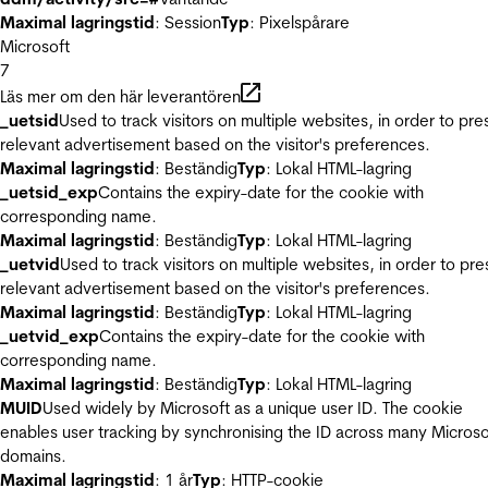
Maximal lagringstid
: Session
Typ
: Pixelspårare
Microsoft
7
Läs mer om den här leverantören
_uetsid
Used to track visitors on multiple websites, in order to pre
relevant advertisement based on the visitor's preferences.
Maximal lagringstid
: Beständig
Typ
: Lokal HTML-lagring
_uetsid_exp
Contains the expiry-date for the cookie with
corresponding name.
Maximal lagringstid
: Beständig
Typ
: Lokal HTML-lagring
_uetvid
Used to track visitors on multiple websites, in order to pre
relevant advertisement based on the visitor's preferences.
Maximal lagringstid
: Beständig
Typ
: Lokal HTML-lagring
_uetvid_exp
Contains the expiry-date for the cookie with
corresponding name.
Maximal lagringstid
: Beständig
Typ
: Lokal HTML-lagring
MUID
Used widely by Microsoft as a unique user ID. The cookie
enables user tracking by synchronising the ID across many Microso
domains.
Maximal lagringstid
: 1 år
Typ
: HTTP-cookie