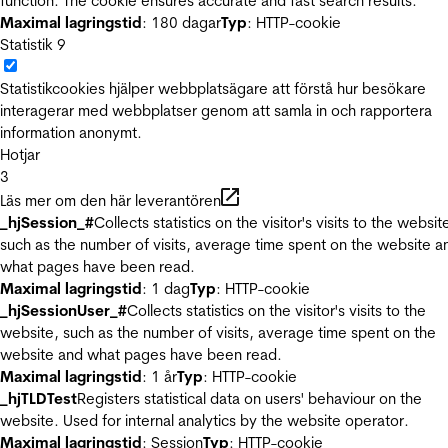
function. The cookie ensures accurate and fast search results.
Maximal lagringstid
: 180 dagar
Typ
: HTTP-cookie
Statistik
9
Statistikcookies hjälper webbplatsägare att förstå hur besökare
interagerar med webbplatser genom att samla in och rapportera
information anonymt.
Hotjar
3
Läs mer om den här leverantören
_hjSession_#
Collects statistics on the visitor's visits to the websit
such as the number of visits, average time spent on the website a
what pages have been read.
Maximal lagringstid
: 1 dag
Typ
: HTTP-cookie
_hjSessionUser_#
Collects statistics on the visitor's visits to the
website, such as the number of visits, average time spent on the
website and what pages have been read.
Maximal lagringstid
: 1 år
Typ
: HTTP-cookie
_hjTLDTest
Registers statistical data on users' behaviour on the
website. Used for internal analytics by the website operator.
Maximal lagringstid
: Session
Typ
: HTTP-cookie