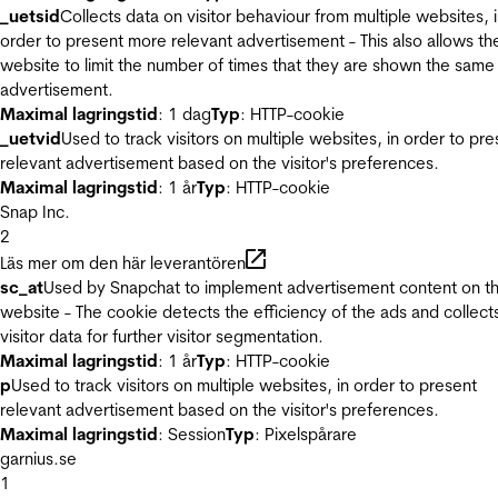
_uetsid
Collects data on visitor behaviour from multiple websites, 
order to present more relevant advertisement - This also allows th
website to limit the number of times that they are shown the same
advertisement.
Maximal lagringstid
: 1 dag
Typ
: HTTP-cookie
_uetvid
Used to track visitors on multiple websites, in order to pre
relevant advertisement based on the visitor's preferences.
Maximal lagringstid
: 1 år
Typ
: HTTP-cookie
Snap Inc.
2
Läs mer om den här leverantören
sc_at
Used by Snapchat to implement advertisement content on t
website - The cookie detects the efficiency of the ads and collect
visitor data for further visitor segmentation.
Maximal lagringstid
: 1 år
Typ
: HTTP-cookie
p
Used to track visitors on multiple websites, in order to present
relevant advertisement based on the visitor's preferences.
Maximal lagringstid
: Session
Typ
: Pixelspårare
garnius.se
1