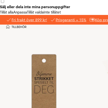
Sälj eller dela inte mina personuppgifter
Tillåt alla
Anpassa
Tillåt valda
Inte tillåtet
Fri frakt över 899 kr!
Prisgaranti + 15%
Köp pre
Hem
TILLBEHÖR
>