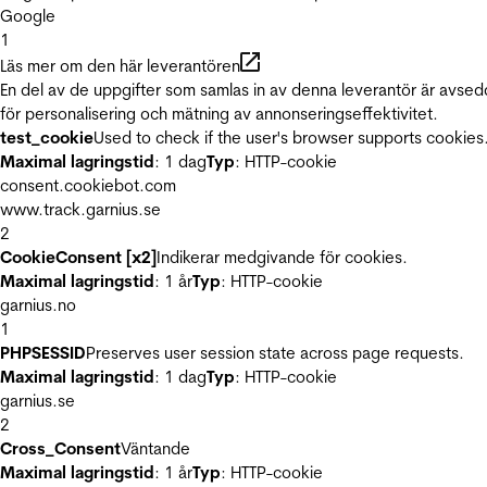
Google
1
Läs mer om den här leverantören
En del av de uppgifter som samlas in av denna leverantör är avse
för personalisering och mätning av annonseringseffektivitet.
test_cookie
Used to check if the user's browser supports cookies
Maximal lagringstid
: 1 dag
Typ
: HTTP-cookie
consent.cookiebot.com
www.track.garnius.se
2
CookieConsent [x2]
Indikerar medgivande för cookies.
Maximal lagringstid
: 1 år
Typ
: HTTP-cookie
garnius.no
1
PHPSESSID
Preserves user session state across page requests.
Maximal lagringstid
: 1 dag
Typ
: HTTP-cookie
garnius.se
2
Cross_Consent
Väntande
Maximal lagringstid
: 1 år
Typ
: HTTP-cookie