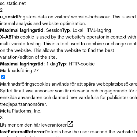
sc-static.net
2
u_scsid
Registers data on visitors' website-behaviour. This is used 
internal analysis and website optimization.
Maximal lagringstid
: Session
Typ
: Lokal HTML-lagring
X-AB
This cookie is used by the website’s operator in context with
multi-variate testing. This is a tool used to combine or change con
on the website. This allows the website to find the best
variation/edition of the site.
Maximal lagringstid
: 1 dag
Typ
: HTTP-cookie
Marknadsföring
27
Marknadsföringscookies används för att spåra webbplatsbesökare
Syftet är att visa annonser som är relevanta och engagerande för
enskilda användaren och därmed mer värdefulla för publicister och
tredjepartsannonsörer.
Meta Platforms, Inc.
3
Läs mer om den här leverantören
lastExternalReferrer
Detects how the user reached the website 