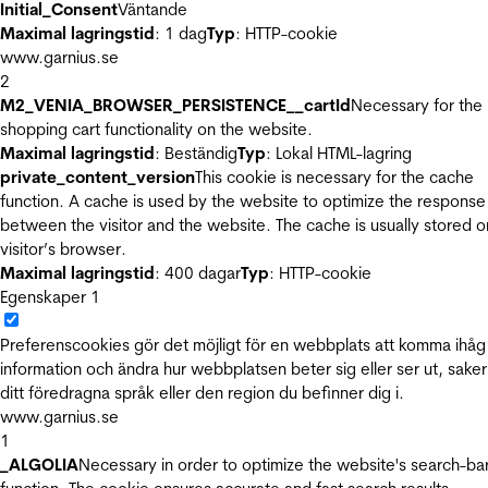
Initial_Consent
Väntande
Maximal lagringstid
: 1 dag
Typ
: HTTP-cookie
www.garnius.se
2
M2_VENIA_BROWSER_PERSISTENCE__cartId
Necessary for the
shopping cart functionality on the website.
Maximal lagringstid
: Beständig
Typ
: Lokal HTML-lagring
private_content_version
This cookie is necessary for the cache
function. A cache is used by the website to optimize the response
between the visitor and the website. The cache is usually stored o
visitor’s browser.
Maximal lagringstid
: 400 dagar
Typ
: HTTP-cookie
Egenskaper
1
Preferenscookies gör det möjligt för en webbplats att komma ihåg
information och ändra hur webbplatsen beter sig eller ser ut, sake
ditt föredragna språk eller den region du befinner dig i.
www.garnius.se
1
_ALGOLIA
Necessary in order to optimize the website's search-ba