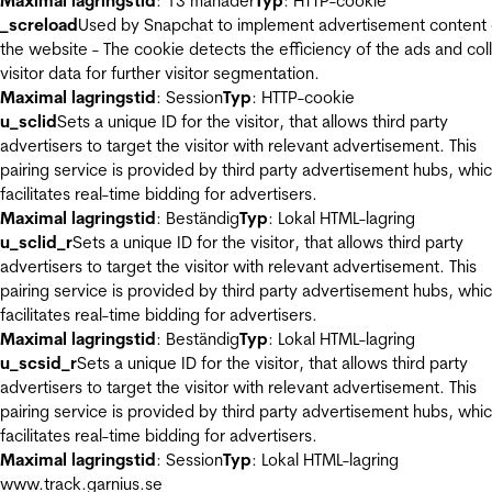
Maximal lagringstid
: 13 månader
Typ
: HTTP-cookie
_screload
Used by Snapchat to implement advertisement content
the website - The cookie detects the efficiency of the ads and col
visitor data for further visitor segmentation.
Maximal lagringstid
: Session
Typ
: HTTP-cookie
u_sclid
Sets a unique ID for the visitor, that allows third party
advertisers to target the visitor with relevant advertisement. This
pairing service is provided by third party advertisement hubs, whi
facilitates real-time bidding for advertisers.
Maximal lagringstid
: Beständig
Typ
: Lokal HTML-lagring
u_sclid_r
Sets a unique ID for the visitor, that allows third party
advertisers to target the visitor with relevant advertisement. This
pairing service is provided by third party advertisement hubs, whi
facilitates real-time bidding for advertisers.
Maximal lagringstid
: Beständig
Typ
: Lokal HTML-lagring
u_scsid_r
Sets a unique ID for the visitor, that allows third party
advertisers to target the visitor with relevant advertisement. This
pairing service is provided by third party advertisement hubs, whi
facilitates real-time bidding for advertisers.
Maximal lagringstid
: Session
Typ
: Lokal HTML-lagring
www.track.garnius.se