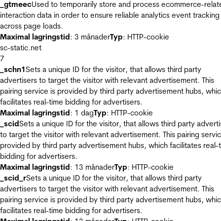
_gtmeec
Used to temporarily store and process ecommerce-relat
interaction data in order to ensure reliable analytics event tracking
across page loads.
Maximal lagringstid
: 3 månader
Typ
: HTTP-cookie
sc-static.net
7
_schn1
Sets a unique ID for the visitor, that allows third party
advertisers to target the visitor with relevant advertisement. This
pairing service is provided by third party advertisement hubs, whi
facilitates real-time bidding for advertisers.
Maximal lagringstid
: 1 dag
Typ
: HTTP-cookie
_scid
Sets a unique ID for the visitor, that allows third party advert
to target the visitor with relevant advertisement. This pairing servic
provided by third party advertisement hubs, which facilitates real-
bidding for advertisers.
Maximal lagringstid
: 13 månader
Typ
: HTTP-cookie
_scid_r
Sets a unique ID for the visitor, that allows third party
advertisers to target the visitor with relevant advertisement. This
pairing service is provided by third party advertisement hubs, whi
facilitates real-time bidding for advertisers.