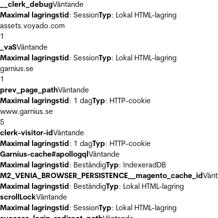
__clerk_debug
Väntande
Maximal lagringstid
: Session
Typ
: Lokal HTML-lagring
assets.voyado.com
1
_vaS
Väntande
Maximal lagringstid
: Session
Typ
: Lokal HTML-lagring
garnius.se
1
prev_page_path
Väntande
Maximal lagringstid
: 1 dag
Typ
: HTTP-cookie
www.garnius.se
5
clerk-visitor-id
Väntande
Maximal lagringstid
: 1 dag
Typ
: HTTP-cookie
Garnius-cache#apollogql
Väntande
Maximal lagringstid
: Beständig
Typ
: IndexeradDB
M2_VENIA_BROWSER_PERSISTENCE__magento_cache_id
Vän
Maximal lagringstid
: Beständig
Typ
: Lokal HTML-lagring
scrollLock
Väntande
Maximal lagringstid
: Session
Typ
: Lokal HTML-lagring