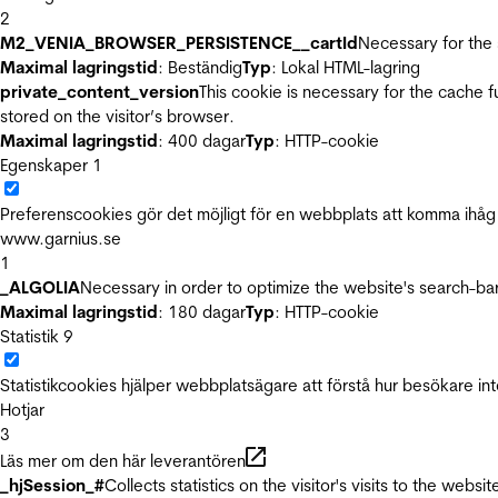
2
M2_VENIA_BROWSER_PERSISTENCE__cartId
Necessary for the 
Maximal lagringstid
: Beständig
Typ
: Lokal HTML-lagring
private_content_version
This cookie is necessary for the cache 
stored on the visitor’s browser.
Maximal lagringstid
: 400 dagar
Typ
: HTTP-cookie
Egenskaper
1
Preferenscookies gör det möjligt för en webbplats att komma ihåg i
www.garnius.se
1
_ALGOLIA
Necessary in order to optimize the website's search-bar
Maximal lagringstid
: 180 dagar
Typ
: HTTP-cookie
Statistik
9
Statistikcookies hjälper webbplatsägare att förstå hur besökare 
Hotjar
3
Läs mer om den här leverantören
_hjSession_#
Collects statistics on the visitor's visits to the we