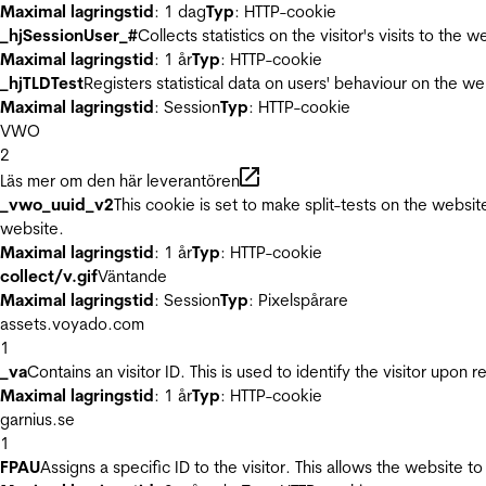
Maximal lagringstid
: 1 dag
Typ
: HTTP-cookie
_hjSessionUser_#
Collects statistics on the visitor's visits to t
Maximal lagringstid
: 1 år
Typ
: HTTP-cookie
_hjTLDTest
Registers statistical data on users' behaviour on the we
Maximal lagringstid
: Session
Typ
: HTTP-cookie
VWO
2
Läs mer om den här leverantören
_vwo_uuid_v2
This cookie is set to make split-tests on the websi
website.
Maximal lagringstid
: 1 år
Typ
: HTTP-cookie
collect/v.gif
Väntande
Maximal lagringstid
: Session
Typ
: Pixelspårare
assets.voyado.com
1
_va
Contains an visitor ID. This is used to identify the visitor upon 
Maximal lagringstid
: 1 år
Typ
: HTTP-cookie
garnius.se
1
FPAU
Assigns a specific ID to the visitor. This allows the website to