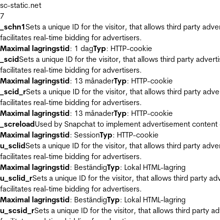
sc-static.net
7
_schn1
Sets a unique ID for the visitor, that allows third party adv
facilitates real-time bidding for advertisers.
Maximal lagringstid
: 1 dag
Typ
: HTTP-cookie
_scid
Sets a unique ID for the visitor, that allows third party adver
facilitates real-time bidding for advertisers.
Maximal lagringstid
: 13 månader
Typ
: HTTP-cookie
_scid_r
Sets a unique ID for the visitor, that allows third party adv
facilitates real-time bidding for advertisers.
Maximal lagringstid
: 13 månader
Typ
: HTTP-cookie
_screload
Used by Snapchat to implement advertisement content on 
Maximal lagringstid
: Session
Typ
: HTTP-cookie
u_sclid
Sets a unique ID for the visitor, that allows third party adv
facilitates real-time bidding for advertisers.
Maximal lagringstid
: Beständig
Typ
: Lokal HTML-lagring
u_sclid_r
Sets a unique ID for the visitor, that allows third party a
facilitates real-time bidding for advertisers.
Maximal lagringstid
: Beständig
Typ
: Lokal HTML-lagring
u_scsid_r
Sets a unique ID for the visitor, that allows third party 