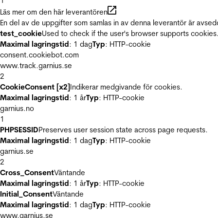
1
Läs mer om den här leverantören
En del av de uppgifter som samlas in av denna leverantör är avsed
test_cookie
Used to check if the user's browser supports cookies
Maximal lagringstid
: 1 dag
Typ
: HTTP-cookie
consent.cookiebot.com
www.track.garnius.se
2
CookieConsent [x2]
Indikerar medgivande för cookies.
Maximal lagringstid
: 1 år
Typ
: HTTP-cookie
garnius.no
1
PHPSESSID
Preserves user session state across page requests.
Maximal lagringstid
: 1 dag
Typ
: HTTP-cookie
garnius.se
2
Cross_Consent
Väntande
Maximal lagringstid
: 1 år
Typ
: HTTP-cookie
Initial_Consent
Väntande
Maximal lagringstid
: 1 dag
Typ
: HTTP-cookie
www.garnius.se