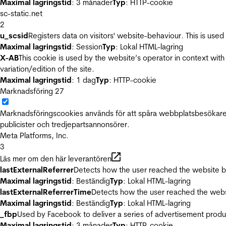
Maximal lagringstid
: 3 månader
Typ
: HTTP-cookie
sc-static.net
2
u_scsid
Registers data on visitors' website-behaviour. This is used 
Maximal lagringstid
: Session
Typ
: Lokal HTML-lagring
X-AB
This cookie is used by the website’s operator in context with 
variation/edition of the site.
Maximal lagringstid
: 1 dag
Typ
: HTTP-cookie
Marknadsföring
27
Marknadsföringscookies används för att spåra webbplatsbesökare.
publicister och tredjepartsannonsörer.
Meta Platforms, Inc.
3
Läs mer om den här leverantören
lastExternalReferrer
Detects how the user reached the website by 
Maximal lagringstid
: Beständig
Typ
: Lokal HTML-lagring
lastExternalReferrerTime
Detects how the user reached the websi
Maximal lagringstid
: Beständig
Typ
: Lokal HTML-lagring
_fbp
Used by Facebook to deliver a series of advertisement product
Maximal lagringstid
: 3 månader
Typ
: HTTP-cookie