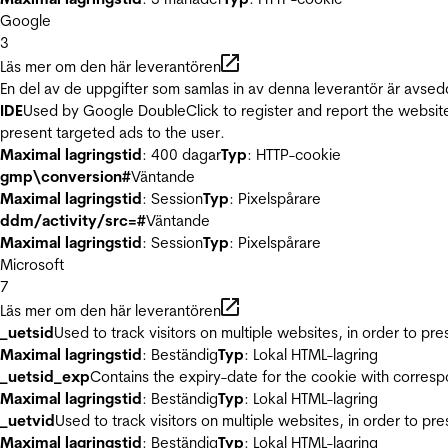
Google
3
Läs mer om den här leverantören
En del av de uppgifter som samlas in av denna leverantör är avsed
IDE
Used by Google DoubleClick to register and report the website u
present targeted ads to the user.
Maximal lagringstid
: 400 dagar
Typ
: HTTP-cookie
gmp\conversion#
Väntande
Maximal lagringstid
: Session
Typ
: Pixelspårare
ddm/activity/src=#
Väntande
Maximal lagringstid
: Session
Typ
: Pixelspårare
Microsoft
7
Läs mer om den här leverantören
_uetsid
Used to track visitors on multiple websites, in order to pr
Maximal lagringstid
: Beständig
Typ
: Lokal HTML-lagring
_uetsid_exp
Contains the expiry-date for the cookie with corres
Maximal lagringstid
: Beständig
Typ
: Lokal HTML-lagring
_uetvid
Used to track visitors on multiple websites, in order to pr
Maximal lagringstid
: Beständig
Typ
: Lokal HTML-lagring