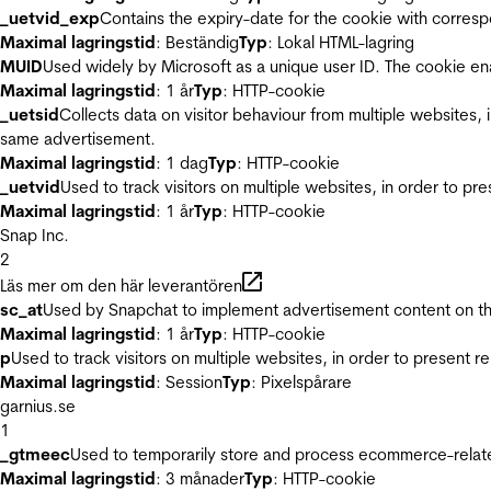
_uetvid_exp
Contains the expiry-date for the cookie with corres
Maximal lagringstid
: Beständig
Typ
: Lokal HTML-lagring
MUID
Used widely by Microsoft as a unique user ID. The cookie en
Maximal lagringstid
: 1 år
Typ
: HTTP-cookie
_uetsid
Collects data on visitor behaviour from multiple websites, 
same advertisement.
Maximal lagringstid
: 1 dag
Typ
: HTTP-cookie
_uetvid
Used to track visitors on multiple websites, in order to pr
Maximal lagringstid
: 1 år
Typ
: HTTP-cookie
Snap Inc.
2
Läs mer om den här leverantören
sc_at
Used by Snapchat to implement advertisement content on the w
Maximal lagringstid
: 1 år
Typ
: HTTP-cookie
p
Used to track visitors on multiple websites, in order to present 
Maximal lagringstid
: Session
Typ
: Pixelspårare
garnius.se
1
_gtmeec
Used to temporarily store and process ecommerce-related 
Maximal lagringstid
: 3 månader
Typ
: HTTP-cookie