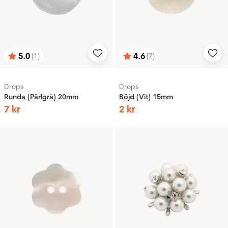
5.0
4.6
(1)
(7)
Betyg:
utav 5 stjärnor
Betyg:
utav 5 stjärnor
Drops
Drops
Runda (Pärlgrå) 20mm
Böjd (Vit) 15mm
7
kr
2
kr