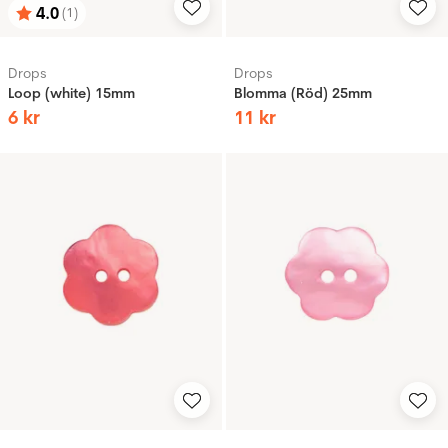
4.0
(1)
Betyg:
utav 5 stjärnor
Drops
Drops
Loop (white) 15mm
Blomma (Röd) 25mm
6
kr
11
kr