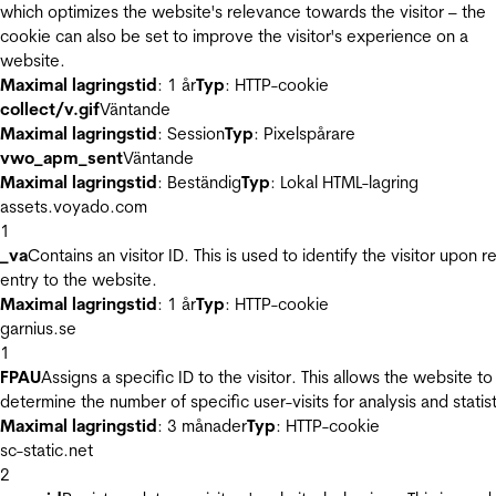
which optimizes the website's relevance towards the visitor – the
cookie can also be set to improve the visitor's experience on a
website.
Maximal lagringstid
: 1 år
Typ
: HTTP-cookie
collect/v.gif
Väntande
Maximal lagringstid
: Session
Typ
: Pixelspårare
vwo_apm_sent
Väntande
Maximal lagringstid
: Beständig
Typ
: Lokal HTML-lagring
assets.voyado.com
1
_va
Contains an visitor ID. This is used to identify the visitor upon r
entry to the website.
Maximal lagringstid
: 1 år
Typ
: HTTP-cookie
garnius.se
1
FPAU
Assigns a specific ID to the visitor. This allows the website to
determine the number of specific user-visits for analysis and statist
Maximal lagringstid
: 3 månader
Typ
: HTTP-cookie
sc-static.net
2