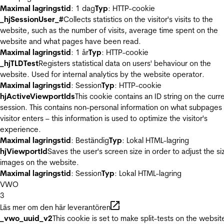
Maximal lagringstid
: 1 dag
Typ
: HTTP-cookie
_hjSessionUser_#
Collects statistics on the visitor's visits to the
website, such as the number of visits, average time spent on the
website and what pages have been read.
Maximal lagringstid
: 1 år
Typ
: HTTP-cookie
_hjTLDTest
Registers statistical data on users' behaviour on the
website. Used for internal analytics by the website operator.
Maximal lagringstid
: Session
Typ
: HTTP-cookie
hjActiveViewportIds
This cookie contains an ID string on the curr
session. This contains non-personal information on what subpages
visitor enters – this information is used to optimize the visitor's
experience.
Maximal lagringstid
: Beständig
Typ
: Lokal HTML-lagring
hjViewportId
Saves the user's screen size in order to adjust the si
images on the website.
Maximal lagringstid
: Session
Typ
: Lokal HTML-lagring
VWO
3
Läs mer om den här leverantören
_vwo_uuid_v2
This cookie is set to make split-tests on the websit