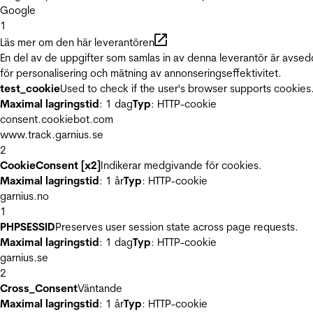
Google
1
Läs mer om den här leverantören
En del av de uppgifter som samlas in av denna leverantör är avse
för personalisering och mätning av annonseringseffektivitet.
test_cookie
Used to check if the user's browser supports cookies
Maximal lagringstid
: 1 dag
Typ
: HTTP-cookie
consent.cookiebot.com
www.track.garnius.se
2
CookieConsent [x2]
Indikerar medgivande för cookies.
Maximal lagringstid
: 1 år
Typ
: HTTP-cookie
garnius.no
1
PHPSESSID
Preserves user session state across page requests.
Maximal lagringstid
: 1 dag
Typ
: HTTP-cookie
garnius.se
2
Cross_Consent
Väntande
Maximal lagringstid
: 1 år
Typ
: HTTP-cookie