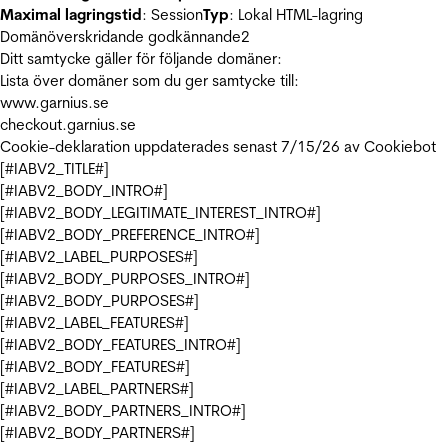
Maximal lagringstid
: Session
Typ
: Lokal HTML-lagring
Domänöverskridande godkännande
2
Ditt samtycke gäller för följande domäner:
Lista över domäner som du ger samtycke till:
www.garnius.se
checkout.garnius.se
Cookie-deklaration uppdaterades senast 7/15/26 av
Cookiebot
[#IABV2_TITLE#]
[#IABV2_BODY_INTRO#]
[#IABV2_BODY_LEGITIMATE_INTEREST_INTRO#]
[#IABV2_BODY_PREFERENCE_INTRO#]
[#IABV2_LABEL_PURPOSES#]
[#IABV2_BODY_PURPOSES_INTRO#]
[#IABV2_BODY_PURPOSES#]
[#IABV2_LABEL_FEATURES#]
[#IABV2_BODY_FEATURES_INTRO#]
[#IABV2_BODY_FEATURES#]
[#IABV2_LABEL_PARTNERS#]
[#IABV2_BODY_PARTNERS_INTRO#]
[#IABV2_BODY_PARTNERS#]