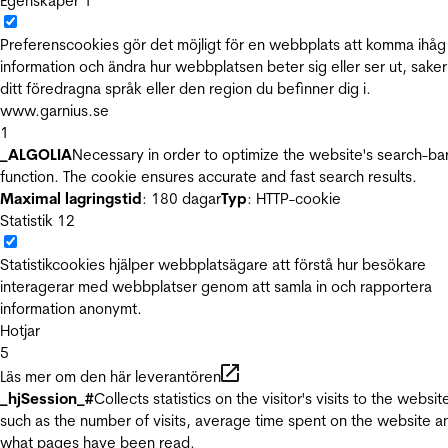
Egenskaper
1
Preferenscookies gör det möjligt för en webbplats att komma ihåg
information och ändra hur webbplatsen beter sig eller ser ut, sake
ditt föredragna språk eller den region du befinner dig i.
www.garnius.se
1
_ALGOLIA
Necessary in order to optimize the website's search-ba
function. The cookie ensures accurate and fast search results.
Maximal lagringstid
: 180 dagar
Typ
: HTTP-cookie
Statistik
12
Statistikcookies hjälper webbplatsägare att förstå hur besökare
interagerar med webbplatser genom att samla in och rapportera
information anonymt.
Hotjar
5
Läs mer om den här leverantören
_hjSession_#
Collects statistics on the visitor's visits to the websit
such as the number of visits, average time spent on the website a
what pages have been read.