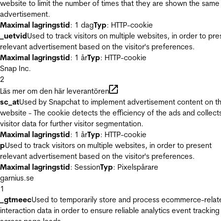
website to limit the number of times that they are shown the same
advertisement.
Maximal lagringstid
: 1 dag
Typ
: HTTP-cookie
_uetvid
Used to track visitors on multiple websites, in order to pre
relevant advertisement based on the visitor's preferences.
Maximal lagringstid
: 1 år
Typ
: HTTP-cookie
Snap Inc.
2
Läs mer om den här leverantören
sc_at
Used by Snapchat to implement advertisement content on t
website - The cookie detects the efficiency of the ads and collect
visitor data for further visitor segmentation.
Maximal lagringstid
: 1 år
Typ
: HTTP-cookie
p
Used to track visitors on multiple websites, in order to present
relevant advertisement based on the visitor's preferences.
Maximal lagringstid
: Session
Typ
: Pixelspårare
garnius.se
1
_gtmeec
Used to temporarily store and process ecommerce-relat
interaction data in order to ensure reliable analytics event tracking