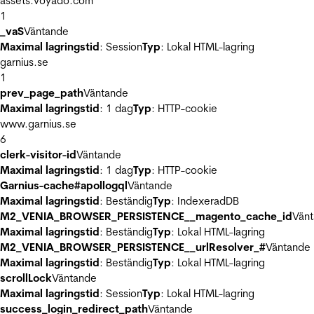
assets.voyado.com
1
_vaS
Väntande
Maximal lagringstid
: Session
Typ
: Lokal HTML-lagring
garnius.se
1
prev_page_path
Väntande
Maximal lagringstid
: 1 dag
Typ
: HTTP-cookie
www.garnius.se
6
clerk-visitor-id
Väntande
Maximal lagringstid
: 1 dag
Typ
: HTTP-cookie
Garnius-cache#apollogql
Väntande
Maximal lagringstid
: Beständig
Typ
: IndexeradDB
M2_VENIA_BROWSER_PERSISTENCE__magento_cache_id
Vän
Maximal lagringstid
: Beständig
Typ
: Lokal HTML-lagring
M2_VENIA_BROWSER_PERSISTENCE__urlResolver_#
Väntande
Maximal lagringstid
: Beständig
Typ
: Lokal HTML-lagring
scrollLock
Väntande
Maximal lagringstid
: Session
Typ
: Lokal HTML-lagring
success_login_redirect_path
Väntande