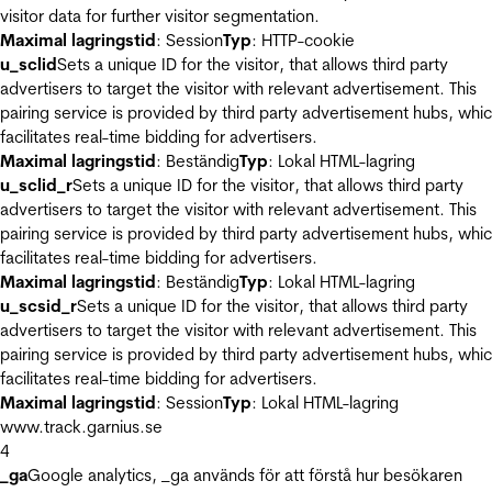
visitor data for further visitor segmentation.
Maximal lagringstid
: Session
Typ
: HTTP-cookie
u_sclid
Sets a unique ID for the visitor, that allows third party
advertisers to target the visitor with relevant advertisement. This
pairing service is provided by third party advertisement hubs, whi
facilitates real-time bidding for advertisers.
Maximal lagringstid
: Beständig
Typ
: Lokal HTML-lagring
u_sclid_r
Sets a unique ID for the visitor, that allows third party
advertisers to target the visitor with relevant advertisement. This
pairing service is provided by third party advertisement hubs, whi
facilitates real-time bidding for advertisers.
Maximal lagringstid
: Beständig
Typ
: Lokal HTML-lagring
u_scsid_r
Sets a unique ID for the visitor, that allows third party
advertisers to target the visitor with relevant advertisement. This
pairing service is provided by third party advertisement hubs, whi
facilitates real-time bidding for advertisers.
Maximal lagringstid
: Session
Typ
: Lokal HTML-lagring
www.track.garnius.se
4
_ga
Google analytics, _ga används för att förstå hur besökaren