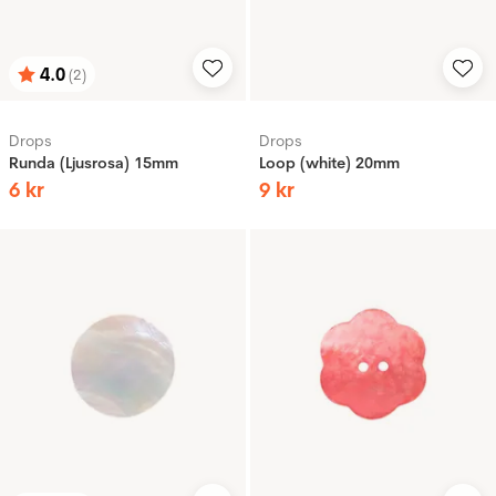
4.0
(2)
Betyg:
utav 5 stjärnor
Drops
Drops
Runda (Ljusrosa) 15mm
Loop (white) 20mm
6
kr
9
kr