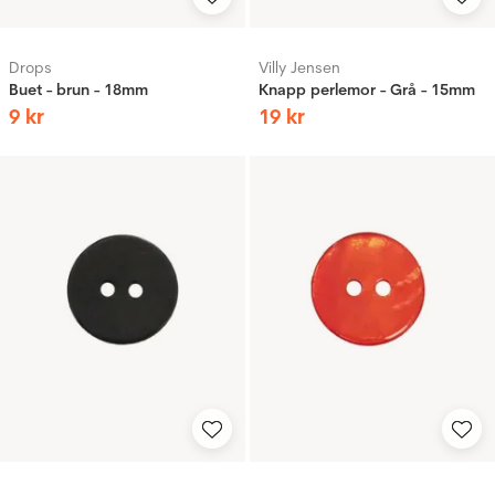
Drops
Villy Jensen
Buet - brun - 18mm
Knapp perlemor - Grå - 15mm
9
kr
19
kr