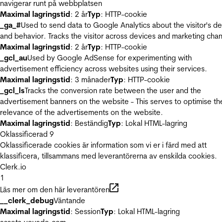
navigerar runt på webbplatsen
Maximal lagringstid
: 2 år
Typ
: HTTP-cookie
_ga_#
Used to send data to Google Analytics about the visitor's d
and behavior. Tracks the visitor across devices and marketing chan
Maximal lagringstid
: 2 år
Typ
: HTTP-cookie
_gcl_au
Used by Google AdSense for experimenting with
advertisement efficiency across websites using their services.
Maximal lagringstid
: 3 månader
Typ
: HTTP-cookie
_gcl_ls
Tracks the conversion rate between the user and the
advertisement banners on the website - This serves to optimise th
relevance of the advertisements on the website.
Maximal lagringstid
: Beständig
Typ
: Lokal HTML-lagring
Oklassificerad
9
Oklassificerade cookies är information som vi er i färd med att
klassificera, tillsammans med leverantörerna av enskilda cookies.
Clerk.io
1
Läs mer om den här leverantören
__clerk_debug
Väntande
Maximal lagringstid
: Session
Typ
: Lokal HTML-lagring