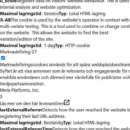
u_scsid
Registers data on visitors' website-behaviour. This is used 
internal analysis and website optimization.
Maximal lagringstid
: Session
Typ
: Lokal HTML-lagring
X-AB
This cookie is used by the website’s operator in context with
multi-variate testing. This is a tool used to combine or change con
on the website. This allows the website to find the best
variation/edition of the site.
Maximal lagringstid
: 1 dag
Typ
: HTTP-cookie
Marknadsföring
27
Marknadsföringscookies används för att spåra webbplatsbesökare
Syftet är att visa annonser som är relevanta och engagerande för
enskilda användaren och därmed mer värdefulla för publicister och
tredjepartsannonsörer.
Meta Platforms, Inc.
3
Läs mer om den här leverantören
lastExternalReferrer
Detects how the user reached the website 
registering their last URL-address.
Maximal lagringstid
: Beständig
Typ
: Lokal HTML-lagring
lastExternalReferrerTime
Detects how the user reached the web