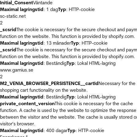
Initial_Consent
Väntande
Maximal lagringstid
: 1 dag
Typ
: HTTP-cookie
sc-static.net
2
_scsrid
The cookie is necessary for the secure checkout and pay
function on the website. This function is provided by shopify.com.
Maximal lagringstid
: 13 månader
Typ
: HTTP-cookie
_scsrid
The cookie is necessary for the secure checkout and pay
function on the website. This function is provided by shopify.com.
Maximal lagringstid
: Beständig
Typ
: Lokal HTML-lagring
www.garnius.se
2
M2_VENIA_BROWSER_PERSISTENCE__cartId
Necessary for the
shopping cart functionality on the website.
Maximal lagringstid
: Beständig
Typ
: Lokal HTML-lagring
private_content_version
This cookie is necessary for the cache
function. A cache is used by the website to optimize the response
between the visitor and the website. The cache is usually stored o
visitor’s browser.
Maximal lagringstid
: 400 dagar
Typ
: HTTP-cookie