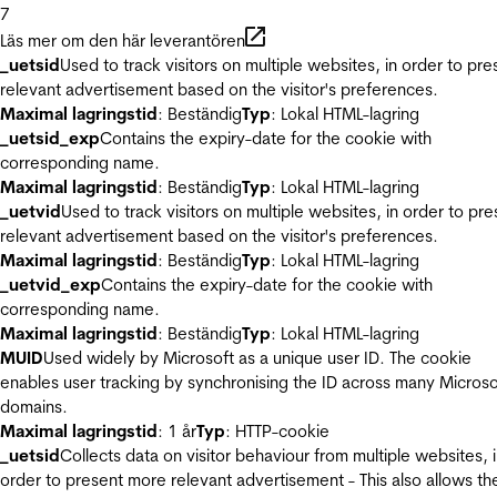
7
Läs mer om den här leverantören
_uetsid
Used to track visitors on multiple websites, in order to pre
relevant advertisement based on the visitor's preferences.
Maximal lagringstid
: Beständig
Typ
: Lokal HTML-lagring
_uetsid_exp
Contains the expiry-date for the cookie with
corresponding name.
Maximal lagringstid
: Beständig
Typ
: Lokal HTML-lagring
_uetvid
Used to track visitors on multiple websites, in order to pre
relevant advertisement based on the visitor's preferences.
Maximal lagringstid
: Beständig
Typ
: Lokal HTML-lagring
_uetvid_exp
Contains the expiry-date for the cookie with
corresponding name.
Maximal lagringstid
: Beständig
Typ
: Lokal HTML-lagring
MUID
Used widely by Microsoft as a unique user ID. The cookie
enables user tracking by synchronising the ID across many Microso
domains.
Maximal lagringstid
: 1 år
Typ
: HTTP-cookie
_uetsid
Collects data on visitor behaviour from multiple websites, 
order to present more relevant advertisement - This also allows th