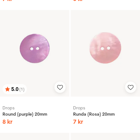
5.0
(1)
Betyg:
utav 5 stjärnor
Drops
Drops
Round (purple) 20mm
Runda (Rosa) 20mm
8
kr
7
kr