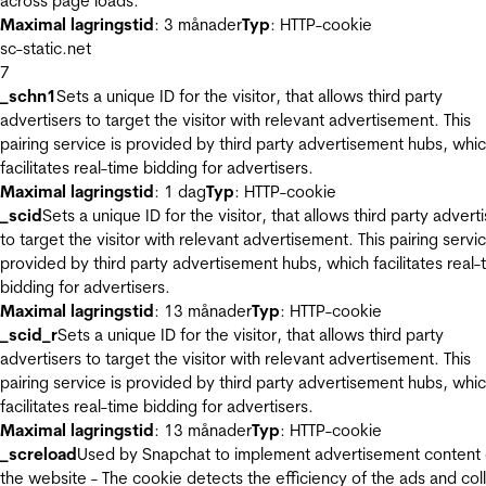
across page loads.
Maximal lagringstid
: 3 månader
Typ
: HTTP-cookie
sc-static.net
7
_schn1
Sets a unique ID for the visitor, that allows third party
advertisers to target the visitor with relevant advertisement. This
pairing service is provided by third party advertisement hubs, whi
facilitates real-time bidding for advertisers.
Maximal lagringstid
: 1 dag
Typ
: HTTP-cookie
_scid
Sets a unique ID for the visitor, that allows third party advert
to target the visitor with relevant advertisement. This pairing servic
provided by third party advertisement hubs, which facilitates real-
bidding for advertisers.
Maximal lagringstid
: 13 månader
Typ
: HTTP-cookie
_scid_r
Sets a unique ID for the visitor, that allows third party
advertisers to target the visitor with relevant advertisement. This
pairing service is provided by third party advertisement hubs, whi
facilitates real-time bidding for advertisers.
Maximal lagringstid
: 13 månader
Typ
: HTTP-cookie
_screload
Used by Snapchat to implement advertisement content
the website - The cookie detects the efficiency of the ads and col