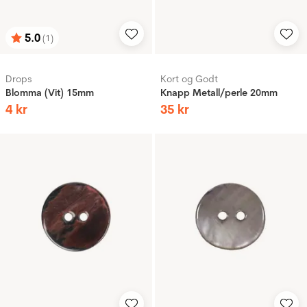
5.0
(1)
Betyg:
utav 5 stjärnor
Drops
Kort og Godt
Blomma (Vit) 15mm
Knapp Metall/perle 20mm
4
kr
35
kr