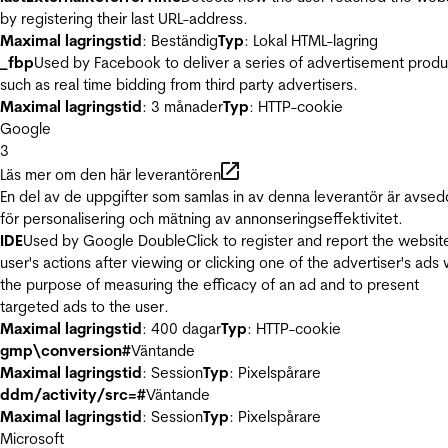
by registering their last URL-address.
Maximal lagringstid
: Beständig
Typ
: Lokal HTML-lagring
_fbp
Used by Facebook to deliver a series of advertisement produ
such as real time bidding from third party advertisers.
Maximal lagringstid
: 3 månader
Typ
: HTTP-cookie
Google
3
Läs mer om den här leverantören
En del av de uppgifter som samlas in av denna leverantör är avse
för personalisering och mätning av annonseringseffektivitet.
IDE
Used by Google DoubleClick to register and report the websit
user's actions after viewing or clicking one of the advertiser's ads 
the purpose of measuring the efficacy of an ad and to present
targeted ads to the user.
Maximal lagringstid
: 400 dagar
Typ
: HTTP-cookie
gmp\conversion#
Väntande
Maximal lagringstid
: Session
Typ
: Pixelspårare
ddm/activity/src=#
Väntande
Maximal lagringstid
: Session
Typ
: Pixelspårare
Microsoft