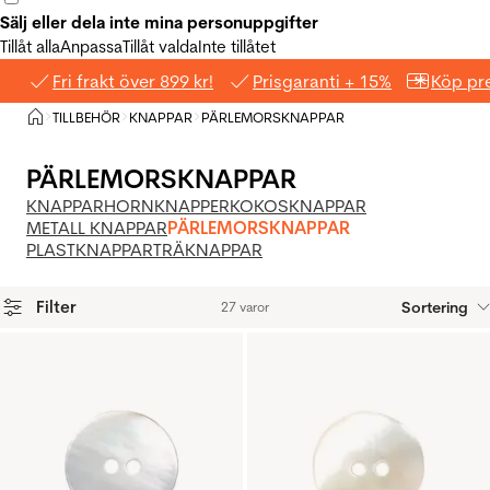
Sälj eller dela inte mina personuppgifter
Tillåt alla
Anpassa
Tillåt valda
Inte tillåtet
Fri frakt över 899 kr!
Prisgaranti + 15%
Köp pre
Hem
TILLBEHÖR
KNAPPAR
PÄRLEMORSKNAPPAR
>
>
>
PÄRLEMORSKNAPPAR
KNAPPAR
HORNKNAPPER
KOKOSKNAPPAR
METALL KNAPPAR
PÄRLEMORSKNAPPAR
PLASTKNAPPAR
TRÄKNAPPAR
Filter
Sortering
27 varor
Produkter