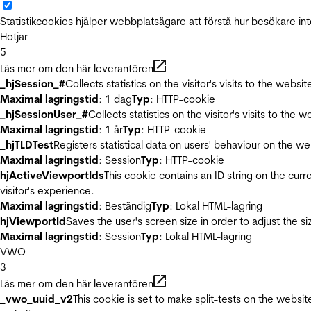
Statistikcookies hjälper webbplatsägare att förstå hur besökare 
Hotjar
5
Läs mer om den här leverantören
_hjSession_#
Collects statistics on the visitor's visits to the we
Maximal lagringstid
: 1 dag
Typ
: HTTP-cookie
_hjSessionUser_#
Collects statistics on the visitor's visits to t
Maximal lagringstid
: 1 år
Typ
: HTTP-cookie
_hjTLDTest
Registers statistical data on users' behaviour on the we
Maximal lagringstid
: Session
Typ
: HTTP-cookie
hjActiveViewportIds
This cookie contains an ID string on the curr
visitor's experience.
Maximal lagringstid
: Beständig
Typ
: Lokal HTML-lagring
hjViewportId
Saves the user's screen size in order to adjust the s
Maximal lagringstid
: Session
Typ
: Lokal HTML-lagring
VWO
3
Läs mer om den här leverantören
_vwo_uuid_v2
This cookie is set to make split-tests on the websi