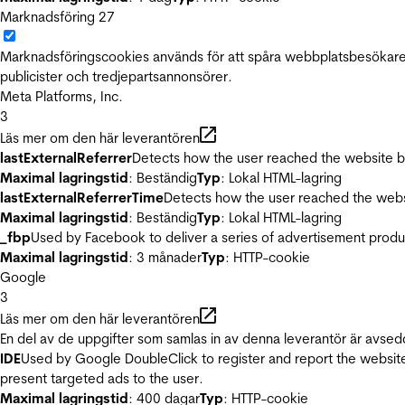
Marknadsföring
27
Marknadsföringscookies används för att spåra webbplatsbesökare.
publicister och tredjepartsannonsörer.
Meta Platforms, Inc.
3
Läs mer om den här leverantören
lastExternalReferrer
Detects how the user reached the website by 
Maximal lagringstid
: Beständig
Typ
: Lokal HTML-lagring
lastExternalReferrerTime
Detects how the user reached the websi
Maximal lagringstid
: Beständig
Typ
: Lokal HTML-lagring
_fbp
Used by Facebook to deliver a series of advertisement product
Maximal lagringstid
: 3 månader
Typ
: HTTP-cookie
Google
3
Läs mer om den här leverantören
En del av de uppgifter som samlas in av denna leverantör är avsed
IDE
Used by Google DoubleClick to register and report the website u
present targeted ads to the user.
Maximal lagringstid
: 400 dagar
Typ
: HTTP-cookie