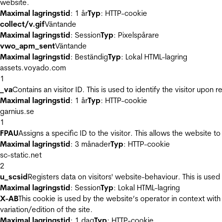
website.
Maximal lagringstid
: 1 år
Typ
: HTTP-cookie
collect/v.gif
Väntande
Maximal lagringstid
: Session
Typ
: Pixelspårare
vwo_apm_sent
Väntande
Maximal lagringstid
: Beständig
Typ
: Lokal HTML-lagring
assets.voyado.com
1
_va
Contains an visitor ID. This is used to identify the visitor upon 
Maximal lagringstid
: 1 år
Typ
: HTTP-cookie
garnius.se
1
FPAU
Assigns a specific ID to the visitor. This allows the website to
Maximal lagringstid
: 3 månader
Typ
: HTTP-cookie
sc-static.net
2
u_scsid
Registers data on visitors' website-behaviour. This is used 
Maximal lagringstid
: Session
Typ
: Lokal HTML-lagring
X-AB
This cookie is used by the website’s operator in context with 
variation/edition of the site.
Maximal lagringstid
: 1 dag
Typ
: HTTP-cookie