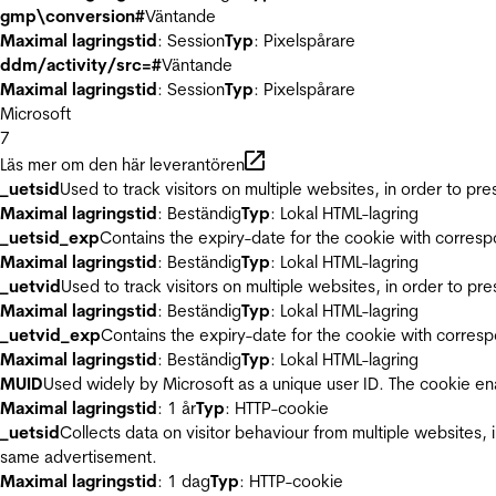
gmp\conversion#
Väntande
Maximal lagringstid
: Session
Typ
: Pixelspårare
ddm/activity/src=#
Väntande
Maximal lagringstid
: Session
Typ
: Pixelspårare
Microsoft
7
Läs mer om den här leverantören
_uetsid
Used to track visitors on multiple websites, in order to pr
Maximal lagringstid
: Beständig
Typ
: Lokal HTML-lagring
_uetsid_exp
Contains the expiry-date for the cookie with corres
Maximal lagringstid
: Beständig
Typ
: Lokal HTML-lagring
_uetvid
Used to track visitors on multiple websites, in order to pr
Maximal lagringstid
: Beständig
Typ
: Lokal HTML-lagring
_uetvid_exp
Contains the expiry-date for the cookie with corres
Maximal lagringstid
: Beständig
Typ
: Lokal HTML-lagring
MUID
Used widely by Microsoft as a unique user ID. The cookie en
Maximal lagringstid
: 1 år
Typ
: HTTP-cookie
_uetsid
Collects data on visitor behaviour from multiple websites, 
same advertisement.
Maximal lagringstid
: 1 dag
Typ
: HTTP-cookie