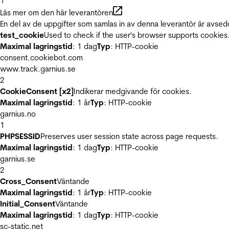
1
Läs mer om den här leverantören
En del av de uppgifter som samlas in av denna leverantör är avsed
test_cookie
Used to check if the user's browser supports cookies
Maximal lagringstid
: 1 dag
Typ
: HTTP-cookie
consent.cookiebot.com
www.track.garnius.se
2
CookieConsent [x2]
Indikerar medgivande för cookies.
Maximal lagringstid
: 1 år
Typ
: HTTP-cookie
garnius.no
1
PHPSESSID
Preserves user session state across page requests.
Maximal lagringstid
: 1 dag
Typ
: HTTP-cookie
garnius.se
2
Cross_Consent
Väntande
Maximal lagringstid
: 1 år
Typ
: HTTP-cookie
Initial_Consent
Väntande
Maximal lagringstid
: 1 dag
Typ
: HTTP-cookie
sc-static.net