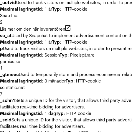
_uetvid
Used to track visitors on multiple websites, in order to pr
Maximal lagringstid
: 1 år
Typ
: HTTP-cookie
Snap Inc.
2
Läs mer om den här leverantören
sc_at
Used by Snapchat to implement advertisement content on the w
Maximal lagringstid
: 1 år
Typ
: HTTP-cookie
p
Used to track visitors on multiple websites, in order to present 
Maximal lagringstid
: Session
Typ
: Pixelspårare
garnius.se
1
_gtmeec
Used to temporarily store and process ecommerce-related 
Maximal lagringstid
: 3 månader
Typ
: HTTP-cookie
sc-static.net
7
_schn1
Sets a unique ID for the visitor, that allows third party adv
facilitates real-time bidding for advertisers.
Maximal lagringstid
: 1 dag
Typ
: HTTP-cookie
_scid
Sets a unique ID for the visitor, that allows third party adver
facilitates real-time bidding for advertisers.