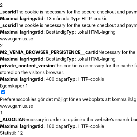
2
_scsrid
The cookie is necessary for the secure checkout and payme
Maximal lagringstid
: 13 månader
Typ
: HTTP-cookie
_scsrid
The cookie is necessary for the secure checkout and payme
Maximal lagringstid
: Beständig
Typ
: Lokal HTML-lagring
www.garnius.se
2
M2_VENIA_BROWSER_PERSISTENCE__cartId
Necessary for the 
Maximal lagringstid
: Beständig
Typ
: Lokal HTML-lagring
private_content_version
This cookie is necessary for the cache 
stored on the visitor’s browser.
Maximal lagringstid
: 400 dagar
Typ
: HTTP-cookie
Egenskaper
1
Preferenscookies gör det möjligt för en webbplats att komma ihåg i
www.garnius.se
1
_ALGOLIA
Necessary in order to optimize the website's search-bar
Maximal lagringstid
: 180 dagar
Typ
: HTTP-cookie
Statistik
12