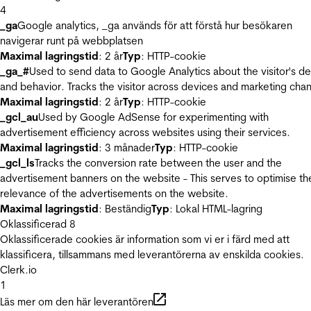
4
_ga
Google analytics, _ga används för att förstå hur besökaren
navigerar runt på webbplatsen
Maximal lagringstid
: 2 år
Typ
: HTTP-cookie
_ga_#
Used to send data to Google Analytics about the visitor's d
and behavior. Tracks the visitor across devices and marketing chan
Maximal lagringstid
: 2 år
Typ
: HTTP-cookie
_gcl_au
Used by Google AdSense for experimenting with
advertisement efficiency across websites using their services.
Maximal lagringstid
: 3 månader
Typ
: HTTP-cookie
_gcl_ls
Tracks the conversion rate between the user and the
advertisement banners on the website - This serves to optimise th
relevance of the advertisements on the website.
Maximal lagringstid
: Beständig
Typ
: Lokal HTML-lagring
Oklassificerad
8
Oklassificerade cookies är information som vi er i färd med att
klassificera, tillsammans med leverantörerna av enskilda cookies.
Clerk.io
1
Läs mer om den här leverantören