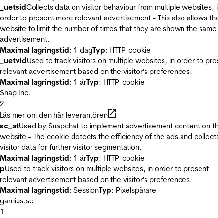
_uetsid
Collects data on visitor behaviour from multiple websites, 
order to present more relevant advertisement - This also allows th
website to limit the number of times that they are shown the same
advertisement.
Maximal lagringstid
: 1 dag
Typ
: HTTP-cookie
_uetvid
Used to track visitors on multiple websites, in order to pre
relevant advertisement based on the visitor's preferences.
Maximal lagringstid
: 1 år
Typ
: HTTP-cookie
Snap Inc.
2
Läs mer om den här leverantören
sc_at
Used by Snapchat to implement advertisement content on t
website - The cookie detects the efficiency of the ads and collect
visitor data for further visitor segmentation.
Maximal lagringstid
: 1 år
Typ
: HTTP-cookie
p
Used to track visitors on multiple websites, in order to present
relevant advertisement based on the visitor's preferences.
Maximal lagringstid
: Session
Typ
: Pixelspårare
garnius.se
1