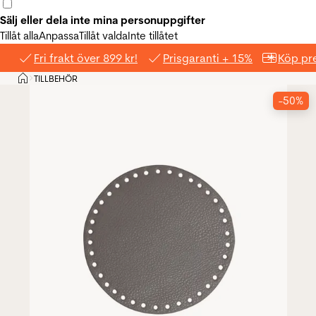
Sälj eller dela inte mina personuppgifter
Tillåt alla
Anpassa
Tillåt valda
Inte tillåtet
Fri frakt över 899 kr!
Prisgaranti + 15%
Köp pre
Hem
TILLBEHÖR
>
-50%