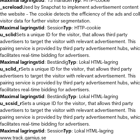
Maximal lagringstid
: 13 månader
Typ
: HTTP-cookie
_screload
Used by Snapchat to implement advertisement content
the website - The cookie detects the efficiency of the ads and col
visitor data for further visitor segmentation.
Maximal lagringstid
: Session
Typ
: HTTP-cookie
u_sclid
Sets a unique ID for the visitor, that allows third party
advertisers to target the visitor with relevant advertisement. This
pairing service is provided by third party advertisement hubs, whi
facilitates real-time bidding for advertisers.
Maximal lagringstid
: Beständig
Typ
: Lokal HTML-lagring
u_sclid_r
Sets a unique ID for the visitor, that allows third party
advertisers to target the visitor with relevant advertisement. This
pairing service is provided by third party advertisement hubs, whi
facilitates real-time bidding for advertisers.
Maximal lagringstid
: Beständig
Typ
: Lokal HTML-lagring
u_scsid_r
Sets a unique ID for the visitor, that allows third party
advertisers to target the visitor with relevant advertisement. This
pairing service is provided by third party advertisement hubs, whi
facilitates real-time bidding for advertisers.
Maximal lagringstid
: Session
Typ
: Lokal HTML-lagring
www.track.garnius.se