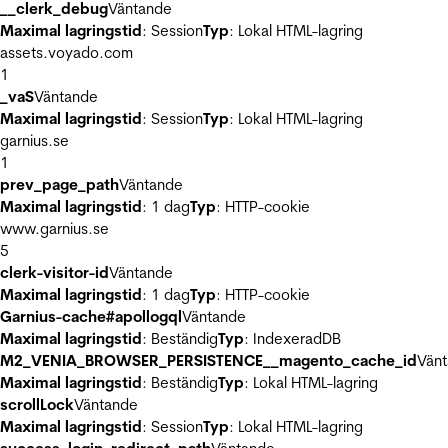
__clerk_debug
Väntande
Maximal lagringstid
: Session
Typ
: Lokal HTML-lagring
assets.voyado.com
1
_vaS
Väntande
Maximal lagringstid
: Session
Typ
: Lokal HTML-lagring
garnius.se
1
prev_page_path
Väntande
Maximal lagringstid
: 1 dag
Typ
: HTTP-cookie
www.garnius.se
5
clerk-visitor-id
Väntande
Maximal lagringstid
: 1 dag
Typ
: HTTP-cookie
Garnius-cache#apollogql
Väntande
Maximal lagringstid
: Beständig
Typ
: IndexeradDB
M2_VENIA_BROWSER_PERSISTENCE__magento_cache_id
Vän
Maximal lagringstid
: Beständig
Typ
: Lokal HTML-lagring
scrollLock
Väntande
Maximal lagringstid
: Session
Typ
: Lokal HTML-lagring