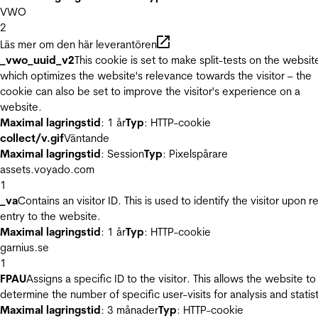
VWO
2
Läs mer om den här leverantören
_vwo_uuid_v2
This cookie is set to make split-tests on the websit
which optimizes the website's relevance towards the visitor – the
cookie can also be set to improve the visitor's experience on a
website.
Maximal lagringstid
: 1 år
Typ
: HTTP-cookie
collect/v.gif
Väntande
Maximal lagringstid
: Session
Typ
: Pixelspårare
assets.voyado.com
1
_va
Contains an visitor ID. This is used to identify the visitor upon r
entry to the website.
Maximal lagringstid
: 1 år
Typ
: HTTP-cookie
garnius.se
1
FPAU
Assigns a specific ID to the visitor. This allows the website to
determine the number of specific user-visits for analysis and statist
Maximal lagringstid
: 3 månader
Typ
: HTTP-cookie