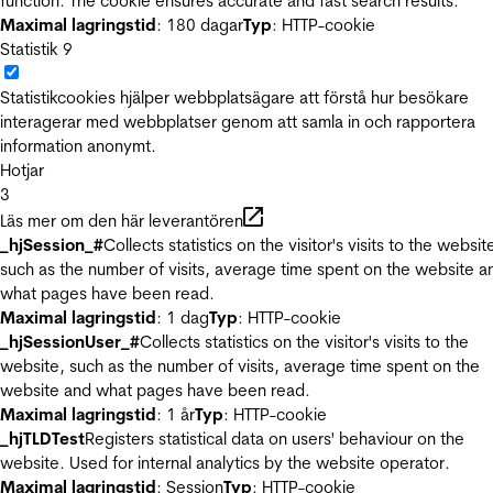
function. The cookie ensures accurate and fast search results.
Maximal lagringstid
: 180 dagar
Typ
: HTTP-cookie
Statistik
9
Statistikcookies hjälper webbplatsägare att förstå hur besökare
interagerar med webbplatser genom att samla in och rapportera
information anonymt.
Hotjar
3
Läs mer om den här leverantören
_hjSession_#
Collects statistics on the visitor's visits to the websit
such as the number of visits, average time spent on the website a
what pages have been read.
Maximal lagringstid
: 1 dag
Typ
: HTTP-cookie
_hjSessionUser_#
Collects statistics on the visitor's visits to the
website, such as the number of visits, average time spent on the
website and what pages have been read.
Maximal lagringstid
: 1 år
Typ
: HTTP-cookie
_hjTLDTest
Registers statistical data on users' behaviour on the
website. Used for internal analytics by the website operator.
Maximal lagringstid
: Session
Typ
: HTTP-cookie