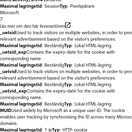
Maximal lagringstid
: Session
Typ
: Pixelspårare
Microsoft
7
Läs mer om den här leverantören
_uetsid
Used to track visitors on multiple websites, in order to pre
relevant advertisement based on the visitor's preferences.
Maximal lagringstid
: Beständig
Typ
: Lokal HTML-lagring
_uetsid_exp
Contains the expiry-date for the cookie with
corresponding name.
Maximal lagringstid
: Beständig
Typ
: Lokal HTML-lagring
_uetvid
Used to track visitors on multiple websites, in order to pre
relevant advertisement based on the visitor's preferences.
Maximal lagringstid
: Beständig
Typ
: Lokal HTML-lagring
_uetvid_exp
Contains the expiry-date for the cookie with
corresponding name.
Maximal lagringstid
: Beständig
Typ
: Lokal HTML-lagring
MUID
Used widely by Microsoft as a unique user ID. The cookie
enables user tracking by synchronising the ID across many Microso
domains.
Maximal lagringstid
: 1 år
Typ
: HTTP-cookie