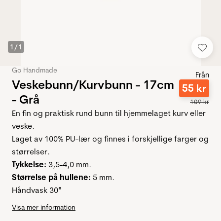
1
/
1
Go Handmade
Från
Veskebunn/Kurvbunn - 17cm
55
kr
- Grå
109
kr
En fin og praktisk rund bunn til hjemmelaget kurv eller
veske.
Laget av 100% PU-lær og finnes i forskjellige farger og
størrelser.
Tykkelse:
3,5-4,0 mm.
Størrelse på hullene:
5 mm.
Håndvask 30
°
Visa mer information