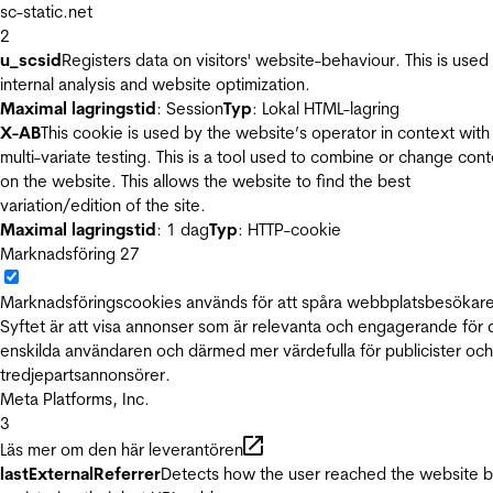
sc-static.net
2
u_scsid
Registers data on visitors' website-behaviour. This is used 
internal analysis and website optimization.
Maximal lagringstid
: Session
Typ
: Lokal HTML-lagring
X-AB
This cookie is used by the website’s operator in context with
multi-variate testing. This is a tool used to combine or change con
on the website. This allows the website to find the best
variation/edition of the site.
Maximal lagringstid
: 1 dag
Typ
: HTTP-cookie
Marknadsföring
27
Marknadsföringscookies används för att spåra webbplatsbesökare
Syftet är att visa annonser som är relevanta och engagerande för
enskilda användaren och därmed mer värdefulla för publicister och
tredjepartsannonsörer.
Meta Platforms, Inc.
3
Läs mer om den här leverantören
lastExternalReferrer
Detects how the user reached the website 