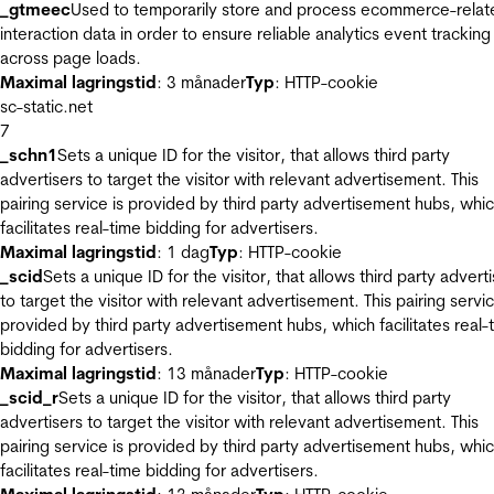
_gtmeec
Used to temporarily store and process ecommerce-relat
interaction data in order to ensure reliable analytics event tracking
across page loads.
Maximal lagringstid
: 3 månader
Typ
: HTTP-cookie
sc-static.net
7
_schn1
Sets a unique ID for the visitor, that allows third party
advertisers to target the visitor with relevant advertisement. This
pairing service is provided by third party advertisement hubs, whi
facilitates real-time bidding for advertisers.
Maximal lagringstid
: 1 dag
Typ
: HTTP-cookie
_scid
Sets a unique ID for the visitor, that allows third party advert
to target the visitor with relevant advertisement. This pairing servic
provided by third party advertisement hubs, which facilitates real-
bidding for advertisers.
Maximal lagringstid
: 13 månader
Typ
: HTTP-cookie
_scid_r
Sets a unique ID for the visitor, that allows third party
advertisers to target the visitor with relevant advertisement. This
pairing service is provided by third party advertisement hubs, whi
facilitates real-time bidding for advertisers.