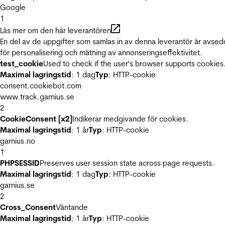
Google
1
Läs mer om den här leverantören
En del av de uppgifter som samlas in av denna leverantör är avse
för personalisering och mätning av annonseringseffektivitet.
test_cookie
Used to check if the user's browser supports cookies
Maximal lagringstid
: 1 dag
Typ
: HTTP-cookie
consent.cookiebot.com
www.track.garnius.se
2
CookieConsent [x2]
Indikerar medgivande för cookies.
Maximal lagringstid
: 1 år
Typ
: HTTP-cookie
garnius.no
1
PHPSESSID
Preserves user session state across page requests.
Maximal lagringstid
: 1 dag
Typ
: HTTP-cookie
garnius.se
2
Cross_Consent
Väntande
Maximal lagringstid
: 1 år
Typ
: HTTP-cookie