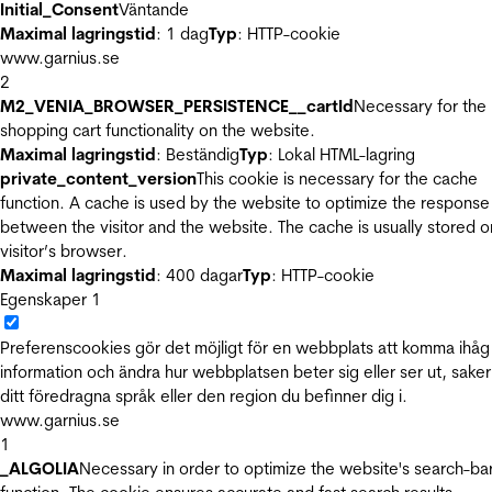
Initial_Consent
Väntande
Maximal lagringstid
: 1 dag
Typ
: HTTP-cookie
www.garnius.se
2
M2_VENIA_BROWSER_PERSISTENCE__cartId
Necessary for the
shopping cart functionality on the website.
Maximal lagringstid
: Beständig
Typ
: Lokal HTML-lagring
private_content_version
This cookie is necessary for the cache
function. A cache is used by the website to optimize the response
between the visitor and the website. The cache is usually stored o
visitor’s browser.
Maximal lagringstid
: 400 dagar
Typ
: HTTP-cookie
Egenskaper
1
Preferenscookies gör det möjligt för en webbplats att komma ihåg
information och ändra hur webbplatsen beter sig eller ser ut, sake
ditt föredragna språk eller den region du befinner dig i.
www.garnius.se
1
_ALGOLIA
Necessary in order to optimize the website's search-ba