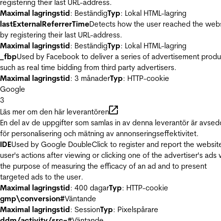
registering their last URL-address.
Maximal lagringstid
: Beständig
Typ
: Lokal HTML-lagring
lastExternalReferrerTime
Detects how the user reached the web
by registering their last URL-address.
Maximal lagringstid
: Beständig
Typ
: Lokal HTML-lagring
_fbp
Used by Facebook to deliver a series of advertisement produ
such as real time bidding from third party advertisers.
Maximal lagringstid
: 3 månader
Typ
: HTTP-cookie
Google
3
Läs mer om den här leverantören
En del av de uppgifter som samlas in av denna leverantör är avse
för personalisering och mätning av annonseringseffektivitet.
IDE
Used by Google DoubleClick to register and report the websit
user's actions after viewing or clicking one of the advertiser's ads 
the purpose of measuring the efficacy of an ad and to present
targeted ads to the user.
Maximal lagringstid
: 400 dagar
Typ
: HTTP-cookie
gmp\conversion#
Väntande
Maximal lagringstid
: Session
Typ
: Pixelspårare
ddm/activity/src=#
Väntande