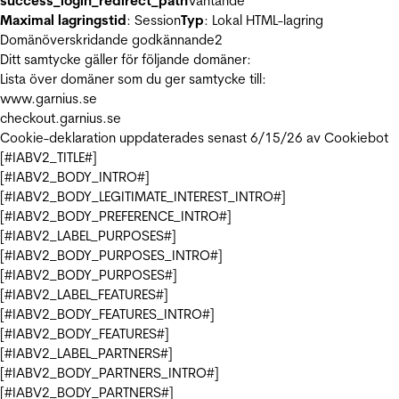
success_login_redirect_path
Väntande
Maximal lagringstid
: Session
Typ
: Lokal HTML-lagring
Domänöverskridande godkännande
2
Ditt samtycke gäller för följande domäner:
Lista över domäner som du ger samtycke till:
www.garnius.se
checkout.garnius.se
Cookie-deklaration uppdaterades senast 6/15/26 av
Cookiebot
[#IABV2_TITLE#]
[#IABV2_BODY_INTRO#]
[#IABV2_BODY_LEGITIMATE_INTEREST_INTRO#]
[#IABV2_BODY_PREFERENCE_INTRO#]
[#IABV2_LABEL_PURPOSES#]
[#IABV2_BODY_PURPOSES_INTRO#]
[#IABV2_BODY_PURPOSES#]
[#IABV2_LABEL_FEATURES#]
[#IABV2_BODY_FEATURES_INTRO#]
[#IABV2_BODY_FEATURES#]
[#IABV2_LABEL_PARTNERS#]
[#IABV2_BODY_PARTNERS_INTRO#]
[#IABV2_BODY_PARTNERS#]