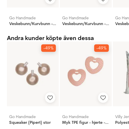
Go Handmade
Go Handmade
Go Ha
Veskebunn/Kurvbunn - 17cm - Beige
Veskebunn/Kurvbunn - 17cm - Aprikos
Andra kunder köpte även dessa
-49%
-49%
Go Handmade
Go Handmade
Villy J
Squeaker (Pipert) stor
Myk TPE figur - hjerte - nude
Polyest