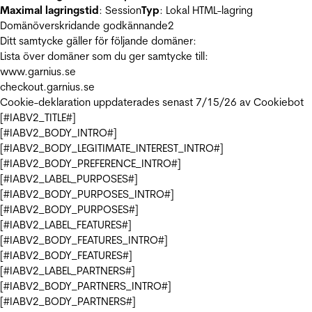
Maximal lagringstid
: Session
Typ
: Lokal HTML-lagring
Domänöverskridande godkännande
2
Ditt samtycke gäller för följande domäner:
Lista över domäner som du ger samtycke till:
www.garnius.se
checkout.garnius.se
Cookie-deklaration uppdaterades senast 7/15/26 av
Cookiebot
[#IABV2_TITLE#]
[#IABV2_BODY_INTRO#]
[#IABV2_BODY_LEGITIMATE_INTEREST_INTRO#]
[#IABV2_BODY_PREFERENCE_INTRO#]
[#IABV2_LABEL_PURPOSES#]
[#IABV2_BODY_PURPOSES_INTRO#]
[#IABV2_BODY_PURPOSES#]
[#IABV2_LABEL_FEATURES#]
[#IABV2_BODY_FEATURES_INTRO#]
[#IABV2_BODY_FEATURES#]
[#IABV2_LABEL_PARTNERS#]
[#IABV2_BODY_PARTNERS_INTRO#]
[#IABV2_BODY_PARTNERS#]