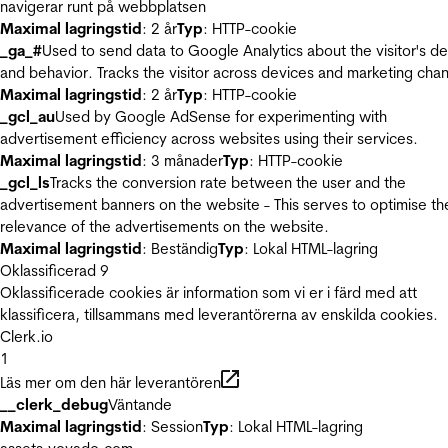
navigerar runt på webbplatsen
Maximal lagringstid
: 2 år
Typ
: HTTP-cookie
_ga_#
Used to send data to Google Analytics about the visitor's d
and behavior. Tracks the visitor across devices and marketing chan
Maximal lagringstid
: 2 år
Typ
: HTTP-cookie
_gcl_au
Used by Google AdSense for experimenting with
advertisement efficiency across websites using their services.
Maximal lagringstid
: 3 månader
Typ
: HTTP-cookie
_gcl_ls
Tracks the conversion rate between the user and the
advertisement banners on the website - This serves to optimise th
relevance of the advertisements on the website.
Maximal lagringstid
: Beständig
Typ
: Lokal HTML-lagring
Oklassificerad
9
Oklassificerade cookies är information som vi er i färd med att
klassificera, tillsammans med leverantörerna av enskilda cookies.
Clerk.io
1
Läs mer om den här leverantören
__clerk_debug
Väntande
Maximal lagringstid
: Session
Typ
: Lokal HTML-lagring