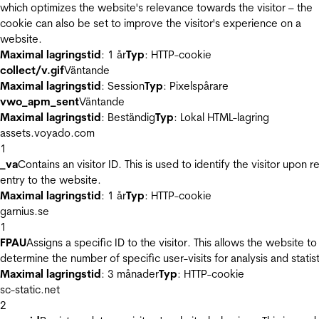
which optimizes the website's relevance towards the visitor – the
cookie can also be set to improve the visitor's experience on a
website.
Maximal lagringstid
: 1 år
Typ
: HTTP-cookie
collect/v.gif
Väntande
Maximal lagringstid
: Session
Typ
: Pixelspårare
vwo_apm_sent
Väntande
Maximal lagringstid
: Beständig
Typ
: Lokal HTML-lagring
assets.voyado.com
1
_va
Contains an visitor ID. This is used to identify the visitor upon r
entry to the website.
Maximal lagringstid
: 1 år
Typ
: HTTP-cookie
garnius.se
1
FPAU
Assigns a specific ID to the visitor. This allows the website to
determine the number of specific user-visits for analysis and statist
Maximal lagringstid
: 3 månader
Typ
: HTTP-cookie
sc-static.net
2