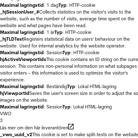
Maximal lagringstid
: 1 dag
Typ
: HTTP-cookie
_hjSessionUser_#
Collects statistics on the visitor's visits to the
website, such as the number of visits, average time spent on the
website and what pages have been read.
Maximal lagringstid
: 1 år
Typ
: HTTP-cookie
_hjTLDTest
Registers statistical data on users' behaviour on the
website. Used for internal analytics by the website operator.
Maximal lagringstid
: Session
Typ
: HTTP-cookie
hjActiveViewportIds
This cookie contains an ID string on the curr
session. This contains non-personal information on what subpages
visitor enters – this information is used to optimize the visitor's
experience.
Maximal lagringstid
: Beständig
Typ
: Lokal HTML-lagring
hjViewportId
Saves the user's screen size in order to adjust the si
images on the website.
Maximal lagringstid
: Session
Typ
: Lokal HTML-lagring
VWO
3
Läs mer om den här leverantören
_vwo_uuid_v2
This cookie is set to make split-tests on the websit