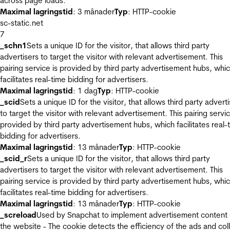
across page loads.
Maximal lagringstid
: 3 månader
Typ
: HTTP-cookie
sc-static.net
7
_schn1
Sets a unique ID for the visitor, that allows third party
advertisers to target the visitor with relevant advertisement. This
pairing service is provided by third party advertisement hubs, whi
facilitates real-time bidding for advertisers.
Maximal lagringstid
: 1 dag
Typ
: HTTP-cookie
_scid
Sets a unique ID for the visitor, that allows third party advert
to target the visitor with relevant advertisement. This pairing servic
provided by third party advertisement hubs, which facilitates real-
bidding for advertisers.
Maximal lagringstid
: 13 månader
Typ
: HTTP-cookie
_scid_r
Sets a unique ID for the visitor, that allows third party
advertisers to target the visitor with relevant advertisement. This
pairing service is provided by third party advertisement hubs, whi
facilitates real-time bidding for advertisers.
Maximal lagringstid
: 13 månader
Typ
: HTTP-cookie
_screload
Used by Snapchat to implement advertisement content
the website - The cookie detects the efficiency of the ads and col