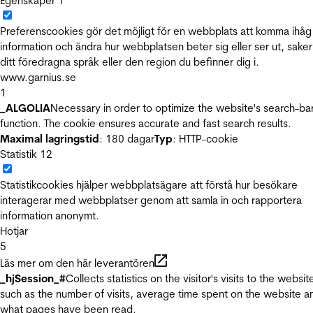
Egenskaper
1
Preferenscookies gör det möjligt för en webbplats att komma ihåg
information och ändra hur webbplatsen beter sig eller ser ut, sake
ditt föredragna språk eller den region du befinner dig i.
www.garnius.se
1
_ALGOLIA
Necessary in order to optimize the website's search-ba
function. The cookie ensures accurate and fast search results.
Maximal lagringstid
: 180 dagar
Typ
: HTTP-cookie
Statistik
12
Statistikcookies hjälper webbplatsägare att förstå hur besökare
interagerar med webbplatser genom att samla in och rapportera
information anonymt.
Hotjar
5
Läs mer om den här leverantören
_hjSession_#
Collects statistics on the visitor's visits to the websit
such as the number of visits, average time spent on the website a
what pages have been read.