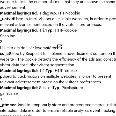
website to limit the number of times that they are shown the same
advertisement.
Maximal lagringstid
: 1 dag
Typ
: HTTP-cookie
_uetvid
Used to track visitors on multiple websites, in order to pre
relevant advertisement based on the visitor's preferences.
Maximal lagringstid
: 1 år
Typ
: HTTP-cookie
Snap Inc.
2
Läs mer om den här leverantören
sc_at
Used by Snapchat to implement advertisement content on t
website - The cookie detects the efficiency of the ads and collect
visitor data for further visitor segmentation.
Maximal lagringstid
: 1 år
Typ
: HTTP-cookie
p
Used to track visitors on multiple websites, in order to present
relevant advertisement based on the visitor's preferences.
Maximal lagringstid
: Session
Typ
: Pixelspårare
garnius.se
1
_gtmeec
Used to temporarily store and process ecommerce-relat
interaction data in order to ensure reliable analytics event tracking