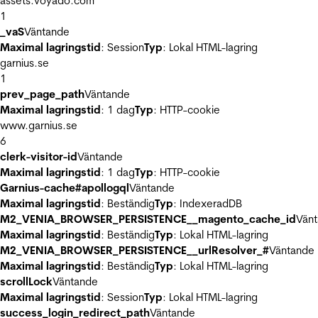
assets.voyado.com
1
_vaS
Väntande
Maximal lagringstid
: Session
Typ
: Lokal HTML-lagring
garnius.se
1
prev_page_path
Väntande
Maximal lagringstid
: 1 dag
Typ
: HTTP-cookie
www.garnius.se
6
clerk-visitor-id
Väntande
Maximal lagringstid
: 1 dag
Typ
: HTTP-cookie
Garnius-cache#apollogql
Väntande
Maximal lagringstid
: Beständig
Typ
: IndexeradDB
M2_VENIA_BROWSER_PERSISTENCE__magento_cache_id
Vän
Maximal lagringstid
: Beständig
Typ
: Lokal HTML-lagring
M2_VENIA_BROWSER_PERSISTENCE__urlResolver_#
Väntande
Maximal lagringstid
: Beständig
Typ
: Lokal HTML-lagring
scrollLock
Väntande
Maximal lagringstid
: Session
Typ
: Lokal HTML-lagring
success_login_redirect_path
Väntande