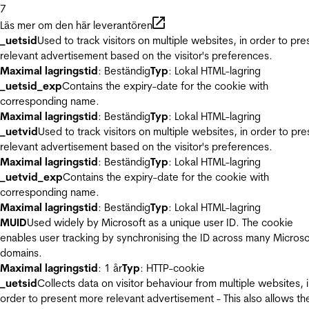
7
Läs mer om den här leverantören
_uetsid
Used to track visitors on multiple websites, in order to pre
relevant advertisement based on the visitor's preferences.
Maximal lagringstid
: Beständig
Typ
: Lokal HTML-lagring
_uetsid_exp
Contains the expiry-date for the cookie with
corresponding name.
Maximal lagringstid
: Beständig
Typ
: Lokal HTML-lagring
_uetvid
Used to track visitors on multiple websites, in order to pre
relevant advertisement based on the visitor's preferences.
Maximal lagringstid
: Beständig
Typ
: Lokal HTML-lagring
_uetvid_exp
Contains the expiry-date for the cookie with
corresponding name.
Maximal lagringstid
: Beständig
Typ
: Lokal HTML-lagring
MUID
Used widely by Microsoft as a unique user ID. The cookie
enables user tracking by synchronising the ID across many Microso
domains.
Maximal lagringstid
: 1 år
Typ
: HTTP-cookie
_uetsid
Collects data on visitor behaviour from multiple websites, 
order to present more relevant advertisement - This also allows th