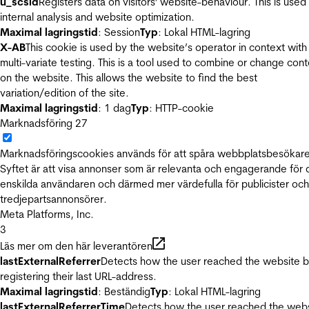
u_scsid
Registers data on visitors' website-behaviour. This is used 
internal analysis and website optimization.
Maximal lagringstid
: Session
Typ
: Lokal HTML-lagring
X-AB
This cookie is used by the website’s operator in context with
multi-variate testing. This is a tool used to combine or change con
on the website. This allows the website to find the best
variation/edition of the site.
Maximal lagringstid
: 1 dag
Typ
: HTTP-cookie
Marknadsföring
27
Marknadsföringscookies används för att spåra webbplatsbesökare
Syftet är att visa annonser som är relevanta och engagerande för
enskilda användaren och därmed mer värdefulla för publicister och
tredjepartsannonsörer.
Meta Platforms, Inc.
3
Läs mer om den här leverantören
lastExternalReferrer
Detects how the user reached the website 
registering their last URL-address.
Maximal lagringstid
: Beständig
Typ
: Lokal HTML-lagring
lastExternalReferrerTime
Detects how the user reached the web