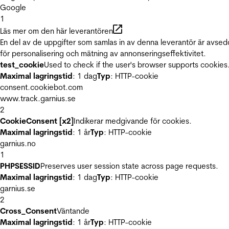
Google
1
Läs mer om den här leverantören
En del av de uppgifter som samlas in av denna leverantör är avse
för personalisering och mätning av annonseringseffektivitet.
test_cookie
Used to check if the user's browser supports cookies
Maximal lagringstid
: 1 dag
Typ
: HTTP-cookie
consent.cookiebot.com
www.track.garnius.se
2
CookieConsent [x2]
Indikerar medgivande för cookies.
Maximal lagringstid
: 1 år
Typ
: HTTP-cookie
garnius.no
1
PHPSESSID
Preserves user session state across page requests.
Maximal lagringstid
: 1 dag
Typ
: HTTP-cookie
garnius.se
2
Cross_Consent
Väntande
Maximal lagringstid
: 1 år
Typ
: HTTP-cookie