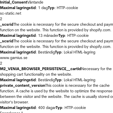
Initial_Consent
Väntande
Maximal lagringstid
: 1 dag
Typ
: HTTP-cookie
sc-static.net
2
_scsrid
The cookie is necessary for the secure checkout and pay
function on the website. This function is provided by shopify.com.
Maximal lagringstid
: 13 månader
Typ
: HTTP-cookie
_scsrid
The cookie is necessary for the secure checkout and pay
function on the website. This function is provided by shopify.com.
Maximal lagringstid
: Beständig
Typ
: Lokal HTML-lagring
www.garnius.se
2
M2_VENIA_BROWSER_PERSISTENCE__cartId
Necessary for the
shopping cart functionality on the website.
Maximal lagringstid
: Beständig
Typ
: Lokal HTML-lagring
private_content_version
This cookie is necessary for the cache
function. A cache is used by the website to optimize the response
between the visitor and the website. The cache is usually stored o
visitor’s browser.
Maximal lagringstid
: 400 dagar
Typ
: HTTP-cookie