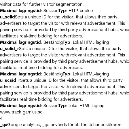
visitor data for further visitor segmentation.
Maximal lagringstid
: Session
Typ
: HTTP-cookie
u_sclid
Sets a unique ID for the visitor, that allows third party
advertisers to target the visitor with relevant advertisement. This
pairing service is provided by third party advertisement hubs, whi
facilitates real-time bidding for advertisers.
Maximal lagringstid
: Beständig
Typ
: Lokal HTML-lagring
u_sclid_r
Sets a unique ID for the visitor, that allows third party
advertisers to target the visitor with relevant advertisement. This
pairing service is provided by third party advertisement hubs, whi
facilitates real-time bidding for advertisers.
Maximal lagringstid
: Beständig
Typ
: Lokal HTML-lagring
u_scsid_r
Sets a unique ID for the visitor, that allows third party
advertisers to target the visitor with relevant advertisement. This
pairing service is provided by third party advertisement hubs, whi
facilitates real-time bidding for advertisers.
Maximal lagringstid
: Session
Typ
: Lokal HTML-lagring
www.track.garnius.se
4
_ga
Google analytics, _ga används för att förstå hur besökaren