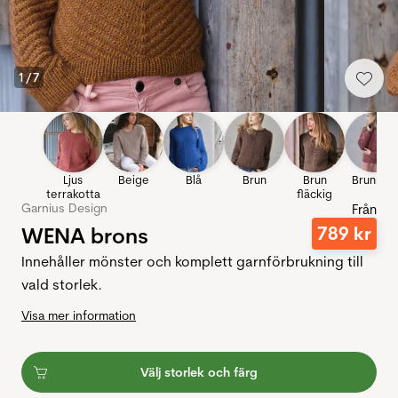
1
/
7
Ljus
Beige
Blå
Brun
Brun
Brunros
terrakotta
fläckig
Garnius Design
Från
WENA brons
789
kr
Innehåller mönster och komplett garnförbrukning till
vald storlek.
Visa mer information
Välj storlek och färg