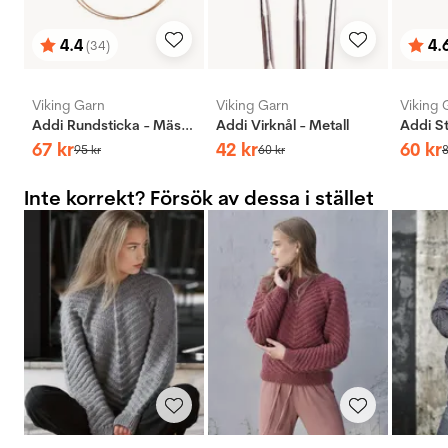
4.4
4.
(34)
Betyg:
utav 5 stjärnor
Bety
utav 
Viking Garn
Viking Garn
Viking 
Addi Rundsticka - Mässing
Addi Virknål - Metall
67
kr
42
kr
60
kr
95
kr
60
kr
Inte korrekt? Försök av dessa i stället