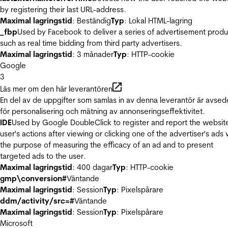
by registering their last URL-address.
Maximal lagringstid
: Beständig
Typ
: Lokal HTML-lagring
_fbp
Used by Facebook to deliver a series of advertisement produ
such as real time bidding from third party advertisers.
Maximal lagringstid
: 3 månader
Typ
: HTTP-cookie
Google
3
Läs mer om den här leverantören
En del av de uppgifter som samlas in av denna leverantör är avse
för personalisering och mätning av annonseringseffektivitet.
IDE
Used by Google DoubleClick to register and report the websit
user's actions after viewing or clicking one of the advertiser's ads 
the purpose of measuring the efficacy of an ad and to present
targeted ads to the user.
Maximal lagringstid
: 400 dagar
Typ
: HTTP-cookie
gmp\conversion#
Väntande
Maximal lagringstid
: Session
Typ
: Pixelspårare
ddm/activity/src=#
Väntande
Maximal lagringstid
: Session
Typ
: Pixelspårare
Microsoft